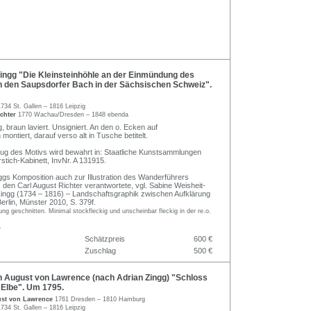
ingg "Die Kleinsteinhöhle an der Einmündung des
n den Saupsdorfer Bach in der Sächsischen Schweiz".
1734 St. Gallen – 1816 Leipzig
ichter
1770 Wachau/Dresden – 1848 ebenda
 braun laviert. Unsigniert. An den o. Ecken auf
montiert, darauf verso alt in Tusche betitelt.
zug des Motivs wird bewahrt in: Staatliche Kunstsammlungen
stich-Kabinett, InvNr. A 131915.
gs Komposition auch zur Illustration des Wanderführers
, den Carl August Richter verantwortete, vgl. Sabine Weisheit-
Zingg (1734 – 1816) – Landschaftsgraphik zwischen Aufklärung
erlin, Münster 2010, S. 379f.
lung geschnitten. Minimal stockfleckig und unscheinbar fleckig in der re.o.
.
Schätzpreis
600 €
Zuschlag
500 €
h August von Lawrence (nach Adrian Zingg) "Schloss
r Elbe". Um 1795.
ust von Lawrence
1761 Dresden – 1810 Hamburg
1734 St. Gallen – 1816 Leipzig