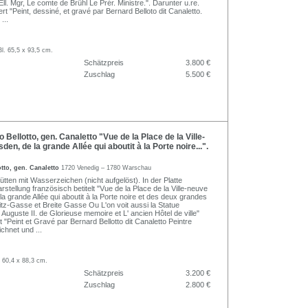
Ell. Mgr, Le comte de Brühl Le Prér. Ministre.". Darunter u.re.
iert "Peint, dessiné, et gravé par Bernard Belloto dit Canaletto.
...
Bl. 65,5 x 93,5 cm.
Schätzpreis
3.800 €
Zuschlag
5.500 €
Bellotto, gen. Canaletto "Vue de la Place de la Ville-
en, de la grande Allée qui aboutit à la Porte noire...".
tto, gen. Canaletto
1720 Venedig – 1780 Warschau
tten mit Wasserzeichen (nicht aufgelöst). In der Platte
rstellung französisch betitelt "Vue de la Place de la Ville-neuve
a grande Allée qui aboutit à la Porte noire et des deux grandes
itz-Gasse et Breite Gasse Ou L'on voit aussi la Statue
Auguste II. de Glorieuse memoire et L' ancien Hôtel de ville"
rt "Peint et Gravé par Bernard Bellotto dit Canaletto Peintre
eichnet und
...
. 60,4 x 88,3 cm.
Schätzpreis
3.200 €
Zuschlag
2.800 €