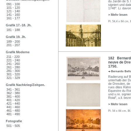
du Jardin de S. 
091 - 100
signiert und dat
101 - 120
1748". Li. davon
121 - 140
141 - 160
> Mehr lesen
161 - 177
Pl. 54,4 x 84 cm, 
Grafik 17.-18. Jh.
181 - 188
Grafik 19. Jh.
189 - 200
201 - 207
Grafik Moderne
211 - 220
182 Bernardo 
221 - 240
neuve de Dresd
241 - 260
1750.
261 - 280
281 - 300
Bernardo Bello
301 - 320
Radierung auf Bü
321 - 329
unterhalb der Da
de Dresden, de l
Grafik Nachkrieg/Zeitgen.
rues dites Rähn
341 - 361
Equestre du Roi 
362 - 380
und u.re. signie
381 - 400
Roial", u.li. bez
401 - 420
421 - 440
> Mehr lesen
441 - 460
461 - 480
Pl. 54 x 84 cm, Bl
481 - 490
Fotografie
501 - 505