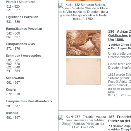
Plastik / Skulpturen
511 - 520
521 - 527
Figürliches Porzellan
531 - 539
Europäisches Porzellan
186 Adrian Z
542 - 560
Goldbaches i
561 - 567
Um 1800.
Europäisches Glas
Adrian Zingg
571 - 576
Carl August R
Umrissradierung,
Schmuck / Accessoires
Untersatzkarton 
581 - 601
602 - 620
Ein weiterer Ab
621 - 640
Dresden, Kupfer
641 - 654
1818 wurde Zing
Silberwaren
"Albina" genutzt
Possél: Adrian 
661 - 667
und Romantik. B
Bis an die Darstel
Kupfer
Ecke.
672 - 678
Bl. 17,1 x 22,5 cm
Europäisches Kunsthandwerk
681 - 687
Asiatika
187 Friedric
691 - 697
Pillnitz an de
Friedrich Aug
Adrian Zingg