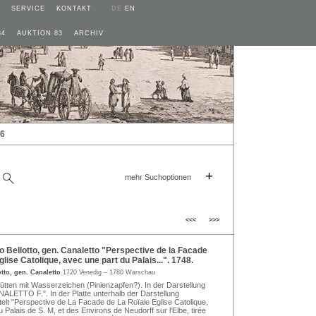
SERVICE
KONTAKT
DE
EN
84
AUKTION 83
ARCHIV
26
+
mehr Suchoptionen
<<<
>>>
Bellotto, gen. Canaletto "Perspective de la Facade
glise Catolique, avec une part du Palais...". 1748.
tto, gen. Canaletto
1720 Venedig – 1780 Warschau
ütten mit Wasserzeichen (Pinienzapfen?). In der Darstellung
CANALETTO F.". In der Platte unterhalb der Darstellung
telt "Perspective de La Facade de La Roïale Eglise Catolique,
 Palais de S. M, et des Environs de Neudorff sur l'Elbe, tirée