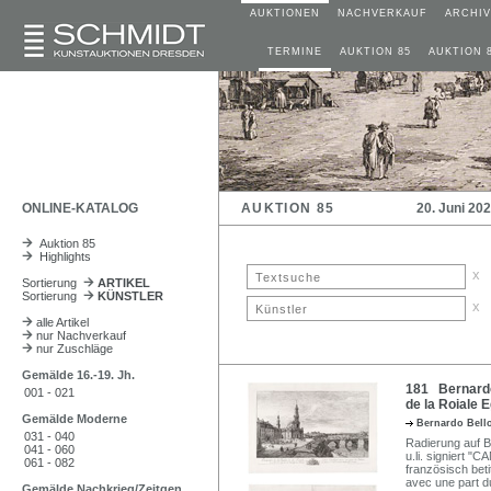
AUKTIONEN
NACHVERKAUF
ARCHIV
TERMINE
AUKTION 85
AUKTION 
ONLINE-KATALOG
AUKTION 85
20. Juni 20
Auktion 85
Highlights
x
Sortierung
ARTIKEL
Sortierung
KÜNSTLER
x
alle Artikel
nur Nachverkauf
nur Zuschläge
Gemälde 16.-19. Jh.
181 Bernardo 
001 - 021
de la Roiale E
Gemälde Moderne
Bernardo Bello
031 - 040
Radierung auf B
041 - 060
u.li. signiert "
061 - 082
französisch beti
avec une part du
Gemälde Nachkrieg/Zeitgen.