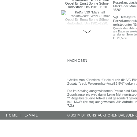
Porzellan, glasi
Marke der Manu
"526" .
Vgl. Detailgetre
Porzellanmanufa
gelistet unter "
Quaste des Helms k
am Daumen sowie C
an der re. Seite 
H. 23,5 cm.
NACH OBEN
* Artikel von Künstlern, für die durch die VG 
Zusatz "zzgl. Folgerechts-Anteil 2,5%" gekenn
Die im Katalog ausgewiesenen Preise sind Schätz
Zuschlagspreis wird damit keine Mehrwertsteu
** Regelbesteuerte Artikel sind gesondert geken
inkl. MwSt (brutto) ausgewiesen. Alle Aufrufe 
7.3.)
HOME
|
E-MAIL
© SCHMIDT KUNSTAUKTIONEN DRESDEN