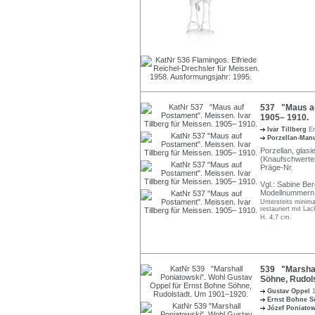
537 "Maus auf
1905– 1910.
Ivar Tillberg
Er
Porzellan-Man
Porzellan, glasi
(Knaufschwerter
Präge-Nr.
Vgl.: Sabine B
Modellnummern A
Untersteits minima
restauriert mit Lac
H. 4,7 cm.
539 "Marshal
Söhne, Rudol
Gustav Oppel
Ernst Bohne S
Józef Poniato