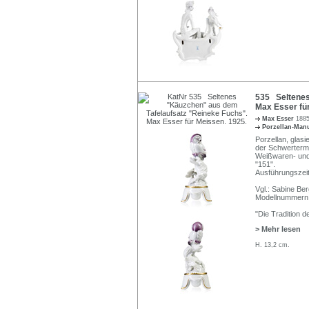
535 Seltenes
Max Esser für
Max Esser
1885
Porzellan-Man
Porzellan, glasie
der Schwerterma
Weißwaren- und
"151".
Ausführungszei
Vgl.: Sabine B
Modellnummern A
"Die Tradition 
> Mehr lesen
H. 13,2 cm.