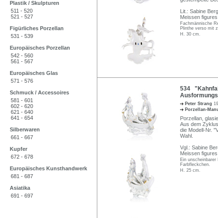
Plastik / Skulpturen
511 - 520
Lit.: Sabine Be
521 - 527
Meissen figures
Fachmännische Rest
Figürliches Porzellan
Plinthe verso mit
H. 30 cm.
531 - 539
Europäisches Porzellan
542 - 560
561 - 567
Europäisches Glas
571 - 576
534 "Kahnfahr
Schmuck / Accessoires
Ausformungsj
581 - 601
Peter Strang
1
602 - 620
Porzellan-Man
621 - 640
641 - 654
Porzellan, glasi
Aus dem Zyklus 
Silberwaren
die Modell-Nr. "
Wahl.
661 - 667
Vgl.: Sabine B
Kupfer
Meissen figures
672 - 678
Ein unscheinbarer 
Farbfleckchen.
Europäisches Kunsthandwerk
H. 25 cm.
681 - 687
Asiatika
691 - 697