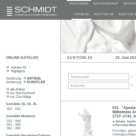
AUKTIONEN
NACHVERKAUF
ARCHIV
TERMINE
AUKTION 85
AUKTION 
ONLINE-KATALOG
AUKTION 85
20. Juni 20
Auktion 85
Highlights
x
Sortierung
ARTIKEL
Sortierung
KÜNSTLER
x
alle Artikel
nur Nachverkauf
nur Zuschläge
Gemälde 16.-19. Jh.
531 "Apostel 
001 - 021
Wilhelmine A
Gemälde Moderne
1737–1741. A
031 - 040
Johann Joach
041 - 060
Porzellan-Man
061 - 082
Porzellan, glasi
Unterglasurblau
Gemälde Nachkrieg/Zeitgen.