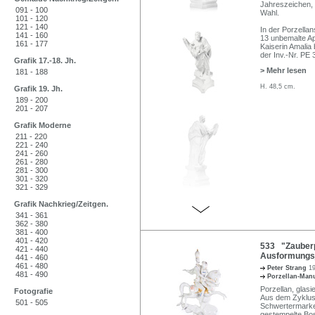
Jahreszeichen, 
091 - 100
Wahl.
101 - 120
121 - 140
In der Porzell
141 - 160
13 unbemalte Ap
161 - 177
Kaiserin Amalia 
der Inv.-Nr. PE
Grafik 17.-18. Jh.
> Mehr lesen
181 - 188
H. 48,5 cm.
Grafik 19. Jh.
189 - 200
201 - 207
Grafik Moderne
211 - 220
221 - 240
241 - 260
261 - 280
281 - 300
301 - 320
321 - 329
Grafik Nachkrieg/Zeitgen.
341 - 361
362 - 380
381 - 400
401 - 420
533 "Zauberp
421 - 440
Ausformungsj
441 - 460
461 - 480
Peter Strang
1
481 - 490
Porzellan-Man
Porzellan, glasi
Fotografie
Aus dem Zyklus 
501 - 505
Schwertermarke 
gestempelte Bos