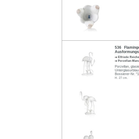
536 Flamingos
Ausformungsj
Elfriede Reich
Porzellan-Man
Porzellan, glasi
Unterglasurblau
Bossierer-Nr. "
H. 27 cm.