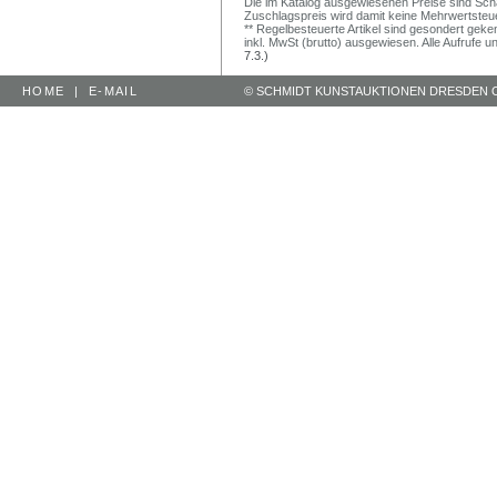
Die im Katalog ausgewiesenen Preise sind Schätz
Zuschlagspreis wird damit keine Mehrwertsteu
** Regelbesteuerte Artikel sind gesondert geken
inkl. MwSt (brutto) ausgewiesen. Alle Aufrufe 
7.3.)
HOME
|
E-MAIL
© SCHMIDT KUNSTAUKTIONEN DRESDEN