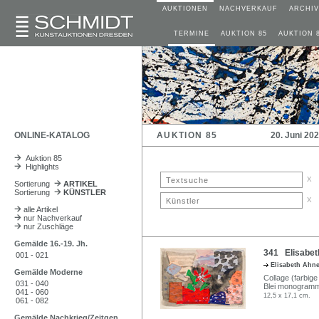
AUKTIONEN
NACHVERKAUF
ARCHIV
TERMINE
AUKTION 85
AUKTION 
ONLINE-KATALOG
AUKTION 85
20. Juni 20
Auktion 85
Highlights
x
Sortierung
ARTIKEL
Sortierung
KÜNSTLER
x
alle Artikel
nur Nachverkauf
nur Zuschläge
Gemälde 16.-19. Jh.
341 Elisabet
001 - 021
Elisabeth Ahn
Gemälde Moderne
Collage (farbig
031 - 040
Blei monogrammie
041 - 060
12,5 x 17,1 cm.
061 - 082
Gemälde Nachkrieg/Zeitgen.