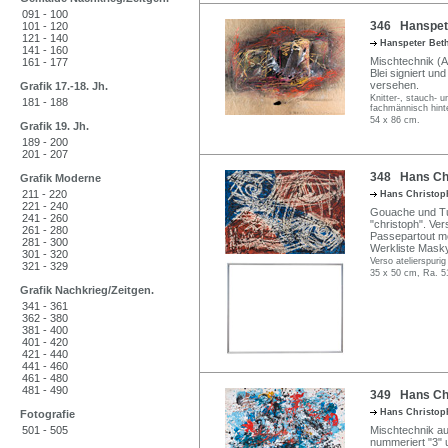
091 - 100
346 Hanspete
101 - 120
121 - 140
Hanspeter Bet
141 - 160
Mischtechnik (A
161 - 177
Blei signiert un
versehen.
Grafik 17.-18. Jh.
Knitter-, stauch- u
181 - 188
fachmännisch hinte
54 x 86 cm.
Grafik 19. Jh.
189 - 200
201 - 207
348 Hans Chri
Grafik Moderne
211 - 220
Hans Christo
221 - 240
Gouache und Tus
241 - 260
"christoph". Vers
261 - 280
Passepartout mo
281 - 300
Werkliste Masky
301 - 320
Verso atelierspuri
321 - 329
35 x 50 cm, Ra. 5
Grafik Nachkrieg/Zeitgen.
341 - 361
362 - 380
381 - 400
401 - 420
421 - 440
441 - 460
461 - 480
481 - 490
349 Hans Chri
Hans Christo
Fotografie
501 - 505
Mischtechnik auf
nummeriert "3" u