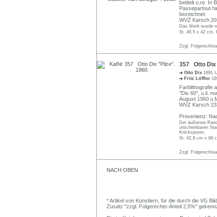
betitelt o.re. I
Passepartout hi
bezeichnet.
WVZ Karsch 202
Das Werk wurde ni
St. 49,5 x 42 cm, 
Zzgl. Folgerechts
357 Otto Dix 
Otto Dix
1891 U
Fritz Löffler
18
Farblithografie 
"Dix 60", u.li. 
August 1960 u.M
WVZ Karsch 232 
Provenienz: Nac
Der äußerste Randb
unscheinbaren Stau
Knickspuren.
St. 42,8 cm x 68 c
Zzgl. Folgerechts
NACH OBEN
* Artikel von Künstlern, für die durch die VG 
Zusatz "zzgl. Folgerechts-Anteil 2,5%" gekenn