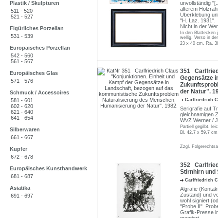
Plastik / Skulpturen
unvollständig "[.
älterem Holzra
511 - 520
Überklebung unl
521 - 527
"H. Laz. 1931".
Nicht in der Wer
Figürliches Porzellan
In den Blattecken 
531 - 539
wellig. Verso in d
23 x 40 cm, Ra. 3
Europäisches Porzellan
542 - 560
561 - 567
351 Carlfried
Europäisches Glas
Gegensätze i
571 - 576
Zukunftsprob
der Natur". 1
Schmuck / Accessoires
581 - 601
Carlfriedrich 
602 - 620
Serigrafie auf 
621 - 640
gleichnamigen 
641 - 654
WVZ Werner / J
Partiell gegilbt, le
Silberwaren
Bl. 42,7 x 59,7 cm
661 - 667
Zzgl. Folgerechts
Kupfer
672 - 678
352 Carlfrie
Europäisches Kunsthandwerk
Stirnhirn und
681 - 687
Carlfriedrich 
Asiatika
Algrafie (Kontak
Zustand) und ver
691 - 697
wohl signiert (
"Probe II". Prob
Grafik-Presse i