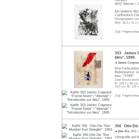
montiert.
WVZ Werner / Ju
Ein weiterer Ab
Carlfriedrich Cl
Plexiglasplatte ve
Med. 40,3 x 31,2 
Zzgl. Folgerechts
353 James Coi
bleu". 1990.
James Coigna
Drei Farbcarbo
Büttenkarton. Jew
bwz. "37/85".
Zwei Drucke leicht
Pl. 109,5 x 80 cm,
79,5 cm, Bl. 125 
Zzgl. Folgerechts
356 Otto Dix 
Otto Dix
1891 U
Lithografie auf 