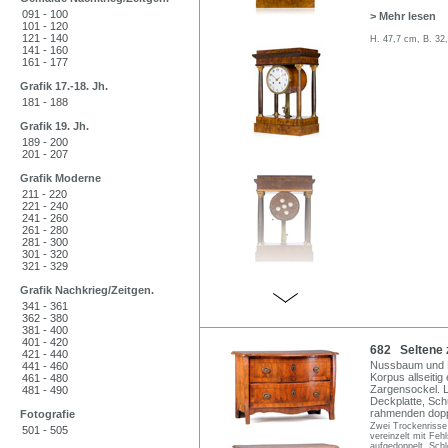
091 - 100
> Mehr lesen
101 - 120
121 - 140
H. 47,7 cm, B. 32
141 - 160
161 - 177
Grafik 17.-18. Jh.
181 - 188
Grafik 19. Jh.
189 - 200
201 - 207
Grafik Moderne
211 - 220
221 - 240
241 - 260
261 - 280
281 - 300
301 - 320
321 - 329
Grafik Nachkrieg/Zeitgen.
341 - 361
362 - 380
381 - 400
401 - 420
682 Seltene 
421 - 440
Nussbaum und Nu
441 - 460
Korpus allseiti
461 - 480
Zargensockel. Le
481 - 490
Deckplatte, Sch
rahmenden doppe
Fotografie
Zwei Trockenrisse
501 - 505
vereinzelt mit Feh
aufgedoppelt. Schl