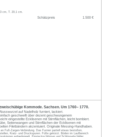
,3 cm, T. 20,1 cm.
Schätzpreis
1.500 €
zweischübige Kommode. Sachsen. Um 1760– 1770.
sswurzel auf Nadelholz furniert, lackiert.
g einfach geschweift über dezent geschwungenem
icht eingestellte Ecklisenen mit Stirnflächen, leicht bombiert.
übe, Seitenwangen und Stirnflächen der Ecklisenen mit
lten Filetbändern akzentuiert. Originale Messing-Handhaben.
 an Fuß-Zargen-Verbindung. Das Furnier partiell etwas bestoßen,
lstellen, Kratz- und Druckspuren. Füße gekürzt. Böden im Laufbereich
osskästen aufgedoppelt, Einsteckschlösser und Schlüsselschilder