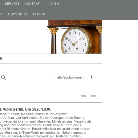
SERVICE
KONTAKT
DE
EN
84
AUKTION 83
ARCHIV
26
+
mehr Suchoptionen
<<<
>>>
. Wohl Berlin. Um 1820/1830.
olz, furniert, Messing, partiell feuervergoldet.
r Aufbau, vier korintische Säulen über gestuftem Sockel,
chwebende Uhrtrommel. Massiver Mittelsteg aus Messing als
ng und Resonanzüberträger. Pendellinse in Form eines
o mit Blumenkränzen. Emaillezifferblatt mit arabischen Indizes,
aus Messing. 1–Tage-Werk mit englischer Hakenhemmung
 1/2–Stunden-Rechenschlagwerk auf Tonfeder. Schlag-
...