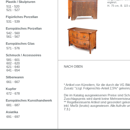
Plastik / Skulpturen
ergänzt.
H. 75 cm, B. 115 
511 - 520
521 - 527
Figürliches Porzellan
531 - 539
Europäisches Porzellan
542 - 560
561 - 567
Europäisches Glas
571 - 576
Schmuck / Accessoires
581 - 601
602 - 620
NACH OBEN
621 - 640
641 - 654
Silberwaren
661 - 667
* Artikel von Künstlern, für die durch die VG 
Zusatz "zzgl. Folgerechts-Anteil 2,5%" gekenn
Kupfer
672 - 678
Die im Katalog ausgewiesenen Preise sind Schätz
Zuschlagspreis wird damit keine Mehrwertsteu
Europäisches Kunsthandwerk
** Regelbesteuerte Artikel sind gesondert geken
681 - 687
inkl. MwSt (brutto) ausgewiesen. Alle Aufrufe 
7.3.)
Asiatika
691 - 697