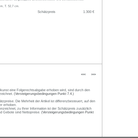
cm, T. 52,7 cm.
Schätzpreis
1.300 €
<<<
>>>
Bildkunst eine Folgerechtsabgabe erhoben wird, sind durch den
zeichnet.
(Versteigerungsbedingungen Punkt 7.4.)
preise. Die Mehrheit der Artikel ist differenzbesteuert, auf den
er erhoben.
nzeichnet, zu Ihrer Information ist der Schätzpreis zusätzlich
und Gebote sind Nettopreise.
(Versteigerungsbedingungen Punkt