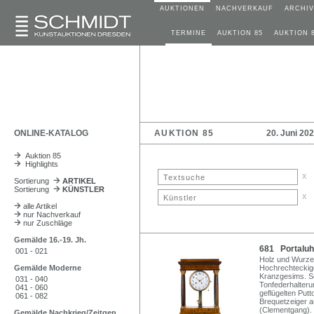
AUKTIONEN
NACHVERKAUF
ARCHIV
TERMINE
AUKTION 85
AUKTION 
ONLINE-KATALOG
AUKTION 85
20. Juni 20
Auktion 85
Highlights
x
Sortierung
ARTIKEL
Sortierung
KÜNSTLER
x
alle Artikel
nur Nachverkauf
nur Zuschläge
Gemälde 16.-19. Jh.
681 Portaluhr
001 - 021
Holz und Wurzelh
Gemälde Moderne
Hochrechteckige
Kranzgesims. S
031 - 040
Tonfederhalteru
041 - 060
geflügelten Putt
061 - 082
Brequetzeiger 
(Clementgang).
Gemälde Nachkrieg/Zeitgen.