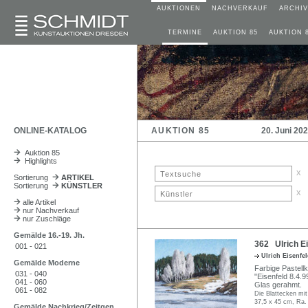
AUKTIONEN
NACHVERKAUF
ARCHIV
TERMINE
AUKTION 85
AUKTION 
ONLINE-KATALOG
AUKTION 85
20. Juni 20
Auktion 85
Highlights
x
Sortierung
ARTIKEL
Sortierung
KÜNSTLER
x
alle Artikel
nur Nachverkauf
nur Zuschläge
Gemälde 16.-19. Jh.
362 Ulrich E
001 - 021
Ulrich Eisenfe
Gemälde Moderne
Farbige Pastellkr
031 - 040
"Eisenfeld 8.4.9
041 - 060
Glas gerahmt.
061 - 082
Die Blattecken mi
37,5 x 45 cm, Ra.
Gemälde Nachkrieg/Zeitgen.