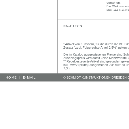
versehen.
Das Werk wurde ni
Max. 11,5 x 17,5 
NACH OBEN
* Artikel von Künstlern, für die durch die VG 
Zusatz "zzgl. Folgerechts-Anteil 2,5%" gekenn
Die im Katalog ausgewiesenen Preise sind Schätz
Zuschlagspreis wird damit keine Mehrwertsteu
** Regelbesteuerte Artikel sind gesondert geken
inkl. MwSt (brutto) ausgewiesen. Alle Aufrufe 
7.3.)
HOME
|
E-MAIL
© SCHMIDT KUNSTAUKTIONEN DRESDEN