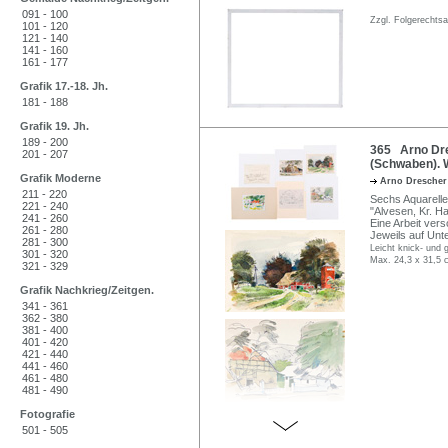
091 - 100
Zzgl. Folgerechts
101 - 120
121 - 140
141 - 160
161 - 177
Grafik 17.-18. Jh.
181 - 188
Grafik 19. Jh.
189 - 200
365 Arno Dre
201 - 207
(Schwaben). 
Grafik Moderne
Arno Dresche
211 - 220
Sechs Aquarelle
221 - 240
"Alvesen, Kr. Ha
241 - 260
Eine Arbeit vers
261 - 280
Jeweils auf Unt
281 - 300
Leicht knick- und g
301 - 320
Max. 24,3 x 31,5 
321 - 329
Grafik Nachkrieg/Zeitgen.
341 - 361
362 - 380
381 - 400
401 - 420
421 - 440
441 - 460
461 - 480
481 - 490
Fotografie
501 - 505