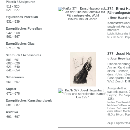
Plastik / Skulpturen
511 - 520
374 Ernst Ha
521 - 527
Fähranlegeste
Figürliches Porzellan
Ernst Hassebr
531 - 539
Kohlestiftzeichn
sowie mit Annot
Europäisches Porzellan
montiert.
542 - 560
Leicht lichtrandig,
561 - 567
50 x 68,5 cm, Psp
Europäisches Glas
571 - 576
377 Josef He
Schmuck / Accessoires
Josef Hegenba
581 - 601
602 - 620
Pinselzeichnung
621 - 640
Am re. Rand mit
641 - 654
eines Fuchses, 
durch Ulrich Zes
Silberwaren
Passepartout mo
WVZ Zesch D III
661 - 667
Ausgestellt in:
Kupfer
saxonia paper. 
672 - 678
Leipzig. 29. Se
138).
Europäisches Kunsthandwerk
In den Randbereich
681 - 687
leichten Griffknic
Ecken Reißzwecklö
einer älteren Mont
Asiatika
48,5 x 36 cm, Psp
691 - 697
Zzgl. Folgerechts