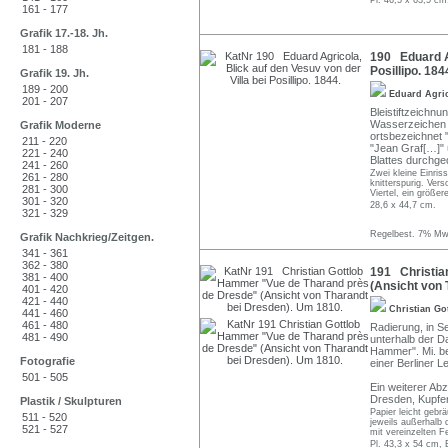
Pl. 46,5 x 63,5 cm
161 - 177
Grafik 17.-18. Jh.
181 - 188
190 Eduard Ag
Posillipo. 184
Grafik 19. Jh.
189 - 200
Eduard Agri
201 - 207
Bleistiftzeichnu
Wasserzeichen u.
Grafik Moderne
ortsbezeichnet 
211 - 220
"Jean Graf[…]" 
221 - 240
Blattes durchged
241 - 260
Zwei kleine Einris
261 - 280
knitterspurig. Ver
281 - 300
Viertel, ein größe
301 - 320
28,6 x 44,7 cm.
321 - 329
Regelbest. 7% MwS
Grafik Nachkrieg/Zeitgen.
341 - 361
362 - 380
191 Christia
381 - 400
(Ansicht von 
401 - 420
421 - 440
Christian G
441 - 460
461 - 480
Radierung, in Se
481 - 490
unterhalb der Da
Hammer". Mi. be
Fotografie
einer Berliner L
501 - 505
Ein weiterer Ab
Dresden, Kupfer
Plastik / Skulpturen
Papier leicht gebr
511 - 520
jeweils außerhalb 
521 - 527
mit vereinzelten Fe
Pl. 43,3 x 54 cm, 