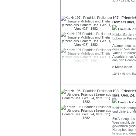
35,5 x 28 cm, Ra.
197 Friedrich
Homers Ilias, 
Friedrich Pr
Kohlestiftzeichnu
Ecken im Passep
Agamemnon hatte
dessen Volk dar
Vater zurückzub
Ausgleich nun A
das den Grundkon
> Mehr lesen
119,5 x 93 cm, Ra
198 Friedric
Ilias, Ges. 24
Friedrich Pr
Kohlezeichnung a
und datiert, u.M
Ein Auszug aus
Weg macht, den 
gewahrten gleich
Hurtig bestieg 
hinaus und dem