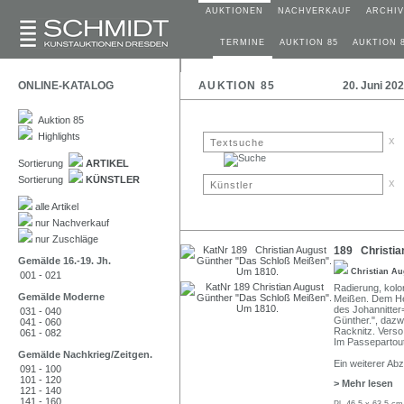
AUKTIONEN
NACHVERKAUF
ARCHIV
TERMINE
AUKTION 85
AUKTION 
ONLINE-KATALOG
AUKTION 85
20. Juni 20
Auktion 85
Highlights
x
Sortierung
ARTIKEL
Sortierung
KÜNSTLER
x
alle Artikel
nur Nachverkauf
nur Zuschläge
189 Christia
Gemälde 16.-19. Jh.
Christian A
001 - 021
Radierung, kolor
Gemälde Moderne
Meißen. Dem Her
des Johannitter
031 - 040
Günther.", dazw
041 - 060
Racknitz. Verso
061 - 082
Im Passepartout 
Gemälde Nachkrieg/Zeitgen.
Ein weiterer Ab
091 - 100
101 - 120
> Mehr lesen
121 - 140
141 - 160