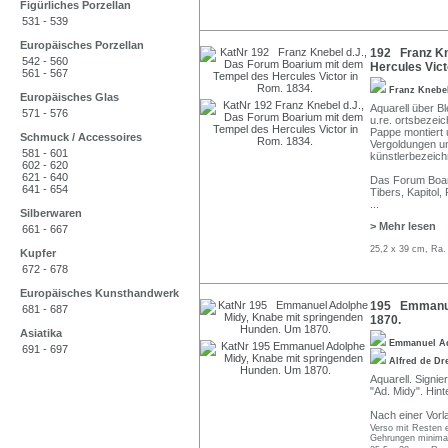
Figürliches Porzellan
531 - 539
Europäisches Porzellan
192 Franz Kn
542 - 560
Hercules Vict
561 - 567
Franz Knebe
Europäisches Glas
Aquarell über Ble
571 - 576
u.re. ortsbezeic
Pappe montiert 
Schmuck / Accessoires
Vergoldungen un
581 - 601
künstlerbezeich
602 - 620
621 - 640
Das Forum Boari
641 - 654
Tibers, Kapitol,
...
Silberwaren
> Mehr lesen
661 - 667
25,2 x 39 cm, Ra.
Kupfer
672 - 678
Europäisches Kunsthandwerk
195 Emmanuel
681 - 687
1870.
Asiatika
Emmanuel A
691 - 697
Alfred de D
Aquarell. Signie
"Ad. Midy". Hint
Nach einer Vorl
Verso mit Resten e
Gehrungen minimal