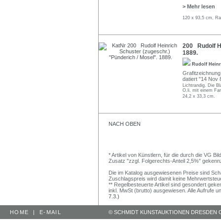
> Mehr lesen
120 x 93,5 cm, Ra
200 Rudolf He
1889.
Rudolf Hein
Grafitzeichnung 
datiert "14 Nov 
Lichtrandig. Die B
O.li. mit einem Far
24,2 x 33,3 cm.
NACH OBEN
* Artikel von Künstlern, für die durch die VG 
Zusatz "zzgl. Folgerechts-Anteil 2,5%" gekenn
Die im Katalog ausgewiesenen Preise sind Schätz
Zuschlagspreis wird damit keine Mehrwertsteu
** Regelbesteuerte Artikel sind gesondert geken
inkl. MwSt (brutto) ausgewiesen. Alle Aufrufe 
7.3.)
HOME
|
E-MAIL
© SCHMIDT KUNSTAUKTIONEN DRESDEN