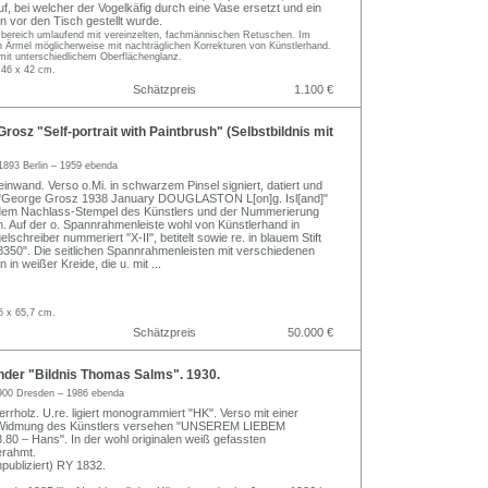
f, bei welcher der Vogelkäfig durch eine Vase ersetzt und ein
 vor den Tisch gestellt wurde.
zbereich umlaufend mit vereinzelten, fachmännischen Retuschen. Im
n Ärmel möglicherweise mit nachträglichen Korrekturen von Künstlerhand.
mit unterschiedlichem Oberflächenglanz.
 46 x 42 cm.
Schätzpreis
1.100 €
osz "Self-portrait with Paintbrush" (Selbstbildnis mit
1893 Berlin – 1959 ebenda
einwand. Verso o.Mi. in schwarzem Pinsel signiert, datiert und
 "George Grosz 1938 January DOUGLASTON L[on]g. Isl[and]"
t dem Nachlass-Stempel des Künstlers und der Nummerierung
n. Auf der o. Spannrahmenleiste wohl von Künstlerhand in
chreiber nummeriert "X-II", betitelt sowie re. in blauem Stift
8350". Die seitlichen Spannrahmenleisten mit verschiedenen
in weißer Kreide, die u. mit
...
5 x 65,7 cm.
Schätzpreis
50.000 €
der "Bildnis Thomas Salms". 1930.
900 Dresden – 1986 ebenda
rrholz. U.re. ligiert monogrammiert "HK". Verso mit einer
 Widmung des Künstlers versehen "UNSEREM LIEBEM
0 – Hans". In der wohl originalen weiß gefassten
erahmt.
ubliziert) RY 1832.