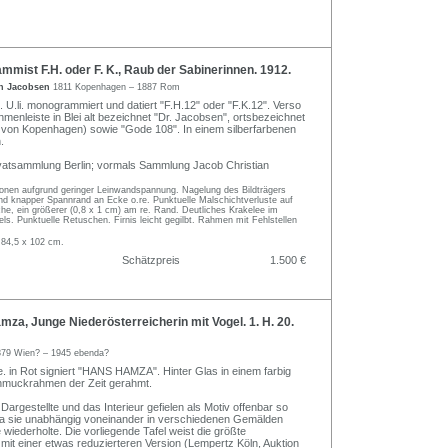
ist F.H. oder F. K., Raub der Sabinerinnen. 1912.
an Jacobsen
1811 Kopenhagen – 1887 Rom
 U.li. monogrammiert und datiert "F.H.12" oder "F.K.12". Verso
ahmenleiste in Blei alt bezeichnet "Dr. Jacobsen", ortsbezeichnet
il von Kopenhagen) sowie "Gode 108". In einem silberfarbenen
.
vatsammlung Berlin; vormals Sammlung Jacob Christian
ionen aufgrund geringer Leinwandspannung. Nagelung des Bildträgers
und knapper Spannrand an Ecke o.re. Punktuelle Malschichtverluste auf
che, ein größerer (0,8 x 1 cm) am re. Rand. Deutliches Krakelee im
s. Punktuelle Retuschen. Firnis leicht gegilbt. Rahmen mit Fehlstellen
 84,5 x 102 cm.
Schätzpreis
1.500 €
a, Junge Niederösterreicherin mit Vogel. 1. H. 20.
879 Wien? – 1945 ebenda?
e. in Rot signiert "HANS HAMZA". Hinter Glas in einem farbig
hmuckrahmen der Zeit gerahmt.
argestellte und das Interieur gefielen als Motiv offenbar so
a sie unabhängig voneinander in verschiedenen Gemälden
wiederholte. Die vorliegende Tafel weist die größte
it einer etwas reduzierteren Version (Lempertz Köln, Auktion