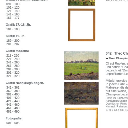
100,2 x 80,4 cm, 
091 - 100
101 - 120
121 - 140
141 - 160
161 - 177
Grafik 17.-18. Jh.
181 - 188
Grafik 19. Jh.
189 - 200
201 - 207
Grafik Moderne
042 Theo Cha
211 - 220
Theo Champi
221 - 240
241 - 260
Öl auf Rupfen, a
261 - 280
und datiert "Ch
281 - 300
bezeichnet "Dor
301 - 320
unprofilierten L
321 - 329
Möglicherweise 
Grafik Nachkrieg/Zeitgen.
In jedem Falle 
341 - 361
Malweise, die d
362 - 380
auf eine Weise
381 - 400
Champion bezei
401 - 420
Firnis im Falzberei
421 - 440
Farbabplatzungen i
Oberfläche. Firnis
441 - 460
Himmel. Rahmen a
461 - 480
37,5 x 43,5 cm, R
481 - 490
Fotografie
501 - 505