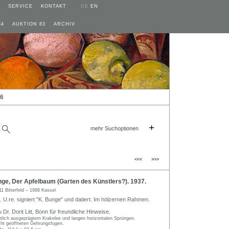
SERVICE
KONTAKT
DE
EN
84
AUKTION 83
ARCHIV
26
+
mehr Suchoptionen
<<<
>>>
ge, Der Apfelbaum (Garten des Künstlers?). 1937.
11 Bitterfeld – 1998 Kassel
. U.re. signiert "K. Bunge" und datiert. Im hölzernen Rahmen.
Dr. Dorit Litt, Bonn für freundliche Hinweise.
utlich ausgeprägtem Krakelee und langen horizontalen Sprüngen.
cht geöffneten Gehrungsfugen.