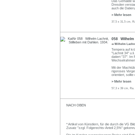
Das Gemälde wur
Dresden verstar
auch die Datier
> Mehr lesen
37,5 x 31,5 cm, R
058 Wilhelm L
Wilhelm Lachn
Tempera auf kräf
"Lachnit 34" u.l
datiert "37". I
Wechselrahmen
Mit der Machtüb
rigoroses Vorgeh
orientiert, soll
> Mehr lesen
57,3 x 39 cm, Ra.
NACH OBEN
* Artikel von Künstlern, für die durch die VG 
Zusatz "zzgl. Folgerechts-Anteil 2,5%" gekenn