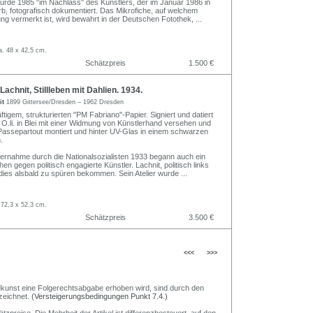
de 1985 "im Nachlass" des Künstlers, der im Januar 1986 in
b, fotografisch dokumentiert. Das Mikrofiche, auf welchem
ung vermerkt ist, wird bewahrt in der Deutschen Fotothek,
...
a. 48 x 42,5 cm.
Schätzpreis
1.500 €
achnit, Stillleben mit Dahlien. 1934.
it
1899 Gittersee/Dresden – 1962 Dresden
tigem, strukturierten "PM Fabriano"-Papier. Signiert und datiert
i. O.li. in Blei mit einer Widmung von Künstlerhand versehen und
m Passepartout montiert und hinter UV-Glas in einem schwarzen
.
ernahme durch die Nationalsozialisten 1933 begann auch ein
en gegen politisch engagierte Künstler. Lachnit, politisch links
te dies alsbald zu spüren bekommen. Sein Atelier wurde
...
 72,3 x 52,3 cm.
Schätzpreis
3.500 €
<<<
>>>
Bildkunst eine Folgerechtsabgabe erhoben wird, sind durch den
zeichnet.
(Versteigerungsbedingungen Punkt 7.4.)