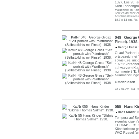
1027, Los 93) au
Korb Tannengrün
Malschicht im Fal
Bereich der weiße
Abschlusslasuren 
18,7 x 14 cm, Ra.
048 George Gr
Pinsel). 1938.
George Grosz
Öl auf Pariser L
ortsbezeichnet
sowie u.re. mi
"1/7/6" versehe
schwarzem Kugels
nummeriert "B. 
Nummerierungen 
> Mehr lesen
73 x 54 cm, Ra. 8
055 Hans Kin
Hans Kinder
1
Tempera auf Spe
eigenhändigen
THOMAS – 31.8.8
Künstlerleiste g
WVZ Ryssel (unp