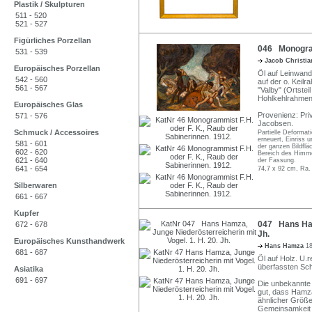
Plastik / Skulpturen
511 - 520
521 - 527
Figürliches Porzellan
046 Monogramm
531 - 539
Jacob Christi
Europäisches Porzellan
Öl auf Leinwand.
542 - 560
auf der o. Keilr
561 - 567
"Valby" (Ortste
Hohlkehlrahmen
Europäisches Glas
Provenienz: Pri
571 - 576
Jacobsen.
Schmuck / Accessoires
Partielle Deformat
erneuert, Einriss 
581 - 601
der ganzen Bildflä
602 - 620
Bereich des Himmel
621 - 640
der Fassung.
641 - 654
74,7 x 92 cm, Ra.
Silberwaren
661 - 667
Kupfer
047 Hans Hamz
672 - 678
Jh.
Europäisches Kunsthandwerk
Hans Hamza
1
681 - 687
Öl auf Holz. U.r
überfassten Sc
Asiatika
691 - 697
Die unbekannte D
gut, dass Hamz
ähnlicher Größe 
Gemeinsamkeit m