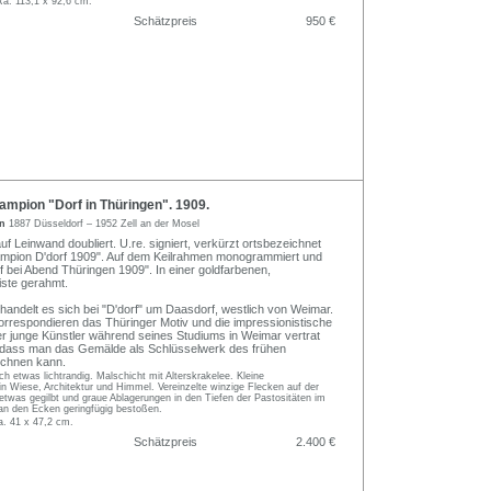
Ra. 113,1 x 92,6 cm.
Schätzpreis
950 €
mpion "Dorf in Thüringen". 1909.
on
1887 Düsseldorf – 1952 Zell an der Mosel
uf Leinwand doubliert. U.re. signiert, verkürzt ortsbezeichnet
ampion D'dorf 1909". Auf dem Keilrahmen monogrammiert und
f bei Abend Thüringen 1909". In einer goldfarbenen,
eiste gerahmt.
handelt es sich bei "D'dorf" um Daasdorf, westlich von Weimar.
korrespondieren das Thüringer Motiv und die impressionistische
er junge Künstler während seines Studiums in Weimar vertrat
, dass man das Gemälde als Schlüsselwerk des frühen
chnen kann.
ch etwas lichtrandig. Malschicht mit Alterskrakelee. Kleine
n Wiese, Architektur und Himmel. Vereinzelte winzige Flecken auf der
 etwas gegilbt und graue Ablagerungen in den Tiefen der Pastositäten im
n den Ecken geringfügig bestoßen.
a. 41 x 47,2 cm.
Schätzpreis
2.400 €