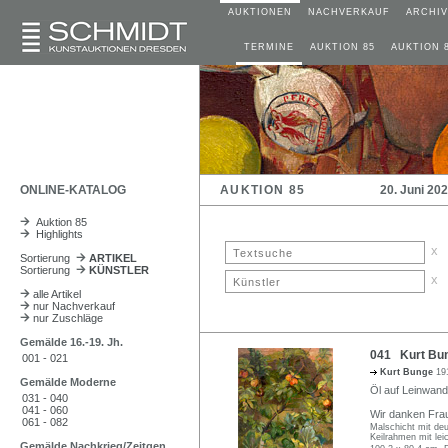
AUKTIONEN
NACHVERKAUF
ARCHIV
TERMINE
AUKTION 85
AUKTION 
ONLINE-KATALOG
AUKTION 85
20. Juni 20
Auktion 85
Highlights
x
Sortierung
ARTIKEL
Sortierung
KÜNSTLER
x
alle Artikel
nur Nachverkauf
nur Zuschläge
Gemälde 16.-19. Jh.
041 Kurt Bun
001 - 021
Kurt Bunge
19
Gemälde Moderne
Öl auf Leinwand
031 - 040
041 - 060
Wir danken Frau 
061 - 082
Malschicht mit de
Keilrahmen mit lei
Gemälde Nachkrieg/Zeitgen.