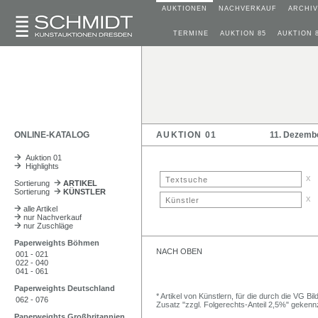
AUKTIONEN
NACHVERKAUF
ARCHIV
TERMINE
AUKTION 85
AUKTION 
ONLINE-KATALOG
AUKTION 01
11. Dezemb
Auktion 01
Highlights
x
Sortierung
ARTIKEL
Sortierung
KÜNSTLER
x
alle Artikel
nur Nachverkauf
nur Zuschläge
Paperweights Böhmen
NACH OBEN
001 - 021
022 - 040
041 - 061
Paperweights Deutschland
* Artikel von Künstlern, für die durch die VG 
062 - 076
Zusatz "zzgl. Folgerechts-Anteil 2,5%" gekenn
Paperweights Großbritannien