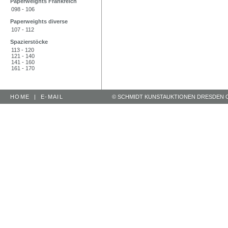
Paperweights Frankreich
098 - 106
Paperweights diverse
107 - 112
Spazierstöcke
113 - 120
121 - 140
141 - 160
161 - 170
HOME
|
E-MAIL
© SCHMIDT KUNSTAUKTIONEN DRESDEN