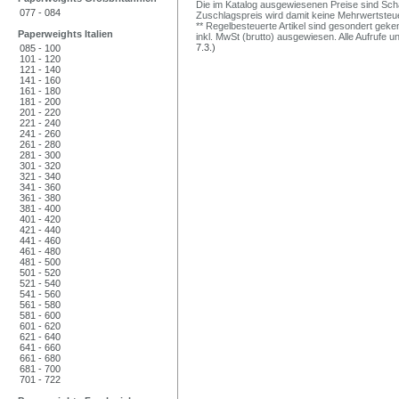
Die im Katalog ausgewiesenen Preise sind Schätz
077 - 084
Zuschlagspreis wird damit keine Mehrwertsteu
** Regelbesteuerte Artikel sind gesondert geken
Paperweights Italien
inkl. MwSt (brutto) ausgewiesen. Alle Aufrufe 
7.3.)
085 - 100
101 - 120
121 - 140
141 - 160
161 - 180
181 - 200
201 - 220
221 - 240
241 - 260
261 - 280
281 - 300
301 - 320
321 - 340
341 - 360
361 - 380
381 - 400
401 - 420
421 - 440
441 - 460
461 - 480
481 - 500
501 - 520
521 - 540
541 - 560
561 - 580
581 - 600
601 - 620
621 - 640
641 - 660
661 - 680
681 - 700
701 - 722