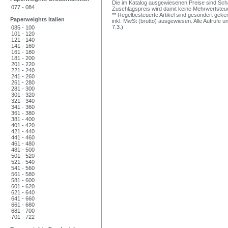
Die im Katalog ausgewiesenen Preise sind Schätz
077 - 084
Zuschlagspreis wird damit keine Mehrwertsteu
** Regelbesteuerte Artikel sind gesondert geken
Paperweights Italien
inkl. MwSt (brutto) ausgewiesen. Alle Aufrufe 
7.3.)
085 - 100
101 - 120
121 - 140
141 - 160
161 - 180
181 - 200
201 - 220
221 - 240
241 - 260
261 - 280
281 - 300
301 - 320
321 - 340
341 - 360
361 - 380
381 - 400
401 - 420
421 - 440
441 - 460
461 - 480
481 - 500
501 - 520
521 - 540
541 - 560
561 - 580
581 - 600
601 - 620
621 - 640
641 - 660
661 - 680
681 - 700
701 - 722