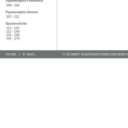
Paperweights Frankreich
098 - 106
Paperweights diverse
107 - 112
Spazierstöcke
113 - 120
121 - 140
141 - 160
161 - 170
HOME
|
E-MAIL
© SCHMIDT KUNSTAUKTIONEN DRESDEN