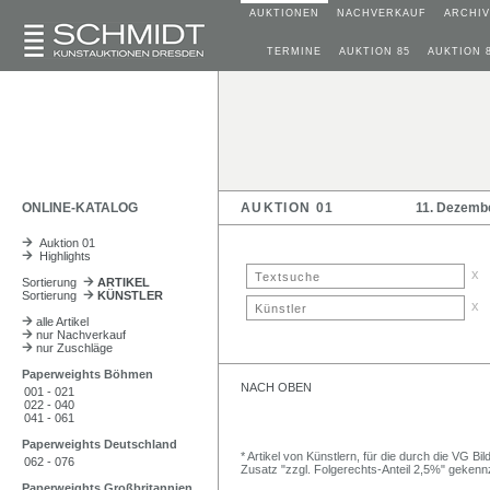
AUKTIONEN
NACHVERKAUF
ARCHIV
TERMINE
AUKTION 85
AUKTION 
ONLINE-KATALOG
AUKTION 01
11. Dezemb
Auktion 01
Highlights
x
Sortierung
ARTIKEL
Sortierung
KÜNSTLER
x
alle Artikel
nur Nachverkauf
nur Zuschläge
Paperweights Böhmen
NACH OBEN
001 - 021
022 - 040
041 - 061
Paperweights Deutschland
* Artikel von Künstlern, für die durch die VG 
062 - 076
Zusatz "zzgl. Folgerechts-Anteil 2,5%" gekenn
Paperweights Großbritannien