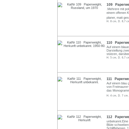
109 Paperwei
.Mehrere mit po
einem offenen 
planer, matt ges
H. 8 cm, D. 8,7 c
110 Paperwei
Auf einem blaue
Darstellung zwei
stützen, darübe
H. 5 cm, D. 6,7 c
111 Paperwei
Auf einem blau 
von Freimaurer-
das Monogramm J
H. 4 cm, D. 7 cm.
112 Paperwei
unbekannt.Eine 
Blüte schweben 2
Schliffebenen, 1