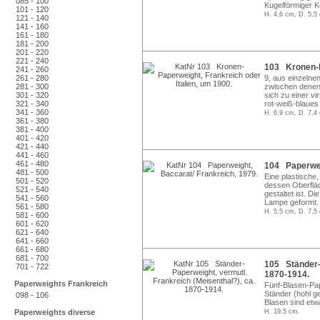
085 - 100
Kugelförmiger K
101 - 120
H. 4,6 cm, D. 5,5
121 - 140
141 - 160
161 - 180
181 - 200
201 - 220
221 - 240
103 Kronen-Pa
241 - 260
261 - 280
9, aus einzelne
281 - 300
zwischen denen 
301 - 320
sich zu einer v
321 - 340
rot-weiß-blaues
341 - 360
H. 6,9 cm, D. 7,4
361 - 380
381 - 400
401 - 420
421 - 440
441 - 460
461 - 480
104 Paperwei
481 - 500
Eine plastische
501 - 520
dessen Oberfläc
521 - 540
gestaltet ist. 
541 - 560
Lampe geformt.
561 - 580
H. 5,5 cm, D. 7,5
581 - 600
601 - 620
621 - 640
641 - 660
661 - 680
681 - 700
105 Ständer-P
701 - 722
1870-1914.
Paperweights Frankreich
Fünf-Blasen-Pa
Ständer (hohl g
098 - 106
Blasen sind etwa
Paperweights diverse
H. 19,5 cm.