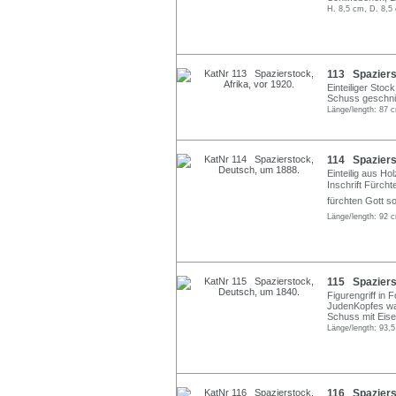
H. 8,5 cm, D. 8,5
113 Spazierst
Einteiliger Stoc
Schuss geschnit
Länge/length: 87 
114 Spaziers
Einteilig aus H
Inschrift Fürc
fürchten Gott so
Länge/length: 92 
115 Spaziers
Figurengriff in
JudenKopfes waa
Schuss mit Eisen
Länge/length: 93,
116 Spazierst