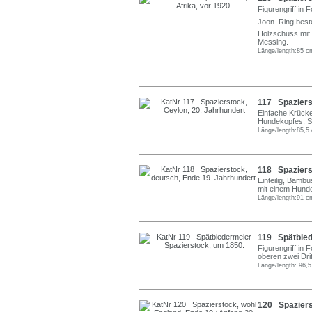
Figurengriff in
Joon. Ring bes
Holzschuss mit e
Messing.
Länge/length:85 c
117 Spazierst
Einfache Krücke
Hundekopfes, Sc
Länge/length:85,5
118 Spazierst
Einteilig, Bamb
mit einem Hunde
Länge/length:91 c
119 Spätbied
Figurengriff in
oberen zwei Drit
Länge/length: 96,
120 Spazierst