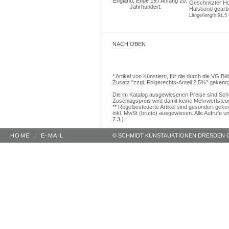
Geschnitzter Ho
Halsband gearbe
Länge/length:91,5
NACH OBEN
* Artikel von Künstlern, für die durch die VG 
Zusatz "zzgl. Folgerechts-Anteil 2,5%" gekenn
Die im Katalog ausgewiesenen Preise sind Schätz
Zuschlagspreis wird damit keine Mehrwertsteu
** Regelbesteuerte Artikel sind gesondert geken
inkl. MwSt (brutto) ausgewiesen. Alle Aufrufe 
7.3.)
HOME
|
E-MAIL
© SCHMIDT KUNSTAUKTIONEN DRESDEN