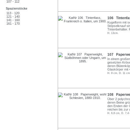
107 - 112
Spazierstöcke
113 - 120
121 - 140
106 Tintenfas
141 - 160
Kugelform mit s
161 - 170
Stöpselknauf sin
Tintenbehälter. 
H. 13cm.
107 Paperwei
In einem großen
gesetzten Kröse
deren Blütenköp
Glaskörper mit 4
H. 9 cm, D. 11 cm
108 Paperwei
Über 2 polychro
deren Beine grün
den Enden der G
reichen bis zur 
H. 6,8 cm, D. 7,4