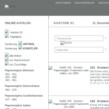
AUKTIONEN
NACHVERKAUF
ARCHIV
ONLINE-KATALOG
AUKTION 01
11. Dezemb
Auktion 01
Highlights
x
Sortierung
ARTIKEL
Sortierung
KÜNSTLER
x
alle Artikel
nur Nachverkauf
nur Zuschläge
101 Kronen-Pa
Paperweights Böhmen
Die Krone setzt
001 - 021
und rosa, Avent
022 - 040
zwischen denen 
041 - 061
ein großes zent
H. 6,5 cm, D. 6,8
Paperweights Deutschland
062 - 076
Paperweights Großbritannien
077 - 084
102 Kronen-P
Krone mit 8 abw
Paperweights Italien
spiralförmig ge