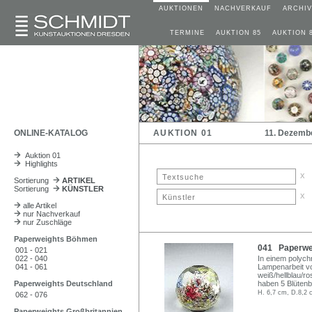
AUKTIONEN
NACHVERKAUF
ARCHIV
TERMINE
AUKTION 85
AUKTION 
ONLINE-KATALOG
AUKTION 01
11. Dezemb
Auktion 01
Highlights
x
Sortierung
ARTIKEL
Sortierung
KÜNSTLER
x
alle Artikel
nur Nachverkauf
nur Zuschläge
Paperweights Böhmen
041 Paperwei
001 - 021
022 - 040
In einem polychr
041 - 061
Lampenarbeit vo
weiß/hellblau/ro
Paperweights Deutschland
haben 5 Blütenblä
H. 6,7 cm, D.8,2 
062 - 076
Paperweights Großbritannien