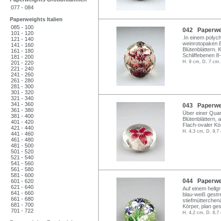
077 - 084
Paperweights Italien
085 - 100
042 Paperwei
101 - 120
.In einem polyc
121 - 140
weinrotopaken B
141 - 160
Blütenblättern. 
161 - 180
Schliffebenen 8-
181 - 200
H. 9 cm, D. 7 cm.
201 - 220
221 - 240
241 - 260
261 - 280
281 - 300
301 - 320
321 - 340
341 - 360
043 Paperwei
361 - 380
Über einer Quarz
381 - 400
Blütenblättern, 
401 - 420
Flach-ovaler Kö
421 - 440
H. 4,3 cm, D. 9,7
441 - 460
461 - 480
481 - 500
501 - 520
521 - 540
541 - 560
561 - 580
581 - 600
044 Paperwei
601 - 620
621 - 640
Auf einem hellgr
641 - 660
blau-weiß gestr
661 - 680
stiefmütterchen
681 - 700
Körper, plan ges
701 - 722
H. 4,2 cm, D. 6,7