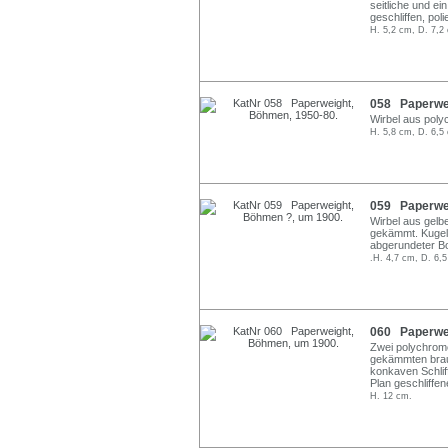
seitliche und ei
geschliffen, polie
H. 5,2 cm, D. 7,2
058 Paperwei
Wirbel aus poly
H. 5,8 cm, D. 6,5
059 Paperwei
Wirbel aus gelbe
gekämmt. Kugelf
abgerundeter Bo
.H. 4,7 cm, D. 6,
060 Paperwei
Zwei polychrome
gekämmten braun
konkaven Schliff
Plan geschliffen
H. 12 cm.