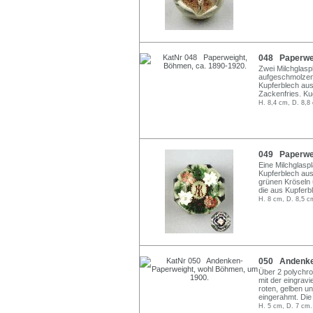
048 Paperwei
Zwei Milchglaspl
aufgeschmolzene
Kupferblech au
Zackenfries. Ku
H. 8,4 cm, D. 8,8
049 Paperwei
Eine Milchglasp
Kupferblech aus
grünen Kröseln u
die aus Kupferb
H. 8 cm, D. 8,5 c
050 Andenken
Über 2 polychro
mit der eingravi
roten, gelben u
eingerahmt. Die
H. 5 cm, D. 7 cm.