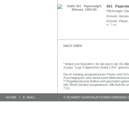
061 Paperwei
Pilzförmiger Gla
Kröseln, dazwisch
Kröseln. Planer,
H. 7 cm.
NACH OBEN
* Artikel von Künstlern, für die durch die VG 
Zusatz "zzgl. Folgerechts-Anteil 2,5%" gekenn
Die im Katalog ausgewiesenen Preise sind Schätz
Zuschlagspreis wird damit keine Mehrwertsteu
** Regelbesteuerte Artikel sind gesondert geken
inkl. MwSt (brutto) ausgewiesen. Alle Aufrufe 
7.3.)
HOME
|
E-MAIL
© SCHMIDT KUNSTAUKTIONEN DRESDEN