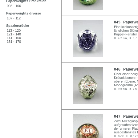
Paperweights Frankreich
098 - 106
Paperweights diverse
107 - 112
045 Paperwei
Spazierstöcke
Eine krokusartig
113 - 120
länglichen Blüte
121 - 140
Kuppel-Fenster 
141 - 160
H. 4,2 cm, D. 6,7
161 - 170
046 Paperwei
Über einer hell
Kröselebenen mi
oberen Ebene. M
Monogramm „R“. 
H. 9,5 cm, D. 7,5
047 Paperwei
Zwei Milchglaspl
aufgeschmolzen
der unteren Plat
ausgestanztes 
H. 8 cm, D. 8,5 c