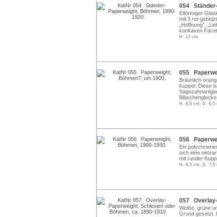
054 Ständer-
Eiförmiger Glask
mit 3 rot-gebei
„Hoffnung”, „Li
konkaven Facet
H. 17 cm.
055 Paperwei
Bräunlich-orang
Kuppel. Diese is
Sägezahnartiger
Bläschenglocke.
H. 8,5 cm, D. 6,5
056 Paperwei
Ein polychromes
sich eine netza
mit runder Kupp
H. 8,5 cm, D. 7,5
057 Overlay-
Weiße, grüne und
Grund gesetzt. 