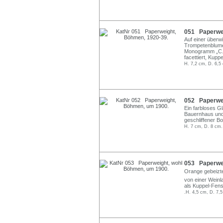
051 Paperwei
Auf einer überw
Trompetenblume
Monogramm „C. J
facettiert, Kupp
H. 7,2 cm, D. 6,5
052 Paperwei
Ein farbloses G
Bauernhaus und 
geschliffener B
H. 7 cm, D. 8 cm.
053 Paperwei
Orange gebeizte
von einer Weinl
als Kuppel-Fenst
.H. 4,5 cm, D. 7,