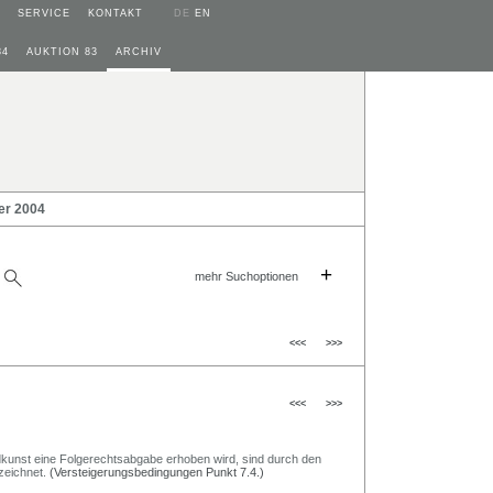
SERVICE
KONTAKT
DE
EN
84
AUKTION 83
ARCHIV
er 2004
+
mehr Suchoptionen
<<<
>>>
<<<
>>>
Bildkunst eine Folgerechtsabgabe erhoben wird, sind durch den
zeichnet.
(Versteigerungsbedingungen Punkt 7.4.)