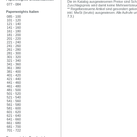
Die im Katalog ausgewiesenen Preise sind Schätz
077 - 084
Zuschlagspreis wird damit keine Mehrwertsteu
** Regelbesteuerte Artikel sind gesondert geken
Paperweights Italien
inkl. MwSt (brutto) ausgewiesen. Alle Aufrufe 
7.3.)
085 - 100
101 - 120
121 - 140
141 - 160
161 - 180
181 - 200
201 - 220
221 - 240
241 - 260
261 - 280
281 - 300
301 - 320
321 - 340
341 - 360
361 - 380
381 - 400
401 - 420
421 - 440
441 - 460
461 - 480
481 - 500
501 - 520
521 - 540
541 - 560
561 - 580
581 - 600
601 - 620
621 - 640
641 - 660
661 - 680
681 - 700
701 - 722