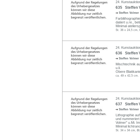
24. Kunstauktion
635 Steffen 
Steffen Volmer
Farblithographie
datiert u.re., be
Minimal ateliers
St. 36 x 24,5 cm, 
24. Kunstauktion
636 Steffen 
Steffen Volmer
Mischtechnik auf 
u.li.
Obere Blattkant
ca. 49 x 42,5 cm.
24. Kunstauktion
637 Steffen Vo
Steffen Volmer
Lithographie auf 
und nummeriert "6
Volmer" u.Mi. I
Minimal lichtrand
St. 34 x 34 cm, Bl