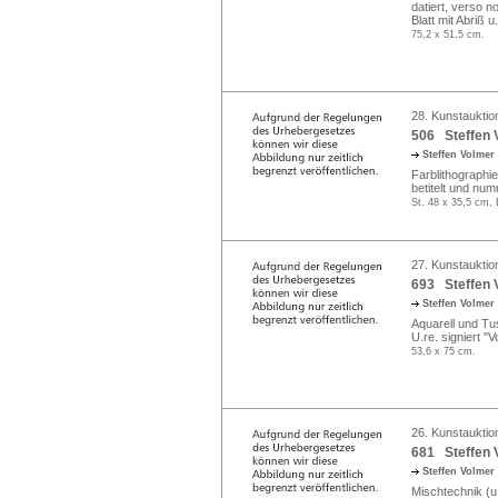
datiert, verso no
Blatt mit Abriß u.
75,2 x 51,5 cm.
28. Kunstauktion
506 Steffen 
Steffen Volmer
Farblithographie
betitelt und num
St. 48 x 35,5 cm, 
27. Kunstauktio
693 Steffen 
Steffen Volmer
Aquarell und Tu
U.re. signiert "V
53,6 x 75 cm.
26. Kunstauktio
681 Steffen 
Steffen Volmer
Mischtechnik (u.