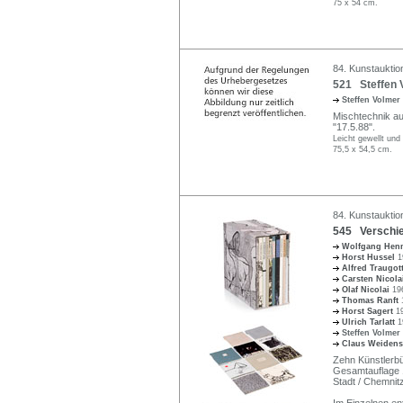
75 x 54 cm.
84. Kunstauktio
521 Steffen 
Steffen Volmer
Mischtechnik auf 
"17.5.88".
Leicht gewellt und 
75,5 x 54,5 cm.
84. Kunstauktio
545 Verschie
Wolfgang Hen
Horst Hussel
1
Alfred Traugot
Carsten Nicol
Olaf Nicolai
196
Thomas Ranft
Horst Sagert
1
Ulrich Tarlatt
1
Steffen Volmer
Claus Weidens
Zehn Künstlerbü
Gesamtauflage 1
Stadt / Chemnitz
Im Einzelnen ent