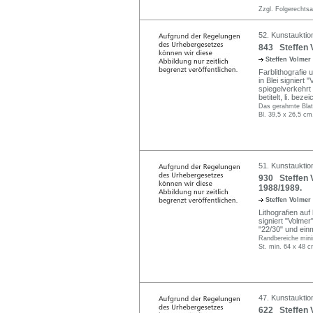
Zzgl. Folgerechts
52. Kunstauktion
843 Steffen V
Steffen Volmer
Farblithografie 
in Blei signiert "
spiegelverkehrt 
betitelt, li. bez
Das gerahmte Blatt
Bl. 39,5 x 26,5 cm
51. Kunstauktio
930 Steffen Vo
1988/1989.
Steffen Volmer
Lithografien auf
signiert "Volmer"
"22/30" und ein
Randbereiche minim
St. min. 64 x 48 
47. Kunstauktio
622 Steffen 