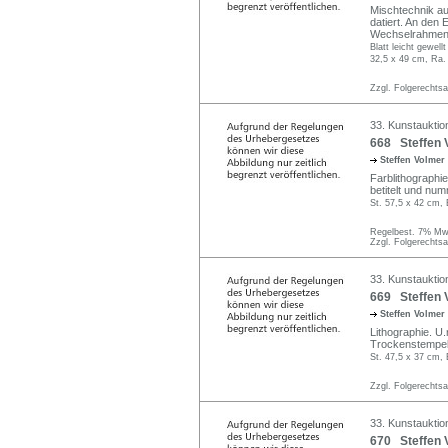
Mischtechnik auf 
datiert. An den 
Wechselrahmen
Blatt leicht gewell
32,5 x 49 cm, Ra.
Zzgl. Folgerechts
33. Kunstauktio
668 Steffen 
Steffen Volmer
Farblithographie
betitelt und num
St. 57,5 x 42 cm, 
Regelbest. 7% MwS
Zzgl. Folgerechts
33. Kunstauktio
669 Steffen V
Steffen Volmer
Lithographie. U.
Trockenstempel v
St. 47,5 x 37 cm, 
Zzgl. Folgerechts
33. Kunstauktio
670 Steffen V