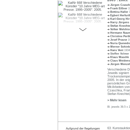
Jürgen Czasc
Frank Eißner
1
Bettina Haller
Egbert Herfur
Karl-Georg Hi
Harry Jürgens
Stefan Knecht
Volker Melchi
Hermann Nau
Christine Per
Josef Prause
1
Nuria Quevedo
Werner Schin
Hans Vent
1934
Steffen Volmer
Klaus Waschk
Claus Weidens
Jürgen Wenze
Verschiedene Dr
Jeweils signiert
Trockenstempel 
2005. In der ori
persönlichen G
Mit Arbeiten von
Czaschka, Frank
Stefan Knechtel
> Mehr lesen
Bl. jeweils 39,5 x
63. Kunstauktio