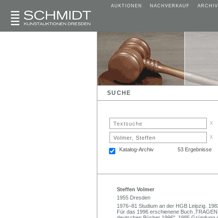
AUKTIONEN
NACHVERKAUF
ARCHIV
SUCHE
x
x
Katalog-Archiv
53 Ergebnisse
Steffen Volmer
1955 Dresden
1976–81 Studium an der HGB Leipzig. 1982
Für das 1996 erschienene Buch ‚TRAGEN’ e
deutschen Bücher 1996". 1985 Gründung der