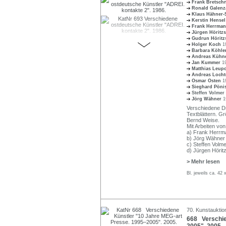
Frank Bretsch
Ronald Galen
Klaus Hähner
Kerstin Hense
Frank Herrma
Jürgen Höritz
Gudrun Hörit
Holger Koch
1
Barbara Köhle
Andreas Küh
Jan Kummer
1
Matthias Leup
Andreas Loch
Osmar Osten
1
Sieghard Pön
Steffen Volmer
Jörg Wähner
1
Verschiedene Dr
Textblättern. Gr
Bernd Weise.
Mit Arbeiten von
a) Frank Herrma
b) Jörg Wähner 
c) Steffen Volmer
d) Jürgen Höritz
> Mehr lesen
Bl. jeweils ca. 42
70. Kunstauktio
668 Verschie
2005". 2005.