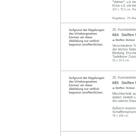
"Volmer", u.li. 
Ecke o.li. mit kl
107 x 75,5 cm, Ra
Regelbest. 7% MwS
25. Kunstauktio
684 Steffen 
Steffen Volmer
Verschiedene Te
der letzten Seit
Bindung. Erschie
Tadelloser Zust
35 x 24,5 cm.
25. Kunstauktio
685 Steffen 
Steffen Volmer
Mischtechnik au
datiert, betitelt u
Am oberen Rand l
Äußerst expressi
Schaffensprozeß
78 x 106 cm.