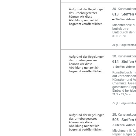
30. Kunstauktio
613 Steffen 
Steffen Volmer
Mischtechnik auf 
betitelt o.re.
Blatt durch den 
33 x 21 cm.
Zzgl. Folgerechts
30. Kunstauktio
614 Steffen 
Steffen Volmer
Künstlerbuch mi
auf verschiedene
Künstler- und V
Chemnitz. Gesam
gestalteten Pap
Einband beriebe
21,3 x 22,5 cm.
Zzgl. Folgerechts
28. Kunstauktion
505 Steffen 
Steffen Volmer
Mischtechnik (u
Papier aufgezoge