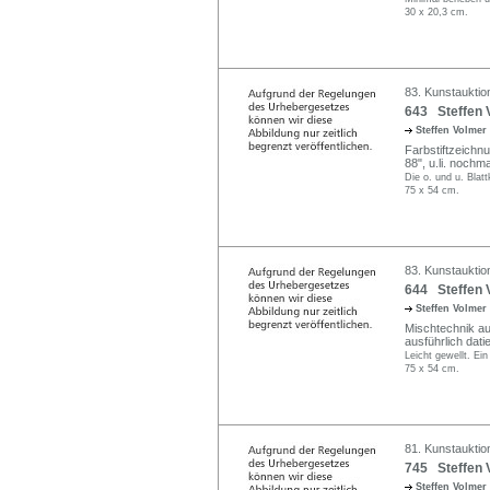
30 x 20,3 cm.
83. Kunstauktio
643 Steffen V
Steffen Volmer
Farbstiftzeichnu
88", u.li. nochma
Die o. und u. Blatt
75 x 54 cm.
83. Kunstauktio
644 Steffen V
Steffen Volmer
Mischtechnik auf 
ausführlich datie
Leicht gewellt. Ein 
75 x 54 cm.
81. Kunstauktio
745 Steffen V
Steffen Volmer