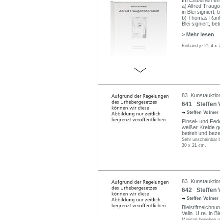
a) Alfred Traugo
in Blei signiert,
b) Thomas Ranft
Blei signiert, be
> Mehr lesen
Einband je 21,4 x
83. Kunstauktio
641 Steffen V
Steffen Volmer
Pinsel- und Feder
weißer Kreide ge
betitelt und bez
Sehr unscheinbar b
30 x 21 cm.
83. Kunstauktio
642 Steffen 
Steffen Volmer
Bleistiftzeichnu
Velin. U.re. in B
Minimal berieben u