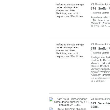
73. Kunstauktio
674 Steffen V
Steffen Volmer
Aquatintaradierun
u.Mi., bezeichnet
Minimale Randm
Pl. 22,5 x 35,2 cm
73. Kunstauktio
675 Steffen V
Steffen Volmer
Farbige Wachsk
Karton. In Blei s
Volmer. Tortür. 
Galerie Barthel
Vorzugsausgabe 
signiert "Volmer"
"Volmer", datier
Die Zeichnung vers
30 x 20,8 cm.
73. Kunstauktio
693 Verschie
1986.