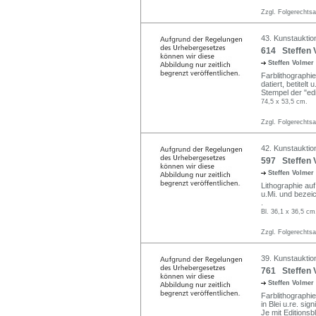
Zzgl. Folgerechts
43. Kunstauktio
614 Steffen V
Steffen Volmer
Farblithographie
datiert, betitelt
Stempel der "edi
74,5 x 53,5 cm.
Zzgl. Folgerechts
42. Kunstauktio
597 Steffen V
Steffen Volmer
Lithographie auf 
u.Mi. und bezeich
.
Bl. 36,1 x 36,5 cm
Zzgl. Folgerechts
39. Kunstauktio
761 Steffen V
Steffen Volmer
Farblithographie
in Blei u.re. sig
Je mit Editions