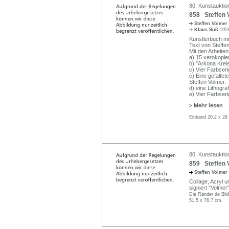
80. Kunstauktio
858 Steffen 
Steffen Volmer
Klaus Süß
1951
Künstlerbuch mit
Text von Steffen
Mit den Arbeiten
a) 15 xerokopie
b) "Arkona Kreis
c) Vier Farbser
c) Eine gefalte
Steffen Volmer.
d) eine Lithogra
e) Vier Farbseri
> Mehr lesen
Einband 20,2 x 29
80. Kunstauktio
859 Steffen 
Steffen Volmer
Collage, Acryl u
signiert "Volmer"
Die Ränder de Bild
51,5 x 76,7 cm.