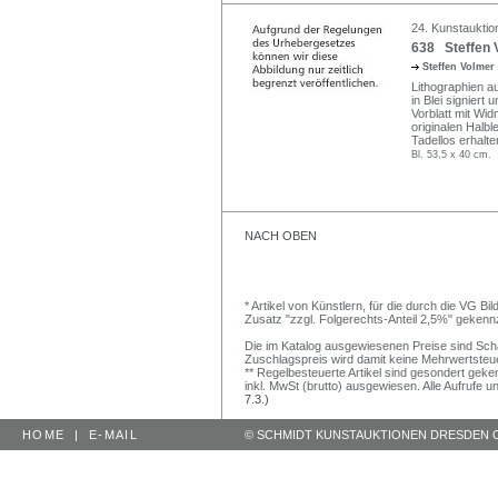
24. Kunstauktion
638 Steffen V
Steffen Volmer
Lithographien a
in Blei signiert 
Vorblatt mit Wi
originalen Halb
Tadellos erhalte
Bl. 53,5 x 40 cm.
NACH OBEN
* Artikel von Künstlern, für die durch die VG 
Zusatz "zzgl. Folgerechts-Anteil 2,5%" gekenn
Die im Katalog ausgewiesenen Preise sind Schätz
Zuschlagspreis wird damit keine Mehrwertsteu
** Regelbesteuerte Artikel sind gesondert geken
inkl. MwSt (brutto) ausgewiesen. Alle Aufrufe 
7.3.)
HOME
|
E-MAIL
© SCHMIDT KUNSTAUKTIONEN DRESDEN