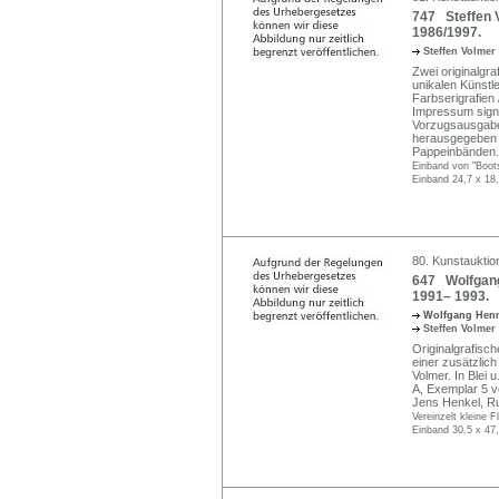
747 Steffen V
1986/1997.
Steffen Volmer
Zwei originalgr
unikalen Künstl
Farbserigrafien 
Impressum signi
Vorzugsausgabe.
herausgegeben v
Pappeinbänden.
Einband von "Boots
Einband 24,7 x 18
80. Kunstauktio
647 Wolfgang
1991– 1993.
Wolfgang Hen
Steffen Volmer
Originalgrafisch
einer zusätzlic
Volmer. In Blei u
A, Exemplar 5 v
Jens Henkel, Rud
Vereinzelt kleine 
Einband 30,5 x 47