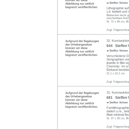
Steffen Volmer
Lithographie auf
u.li. betitelt un
Blattecken leicht 
unscheinbare Knic
St. 72 x 49 cm, Bl
Zzgl. Folgerechts
32. Kunstauktion
644 Steffen 
Steffen Volmer
Verschiedene Dr
Serigraphien un
jeweils in Blei 
Chemnitz. Im or
Einband beriebe
21,1 x 22,2 cm.
Zzgl. Folgerechts
31. Kunstauktio
681 Steffen 
Steffen Volmer
Farblithographie
datiert u.re., bet
Blatt minimal fle
St. 37 x 26 cm, Bl
Zzgl. Folgerechts