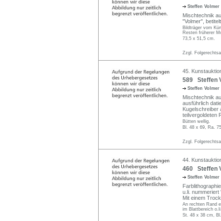
Steffen Volmer
Mischtechnik auf
"Volmer", betite
Bildträger vom Kün
Resten früherer M
73,5 x 51,5 cm.
Zzgl. Folgerechts
45. Kunstauktio
589 Steffen 
Steffen Volmer
Mischtechnik au
ausführlich dati
Kugelschreiber 
teilvergoldeten
Bütten wellig.
Bl. 48 x 69, Ra. 7
Zzgl. Folgerechts
44. Kunstauktion
460 Steffen 
Steffen Volmer
Farblithographie
u.li. nummeriert 
Mit einem Trock
An rechten Rand e
im Blattbereich o.li
St. 48 x 38 cm, Bl