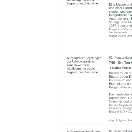
Eine Mappe und z
und einer Farbli
signiert und dat
fotografischen 
Autor signiert. 
Verlags, Karl-M
1987. In de ori
Mappe von "Gatho" 
der Vorderseite.
Mappe 27,5 x 20,5
81. Kunstauktio
746 Steffen 
Steffen Volmer
Künstlerbuch mit
Bütten. Jeder D
Impressum vom Kü
Exemplaren der
Burgart-Presse.
Die handschrift
reproduziert. D
Chemnitz und de
Die der Ausgabe B 
kleinen Bereibunge
Einband 43,5 x 30
Zzgl. Folgerechts
81. Kunstauktio