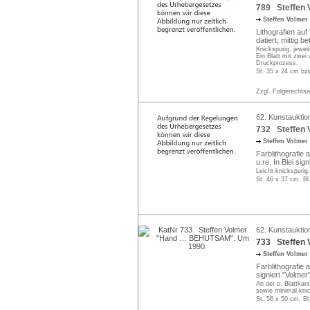
789 Steffen 
Steffen Volmer
Lithografien auf
datiert, mittig b
Knickspurig, jewei
Ein Blatt mit zwei
Druckprozess.
St. 35 x 24 cm bzw
Zzgl. Folgerechts
62. Kunstauktio
732 Steffen V
Steffen Volmer
Farblithografie 
u.re. In Blei sig
Leicht knickspurig
St. 46 x 37 cm, Bl
62. Kunstauktio
733 Steffen
Steffen Volmer
Farblithografie 
signiert "Volmer"
An der o. Blattka
sowie minimal knic
St. 56 x 50 cm, Bl