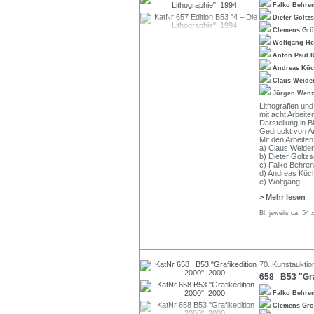
Falko Behre
Dieter Goltz
Clemens Gr
Wolfgang H
Anton Paul
Andreas Küc
Claus Weide
Jürgen Wen
Lithografien un
mit acht Arbeite
Darstellung in B
Gedruckt von An
Mit den Arbeiten
a) Claus Weiden
b) Dieter Goltzs
c) Falko Behren
d) Andreas Küc
e) Wolfgang
...
> Mehr lesen
Bl. jeweils ca. 54
70. Kunstauktio
658 B53 "Graf
Falko Behre
Clemens Gr