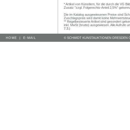
* Artikel von Künstlern, für die durch die VG 
Zusatz "zzgl. Folgerechts-Anteil 2,5%" gekenn
Die im Katalog ausgewiesenen Preise sind Schätz
Zuschlagspreis wird damit keine Mehrwertsteu
** Regelbesteuerte Artikel sind gesondert geken
inkl. MwSt (brutto) ausgewiesen. Alle Aufrufe 
7.3.)
HOME
|
E-MAIL
© SCHMIDT KUNSTAUKTIONEN DRESDEN