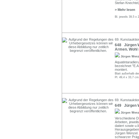
Stefan Knechtel
> Mehr lesen
Bl. jeweils 39,5 x
69. Kunstauktio
648 Jürgen W
Armen. Wohl 
Jürgen Wen
Aquatintaradieru
bezeichnet "E.A.
montiert.
Blatt außerhalb der
Pl. 49,4 x 33,7 cm
69. Kunstauktio
649 Jürgen W
Jürgen Wen
Verschiedene D
Arbeiten, jeweil
datiert sowie u.
Herausgegeben v
Jürgen Wenzel. 
schwarzer Präg