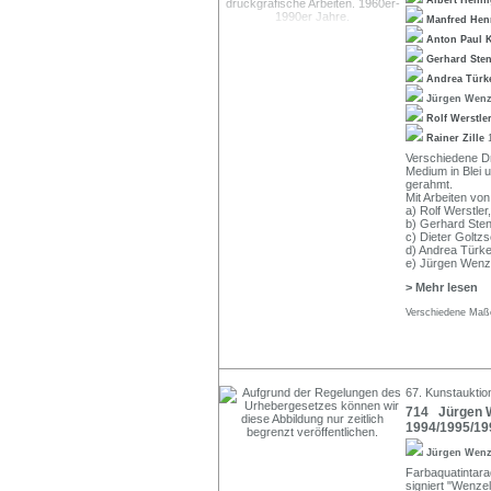
Albert Henn
Manfred Hen
Anton Paul
Gerhard Ste
Andrea Tür
Jürgen Wen
Rolf Werstle
Rainer Zille
Verschiedene D
Medium in Blei u
gerahmt.
Mit Arbeiten von
a) Rolf Werstler
b) Gerhard Steng
c) Dieter Goltzs
d) Andrea Türke,
e) Jürgen Wenzel
> Mehr lesen
Verschiedene Maße
67. Kunstauktio
714 Jürgen W
1994/1995/19
Jürgen Wen
Farbaquatintarad
signiert "Wenzel