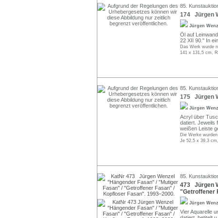
85. Kunstauktion
174 Jürgen W
Jürgen Wen
Öl auf Leinwand.
22 XII 90." In 
Das Werk wurde ni
141 x 131,5 cm, R
85. Kunstauktion
175 Jürgen W
Jürgen Wen
Acryl über Tusch
datiert. Jeweils
weißen Leiste g
Die Werke wurden 
Je 52,5 x 39,3 cm
85. Kunstauktion
473 Jürgen W
"Getroffener 
Jürgen Wen
Vier Aquarelle u
datiert, betitelt