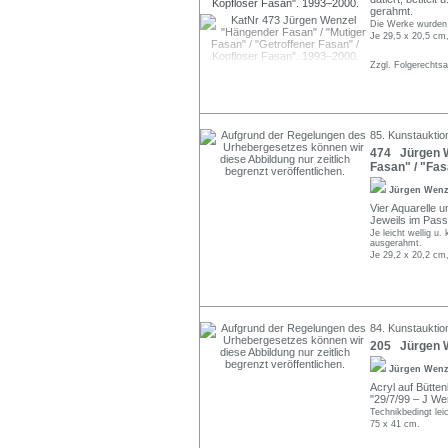
gerahmt.
Die Werke wurden 
Je 29,5 x 20,5 cm
Zzgl. Folgerechts
85. Kunstauktion
474 Jürgen W
Fasan" / "Fa
Jürgen Wen
Vier Aquarelle u
Jeweils im Pass
Je leicht wellig u
ausgerahmt.
Je 29,2 x 20,2 cm
84. Kunstauktio
205 Jürgen W
Jürgen Wen
Acryl auf Büttenk
"29/7/99 – J Wen
Technikbedingt lei
75 x 41 cm.