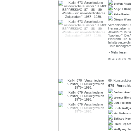
Steffen Fisc
Angela Ham
Petra Kaste
Jürgen Wen
Verschiedene Dr
Herausgeber in 
Jeweils re. in Bl
"bao imp.". Die
Blattrand u.re. b
Inhaltsverzeich
Tinte monogram
> Mehr lesen
Bl. 42 x 30 cm, M
69. Kunstauktio
679 Verschie
Jochen Aue
Werner Biel
Lutz Fleisch
Erich Wolfg
Veit Hofman
Eckhard Ke
Pavel Peppe
Wolfgang T