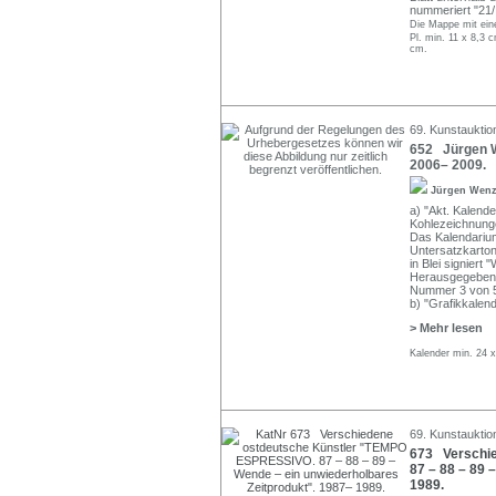
nummeriert "21/ 
Die Mappe mit eine
Pl. min. 11 x 8,3 
cm.
69. Kunstauktio
652 Jürgen We
2006– 2009.
Jürgen Wen
a) "Akt. Kalende
Kohlezeichnunge
Das Kalendarium
Untersatzkarton,
in Blei signiert 
Herausgegeben v
Nummer 3 von 
b) "Grafikkalen
> Mehr lesen
Kalender min. 24 
69. Kunstauktio
673 Verschi
87 – 88 – 89 
1989.