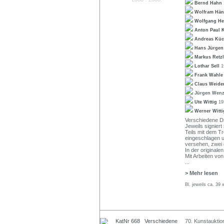
Bernd Hahn
Wolfram Hä
Wolfgang H
Anton Paul
Andreas Küc
Hans Jürgen
Markus Retzl
Lothar Sell
1
Frank Wahl
Claus Weide
Jürgen Wen
Ute Wittig
19
Werner Witt
Verschiedene Dr
Jeweils signiert
Teils mit dem Tr
eingeschlagen u
versehen, zwei
In der originale
Mit Arbeiten vo
...
> Mehr lesen
Bl. jeweils ca. 39
70. Kunstauktio