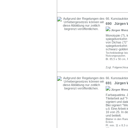
66. Kunstauktio
690 Jürgen W
Jürgen Wen
Monotypie (?), k
spiegelverkehrt 
von Dichas (?)" 
spiegelverkehrt
schwarz-goldene
Technikbedingt lei
Nutzungsspuren.
Bl. 65,5 x 50 cm, 
Zzgl. Folgerechts
66. Kunstauktio
691 Jürgen W
Jürgen Wen
Farbaquatinta. 
Titelarbeit auf 
signiert und dat
Blei signiert "W
u.li. Eine Arbeit
16 von 25. In d
und betitelt.
Blätter in den Ran
Ecken.
Pl. min. 11 x 8,3 