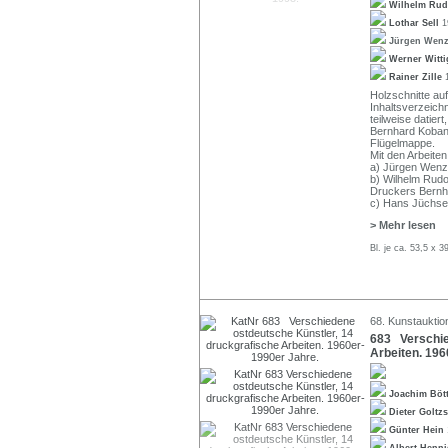
Wilhelm Ru
Lothar Sell
1
Jürgen Wen
Werner Witt
Rainer Zille
Holzschnitte au
Inhaltsverzeichn
teilweise datier
Bernhard Koban, 
Flügelmappe.
Mit den Arbeiten
a) Jürgen Wenzel
b) Wilhelm Rudo
Druckers Bernh
c) Hans Jüchse
> Mehr lesen
Bl. je ca. 53,5 x 
68. Kunstauktion
683 Verschie
Arbeiten. 196
Joachim Böt
Dieter Goltz
Günter Hein