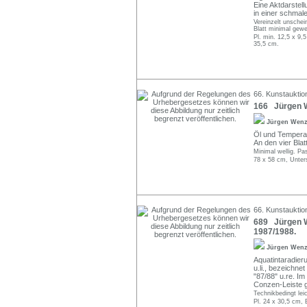
Eine Aktdarstell
in einer schmal
Vereinzelt unschei
Blatt minimal gewel
Pl. min. 12,5 x 9,
35,5 cm.
66. Kunstauktio
166 Jürgen W
Jürgen Wen
Öl und Tempera a
An den vier Blat
Minimal wellig. Pa
78 x 58 cm, Unter
66. Kunstauktio
689 Jürgen W
1987/1988.
Jürgen Wen
Aquatintaradieru
u.li., bezeichne
"87/88" u.re. I
Conzen-Leiste 
Technikbedingt lei
Pl. 24 x 30,5 cm, 