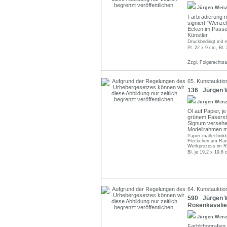
Jürgen Wen
Farbradierung n
signiert "Wenzel"
Ecken im Passep
Künstler.
Druckbedingt mit e
Pl. 22 x 9 cm, Bl.
Zzgl. Folgerechts
65. Kunstauktio
136 Jürgen We
Jürgen Wen
Öl auf Papier, j
grünem Faserstif
Signum versehen
Modellrahmen mit
Papier maltechnikb
Fleckchen am Rand
Werkprozess im Ran
Bl. je 19,2 x 19,6
64. Kunstauktion
590 Jürgen We
Rosenkavalier.
Jürgen Wen
Farblithografien