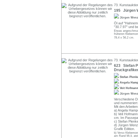
73. Kunstauktio
195 Jürgen W
Jürgen Wen
Öl auf "Hahnemüh
"30.7.97" und bet
Etwas angeschmutzt
früheren Klebemon
78,4 x 56,2 cm.
73. Kunstauktio
623 Stefan Pl
Druckgrafike
Stefan Plenk
Angela Ham
Veit Hofman
Jürgen Wen
Verschiedene Dru
und nummeriert b
Mit den Arbeiten
a) Angela Hampe
b) Veit Hofmann,
cm. Im Passepar
c) Stefan Plenke
d) Jürgen Wenze
Grafik Edition.
b) Verso Klebemont
am Rand Mi.li. atel