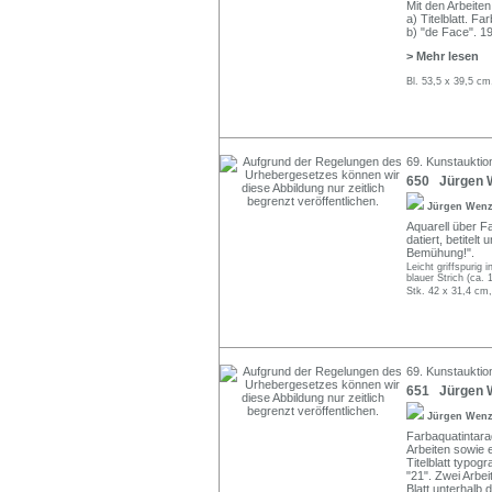
Mit den Arbeiten
a) Titelblatt. Far
b) "de Face". 1
> Mehr lesen
Bl. 53,5 x 39,5 c
69. Kunstauktio
650 Jürgen W
Jürgen Wen
Aquarell über Fa
datiert, betitel
Bemühung!".
Leicht griffspurig 
blauer Strich (ca.
Stk. 42 x 31,4 cm,
69. Kunstauktio
651 Jürgen W
Jürgen Wen
Farbaquatintara
Arbeiten sowie e
Titelblatt typog
"21". Zwei Arbeit
Blatt unterhalb d