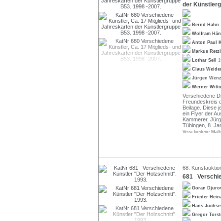
der Künstlerg
Bernd Hahn
Wolfram Hä
Anton Paul
Markus Retzl
Lothar Sell
1
Claus Weide
Jürgen Wen
Werner Witt
Verschiedene Dr
Freundeskreis d
Beilage. Diese j
ein Flyer der A
Kammerer, Jürge
Tübingen, 8. Ja
Verschiedene Maße
68. Kunstauktion
681 Verschied
Goran Djuro
Frieder Hei
Hans Jüchs
Gregor Tors