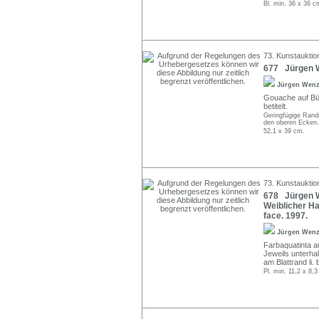
Bl. min. 36 x 36 
73. Kunstauktio
677 Jürgen W
Jürgen Wen
Gouache auf Bütt
betitelt.
Geringfügige Randm
den oberen Ecken. 
52,1 x 39 cm.
73. Kunstauktio
678 Jürgen We
Weiblicher Ha
face. 1997.
Jürgen Wen
Farbaquatinta au
Jeweils unterhal
am Blattrand li.
Pl. min. 11,2 x 8,