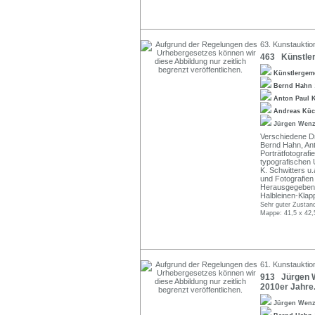
63. Kunstauktio
463 Künstler
Künstlergem
Bernd Hahn
Anton Paul
Andreas Küc
Jürgen Wen
Verschiedene Dr
Bernd Hahn, Ant
Porträtfotografi
typografischen
K. Schwitters u
und Fotografien 
Herausgegeben v
Halbleinen-Kla
Sehr guter Zustan
Mappe: 41,5 x 42,
61. Kunstauktio
913 Jürgen W
2010er Jahre
Jürgen Wen