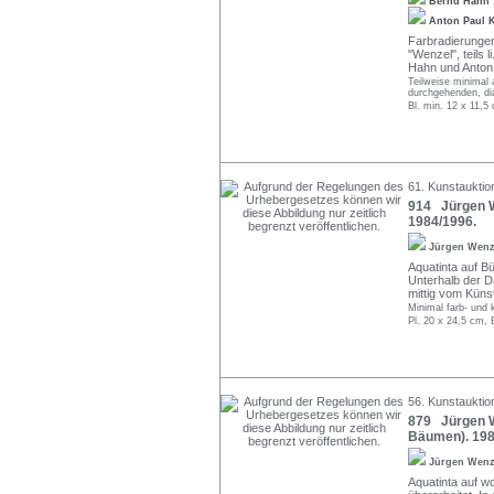
Bernd Hahn
Anton Paul
Farbradierungen 
"Wenzel", teils 
Hahn und Anton
Teilweise minimal 
durchgehenden, di
Bl. min. 12 x 11,5
61. Kunstauktio
914 Jürgen We
1984/1996.
Jürgen Wen
Aquatinta auf Bü
Unterhalb der Da
mittig vom Küns
Minimal farb- und 
Pl. 20 x 24,5 cm, 
56. Kunstauktion
879 Jürgen W
Bäumen). 198
Jürgen Wen
Aquatinta auf wo