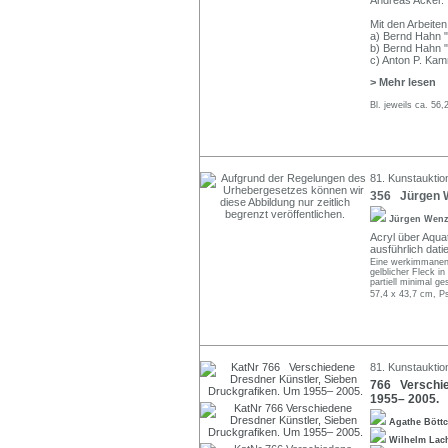
Andreas Acker. 
Mit den Arbeiten
a) Bernd Hahn "
b) Bernd Hahn "
c) Anton P. Ka
> Mehr lesen
Bl. jeweils ca. 56
81. Kunstauktio
356 Jürgen W
Jürgen Wen
Acryl über Aquat
ausführlich dati
Eine werkimmanente
gelblicher Fleck i
partiell minimal ge
57,4 x 43,7 cm, P
81. Kunstauktio
766 Verschie
1955– 2005.
Agathe Bött
Wilhelm Lac