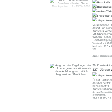
Horst Leifer
Reinhard Sp
Andrea Tür
Frank Voigt
Jürgen Wen
Verschiedene Dr
datiert und num
Künstlers verse
Mit Arbeiten von
Wilhelm Lachnit
Reinhard Springe
Vereinzelt mit Grif
Med. min. 10,5 x 7
cm.
Zzgl. Folgerechts
76. Kunstauktion
127 Jürgen We
Jürgen Wen
Öl auf Hartfaser.
darüber betitelt
bezeichnet "II. 
Künstlerrahmen
An den Pastositäte
atelierspurig.
88,5 x 68 cm, Ra.