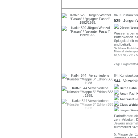
84. Kunstauktio
529 Jürgen W
Jürgen Wen
Wasserfarben üb
Büttenkarton. Si
Spiegelschrift 
und betitelt.
Sichtbare Abdrücke
Minimal atelierspu
66,5 x 50,7 cm / 5
Zzgl. Folgerechts
84. Kunstauktio
544 Verschie
Bernd Hahn
Anton Paul
Andreas Küc
Claus Weide
Jürgen Wen
Farboffsetdruck
zehn Arbeiten. D
Jeweils unterhal
nummeriert "42/
5. Mappe der Ed