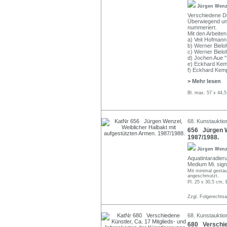
Jürgen Wen
Verschiedene D
Überwiegend unte
nummeriert.
Mit den Arbeiten
a) Veit Hofmann 
b) Werner Bieloh
c) Werner Bielo
d) Jochen Aue "
e) Eckhard Kem
f) Eckhard Kem
> Mehr lesen
Bl. max. 57 x 44,
68. Kunstauktion
656 Jürgen W
1987/1988.
Jürgen Wen
Aquatintaradieru
Medium Mi. sign
Mit minimal gestau
angeschmutzt.
Pl. 25 x 30,5 cm, 
Zzgl. Folgerechts
68. Kunstauktion
680 Verschied