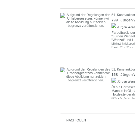
54. Kunstauktio
799 Jürgen W
Jürgen Wen
Farboffsetlithog
"Jürgen Wenzel" 
"Wenzel" und li.
Minimal knickspuri
Darst. 23 x 31 cm,
51. Kunstauktio
168 Jürgen We
Jürgen Wen
Öl auf Hartfaser
Mannes in Öl, da
Holzleiste gera
62,5 x 50,5 cm, R
NACH OBEN