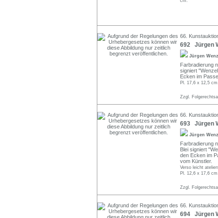
cm.
66. Kunstauktio
692 Jürgen We
Jürgen Wen
Farbradierung n
signiert "Wenzel"
Ecken im Passep
Pl. 17,6 x 12,5 cm
Zzgl. Folgerechts
66. Kunstauktio
693 Jürgen W
Jürgen Wen
Farbradierung n
Blei signiert "We
den Ecken im Pa
vom Künstler.
Verso leicht atelier
Pl. 12,6 x 17,6 cm
Zzgl. Folgerechts
66. Kunstauktio
694 Jürgen W