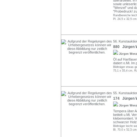
überarbeitet. In
sowie unleserlic
"Wenzel" und dat
"Probedruck! zu
Randbereiche leich
Pl. 24,5 x 32,5 cm
56. Kunstauktion
880 Jürgen W
Jürgen Wen
Öl auf Hartfaser
datiert o.Mi. Im
Bildträger etwas ge
75,1 x 55,4 cm, R
55. Kunstauktio
174 Jürgen W
Jürgen Wen
Tempera über Aqu
betitelt u.Mi. V
klebemontiert. V
schwarzer Holzl
Bildträger leicht 
Bl. 70,0 x 52,5 cm