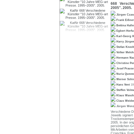
668 Verschie
2005". 2005.
Jürgen Cza
Frank Eißne
Bettina Hall
Egbert Herf
Karl-Georg 
Harry Jürge
Stefan Knec
Volker Melc
Hermann N
Christine Pe
Josef Praus
Nuria Queve
Werner Sch
Hans Vent
19
Steffen Volm
Klaus Wasc
Claus Weide
Jürgen Wen
Verschiedene Dr
Jeweils signiert
Trockenstempel 
2005. In der ori
persönlichen G
Mit Arbeiten von
Czaschka, Frank