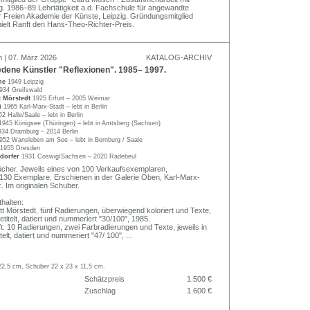
rg. 1986–89 Lehrtätigkeit a.d. Fachschule für angewandte
er Freien Akademie der Künste, Leipzig. Gründungsmitglied
hielt Ranft den Hans-Theo-Richter-Preis.
n | 07. März 2026
KATALOG-ARCHIV
dene Künstler "Reflexionen". 1985– 1997.
ne
1949 Leipzig
934 Greifswald
t Mörstedt
1925 Erfurt – 2005 Weimar
ai
1965 Karl-Marx-Stadt – lebt in Berlin
2 Halle/Saale – lebt in Berlin
1945 Königsee (Thüringen) – lebt in Amtsberg (Sachsen)
934 Dramburg – 2014 Berlin
952 Wansleben am See – lebt in Bernburg / Saale
1955 Dresden
dorfer
1931 Coswig/Sachsen – 2020 Radebeul
cher. Jeweils eines von 100 Verkaufsexemplaren,
30 Exemplare. Erschienen in der Galerie Oben, Karl-Marx-
. Im originalen Schuber.
halten:
tt Mörstedt, fünf Radierungen, überwiegend koloriert und Texte,
 betitelt, datiert und nummeriert "30/100", 1985.
. 10 Radierungen, zwei Farbradierungen und Texte, jeweils in
titelt, datiert und nummeriert "47/ 100",
...
 22,5 cm, Schuber 22 x 23 x 11,5 cm.
Schätzpreis
1.500 €
Zuschlag
1.600 €