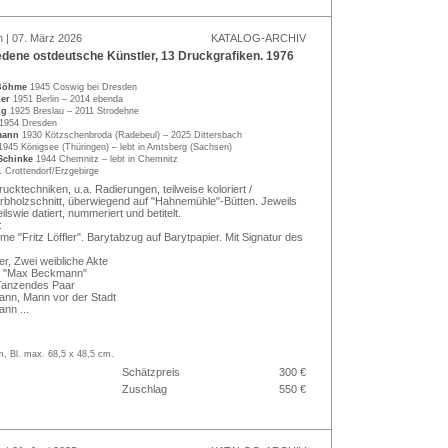
n | 07. März 2026
KATALOG-ARCHIV
dene ostdeutsche Künstler, 13 Druckgrafiken. 1976
 Böhme
1945 Coswig bei Dresden
zer
1951 Berlin – 2014 ebenda
ig
1925 Breslau – 2011 Strodehne
1954 Dresden
mann
1930 Kötzschenbroda (Radebeul) – 2025 Dittersbach
1945 Königsee (Thüringen) – lebt in Amtsberg (Sachsen)
Schinke
1944 Chemnitz – lebt in Chemnitz
 Crottendorf/Erzgebirge
cktechniken, u.a. Radierungen, teilweise koloriert /
Farbholzschnitt, überwiegend auf "Hahnemühle"-Bütten. Jeweils
teilswie datiert, nummeriert und betitelt.
:
e "Fritz Löffler". Barytabzug auf Barytpapier. Mit Signatur des
, Zwei weibliche Akte
g "Max Beckmann"
 Tanzendes Paar
n, Mann vor der Stadt
ann
...
m, Bl. max. 68,5 x 48,5 cm.
Schätzpreis
300 €
Zuschlag
550 €