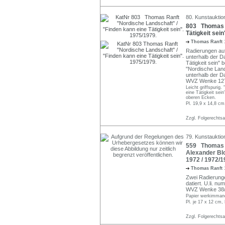
80. Kunstauktio
803 Thomas R
Tätigkeit sein
Thomas Ranft
Radierungen auf 
unterhalb der Da
Tätigkeit sein"
"Nordische Land
unterhalb der Da
WVZ Wenke 127/
Leicht griffspurig
eine Tätigkeit sei
oberen Ecken.
Pl. 19,9 x 14,8 cm
Zzgl. Folgerechts
79. Kunstauktion
559 Thomas R
Alexander Bl
1972 / 1972/1
Thomas Ranft
Zwei Radierungen
datiert. U.li. nu
WVZ Wenke 38/I;
Papier werkimmane
Pl. je 17 x 12 cm,
Zzgl. Folgerechts