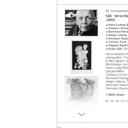
84. Kunstauktio
546 Verschie
-2002.
Hans-Ludwig
Clemens Grös
Bernhard Heis
Helge Leiberg
Hermann Nau
Thomas Ranft
Dagmar Ranft-
Klaus Süß
1951
Verschiedene Dru
Lithografien / 
in Blei signiert, 
Mit Arbeiten von
Hans-Ludig Böhm
Dargestellten
Clemens Gröszer
Bernhard Heisi
Helge Leiberg,
Hermann Nauman
Hermann Naum
> Mehr lesen
Bl. min. 36 x 27 c