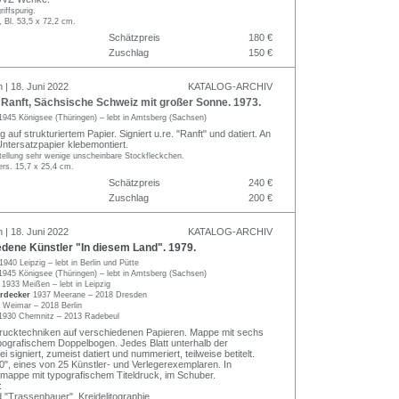
riffspurig.
, Bl. 53,5 x 72,2 cm.
Schätzpreis
180 €
Zuschlag
150 €
 | 18. Juni 2022
KATALOG-ARCHIV
anft, Sächsische Schweiz mit großer Sonne. 1973.
1945 Königsee (Thüringen) – lebt in Amtsberg (Sachsen)
g auf strukturiertem Papier. Signiert u.re. "Ranft" und datiert. An
ntersatzpapier klebemontiert.
tellung sehr wenige unscheinbare Stockfleckchen.
ers. 15,7 x 25,4 cm.
Schätzpreis
240 €
Zuschlag
200 €
 | 18. Juni 2022
KATALOG-ARCHIV
dene Künstler "In diesem Land". 1979.
1940 Leipzig – lebt in Berlin und Pütte
1945 Königsee (Thüringen) – lebt in Amtsberg (Sachsen)
r
1933 Meißen – lebt in Leipzig
erdecker
1937 Meerane – 2018 Dresden
 Weimar – 2018 Berlin
1930 Chemnitz – 2013 Radebeul
rucktechniken auf verschiedenen Papieren. Mappe mit sechs
ypografischem Doppelbogen. Jedes Blatt unterhalb der
ei signiert, zumeist datiert und nummeriert, teilweise betitelt.
50", eines von 25 Künstler- und Verlegerexemplaren. In
ermappe mit typografischem Titeldruck, im Schuber.
:
d "Trassenbauer", Kreidelitographie.