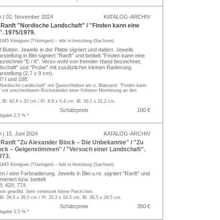
n | 02. November 2024
KATALOG-ARCHIV
anft "Nordische Landschaft" / "Finden kann eine
". 1975/1979.
1945 Königsee (Thüringen) – lebt in Amtsberg (Sachsen)
Bütten. Jeweils in der Platte signiert und datiert. Jeweils
rstellung in Blei signiert "Ranft" und betitelt."Finden kann eine
 bezeichnet "E / A". Verso wohl von fremder Hand bezeichnet.
schaft" und "Probe" mit zusätzlicher kleinen Radierung
rstellung (2,7 x 9 cm).
 I und 188.
. "Nordische Landschaft" mit Quetschfalten am o. Blattrand. "Finden kann
n" mit unscheinbaren Rückständen einer früheren Montierung an den
, Bl. 42,8 x 33 cm / Pl. 8,8 x 6,4 cm, Bl. 30,1 x 22,2 cm.
Schätzpreis
100 €
abgabe 2.5 % *
 | 15. Juni 2024
KATALOG-ARCHIV
anft "Zu Alexander Block – Die Unbekannte" / "Zu
ock – Geigenstimmen" / "Versuch einer Landschaft".
973.
1945 Königsee (Thüringen) – lebt in Amtsberg (Sachsen)
 / eine Farbradierung. Jeweils in Blei u.re. signiert "Ranft" und
mmeriert bzw. betitelt.
 42/I; 77/I.
nt gewölbt. Sehr vereinzelt kleine Fleckchen.
 Bl. 39,5 x 28,5 cm / Pl. 25,2 x 19,5 cm, Bl. 38,5 x 29,5 cm.
Schätzpreis
350 €
abgabe 2.5 % *