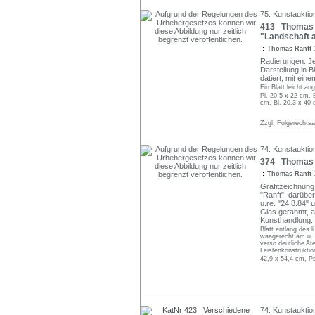
75. Kunstauktio
413 Thomas R
"Landschaft a
Thomas Ranft
Radierungen. Jew
Darstellung in Bl
datiert, mit ei
Ein Blatt leicht a
Pl. 20,5 x 22 cm, 
cm, Bl. 20,3 x 40 
Zzgl. Folgerechts
74. Kunstauktio
374 Thomas R
Thomas Ranft
Grafitzeichnung 
"Ranft", darüber
u.re. "24.8.84" 
Glas gerahmt, 
Kunsthandlung.
Blatt entlang des l
waagerecht am u. 
verso deutliche At
Leistenkonstruktio
42,9 x 54,4 cm, P
74. Kunstauktio