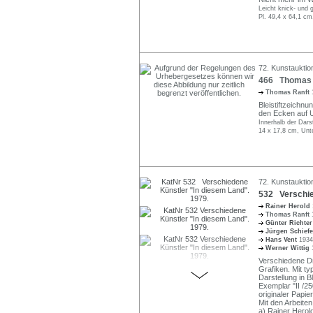
Leicht knick- und g
Pl. 49,4 x 64,1 cm
72. Kunstauktion
466 Thomas R
Thomas Ranft
Bleistiftzeichnun
den Ecken auf U
Innerhalb der Dars
14 x 17,8 cm, Unt
72. Kunstauktion
532 Verschie
Rainer Herold
Thomas Ranft
Günter Richte
Jürgen Schief
Hans Vent
1934
Werner Wittig
Verschiedene D
Grafiken. Mit t
Darstellung in Bl
Exemplar "II /2
originaler Papi
Mit den Arbeiten
a) Rainer Herol