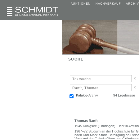
AUKTIONEN
NACHVERKAUF
ARCHIV
SUCHE
x
x
Katalog-Archiv
94 Ergebnisse
Thomas Ranft
1945 Königsee (Thüringen) – lebt in Amts
1967–72 Studium an der Hochschule für Gr
nach Karl-Marx-Stadt. Beteiligung an Pleina
Vorstand der Galerie Oben und Gründungs