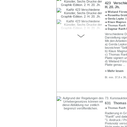
423 Verschied
H. 20. Jh.
Wieland Först
Roswitha Grüt
Gerda Lepke
1
Klaus Magnus
Thomas Ranft
Dagmar Ranft-
Verschiedene Dr
Darstellung signi
Mit den Arbeiten
a) Gerda Lepke 
bezeichnet "Sel
b) Klaus Magnus
c) Thomas Ranft
Platte signiert u
d) Wieland Förs
Platte genau
...
> Mehr lesen
Bl. min. 37,8 x 3
73. Kunstauktio
631 Thomas R
Thomas Ranft
Radierung in Grü
"Ranft" und dati
"1. Andruck / Pr
Preisnotiz verso
Nicht mehr im