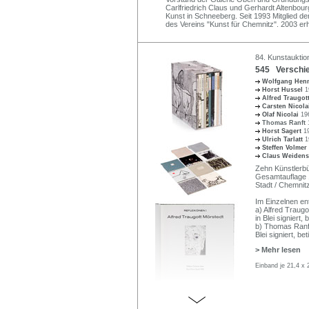
Carlfriedrich Claus und Gerhardt Altenbou
Kunst in Schneeberg. Seit 1993 Mitglied d
des Vereins "Kunst für Chemnitz". 2003 er
84. Kunstauktio
545 Verschie
Wolfgang Hen
Horst Hussel
1
Alfred Traugot
Carsten Nicol
Olaf Nicolai
196
Thomas Ranft
Horst Sagert
1
Ulrich Tarlatt
1
Steffen Volmer
Claus Weidens
Zehn Künstlerbü
Gesamtauflage 1
Stadt / Chemnitz
Im Einzelnen ent
a) Alfred Traugo
in Blei signiert,
b) Thomas Ranft
Blei signiert, be
> Mehr lesen
Einband je 21,4 x