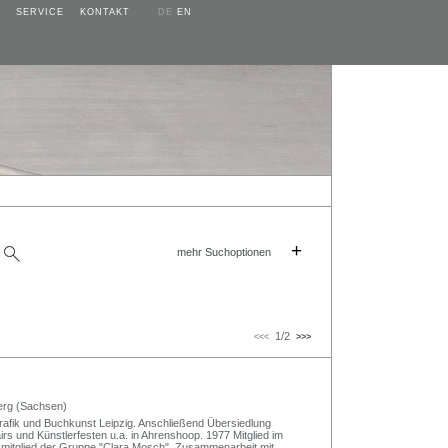
SERVICE
KONTAKT
DE
EN
+
mehr Suchoptionen
1/2
<<<
>>>
berg (Sachsen)
afik und Buchkunst Leipzig. Anschließend Übersiedlung
irs und Künstlerfesten u.a. in Ahrenshoop. 1977 Mitglied im
mitglied der Gruppe "Clara Mosch". Zusammenarbeit mit