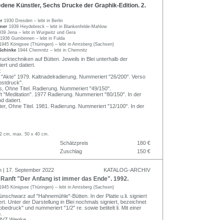
ene Künstler, Sechs Drucke der Graphik-Edition. 2.
er
1930 Dresden – lebt in Berlin
tner
1939 Heydebreck – lebt in Blankenfelde-Mahlow
939 Jena – lebt in Wurgwitz und Gera
1936 Gumbinnen – lebt in Fulda
1945 Königsee (Thüringen) – lebt in Amtsberg (Sachsen)
Schinke
1944 Chemnitz – lebt in Chemnitz
ucktechniken auf Bütten. Jeweils in Blei unterhalb der
ert und datiert.
:
"Akte" 1979. Kaltnadelradierung. Nummeriert "26/200". Verso
bstdruck".
, Ohne Titel. Radierung. Nummeriert "49/150".
 "Meditation". 1977 Radierung. Nummeriert "80/150". In der
nd datiert.
ter, Ohne Titel. 1981. Radierung. Nummeriert "12/100". In der
6,2 cm, max. 50 x 40 cm.
Schätzpreis
180 €
Zuschlag
150 €
n | 17. September 2022
KATALOG-ARCHIV
anft "Der Anfang ist immer das Ende". 1992.
1945 Königsee (Thüringen) – lebt in Amtsberg (Sachsen)
nschwarz auf "Hahnemühle"-Bütten. In der Platte u.li. signiert
ert. Unter der Darstellung in Blei nochmals signiert, bezeichnet
obedruck" und nummeriert "1/2" re. sowie betitelt li. Mit einer
.
 WVZ Wenke.