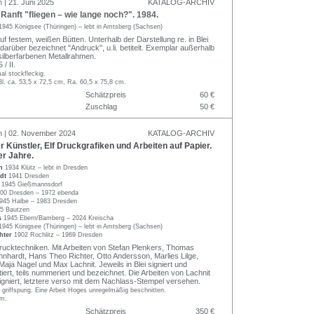
 | 21. Juni 2025
KATALOG-ARCHIV
nft "fliegen – wie lange noch?". 1984.
1945 Königsee (Thüringen) – lebt in Amtsberg (Sachsen)
f festem, weißen Bütten. Unterhalb der Darstellung re. in Blei
, darüber bezeichnet "Andruck", u.li. betitelt. Exemplar außerhalb
 silberfarbenen Metallrahmen.
/ II.
al stockfleckig.
Bl. ca. 53,5 x 72,5 cm, Ra. 60,5 x 75,8 cm.
Schätzpreis
60 €
Zuschlag
50 €
n | 02. November 2024
KATALOG-ARCHIV
Künstler, Elf Druckgrafiken und Arbeiten auf Papier.
r Jahre.
on
1934 Klütz – lebt in Dresden
rdt
1941 Dresden
e
1945 Gießmannsdorf
00 Dresden – 1972 ebenda
945 Halbe – 1983 Dresden
5 Bautzen
rs
1945 Ebern/Bamberg – 2024 Kreischa
1945 Königsee (Thüringen) – lebt in Amtsberg (Sachsen)
hter
1902 Rochlitz – 1969 Dresden
ucktechniken. Mit Arbeiten von Stefan Plenkers, Thomas
nnhardt, Hans Theo Richter, Otto Andersson, Marlies Lilge,
aja Nagel und Max Lachnit. Jeweils in Blei signiert und
ert, teils nummeriert und bezeichnet. Die Arbeiten von Lachnit
igniert, letztere verso mit dem Nachlass-Stempel versehen.
d griffspurig. Eine Arbeit Hoges unregelmäßig beschnitten.
cm.
Schätzpreis
350 €