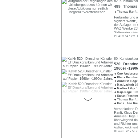
82. Kunstauktion
489 Thomas Ra
Thomas Ranft
Farbradierung au
signiert "Ranft"
der Auflage. Im
WVZ Wenke 235 
Stellenweise minim
Pl. 49 x 64,5 cm, 
80. Kunstauktio
520 Dresdner 
1960er -1990e
Otto Anderss
Klaus Dennha
Annelise Hog
Max Lachnit
19
Marlies Lilge
1
Maja Nagel
196
Stefan Plenke
Thomas Ranft
Hans Theo Ric
Verschiedene Dr
Ranft, Klaus De
Annelise Hoge, M
überwiegend dati
und Richter uns
Atelier-, knick- un
Bl. max. 72 x 50 