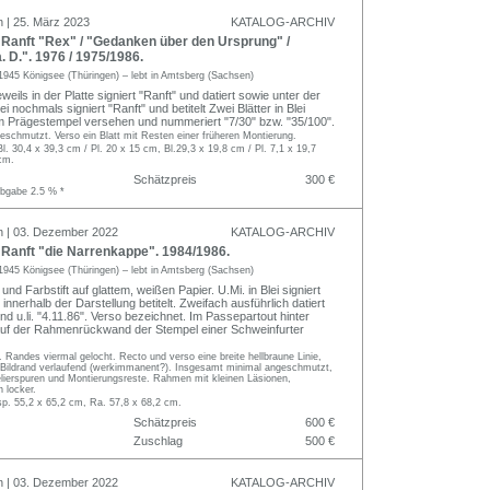
n | 25. März 2023
KATALOG-ARCHIV
anft "Rex" / "Gedanken über den Ursprung" /
. D.". 1976 / 1975/1986.
1945 Königsee (Thüringen) – lebt in Amtsberg (Sachsen)
eils in der Platte signiert "Ranft" und datiert sowie unter der
ei nochmals signiert "Ranft" und betitelt Zwei Blätter in Blei
nem Prägestempel versehen und nummeriert "7/30" bzw. "35/100".
ngeschmutzt. Verso ein Blatt mit Resten einer früheren Montierung.
Bl. 30,4 x 39,3 cm / Pl. 20 x 15 cm, Bl.29,3 x 19,8 cm / Pl. 7,1 x 19,7
cm.
Schätzpreis
300 €
abgabe 2.5 % *
n | 03. Dezember 2022
KATALOG-ARCHIV
anft "die Narrenkappe". 1984/1986.
1945 Königsee (Thüringen) – lebt in Amtsberg (Sachsen)
und Farbstift auf glattem, weißen Papier. U.Mi. in Blei signiert
 innerhalb der Darstellung betitelt. Zweifach ausführlich datiert
und u.li. "4.11.86". Verso bezeichnet. Im Passepartout hinter
auf der Rahmenrückwand der Stempel einer Schweinfurter
i. Randes viermal gelocht. Recto und verso eine breite hellbraune Linie,
Bildrand verlaufend (werkimmanent?). Insgesamt minimal angeschmutzt,
elierspuren und Montierungsreste. Rahmen mit kleinen Läsionen,
n locker.
sp. 55,2 x 65,2 cm, Ra. 57,8 x 68,2 cm.
Schätzpreis
600 €
Zuschlag
500 €
n | 03. Dezember 2022
KATALOG-ARCHIV