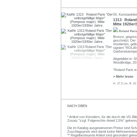
55. Kunstauktio
1313 Roland P
Mitte 1920er/
Roland Pari
Bronze, gegosse
geschnitzt. Der 
montierten, gel
signiert "ROLAN
Gießereistempel
Abgebildet in: S
Woodbridge, 201
"Roland Paris is
> Mehr lesen
H. 27,5 cm, B. 10
NACH OBEN
* Artikel von Künstlern, für die durch die VG 
Zusatz "zzgl. Folgerechts-Anteil 2,5%" gekenn
Die im Katalog ausgewiesenen Preise sind Schätz
Zuschlagspreis wird damit keine Mehrwertsteu
** Regelbesteuerte Artikel sind gesondert geken