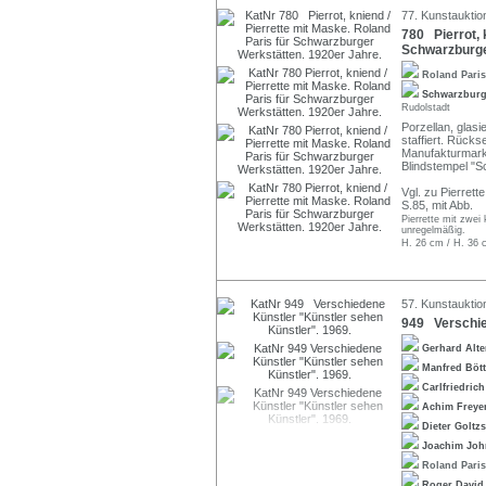
77. Kunstauktio
780 Pierrot, 
Schwarzburge
Roland Pari
Schwarzburge
Rudolstadt
Porzellan, glas
staffiert. Rücks
Manufakturmarke
Blindstempel "S
Vgl. zu Pierrett
S.85, mit Abb.
Pierrette mit zwei
unregelmäßig.
H. 26 cm / H. 36 
57. Kunstauktio
949 Verschie
Gerhard Alt
Manfred Böt
Carlfriedric
Achim Freye
Dieter Goltz
Joachim Jo
Roland Pari
Roger David