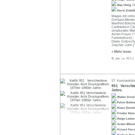
Max Uhlig
19
Horst Zickel
Mappe mit zehn 
Gerhard Altenbou
Manfred Böttche
Carlfriedrich Cl
skripturales Blat
Achim Freyer ("
Farbeindruck),
Dieter Goltzsche
Joachim John ("
> Mehr lesen
Bl. jew. ca. 50,5 
57. Kunstauktio
951 Verschie
Jahre.
Walter Arno
Felixs Büttn
Klaus Dennh
Frieder Hei
Helge Leibe
Armin Mün
Roland Pari