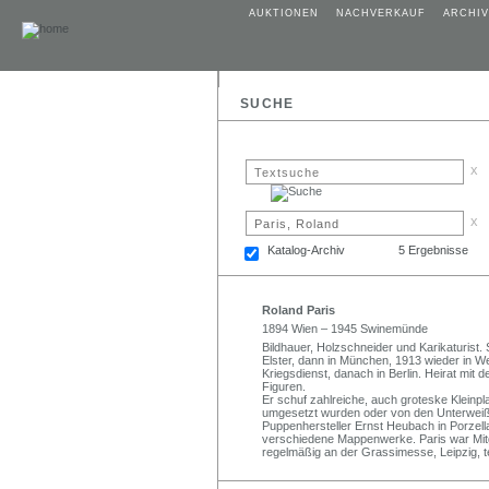
AUKTIONEN
NACHVERKAUF
ARCHIV
SUCHE
x
x
Katalog-Archiv
5 Ergebnisse
Roland Paris
1894 Wien – 1945 Swinemünde
Bildhauer, Holzschneider und Karikaturist.
Elster, dann in München, 1913 wieder in W
Kriegsdienst, danach in Berlin. Heirat mit d
Figuren.
Er schuf zahlreiche, auch groteske Kleinpla
umgesetzt wurden oder von den Unterweiß
Puppenhersteller Ernst Heubach in Porzell
verschiedene Mappenwerke. Paris war Mitg
regelmäßig an der Grassimesse, Leipzig, te