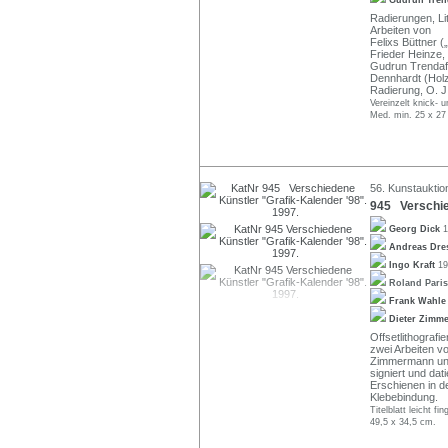
Gudrun Tren
Radierungen, Lit
Arbeiten von
Felixs Büttner (
Frieder Heinze,
Gudrun Trendafil
Dennhardt (Holzs
Radierung, O. J.
Vereinzelt knick- 
Med. min. 25 x 27
56. Kunstauktion
945 Verschied
Georg Dick
1
Andreas Dr
Ingo Kraft
19
Roland Pari
Frank Wahl
Dieter Zim
Offsetlithografi
zwei Arbeiten v
Zimmermann und 
signiert und dat
Erschienen in d
Klebebindung.
Titelblatt leicht fi
49,5 x 34,5 cm.