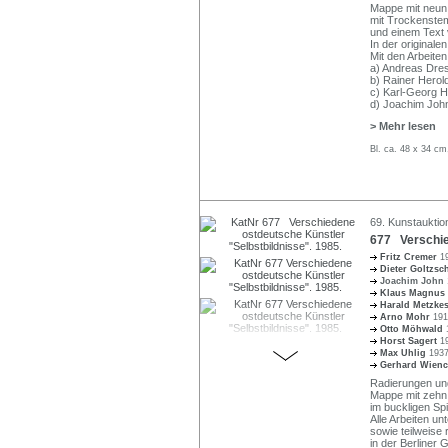
Mappe mit neun 
mit Trockenstemp
und einem Text 
In der original
Mit den Arbeiten
a) Andreas Dres
b) Rainer Herol
c) Karl-Georg H
d) Joachim Joh
> Mehr lesen
Bl. ca. 48 x 34 c
69. Kunstauktio
677 Verschie
Fritz Cremer
1
Dieter Goltzs
Joachim John
Klaus Magnus
Harald Metzke
Arno Mohr
191
Otto Möhwald
Horst Sagert
1
Max Uhlig
1937
Gerhard Wien
Radierungen und
Mappe mit zehn A
im buckligen Sp
Alle Arbeiten unt
sowie teilweise
in der Berliner