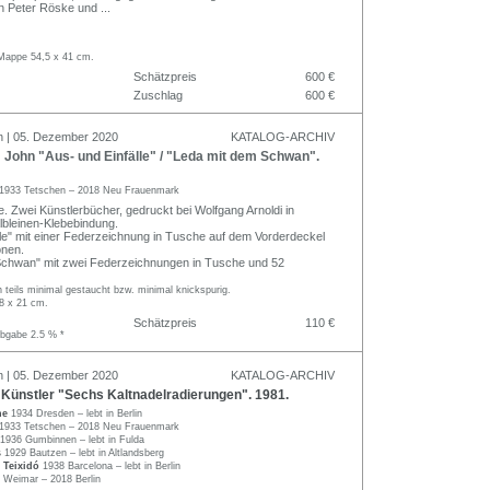
on Peter Röske und
...
 Mappe 54,5 x 41 cm.
Schätzpreis
600 €
Zuschlag
600 €
n | 05. Dezember 2020
KATALOG-ARCHIV
John "Aus- und Einfälle" / "Leda mit dem Schwan".
1933 Tetschen – 2018 Neu Frauenmark
e. Zwei Künstlerbücher, gedruckt bei Wolfgang Arnoldi in
bleinen-Klebebindung.
lle" mit einer Federzeichnung in Tusche auf dem Vorderdeckel
onen.
Schwan" mit zwei Federzeichnungen in Tusche und 52
teils minimal gestaucht bzw. minimal knickspurig.
,8 x 21 cm.
Schätzpreis
110 €
abgabe 2.5 % *
n | 05. Dezember 2020
KATALOG-ARCHIV
Künstler "Sechs Kaltnadelradierungen". 1981.
che
1934 Dresden – lebt in Berlin
1933 Tetschen – 2018 Neu Frauenmark
1936 Gumbinnen – lebt in Fulda
s
1929 Bautzen – lebt in Altlandsberg
 Teixidó
1938 Barcelona – lebt in Berlin
 Weimar – 2018 Berlin