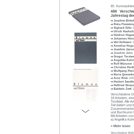
85. Kunstauktion
488 Verschied
Jahrestag de
Joachim Böttc
Petra Flemmi
Sighard Gille
1
Ulrich Hachul
Heidrun Hege
Johannes Hei
Veit Hofmann
1
Annelise Hog
Joachim Jans
Joachim John
Gregor Torste
Angelika Kuhr
Rolf Münzner
Christine Per
Wolfgang Petr
Nuria Quevedo
Arno Rink
1940
Herbert Sand
Helfried Strau
Baldwin Zettl
1
Verschiedene Dr
18 Arbeiten, ei
Textblatt. Alle 
Teil datiert und
Zusammenarbeit 
und Buchkunst Le
Mit Arbeiten von
a) Angelika Kuhr
> Mehr lesen
Verschiedene Maße