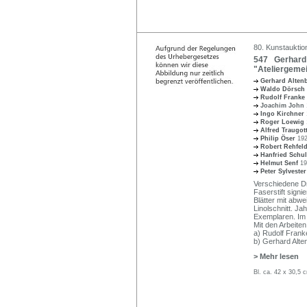
80. Kunstauktio
547 Gerhard 
"Ateliergemei
Gerhard Alte
Waldo Dörsch
Rudolf Franke
Joachim John
Ingo Kirchner
Roger Loewig
Alfred Traugot
Philip Öser
192
Robert Rehfel
Hanfried Schu
Helmut Senf
19
Peter Sylveste
Verschiedene Dr
Faserstift signi
Blätter mit abw
Linolschnitt. Ja
Exemplaren. Im 
Mit den Arbeiten
a) Rudolf Franke
b) Gerhard Alten
> Mehr lesen
Bl. ca. 42 x 30,5