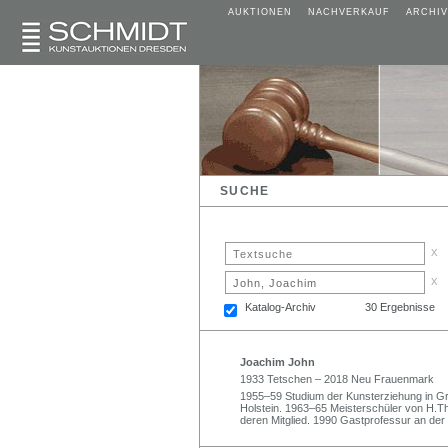
AUKTIONEN
NACHVERKAUF
ARCHIV
SUCHE
x
x
Katalog-Archiv
30 Ergebnisse
Joachim John
1933 Tetschen – 2018 Neu Frauenmark
1955–59 Studium der Kunsterziehung in Gr
Holstein. 1963–65 Meisterschüler von H.Th
deren Mitglied. 1990 Gastprofessur an der 