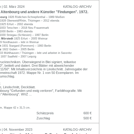
n | 02. März 2024
KATALOG-ARCHIV
Altenbourg und andere Künstler "Findungen". 1972.
nbourg
1926 Rödichen-Schnepfenthal – 1989 Meißen
1928 Oberweid/Rhön, Thüringen – 2012 ebenda
1925 Erfurt – 2002 ebenda
1933 Tetschen – 2018 Neu Frauenmark
1930 Berlin – 1983 ebenda
1930 Striegau (Schlesien) – 1997 Berlin
t Mörstedt
1925 Erfurt – 2005 Weimar
9 Nordhausen – lebt in Weimar
dt
1931 Stargard (Pommern) – 1993 Berlin
lz
1922 Guben – 2005 Berlin
33 Mühlhausen / Thüringen – lebt und arbeitet in Sassnitz
r
1937 Saalfeld – 2007 Leipzig
ucktechniken. Überwiegend in Blei signiert, teilweise
", betitelt und datiert. Drei Blätter mit abweichender
1/50". Mit Inhaltsverzeichnis in Linolschnitt. Jahresgabe der
rgemeinschaft 1972. Mappe Nr. 1 von 50 Exemplaren. Im
elumschlag.
:
, Linolschnitt, Deckblatt.
bourg "Gefunden und ewig verloren", Farblithografie. Mit
 "Altenbourg". WVZ
...
 cm, Mappe 42 x 31,5 cm.
Schätzpreis
600 €
Zuschlag
500 €
n | 04. November 2023
KATALOG-ARCHIV