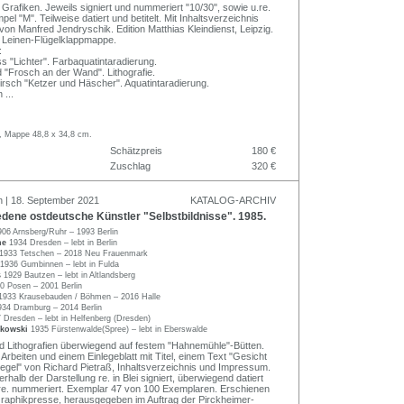
Grafiken. Jeweils signiert und nummeriert "10/30", sowie u.re.
el "M". Teilweise datiert und betitelt. Mit Inhaltsverzeichnis
von Manfred Jendryschik. Edition Matthias Kleindienst, Leipzig.
en Leinen-Flügelklappmappe.
:
s "Lichter". Farbaquatintaradierung.
d "Frosch an der Wand". Lithografie.
irsch "Ketzer und Häscher". Aquatintaradierung.
n
...
m, Mappe 48,8 x 34,8 cm.
Schätzpreis
180 €
Zuschlag
320 €
n | 18. September 2021
KATALOG-ARCHIV
dene ostdeutsche Künstler "Selbstbildnisse". 1985.
906 Arnsberg/Ruhr – 1993 Berlin
che
1934 Dresden – lebt in Berlin
1933 Tetschen – 2018 Neu Frauenmark
1936 Gumbinnen – lebt in Fulda
s
1929 Bautzen – lebt in Altlandsberg
0 Posen – 2001 Berlin
1933 Krausebauden / Böhmen – 2016 Halle
934 Dramburg – 2014 Berlin
 Dresden – lebt in Helfenberg (Dresden)
ckowski
1935 Fürstenwalde(Spree) – lebt in Eberswalde
 Lithografien überwiegend auf festem "Hahnemühle"-Bütten.
rbeiten und einem Einlegeblatt mit Titel, einem Text "Gesicht
iegel" von Richard Pietraß, Inhaltsverzeichnis und Impressum.
erhalb der Darstellung re. in Blei signiert, überwiegend datiert
 re. nummeriert. Exemplar 47 von 100 Exemplaren. Erschienen
 Graphikpresse, herausgegeben im Auftrag der Pirckheimer-