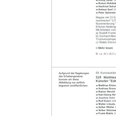
Philip Oeser
1
Robert Rehfel
Hanfried Schu
Helmut Senf
19
Peter Sylveste
Mappe mit 13 Gra
nummeriert "17/4
Nummerierung "2
Erfurter Atelier
Mit Arbeiten von
a) Rudolf Franke
b) Gerhard Alten
Trockenstempel
c) Waldo Dörsc
> Mehr lesen
Bl. ca. 42 x 30,5
69. Kunstauktio
529 Matthias 
Künstler "Edi
Matthias Klein
Andreas Dres
Rainer Herold
Karl-Georg Hi
Joachim John
Rolf Kuhrt
193
Walter Libuda
Volker Pfüller
Volker Stelzm
Frank Wahle
1