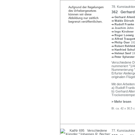
78. Kunstauktio
362 Gerhard 
Gerhard Alte
Waldo Dörsch
Rudolf Franke
Joachim John
Ingo Kirchner
Roger Loewig
Alfred Traugot
Philip Öser
192
Robert Rehfel
Hanfried Schu
Helmut Senf
19
Peter Sylveste
Verschiedene Dr
nummeriert "1/40
Nummerierung "1
Erfurter Atelie
originalen Flüg
Mit den Arbeiten
a) Rudolf Franke
b) Gerhard Alten
Trockenstempel
> Mehr lesen
Bl. ca. 42 x 30,5
77. Kunstauktio