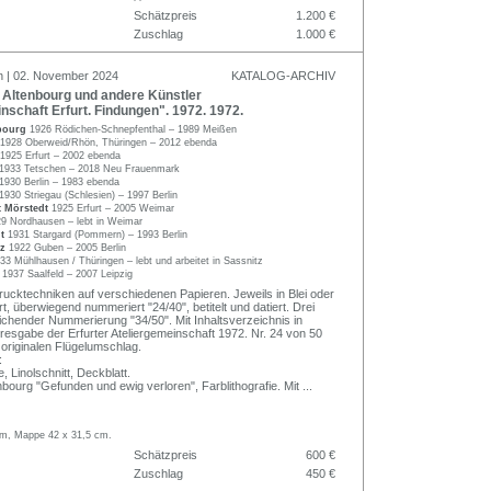
Schätzpreis
1.200 €
Zuschlag
1.000 €
n | 02. November 2024
KATALOG-ARCHIV
Altenbourg und andere Künstler
nschaft Erfurt. Findungen". 1972. 1972.
nbourg
1926 Rödichen-Schnepfenthal – 1989 Meißen
1928 Oberweid/Rhön, Thüringen – 2012 ebenda
1925 Erfurt – 2002 ebenda
1933 Tetschen – 2018 Neu Frauenmark
1930 Berlin – 1983 ebenda
1930 Striegau (Schlesien) – 1997 Berlin
t Mörstedt
1925 Erfurt – 2005 Weimar
9 Nordhausen – lebt in Weimar
dt
1931 Stargard (Pommern) – 1993 Berlin
lz
1922 Guben – 2005 Berlin
33 Mühlhausen / Thüringen – lebt und arbeitet in Sassnitz
r
1937 Saalfeld – 2007 Leipzig
ucktechniken auf verschiedenen Papieren. Jeweils in Blei oder
ert, überwiegend nummeriert "24/40", betitelt und datiert. Drei
eichender Nummerierung "34/50". Mit Inhaltsverzeichnis in
hresgabe der Erfurter Ateliergemeinschaft 1972. Nr. 24 von 50
originalen Flügelumschlag.
:
, Linolschnitt, Deckblatt.
bourg "Gefunden und ewig verloren", Farblithografie. Mit
...
 cm, Mappe 42 x 31,5 cm.
Schätzpreis
600 €
Zuschlag
450 €