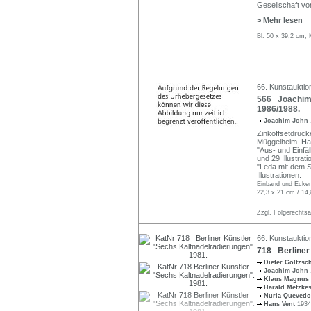
Gesellschaft v
> Mehr lesen
Bl. 50 x 39,2 cm,
66. Kunstauktio
566 Joachim 
1986/1988.
Joachim John
Zinkoffsetdruck
Müggelheim. Hal
"Aus- und Einfä
und 29 Illustrati
"Leda mit dem 
Illustrationen.
Einband und Ecken 
22,3 x 21 cm / 14
Zzgl. Folgerechts
66. Kunstauktio
718 Berliner 
Dieter Goltzs
Joachim John
Klaus Magnus
Harald Metzke
Nuria Quevedo
Hans Vent
1934