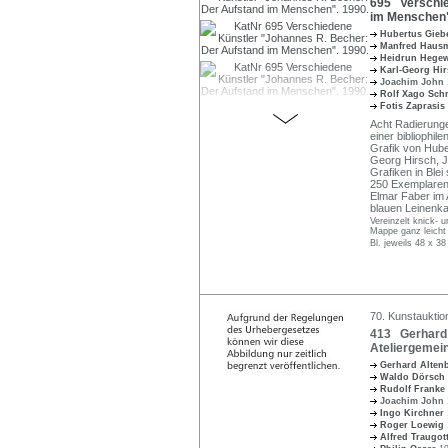
695 Verschie
im Menschen"
Hubertus Gie
Manfred Hau
Heidrun Hege
Karl-Georg Hi
Joachim John
Rolf Xago Sch
Fotis Zaprasis
Acht Radierunge
einer bibliophi
Grafik von Hub
Georg Hirsch, J
Grafiken in Blei
250 Exemplaren.
Elmar Faber im A
blauen Leinenka
Vereinzelt knick- u
Mappe ganz leicht
Bl. jeweils 48 x 3
70. Kunstauktio
413 Gerhard 
Ateliergemein
Gerhard Alte
Waldo Dörsch
Rudolf Franke
Joachim John
Ingo Kirchner
Roger Loewig
Alfred Traugot