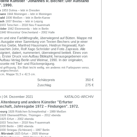
dene Künstler "Johannes R. Becher: Der Aufstand
. 1990.
be
1953 Dohna – lebt in Dresden
smann
1944 Meiningen – lebt in Meiningen
wald
1936 Meißen – lebt in Berlin-Karow
rsch
1937 Breslau – lebt in Leipzig
1933 Tetschen – 2018 Neu Frauenmark
röder
1942 Elsterwerda – lebt in Berlin
1940 Wrissiska/ Griechenland – 2002 Halle
n und eine Farblithografie, überwiegend auf Bütten. Mappe mit
len Ausgabe einer Sammlung von Texten Bechers und je einer
ertus Giebe, Manfred Hausmann, Heidrun Hegewald, Karl-
oachim John, Rolf Xago Schröder und Fotis Zaprasis. Alle
 signiert, datiert, nummeriert, überwiegend betitelt. Eines von
 Erster Druck von Aufbau Bibliophil, herausgegebenen von
ufbau-Verlag Berlin und Weimar, 1990. In der originalen,
ssette mit Titel- und Rückenprägung.
nd griffspurig. Ein Blatt leicht wellig, ein anderes mit Farbspuren verso.
 angeschmutzt.
8 cm, Mappe 51,5 x 42,5 cm.
Schätzpreis
350 €
Zuschlag
275 €
n | 04. Dezember 2021
KATALOG-ARCHIV
Altenbourg und andere Künstler "Erfurter
schaft, Jahresgabe 1972 – Findungen". 1972.
nbourg
1926 Rödichen-Schnepfenthal – 1989 Meißen
1928 Oberweid/Rhön, Thüringen – 2012 ebenda
1925 Erfurt – 2002 ebenda
1933 Tetschen – 2018 Neu Frauenmark
1930 Berlin – 1983 ebenda
1930 Striegau (Schlesien) – 1997 Berlin
t Mörstedt
1925 Erfurt – 2005 Weimar