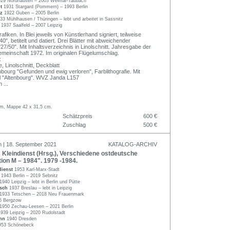
929 Nordhausen – 2003 Weimar-Taubach
dt
1931 Stargard (Pommern) – 1993 Berlin
lz
1922 Guben – 2005 Berlin
33 Mühlhausen / Thüringen – lebt und arbeitet in Sassnitz
r
1937 Saalfeld – 2007 Leipzig
fiken. In Blei jeweils von Künstlerhand signiert, teilweise
0", betitelt und datiert. Drei Blätter mit abweichender
7/50". Mit Inhaltsverzeichnis in Linolschnitt. Jahresgabe der
gemeinschaft 1972. Im originalen Flügelumschlag.
:
, Linolschnitt, Deckblatt
bourg "Gefunden und ewig verloren", Farblithografie. Mit
 "Altenbourg". WVZ Janda L157
h
...
 cm, Mappe 42 x 31,5 cm.
Schätzpreis
600 €
Zuschlag
500 €
n | 18. September 2021
KATALOG-ARCHIV
Kleindienst (Hrsg.), Verschiedene ostdeutsche
tion M – 1984". 1979 -1984.
dienst
1953 Karl-Marx-Stadt
s
1943 Berlin – 2019 Sebnitz
1940 Leipzig – lebt in Berlin und Pütte
rsch
1937 Breslau – lebt in Leipzig
1933 Tetschen – 2018 Neu Frauenmark
6 Bergzow
1950 Zechau-Leesen – 2021 Berlin
1939 Leipzig – 2020 Rudolstadt
ann
1940 Dresden
953 Schönebeck