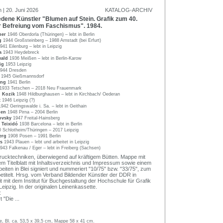
 | 20. Juni 2026
KATALOG-ARCHIV
ene Künstler "Blumen auf Stein. Grafik zum 40.
r Befreiung vom Faschismus". 1984.
her
1946 Oberdorla (Thüringen) – lebt in Berlin
ng
1944 Großsteinberg – 1988 Arnstadt (bei Erfurt)
941 Eilenburg – lebt in Leipzig
la
1943 Heydebreck
wald
1936 Meißen – lebt in Berlin-Karow
sig
1953 Leipzig
944 Dresden
e
1945 Gießmannsdorf
ong
1941 Berlin
1933 Tetschen – 2018 Neu Frauenmark
n Kozik
1948 Hildburghausen – lebt in Kirchbach/ Oederan
t
1946 Leipzig (?)
1942 Geringswalde i. Sa. – lebt in Geithain
then
1948 Pirna – 2004 Berlin
ovsky
1947 Freital-Hainsberg
 Teixidó
1938 Barcelona – lebt in Berlin
 Schlotheim/Thüringen – 2017 Leipzig
berg
1908 Posen – 1991 Berlin
ss
1943 Plauen – lebt und arbeitet in Leipzig
943 Falkenau / Eger – lebt in Freiberg (Sachsen)
ucktechniken, überwiegend auf kräftigem Bütten. Mappe mit
nem Titelblatt mit Inhaltsverzeichnis und Impressum sowie einem
Arbeiten in Blei signiert und nummeriert "10/75" bzw. "33/75", zum
 betitelt. Hrsg. vom Verband Bildender Künstler der DDR in
mit dem Institut für Buchgestaltung der Hochschule für Grafik
ipzig. In der originalen Leinenkassette.
:
t "Die
...
, Bl. ca. 53,5 x 39,5 cm, Mappe 58 x 41 cm.