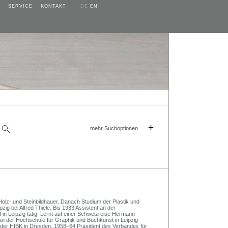
SERVICE
KONTAKT
DE
EN
+
mehr Suchoptionen
olz- und Steinbildhauer. Danach Studium der Plastik und
ig bei Alfred Thiele. Bis 1933 Assistent an der
in Leipzig tätig. Lernt auf einer Schweizreise Hermann
an der Hochschule für Graphik und Buchkunst in Leipzig
an der HfBK in Dresden. 1958–64 Präsident des Verbandes für