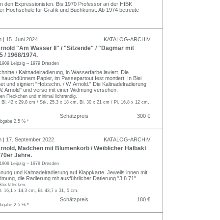
on den Expressionisten. Bis 1970 Professor an der HfBK
r Hochschule für Grafik und Buchkunst. Ab 1974 betreute
 | 15. Juni 2024
KATALOG-ARCHIV
nold "Am Wasser II" / "Sitzende" / "Dagmar mit
 / 1968/1974.
1909 Leipzig – 1979 Dresden
nitte / Kaltnadelradierung, in Wasserfarbe laviert. Die
f hauchdünnem Papier, im Passepartout fest montiert. In Blei
et und signiert "Holzschn. / W. Arnold." Die Kaltnadelradierung
 "W. Arnold" und verso mit einer Widmung versehen.
inen Fleckchen und minimal lichtrandig.
 Bl. 42 x 29,8 cm / Stk. 25,3 x 18 cm, Bl. 30 x 21 cm / Pl. 16,8 x 12 cm,
Schätzpreis
300 €
abgabe 2.5 % *
n | 17. September 2022
KATALOG-ARCHIV
rnold, Mädchen mit Blumenkorb / Weiblicher Halbakt
70er Jahre.
1909 Leipzig – 1979 Dresden
nung und Kaltnadelradierung auf Klappkarte. Jeweils innen mit
dmung, die Radierung mit ausführlicher Datierung "3.8.71".
Stockflecken.
l. 16,1 x 14,3 cm, Bl. 43,7 x 31, 5 cm.
Schätzpreis
180 €
abgabe 2.5 % *