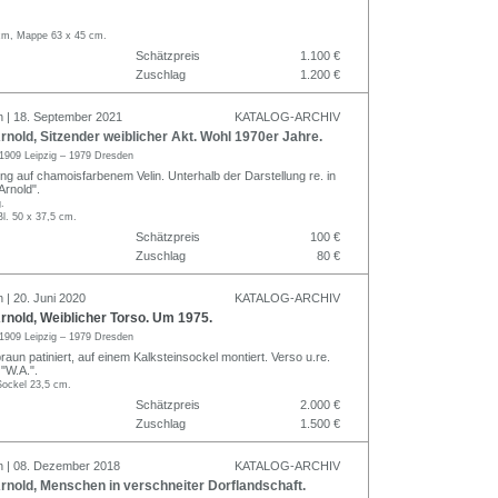
 cm, Mappe 63 x 45 cm.
Schätzpreis
1.100 €
Zuschlag
1.200 €
n | 18. September 2021
KATALOG-ARCHIV
nold, Sitzender weiblicher Akt. Wohl 1970er Jahre.
1909 Leipzig – 1979 Dresden
ng auf chamoisfarbenem Velin. Unterhalb der Darstellung re. in
 Arnold".
.
Bl. 50 x 37,5 cm.
Schätzpreis
100 €
Zuschlag
80 €
 | 20. Juni 2020
KATALOG-ARCHIV
nold, Weiblicher Torso. Um 1975.
1909 Leipzig – 1979 Dresden
aun patiniert, auf einem Kalksteinsockel montiert. Verso u.re.
"W.A.".
Sockel 23,5 cm.
Schätzpreis
2.000 €
Zuschlag
1.500 €
n | 08. Dezember 2018
KATALOG-ARCHIV
nold, Menschen in verschneiter Dorflandschaft.