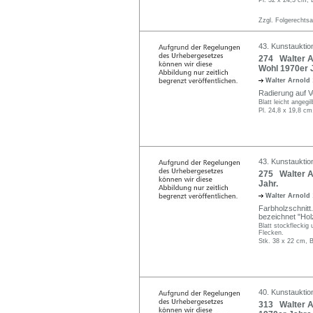
Zzgl. Folgerechts
43. Kunstauktio
274 Walter Ar
Wohl 1970er 
Walter Arnold
Radierung auf Vel
Blatt leicht angegi
Pl. 24,8 x 19,8 cm
43. Kunstauktio
275 Walter Ar
Jahr.
Walter Arnold
Farbholzschnitt. 
bezeichnet "Hol
Blatt stockfleckig 
Flecken.
Stk. 38 x 22 cm, B
40. Kunstauktion
313 Walter A