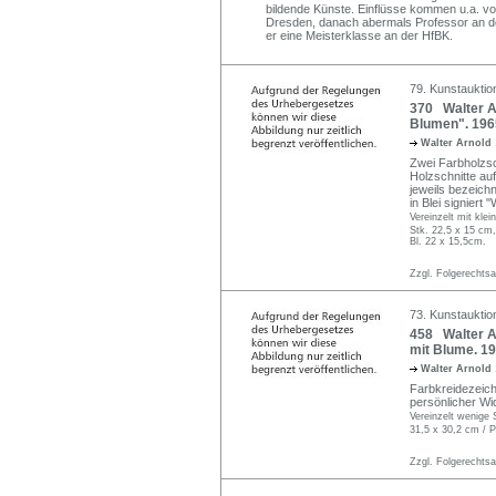
bildende Künste. Einflüsse kommen u.a. v
Dresden, danach abermals Professor an de
er eine Meisterklasse an der HfBK.
79. Kunstauktion
370 Walter Ar
Blumen". 1965
Walter Arnold
Zwei Farbholzsch
Holzschnitte au
jeweils bezeichn
in Blei signiert
Vereinzelt mit kle
Stk. 22,5 x 15 cm,
Bl. 22 x 15,5cm.
Zzgl. Folgerechts
73. Kunstauktio
458 Walter A
mit Blume. 19
Walter Arnold
Farbkreidezeich
persönlicher Wi
Vereinzelt wenige 
31,5 x 30,2 cm / P
Zzgl. Folgerechts