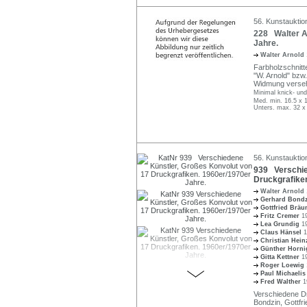
56. Kunstauktion
228 Walter A
Jahre.
Walter Arnold
Farbholzschnitte 
"W. Arnold" bzw.
Widmung verse
Minimal knick- und
Med. min. 16.5 x 
Unters. max. 32 x
56. Kunstauktion
939 Verschie
Druckgrafiken
Walter Arnold
Gerhard Bond
Gottfried Bräu
Fritz Cremer
1
Lea Grundig
1
Claus Hänsel
1
Christian Hei
Günther Horn
Gitta Kettner
1
Roger Loewig
Paul Michaeli
Fred Walther
1
Verschiedene Dr
Bondzin, Gottfri