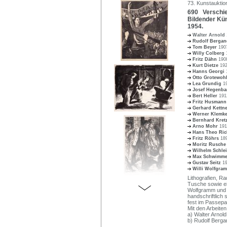
73. Kunstauktio
690 Verschie
Bildender Kün
1954.
Walter Arnold
Rudolf Berga
Tom Beyer
190
Willy Colberg
Fritz Dähn
190
Kurt Dietze
192
Hanns Georgi
Otto Grotewoh
Lea Grundig
1
Josef Hegenba
Bert Heller
191
Fritz Husman
Gerhard Kettn
Werner Klemk
Bernhard Kre
Arno Mohr
191
Hans Theo Ric
Fritz Röhrs
18
Moritz Rusch
Wilhelm Schle
Max Schwimm
Gustav Seitz
1
Willi Wolfgr
Lithografien, R
Tusche sowie ein
Wolfgramm und T
handschriftlich s
fest im Passepa
Mit den Arbeiten
a) Walter Arnold
b) Rudolf Berga