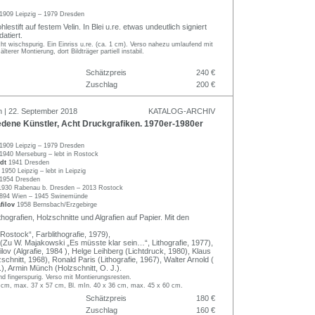
1909 Leipzig – 1979 Dresden
lestift auf festem Velin. In Blei u.re. etwas undeutlich signiert
atiert.
cht wischspurig. Ein Einriss u.re. (ca. 1 cm). Verso nahezu umlaufend mit
lterer Montierung, dort Bildträger partiell instabil.
Schätzpreis
240 €
Zuschlag
200 €
n | 22. September 2018
KATALOG-ARCHIV
dene Künstler, Acht Druckgrafiken. 1970er-1980er
1909 Leipzig – 1979 Dresden
1940 Merseburg – lebt in Rostock
rdt
1941 Dresden
e
1950 Leipzig – lebt in Leipzig
1954 Dresden
1930 Rabenau b. Dresden – 2013 Rostock
894 Wien – 1945 Swinemünde
filov
1958 Bernsbach/Erzgebirge
hografien, Holzschnitte und Algrafien auf Papier. Mit den
„Rostock“, Farblithografie, 1979),
 (Zu W. Majakowski „Es müsste klar sein…“, Lithografie, 1977),
ov (Algrafie, 1984 ), Helge Leihberg (Lichtdruck, 1980), Klaus
chnitt, 1968), Ronald Paris (Lithografie, 1967), Walter Arnold (
), Armin Münch (Holzschnitt, O. J.).
und fingerspurig. Verso mit Montierungsresten.
 cm, max. 37 x 57 cm, Bl. mIn. 40 x 36 cm, max. 45 x 60 cm.
Schätzpreis
180 €
Zuschlag
160 €