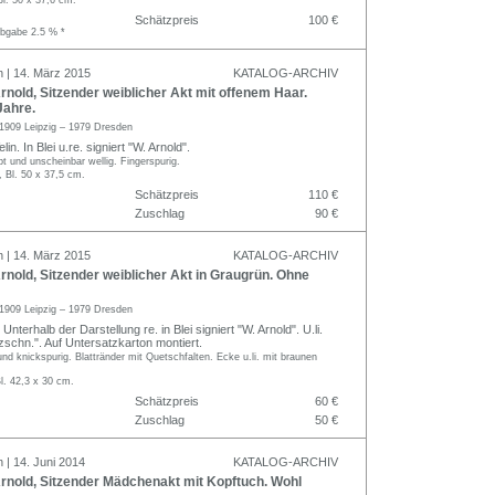
Schätzpreis
100 €
abgabe 2.5 % *
n | 14. März 2015
KATALOG-ARCHIV
nold, Sitzender weiblicher Akt mit offenem Haar.
Jahre.
1909 Leipzig – 1979 Dresden
in. In Blei u.re. signiert "W. Arnold".
lbt und unscheinbar wellig. Fingerspurig.
, Bl. 50 x 37,5 cm.
Schätzpreis
110 €
Zuschlag
90 €
n | 14. März 2015
KATALOG-ARCHIV
nold, Sitzender weiblicher Akt in Graugrün. Ohne
1909 Leipzig – 1979 Dresden
Unterhalb der Darstellung re. in Blei signiert "W. Arnold". U.li.
zschn.". Auf Untersatzkarton montiert.
und knickspurig. Blattränder mit Quetschfalten. Ecke u.li. mit braunen
l. 42,3 x 30 cm.
Schätzpreis
60 €
Zuschlag
50 €
 | 14. Juni 2014
KATALOG-ARCHIV
rnold, Sitzender Mädchenakt mit Kopftuch. Wohl