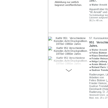
1947.
Walter Arnold
Aquarell über Koh
"W. Arnold" und d
Technikbedingt lei
Läsionen aufgrund ä
30,3 x 40 cm.
57. Kunstauktio
951 Verschie
Jahre.
Walter Arnold
Felixs Büttner
Klaus Dennha
Frieder Heinz
Helge Leiberg
Armin Münch
Roland Paris
1
Gudrun Trenda
Radierungen, Lit
Arbeiten von
Felixs Büttner (
Frieder Heinze,
Gudrun Trendafil
Dennhardt (Holzs
Radierung, O. J.
Vereinzelt knick- 
Med. min. 25 x 27