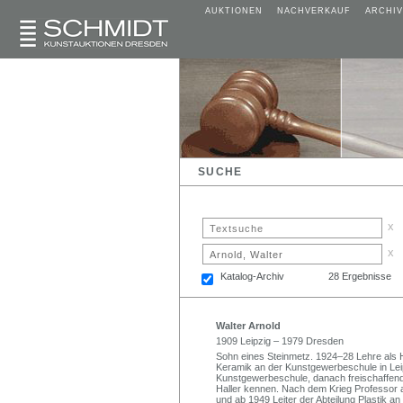
AUKTIONEN
NACHVERKAUF
ARCHIV
SUCHE
x
x
Katalog-Archiv
28 Ergebnisse
Walter Arnold
1909 Leipzig – 1979 Dresden
Sohn eines Steinmetz. 1924–28 Lehre als H
Keramik an der Kunstgewerbeschule in Leipz
Kunstgewerbeschule, danach freischaffend 
Haller kennen. Nach dem Krieg Professor 
und ab 1949 Leiter der Abteilung Plastik 