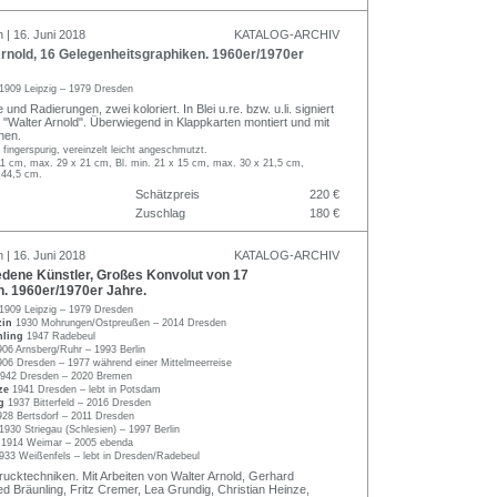
 | 16. Juni 2018
KATALOG-ARCHIV
rnold, 16 Gelegenheitsgraphiken. 1960er/1970er
1909 Leipzig – 1979 Dresden
und Radierungen, zwei koloriert. In Blei u.re. bzw. u.li. signiert
 "Walter Arnold". Überwiegend in Klappkarten montiert und mit
hen.
 fingerspurig, vereinzelt leicht angeschmutzt.
11 cm, max. 29 x 21 cm, Bl. min. 21 x 15 cm, max. 30 x 21,5 cm,
 44,5 cm.
Schätzpreis
220 €
Zuschlag
180 €
 | 16. Juni 2018
KATALOG-ARCHIV
dene Künstler, Großes Konvolut von 17
. 1960er/1970er Jahre.
1909 Leipzig – 1979 Dresden
zin
1930 Mohrungen/Ostpreußen – 2014 Dresden
nling
1947 Radebeul
906 Arnsberg/Ruhr – 1993 Berlin
906 Dresden – 1977 während einer Mittelmeerreise
942 Dresden – 2020 Bremen
nze
1941 Dresden – lebt in Potsdam
ig
1937 Bitterfeld – 2016 Dresden
928 Bertsdorf – 2011 Dresden
1930 Striegau (Schlesien) – 1997 Berlin
s
1914 Weimar – 2005 ebenda
933 Weißenfels – lebt in Dresden/Radebeul
ucktechniken. Mit Arbeiten von Walter Arnold, Gerhard
ed Bräunling, Fritz Cremer, Lea Grundig, Christian Heinze,