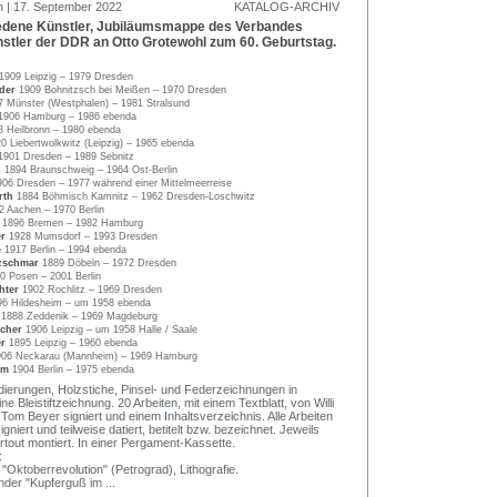
n | 17. September 2022
KATALOG-ARCHIV
dene Künstler, Jubiläumsmappe des Verbandes
stler der DDR an Otto Grotewohl zum 60. Geburtstag.
1909 Leipzig – 1979 Dresden
nder
1909 Bohnitzsch bei Meißen – 1970 Dresden
7 Münster (Westphalen) – 1981 Stralsund
1906 Hamburg – 1986 ebenda
8 Heilbronn – 1980 ebenda
0 Liebertwolkwitz (Leipzig) – 1965 ebenda
1901 Dresden – 1989 Sebnitz
l
1894 Braunschweig – 1964 Ost-Berlin
906 Dresden – 1977 während einer Mittelmeerreise
rth
1884 Böhmisch Kamnitz – 1962 Dresden-Loschwitz
2 Aachen – 1970 Berlin
n
1896 Bremen – 1982 Hamburg
er
1928 Mumsdorf – 1993 Dresden
e
1917 Berlin – 1994 ebenda
tzschmar
1889 Döbeln – 1972 Dresden
0 Posen – 2001 Berlin
hter
1902 Rochlitz – 1969 Dresden
96 Hildesheim – um 1958 ebenda
e
1888 Zeddenik – 1969 Magdeburg
icher
1906 Leipzig – um 1958 Halle / Saale
er
1895 Leipzig – 1960 ebenda
906 Neckarau (Mannheim) – 1969 Hamburg
amm
1904 Berlin – 1975 ebenda
adierungen, Holzstiche, Pinsel- und Federzeichnungen in
e Bleistiftzeichnung. 20 Arbeiten, mit einem Textblatt, von Willi
om Beyer signiert und einem Inhaltsverzeichnis. Alle Arbeiten
igniert und teilweise datiert, betitelt bzw. bezeichnet. Jeweils
rtout montiert. In einer Pergament-Kassette.
:
 "Oktoberrevolution" (Petrograd), Lithografie.
nder "Kupferguß im
...