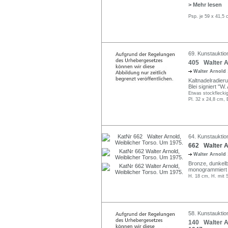
> Mehr lesen
Psp. je 59 x 41,5
69. Kunstauktio
405 Walter Ar
Walter Arnold
Kaltnadelradieru
Blei signiert "W.
Etwas stockfleckig
Pl. 32 x 24,8 cm, 
64. Kunstauktion
662 Walter Ar
Walter Arnold
Bronze, dunkelbr
monogrammiert 
H. 18 cm, H. mit 
58. Kunstauktio
140 Walter Ar