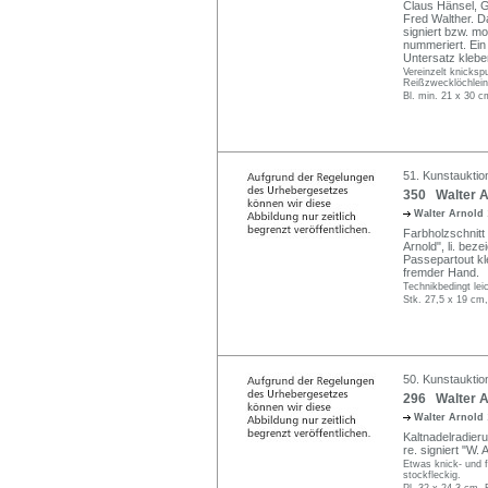
Claus Hänsel, G
Fred Walther. Da
signiert bzw. mo
nummeriert. Ein 
Untersatz klebe
Vereinzelt knickspu
Reißzwecklöchlein 
Bl. min. 21 x 30 
51. Kunstauktio
350 Walter Ar
Walter Arnold
Farbholzschnitt 
Arnold", li. beze
Passepartout kl
fremder Hand.
Technikbedingt lei
Stk. 27,5 x 19 cm,
50. Kunstauktio
296 Walter Ar
Walter Arnold
Kaltnadelradieru
re. signiert "W. 
Etwas knick- und f
stockfleckig.
Pl. 32 x 24,3 cm, 