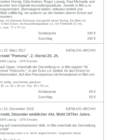
ünther Hornig, Gitta Kettner, Roger Loewig, Paul Michaelis und
runter drei originale Ausstellungsplakate. Jeweils in Blei u.re.
nogrammiert, überwiegend datiert, teilweise betitelt und
Blatt vollflächig, ein anderes an den beiden oberen Ecken auf
montiert.
rig, mit kleineren Einrissen und partiell etwas fleckig. Ein Blatt mir
in den Ecken, ein Ausstellungsplakat o.li. mit Fehlstelle (3 cm).
cm, max. 77 x 57 cm.
Schätzpreis
240 €
Zuschlag
200 €
n | 25. März 2017
KATALOG-ARCHIV
nold "Pomona". 2. Viertel 20. Jh.
1909 Leipzig – 1979 Dresden
auf Japan. Unterhalb der Darstellung re. in Blei signiert "W.
ichnet "Holzschn.", in der Ecke u.li. betitelt. An den Ecken im
ebemontiert. Auf dem Passepartout mit Annotationen in Blei von
cht wellig, unscheinbar gebräunt.
 Bl. ca. 42 x 30 cm, Psp. 65 x 50 cm.
Schätzpreis
60 €
Zuschlag
50 €
n | 10. Dezember 2016
KATALOG-ARCHIV
nold, Sitzender weiblicher Akt. Wohl 1970er Jahre.
1909 Leipzig – 1979 Dresden
ng auf chamoisfarbenem Velin. In Blei unterhalb der Darstellung
Arnold".
ingerspurig sowie u.re. leicht angeschmutzt. Insgesamt etwas
Bl. 50 x 37,6 cm.