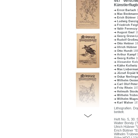
447 Verschied
Künstlerflugb
Ernst Barlach
Max Beckman
Erich Büttner
Ludwig Danzi
Friedrich Feig
Valér Ferencz
August Gaul
1
Georg Greve-
Rudolf Großm
Otto Hettner
18
Ulrich Hübner
Otto Hundt
188
Arthur Kampf
Georg Kolbe
1
Alexander Ko
Käthe Kollwit
Max Lieberma
József Árpád
Oskar Nerling
Wilhelm Oeste
Carl Olof Pete
Fritz Rhein
187
Helmuth Stoc
Wilhelm Trüb
Wilhelm Wagn
Karl Walser
18
Lithografien. D
betitelt.
Heft No. 5, 30.
Walter Bondy (?
Ulrich Hübner "
Erich Büttner "E
Wilhelm Trübner
Söhn HDO I 13