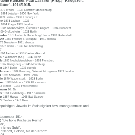
ene Künstler, Paul Cassirer (Hrsg.) "Kriegszeit.
lätter". 1914/1915.
1870 Wedel – 1938 Güstrow/Mecklenburg
n
1884 Leipzig – 1950 New York
1889 Berlin – 1936 Freiburg i. B.
ger
1874 Lauban – 1925
l
1884 Prag – 1965 London
y
1885 Körmöcbánya, Österreich-Ungarn – 1954 Budapest
869 Großauheim – 1921 Berlin
Lindau
1876 Lindau b. Katlenburg/Harz – 1963 Duderstadt
ann
1882 Freiburg i. Breisgau – 1941 ebenda
75 Dresden – 1931 ebenda
1872 Berlin – 1932 Neubabelsberg
7
1864 Aachen – 1950 Castrop-Rauxel
877 Waldheim (Sa.) – 1947 Berlin
lde
1886 Neuhaldensleben – 1963 Flensburg
z
1867 Königsberg – 1945 Moritzburg
nn
1847 Berlin – 1935 ebenda
 Murmann
1889 Pozsony, Österreich-Ungarn – 1943 London
er
1893 Schwann – 1969 Berlin
rle
1876 Wagenstadt – 1928 Berlin
rsen
1880 Malmö – 1939 Ulricemamn
3 Stettin – 1948 Freckenhorst
kmann
20. Jh.
ner
1851 Heidelberg – 1917 Karlsruhe
er
1887 Hanau – 1968 Bad Saarow
77 Teufen – 1943 Bern
oppelbögen. Jeweils im Stein signiert bzw. monogrammiert und
 September 1914.
) "Die hohe Kirche zu Reims",
U9",
hrliches Spiel",
 "Nehmt, Helden, hin den Kranz".
405.