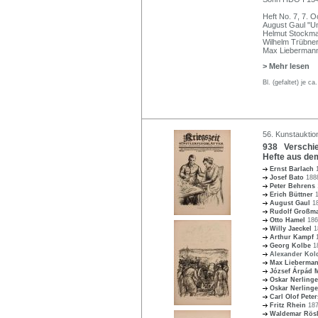
Heft No. 7, 7. 
August Gaul "Un
Helmut Stockma
Wilhelm Trübne
Max Liebermann
> Mehr lesen
Bl. (gefaltet) je c
56. Kunstauktion
938 Verschied
Hefte aus de
Ernst Barlach
Josef Bato
188
Peter Behrens
Erich Büttner
August Gaul
1
Rudolf Großm
Otto Hamel
186
Willy Jaeckel
1
Arthur Kampf
Georg Kolbe
1
Alexander Ko
Max Lieberma
József Árpád
Oskar Nerling
Oskar Nerling
Carl Olof Pete
Fritz Rhein
187
Waldemar Rös