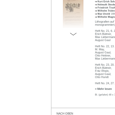
Kurt Erich Sch
Helmuth Stoc
Friedrich Tisc
Wilhelm Trüb
Max Unold
188
Wilhelm Wagn
Lithografien au
monogrammiert, 
Heft No. 21, 6.
Erich Büttner,
Max Liebermann
August Gaul
Heft No. 22, 13
M. May,
August Gaul,
Otto Hettner,
Max Lieberman
Heft No. 23, 20
Erich Büttner,
Fritz Rhein,
August Gaul,
Otto Hundt
Heft No. 24, 27
> Mehr lesen
Bl. (gefaltet) 48 x
NACH OBEN