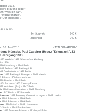
October 1914.
sere braven Flieger",
nn "Was ich sah",
r "Walkürengruß",
 "Der englische
...
a. 48 x 32 cm.
Schätzpreis
240 €
Zuschlag
240 €
 | 16. Juni 2018
KATALOG-ARCHIV
ene Künstler, Paul Cassirer (Hrsg.) "Kriegszeit". 33
m Jahrgang 1915.
1870 Wedel – 1938 Güstrow/Mecklenburg
8 – 1966
1868 Hamburg – 1940 Berlin
1889 Berlin – 1936 Freiburg i. B.
869 Großauheim – 1921 Berlin
ann
1882 Freiburg i. Breisgau – 1941 ebenda
6 Erfurt – 1950 Lohr am Main
888 Breslau – 1944 Berlin
1864 Aachen – 1950 Castrop-Rauxel
877 Waldheim (Sa.) – 1947 Berlin
lde
1886 Neuhaldensleben – 1963 Flensburg
nn
1847 Berlin – 1935 ebenda
 Murmann
1889 Pozsony, Österreich-Ungarn – 1943 London
er
1893 Schwann – 1969 Berlin
er
1893 Schwann – 1969 Berlin
rsen
1880 Malmö – 1939 Ulricemamn
3 Stettin – 1948 Freckenhorst
ler
1882 Dresden-Striesen – 1916 Arys/ Polen