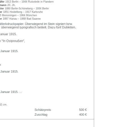
äfer
1913 Berlin – 1944 Ruiselede in Flandern
kmann
20. Jh.
hler
1880 Berlin-Schöneberg – 1934 Berlin
ner
1851 Heidelberg – 1917 Karlsruhe
5 Memmingen – 1964 München
er
1887 Hanau – 1968 Bad Saarow
f Werkdruckpapier. Überwiegend im Stein signiert bzw.
überwiegend typografisch betitelt. Dazu fünf Dubletten.
 Januar 1915.
 "In Ostpreußen",
. Januar 1915.
n
. Januar 1915.
. Januar 1915.
...
 32 cm.
Schätzpreis
500 €
Zuschlag
400 €