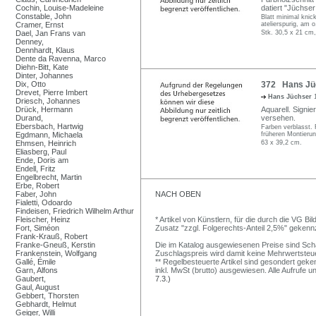
Cochin, Louise-Madeleine
datiert "Jüchser
Constable, John
Blatt minimal knick
Cramer, Ernst
atelierspurig, am 
Dael, Jan Frans van
Stk. 30,5 x 21 cm,
Denney,
Dennhardt, Klaus
Dente da Ravenna, Marco
Diehn-Bitt, Kate
Dinter, Johannes
Dix, Otto
372 Hans Jüch
Drevet, Pierre Imbert
Hans Jüchser
Driesch, Johannes
Drück, Hermann
Aquarell. Signie
Durand,
versehen.
Ebersbach, Hartwig
Farben verblasst.
Egdmann, Michaela
früheren Montierun
Ehmsen, Heinrich
63 x 39,2 cm.
Eliasberg, Paul
Ende, Doris am
Endell, Fritz
Engelbrecht, Martin
Erbe, Robert
Faber, John
NACH OBEN
Fialetti, Odoardo
Findeisen, Friedrich Wilhelm Arthur
Fleischer, Heinz
* Artikel von Künstlern, für die durch die VG 
Fort, Siméon
Zusatz "zzgl. Folgerechts-Anteil 2,5%" gekenn
Frank-Krauß, Robert
Franke-Gneuß, Kerstin
Die im Katalog ausgewiesenen Preise sind Schätz
Frankenstein, Wolfgang
Zuschlagspreis wird damit keine Mehrwertsteu
Gallé, Émile
** Regelbesteuerte Artikel sind gesondert geken
Garn, Alfons
inkl. MwSt (brutto) ausgewiesen. Alle Aufrufe 
Gaubert,
7.3.)
Gaul, August
Gebbert, Thorsten
Gebhardt, Helmut
Geiger, Willi