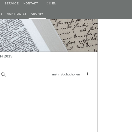
SERVICE
KONTAKT
DE
EN
84
AUKTION 83
ARCHIV
er 2015
+
mehr Suchoptionen