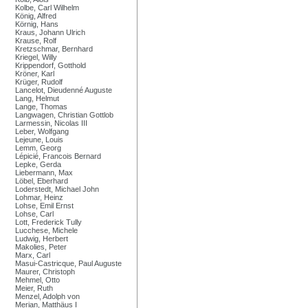
Kolbe, Carl Wilhelm
König, Alfred
Körnig, Hans
Kraus, Johann Ulrich
Krause, Rolf
Kretzschmar, Bernhard
Kriegel, Willy
Krippendorf, Gotthold
Kröner, Karl
Krüger, Rudolf
Lancelot, Dieudenné Auguste
Lang, Helmut
Lange, Thomas
Langwagen, Christian Gottlob
Larmessin, Nicolas III
Leber, Wolfgang
Lejeune, Louis
Lemm, Georg
Lépicié, Francois Bernard
Lepke, Gerda
Liebermann, Max
Löbel, Eberhard
Loderstedt, Michael John
Lohmar, Heinz
Lohse, Emil Ernst
Lohse, Carl
Lott, Frederick Tully
Lucchese, Michele
Ludwig, Herbert
Makolies, Peter
Marx, Carl
Masui-Castricque, Paul Auguste
Maurer, Christoph
Mehmel, Otto
Meier, Ruth
Menzel, Adolph von
Merian, Matthäus I