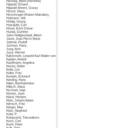
Herzing, Minni (Hermine)
Hippold, Erhard
Hippold-Ahnert, Gussy
Hirsch, Klaus
Hirschvogel (Robert Makolies),
Hofmann, Veit
Höhlig, Georg
Holzapfel, Carl
Hösel, Erich Oskar
Huniat, Günther
Jahn-Heiligenstadt, Albert
Jazet, Jean Pierre Marie
Jettmar, Rudolf
Jüchser, Hans
Jung, Anni
Juza, Werner
Kalckreuth, Leopold Karl Walter von
Kaplan, Anatoli
Kauffmann, Angelica
Kecke, Dieter
Kella, Lori
Keller, Fritz
Kempin, Eckhard
Kiesling, Hans
Kilian, Bartholomäus
Killisch, Klaus
Kirchner, Ingo
Kirsten, Jean
Kitzel, Herbert
Klein, Johann Adam
Klimsch, Fritz
Klinger, Max
Klotz, Siegfried
Kniel, P.
Kobayashi, Tokusaburo
Koch, Carl
Koch, Peter
Kolb, Alois