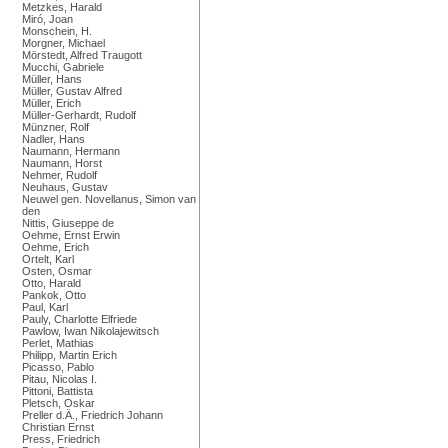
Metzkes, Harald
Miró, Joan
Monschein, H.
Morgner, Michael
Mörstedt, Alfred Traugott
Mucchi, Gabriele
Müller, Hans
Müller, Gustav Alfred
Müller, Erich
Müller-Gerhardt, Rudolf
Münzner, Rolf
Nadler, Hans
Naumann, Hermann
Naumann, Horst
Nehmer, Rudolf
Neuhaus, Gustav
Neuwel gen. Novellanus, Simon van
den
Nittis, Giuseppe de
Oehme, Ernst Erwin
Oehme, Erich
Ortelt, Karl
Osten, Osmar
Otto, Harald
Pankok, Otto
Paul, Karl
Pauly, Charlotte Elfriede
Pawlow, Iwan Nikolajewitsch
Perlet, Mathias
Philipp, Martin Erich
Picasso, Pablo
Pitau, Nicolas I.
Pittoni, Battista
Pletsch, Oskar
Preller d.Ä., Friedrich Johann
Christian Ernst
Press, Friedrich