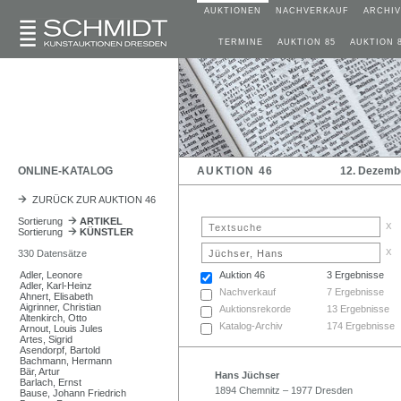
AUKTIONEN
NACHVERKAUF
ARCHIV
TERMINE
AUKTION 85
AUKTION 
ONLINE-KATALOG
AUKTION 46
12. Dezemb
ZURÜCK ZUR AUKTION 46
Sortierung
ARTIKEL
x
Sortierung
KÜNSTLER
x
330 Datensätze
Adler, Leonore
Auktion 46
3 Ergebnisse
Adler, Karl-Heinz
Nachverkauf
7 Ergebnisse
Ahnert, Elisabeth
Aigrinner, Christian
Auktionsrekorde
13 Ergebnisse
Altenkirch, Otto
Katalog-Archiv
174 Ergebnisse
Arnout, Louis Jules
Artes, Sigrid
Asendorpf, Bartold
Bachmann, Hermann
Bär, Artur
Hans Jüchser
Barlach, Ernst
1894 Chemnitz – 1977 Dresden
Bause, Johann Friedrich