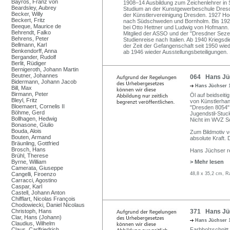
Bayros, Franz von
1908–14 Ausbildung zum Zeichenlehrer in S
Beardsley, Aubrey
Studium an der Kunstgewerbeschule Dresde
Becker, Willy
der Künstlervereinigung Dresden. 1927 Hoc
Beckert, Fritz
nach Südschweden und Bornholm. Bis 192
Beeque, Maurice de
bei Otto Hettner und Ludwig von Hofmann. 
Behrendt, Falko
Mitglied der ASSO und der "Dresdner Seze
Behrens, Peter
Studienreise nach Italien. Ab 1940 Kriegs
Bellmann, Karl
der Zeit der Gefangenschaft seit 1950 wied
Benkendorff, Anna
ab 1946 wieder Ausstellungsbeteiligungen.
Bergander, Rudolf
Berlit, Rüdiger
Bernigeroth, Johann Martin
Beutner, Johannes
064 Hans Jüc
Bidermann, Johann Jacob
Hans Jüchser
Bill, Max
Birmann, Peter
Öl auf beidseiti
Bleyl, Fritz
von Künstlerhand
Bloemaert, Cornelis II
"Dresden 8054".
Böhme, Gerd
Jugendstil-Stu
Bollhagen, Hedwig
Nicht im WVZ S
Bonasone, Giulio
Bouda, Alois
Zum Bildmotiv v
Bouten, Armand
absolute Kraft. 
Bräunling, Gottfried
Brosch, Hans
Hans Jüchser rei
Brühl, Therese
Byrne, William
> Mehr lesen
Camerata, Giuseppe
Cangelli, Firoenzo
48,8 x 35,2 cm, R
Carracci, Agostino
Caspar, Karl
Castell, Johann Anton
Chifflart, Nicolas François
Chodowiecki, Daniel Nicolaus
Christoph, Hans
371 Hans Jüc
Clar, Hans (Johann)
Hans Jüchser
Claudius, Wilhelm
Claus, Carlfriedrich
Farbholzschnitt 