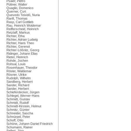
Psaier, Pietro
Püttner, Walter
Quaglio, Domenico
Querner, Curt
Quevedo Teixidó, Nuria
Ranft, Thomas
Rasp, Carl Gottlieb
Rau, Heinrich Woldemar
Reifferscheid, Heinrich
Retzlaff, Markus
Richter, Etha
Richter, Adrian Ludwig
Richter, Hans Theo
Richter, Gerenot
Richter-Lößnitz, Georg
Ridinger, Johann Elias
Rieter, Heinrich
Rohde, Jochen
Rohsal, Louis
Rosenhauer, Theodor
Rösler, Waldemar
Rösner, Ulrike
Rudolph, Wilhelm
Sandberg, Herbert
Sander, Richard
Sander, Herbert
Schieferdecker, Jürgen
Schlegel, Werner-Hans
Schmidt, Gustav
Schmidt, Rudolf
Schmidt-Kirstein, Helmut
Schmitz, Günter
Schneider, Sascha
Schnürpel, Peter
Schoff, Otto
Schöne, Johann Daniel Friedrich
Schumann, Rainer
Seifert, Jörg