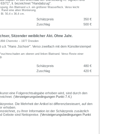
 63/71", li. bezeichnet "Handabzug".
spurig. Am Blattrand u.li. ein größerer Wasserfleck. Verso leicht
o. Rand eine alten Montierung.
 Bl. 50,4 x 36,4 cm.
Schätzpreis
350 €
Zuschlag
500 €
ser, Sitzender weiblicher Akt. Ohne Jahr.
1894 Chemnitz – 1977 Dresden
rt u.li. "Hans Jüchser". Verso zweifach mit dem Künstlerstempel
 Feuchteschaden am oberen und linken Blattrand. Verso Reste einer
g.
Schätzpreis
480 €
Zuschlag
420 €
Bildkunst eine Folgerechtsabgabe erhoben wird, sind durch den
zeichnet.
(Versteigerungsbedingungen Punkt 7.4.)
preise. Die Mehrheit der Artikel ist differenzbesteuert, auf den
er erhoben.
nzeichnet, zu Ihrer Information ist der Schätzpreis zusätzlich
und Gebote sind Nettopreise.
(Versteigerungsbedingungen Punkt