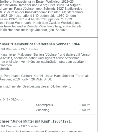
tollberg. Kriegsdienst im Ersten Weltkrieg. 1919–23
n bei Arno Drescher und Georg Erler. 1920–34 Mitglied
hzeit mit Paula Jüchser, geb. Schmidt. 1927 Studienreise
8 Studium an der Kunstakademie Dresden, Meisterschüler
1928–39 freischaffend in Dresden tätig, 1930–34 dort
ssion 1932", ab 1934 bei der "Gruppe der 7". 1939
dienst in der Wehrmacht. Nach dem Zweiten Weltkrieg und
er freischaffend in Dresden-Wachwitz tätig, sowie bereits
 1959 Hochzeit mit Helga Jüchser, geb. Schütze.
hser "Heimkehr des verlorenen Sohnes". 1966.
1894 Chemnitz – 1977 Dresden
g kaschierter Malpappe. Signiert "Jüchser" und datiert u.li. Verso
 betitelt, nochmals datiert und signiert sowie bezeichnet
 Im originalen, vom Künstler nachträglich sparsam gefaßten
ckrahmen.
chmidt.
gl. Porstmann, Gisbert; Karohl, Linda: Hans Jüchser. Farbe als
Dresden, 2010. KatNr. 26, Abb. S. 56.
ht sich mit der Bearbeitung dieser Bildthematik
...
a. 64,5 x 51,5 cm.
Schätzpreis
6.000 €
Zuschlag
8.500 €
hser "Junge Mutter mit Kind". 1963/ 1971.
1894 Chemnitz – 1977 Dresden
auf Japan. In Blei unterhalb der Darstellung re. signiert und