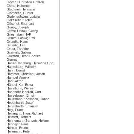
Geyser, Christian Gottlieb
Giebe, Hubertus
Glöckner, Hermann
Glombitza, Günter
Godenschweg, Ludwig
Goltzsche, Dieter
Göschel, Eberhard
Goupy, Joseph
Greve-Lindau, Georg
Grieshaber, HAP
Grimm, Ludwig Emil
Grundig, Hans
Grundig, Lea
Grust, Theodor
Grzimek, Sabina
Guerard, Henri Charles
Guérot,
Haase-Ilsenburg, Hermann Otto
Hackelberg, Wilhelm
Hahn, Bernd
Hammer, Christian Gottlob
Hampel, Angela
Hanf, Alfred
Hänsel, Karl Ernst
Haselhuhn, Werner
Hasenohr-Hoelloff, Curt
Hassebrauk, Ernst
Hausmann-Kohlmann, Hanna
Hegenbarth, Josef
Hegenbarth, Emanuel
Hegi, Franz
Heinmann, Hans Richard
Helmert, Herbert
Hennemann-Bartsch, Helene
Henniger, Paul
Héroux, Bruno
Herrmann, Peter