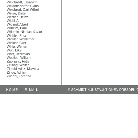
Weichardt, Elisabeth
Weidensdorfer, Claus
Weisbrod, Carl Wilhelm
Weise, Dieter
Werner, Heinz
Wiehl, A.
Wigand, Albert
Wilhelm, Paul
Willemin, Nicolas Xavier
Winkler, Fritz
Winkler, Woldemar
Winkler, Curt
Wittig, Werner
Wolf, Elke
Wolff, Jeremias
Woollett, William
Zaprasis, Fotis
Zeising, Walter
Ziemkiewicz, Malwina
Zingg, Adrian
Zucchi, Lorenzo
HOME
|
E-MAIL
© SCHMIDT KUNSTAUKTIONEN DRESDEN