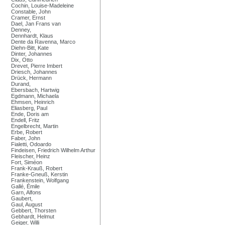
Cochin, Louise-Madeleine
Constable, John
Cramer, Ernst
Dael, Jan Frans van
Denney,
Dennhardt, Klaus
Dente da Ravenna, Marco
Diehn-Bitt, Kate
Dinter, Johannes
Dix, Otto
Drevet, Pierre Imbert
Driesch, Johannes
Drück, Hermann
Durand,
Ebersbach, Hartwig
Egdmann, Michaela
Ehmsen, Heinrich
Eliasberg, Paul
Ende, Doris am
Endell, Fritz
Engelbrecht, Martin
Erbe, Robert
Faber, John
Fialetti, Odoardo
Findeisen, Friedrich Wilhelm Arthur
Fleischer, Heinz
Fort, Siméon
Frank-Krauß, Robert
Franke-Gneuß, Kerstin
Frankenstein, Wolfgang
Gallé, Émile
Garn, Alfons
Gaubert,
Gaul, August
Gebbert, Thorsten
Gebhardt, Helmut
Geiger, Willi