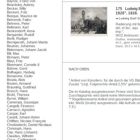
Bayros, Franz von
Beardsley, Aubrey
Becker, Willy
175 Ludwig E
Beckert, Fritz
1828". 1828.
Beeque, Maurice de
Ludwig Emil 
Behrendt, Falko
Behrens, Peter
Radierung mit fe
Bellmann, Karl
del. et fec. aqu.
Benkendorff, Anna
imp.".
Bergander, Rudolf
WVZ Andresen 
Berlit, Rüdiger
Großes, breitrandi
Bernigeroth, Johann Martin
mi.li., ganz verei
Beutner, Johannes
Darst. 25,5 x 34,5
Bidermann, Johann Jacob
Bill, Max
Birmann, Peter
Bleyl, Fritz
Bloemaert, Cornelis II
Böhme, Gerd
NACH OBEN
Bollhagen, Hedwig
Bonasone, Giulio
Bouda, Alois
* Artikel von Künstlern, für die durch die VG 
Bouten, Armand
Zusatz "zzgl. Folgerechts-Anteil 2,5%" gekenn
Bräunling, Gottfried
Brosch, Hans
Die im Katalog ausgewiesenen Preise sind Schätz
Brühl, Therese
Zuschlagspreis wird damit keine Mehrwertsteu
Byrne, William
** Regelbesteuerte Artikel sind gesondert geken
Camerata, Giuseppe
inkl. MwSt (brutto) ausgewiesen. Alle Aufrufe 
Cangelli, Firoenzo
7.3.)
Carracci, Agostino
Caspar, Karl
Castell, Johann Anton
Chifflart, Nicolas François
Chodowiecki, Daniel Nicolaus
Christoph, Hans
Clar, Hans (Johann)
Claudius, Wilhelm
Claus, Carlfriedrich