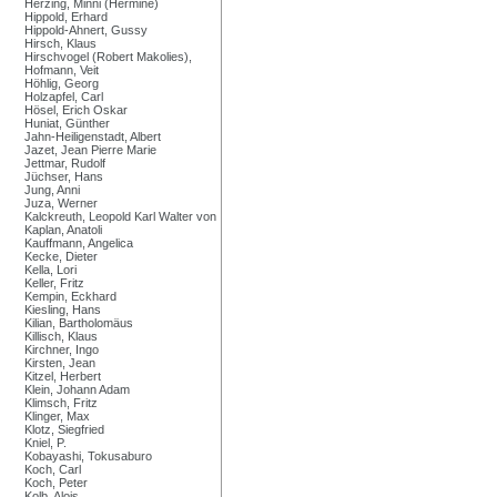
Herzing, Minni (Hermine)
Hippold, Erhard
Hippold-Ahnert, Gussy
Hirsch, Klaus
Hirschvogel (Robert Makolies),
Hofmann, Veit
Höhlig, Georg
Holzapfel, Carl
Hösel, Erich Oskar
Huniat, Günther
Jahn-Heiligenstadt, Albert
Jazet, Jean Pierre Marie
Jettmar, Rudolf
Jüchser, Hans
Jung, Anni
Juza, Werner
Kalckreuth, Leopold Karl Walter von
Kaplan, Anatoli
Kauffmann, Angelica
Kecke, Dieter
Kella, Lori
Keller, Fritz
Kempin, Eckhard
Kiesling, Hans
Kilian, Bartholomäus
Killisch, Klaus
Kirchner, Ingo
Kirsten, Jean
Kitzel, Herbert
Klein, Johann Adam
Klimsch, Fritz
Klinger, Max
Klotz, Siegfried
Kniel, P.
Kobayashi, Tokusaburo
Koch, Carl
Koch, Peter
Kolb, Alois