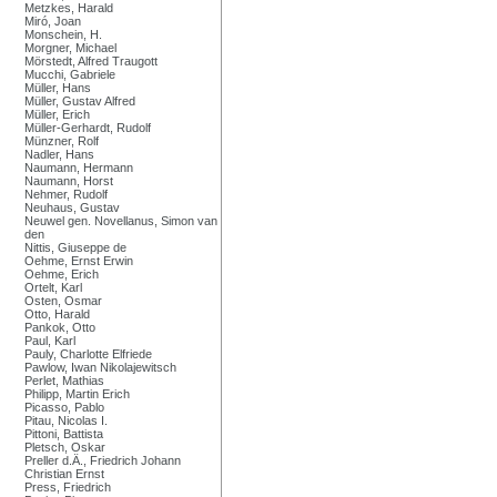
Metzkes, Harald
Miró, Joan
Monschein, H.
Morgner, Michael
Mörstedt, Alfred Traugott
Mucchi, Gabriele
Müller, Hans
Müller, Gustav Alfred
Müller, Erich
Müller-Gerhardt, Rudolf
Münzner, Rolf
Nadler, Hans
Naumann, Hermann
Naumann, Horst
Nehmer, Rudolf
Neuhaus, Gustav
Neuwel gen. Novellanus, Simon van
den
Nittis, Giuseppe de
Oehme, Ernst Erwin
Oehme, Erich
Ortelt, Karl
Osten, Osmar
Otto, Harald
Pankok, Otto
Paul, Karl
Pauly, Charlotte Elfriede
Pawlow, Iwan Nikolajewitsch
Perlet, Mathias
Philipp, Martin Erich
Picasso, Pablo
Pitau, Nicolas I.
Pittoni, Battista
Pletsch, Oskar
Preller d.Ä., Friedrich Johann
Christian Ernst
Press, Friedrich