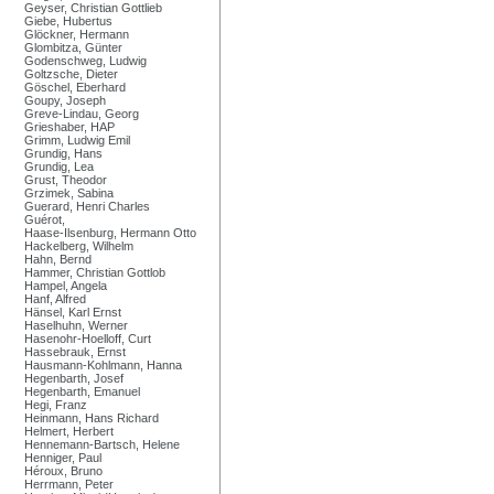
Geyser, Christian Gottlieb
Giebe, Hubertus
Glöckner, Hermann
Glombitza, Günter
Godenschweg, Ludwig
Goltzsche, Dieter
Göschel, Eberhard
Goupy, Joseph
Greve-Lindau, Georg
Grieshaber, HAP
Grimm, Ludwig Emil
Grundig, Hans
Grundig, Lea
Grust, Theodor
Grzimek, Sabina
Guerard, Henri Charles
Guérot,
Haase-Ilsenburg, Hermann Otto
Hackelberg, Wilhelm
Hahn, Bernd
Hammer, Christian Gottlob
Hampel, Angela
Hanf, Alfred
Hänsel, Karl Ernst
Haselhuhn, Werner
Hasenohr-Hoelloff, Curt
Hassebrauk, Ernst
Hausmann-Kohlmann, Hanna
Hegenbarth, Josef
Hegenbarth, Emanuel
Hegi, Franz
Heinmann, Hans Richard
Helmert, Herbert
Hennemann-Bartsch, Helene
Henniger, Paul
Héroux, Bruno
Herrmann, Peter