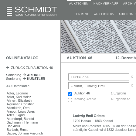
AUKTIONEN
NACHVERKAUF
ARCHIV
TERMINE
AUKTION 85
AUKTION 
ONLINE-KATALOG
AUKTION 46
12. Dezemb
ZURÜCK ZUR AUKTION 46
Sortierung
ARTIKEL
x
Sortierung
KÜNSTLER
x
330 Datensätze
Adler, Leonore
Auktion 46
1 Ergebnis
Adler, Karl-Heinz
Katalog-Archiv
4 Ergebnisse
Ahnert, Elisabeth
Aigrinner, Christian
Altenkirch, Otto
Arnout, Louis Jules
Artes, Sigrid
Ludwig Emil Grimm
Asendorpf, Bartold
1790 Hanau – 1863 Kassel
Bachmann, Hermann
Bär, Artur
Maler und Radierer. 1805–07 an der Kasse
Barlach, Ernst
ständig in Kassel, wird 1832 daselbst Lehr
Bause, Johann Friedrich