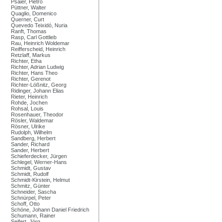
Psaier, Pietro
Püttner, Walter
Quaglio, Domenico
Querner, Curt
Quevedo Teixidó, Nuria
Ranft, Thomas
Rasp, Carl Gottlieb
Rau, Heinrich Woldemar
Reifferscheid, Heinrich
Retzlaff, Markus
Richter, Etha
Richter, Adrian Ludwig
Richter, Hans Theo
Richter, Gerenot
Richter-Lößnitz, Georg
Ridinger, Johann Elias
Rieter, Heinrich
Rohde, Jochen
Rohsal, Louis
Rosenhauer, Theodor
Rösler, Waldemar
Rösner, Ulrike
Rudolph, Wilhelm
Sandberg, Herbert
Sander, Richard
Sander, Herbert
Schieferdecker, Jürgen
Schlegel, Werner-Hans
Schmidt, Gustav
Schmidt, Rudolf
Schmidt-Kirstein, Helmut
Schmitz, Günter
Schneider, Sascha
Schnürpel, Peter
Schoff, Otto
Schöne, Johann Daniel Friedrich
Schumann, Rainer
Seifert, Jörg