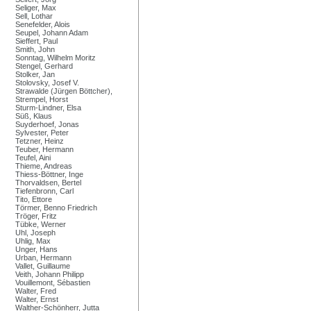
Seliger, Max
Sell, Lothar
Senefelder, Alois
Seupel, Johann Adam
Sieffert, Paul
Smith, John
Sonntag, Wilhelm Moritz
Stengel, Gerhard
Stolker, Jan
Stolovsky, Josef V.
Strawalde (Jürgen Böttcher),
Strempel, Horst
Sturm-Lindner, Elsa
Süß, Klaus
Suyderhoef, Jonas
Sylvester, Peter
Tetzner, Heinz
Teuber, Hermann
Teufel, Aini
Thieme, Andreas
Thiess-Böttner, Inge
Thorvaldsen, Bertel
Tiefenbronn, Carl
Tito, Ettore
Törmer, Benno Friedrich
Tröger, Fritz
Tübke, Werner
Uhl, Joseph
Uhlig, Max
Unger, Hans
Urban, Hermann
Vallet, Guillaume
Veith, Johann Philipp
Vouillemont, Sébastien
Walter, Fred
Walter, Ernst
Walther-Schönherr, Jutta