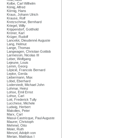
Kolbe, Carl Wilhelm
König, Alfred
Körnig, Hans
Kraus, Johann Ulrich
Krause, Rolf
Kretzschmar, Bernhard
Kriegel, Willy
Krippendorf, Gotthold
Kröner, Karl
Krüger, Rudolf
Lancelot, Dieudenné Auguste
Lang, Helmut
Lange, Thomas
Langwagen, Christian Gottlob
Larmessin, Nicolas III
Leber, Wolfgang
Lejeune, Louis
Lemm, Georg
Lépicié, Francois Bernard
Lepke, Gerda
Liebermann, Max
Löbel, Eberhard
Loderstedt, Michael John
Lohmar, Heinz
Lohse, Emil Ernst
Lohse, Carl
Lott, Frederick Tully
Lucchese, Michele
Ludwig, Herbert
Makolies, Peter
Marx, Carl
Masui-Castricque, Paul Auguste
Maurer, Christoph
Mehmel, Otto
Meier, Ruth
Menzel, Adolph von
Merian, Matthäus I