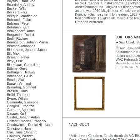
Bayros, Franz von
an die Dresdner Kunstakademie, es folgten
Beardsley, Aubrey
Auszeichnung und Tätigkeit als freischaffe
Becker, Willy
an und war 1910 Mitglied der Künstlervere
Beckert, Fritz
Königlich-Sächsischen Hoftheatern. 1917 
Beeque, Maurice de
freischaffende Tätigkeit als Maler. Arbeite
Behrendt, Falko
Dresden vertreten.
Behrens, Peter
Bellmann, Karl
Benkendorff, Anna
Bergander, Rudolf
030 Otto Alte
Berlit, Rüdiger
Bernigeroth, Johann Martin
Otto Altenkirc
Beutner, Johannes
Öl auf Leinwand.
Bidermann, Johann Jacob
Keilrahmen o.li. 
Bill, Max
datiert und beze
Birmann, Peter
WVZ Petrasch 1
Bleyl, Fritz
Malschicht nachträ
Bloemaert, Cornelis II
51,5 x 46 cm. Ra.
Böhme, Gerd
Bollhagen, Hedwig
Bonasone, Giulio
Bouda, Alois
Bouten, Armand
Bräunling, Gottfried
Brosch, Hans
Brühl, Therese
Byrne, William
Camerata, Giuseppe
Cangelli, Firoenzo
Carracci, Agostino
Caspar, Karl
Castell, Johann Anton
Chifflart, Nicolas François
NACH OBEN
Chodowiecki, Daniel Nicolaus
Christoph, Hans
Clar, Hans (Johann)
* Artikel von Künstlern, für die durch die VG 
Claudius, Wilhelm
Zusatz "zzgl. Folgerechts-Anteil 2,5%" gekenn
Claus, Carlfriedrich