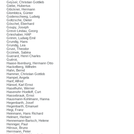
Geyser, Christian Gottlieb
Giebe, Hubertus
Glöckner, Hermann
Glombitza, Günter
Godenschweg, Ludwig
Goltzsche, Dieter
Göschel, Eberhard
Goupy, Joseph
Greve-Lindau, Georg
Grieshaber, HAP
Grimm, Ludwig Emil
Grundig, Hans
Grundig, Lea
Grust, Theodor
Grzimek, Sabina
Guerard, Henri Charles
Guérot,
Haase-Ilsenburg, Hermann Otto
Hackelberg, Wilhelm
Hahn, Bernd
Hammer, Christian Gottlob
Hampel, Angela
Hanf, Alfred
Hänsel, Karl Ernst
Haselhuhn, Werner
Hasenohr-Hoelloff, Curt
Hassebrauk, Ernst
Hausmann-Kohlmann, Hanna
Hegenbarth, Josef
Hegenbarth, Emanuel
Hegi, Franz
Heinmann, Hans Richard
Helmert, Herbert
Hennemann-Bartsch, Helene
Henniger, Paul
Héroux, Bruno
Herrmann, Peter