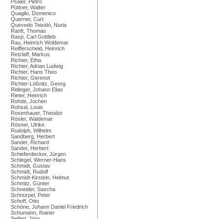
Psaier, Pietro
Püttner, Walter
Quaglio, Domenico
Querner, Curt
Quevedo Teixidó, Nuria
Ranft, Thomas
Rasp, Carl Gottlieb
Rau, Heinrich Woldemar
Reifferscheid, Heinrich
Retzlaff, Markus
Richter, Etha
Richter, Adrian Ludwig
Richter, Hans Theo
Richter, Gerenot
Richter-Lößnitz, Georg
Ridinger, Johann Elias
Rieter, Heinrich
Rohde, Jochen
Rohsal, Louis
Rosenhauer, Theodor
Rösler, Waldemar
Rösner, Ulrike
Rudolph, Wilhelm
Sandberg, Herbert
Sander, Richard
Sander, Herbert
Schieferdecker, Jürgen
Schlegel, Werner-Hans
Schmidt, Gustav
Schmidt, Rudolf
Schmidt-Kirstein, Helmut
Schmitz, Günter
Schneider, Sascha
Schnürpel, Peter
Schoff, Otto
Schöne, Johann Daniel Friedrich
Schumann, Rainer
Seifert, Jörg