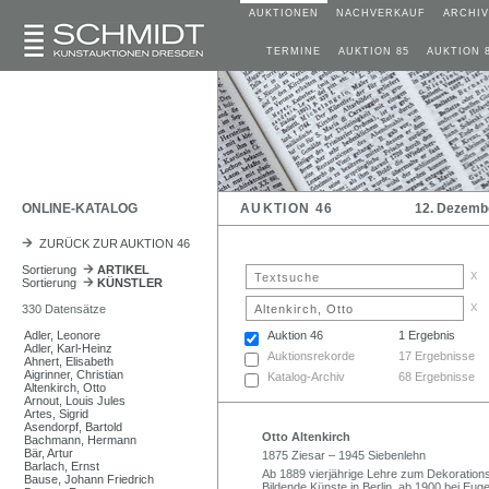
AUKTIONEN
NACHVERKAUF
ARCHIV
TERMINE
AUKTION 85
AUKTION 
ONLINE-KATALOG
AUKTION 46
12. Dezemb
ZURÜCK ZUR AUKTION 46
Sortierung
ARTIKEL
x
Sortierung
KÜNSTLER
x
330 Datensätze
Adler, Leonore
Auktion 46
1 Ergebnis
Adler, Karl-Heinz
Auktionsrekorde
17 Ergebnisse
Ahnert, Elisabeth
Aigrinner, Christian
Katalog-Archiv
68 Ergebnisse
Altenkirch, Otto
Arnout, Louis Jules
Artes, Sigrid
Asendorpf, Bartold
Otto Altenkirch
Bachmann, Hermann
Bär, Artur
1875 Ziesar – 1945 Siebenlehn
Barlach, Ernst
Ab 1889 vierjährige Lehre zum Dekorations
Bause, Johann Friedrich
Bildende Künste in Berlin, ab 1900 bei Eu