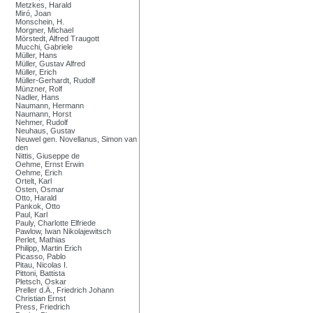
Metzkes, Harald
Miró, Joan
Monschein, H.
Morgner, Michael
Mörstedt, Alfred Traugott
Mucchi, Gabriele
Müller, Hans
Müller, Gustav Alfred
Müller, Erich
Müller-Gerhardt, Rudolf
Münzner, Rolf
Nadler, Hans
Naumann, Hermann
Naumann, Horst
Nehmer, Rudolf
Neuhaus, Gustav
Neuwel gen. Novellanus, Simon van
den
Nittis, Giuseppe de
Oehme, Ernst Erwin
Oehme, Erich
Ortelt, Karl
Osten, Osmar
Otto, Harald
Pankok, Otto
Paul, Karl
Pauly, Charlotte Elfriede
Pawlow, Iwan Nikolajewitsch
Perlet, Mathias
Philipp, Martin Erich
Picasso, Pablo
Pitau, Nicolas I.
Pittoni, Battista
Pletsch, Oskar
Preller d.Ä., Friedrich Johann
Christian Ernst
Press, Friedrich