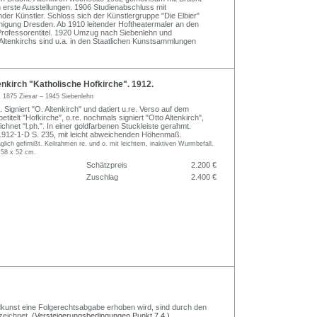
 erste Ausstellungen. 1906 Studienabschluss mit
nder Künstler. Schloss sich der Künstlergruppe "Die Elbier"
inigung Dresden. Ab 1910 leitender Hoftheatermaler an den
Professorentitel. 1920 Umzug nach Siebenlehn und
n Altenkirchs sind u.a. in den Staatlichen Kunstsammlungen
nkirch "Katholische Hofkirche". 1912.
h
1875 Ziesar – 1945 Siebenlehn
 Signiert "O. Altenkirch" und datiert u.re. Verso auf dem
betitelt "Hofkirche", o.re. nochmals signiert "Otto Altenkirch",
ichnet "l.ph.". In einer goldfarbenen Stuckleiste gerahmt.
912-1-D S. 235, mit leicht abweichenden Höhenmaß.
glich gefirnißt. Keilrahmen re. und o. mit leichtem, inaktiven Wurmbefall.
 58 x 52 cm.
Schätzpreis
2.200 €
Zuschlag
2.400 €
Bildkunst eine Folgerechtsabgabe erhoben wird, sind durch den
zeichnet.
(Versteigerungsbedingungen Punkt 7.4.)