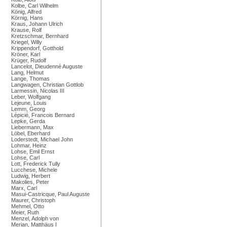
Kolbe, Carl Wilhelm
König, Alfred
Körnig, Hans
Kraus, Johann Ulrich
Krause, Rolf
Kretzschmar, Bernhard
Kriegel, Willy
Krippendorf, Gotthold
Kröner, Karl
Krüger, Rudolf
Lancelot, Dieudenné Auguste
Lang, Helmut
Lange, Thomas
Langwagen, Christian Gottlob
Larmessin, Nicolas III
Leber, Wolfgang
Lejeune, Louis
Lemm, Georg
Lépicié, Francois Bernard
Lepke, Gerda
Liebermann, Max
Löbel, Eberhard
Loderstedt, Michael John
Lohmar, Heinz
Lohse, Emil Ernst
Lohse, Carl
Lott, Frederick Tully
Lucchese, Michele
Ludwig, Herbert
Makolies, Peter
Marx, Carl
Masui-Castricque, Paul Auguste
Maurer, Christoph
Mehmel, Otto
Meier, Ruth
Menzel, Adolph von
Merian, Matthäus I