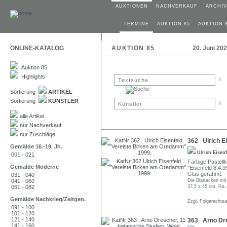
AUKTIONEN
NACHVERKAUF
ARCHIV
TERMINE
AUKTION 85
AUKTION 
ONLINE-KATALOG
AUKTION 85
20. Juni 20
Auktion 85
Highlights
x
Sortierung
ARTIKEL
Sortierung
KÜNSTLER
x
alle Artikel
nur Nachverkauf
nur Zuschläge
362 Ulrich E
Gemälde 16.-19. Jh.
Ulrich Eisen
001 - 021
Farbige Pastellkr
Gemälde Moderne
"Eisenfeld 8.4.9
Glas gerahmt.
031 - 040
041 - 060
Die Blattecken mi
061 - 082
37,5 x 45 cm, Ra.
Gemälde Nachkrieg/Zeitgen.
Zzgl. Folgerechts
091 - 100
101 - 120
121 - 140
363 Arno Dre
141 - 160