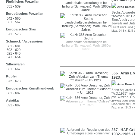
(Schwaben). 
Figürliches Porzellan
531 - 539
Arno Dresc
Sechs Aquarelle
Europäisches Porzellan
"Alvesen, Kr. Ha
542 - 560
Eine Arbeit vers
561 - 567
Jeweils auf Unt
Leicht knick- und g
Europäisches Glas
Max. 24,3 x 31,5 
571 - 576
Schmuck / Accessoires
581 - 601
602 - 620
621 - 640
641 - 654
Silberwaren
661 - 667
366 Arno Dre
Kupfer
1923.
672 - 678
Arno Dresc
Europäisches Kunsthandwerk
Zehn Aquarelle 
681 - 687
"A.D.1923", teil
mit Skizzen. Üb
Asiatika
Jeweils leicht knic
Eine Arbeit mit Re
691 - 697
Psp. max. 34,5 x 
367 HAP Grie
1932–1965. /