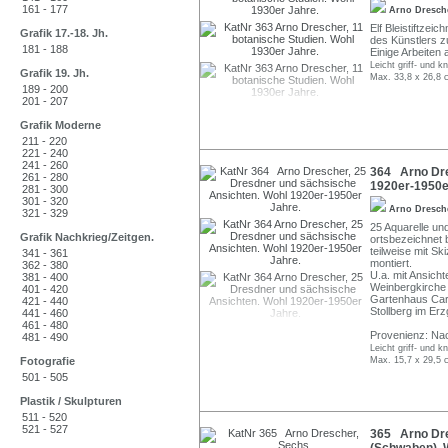
161 - 177
Arno Dresc
Elf Bleistiftzei
Grafik 17.-18. Jh.
des Künstlers z
181 - 188
Einige Arbeiten
Leicht griff- und k
Grafik 19. Jh.
Max. 33,8 x 26,8 
189 - 200
201 - 207
Grafik Moderne
211 - 220
221 - 240
241 - 260
364 Arno Dre
261 - 280
1920er-1950e
281 - 300
301 - 320
Arno Dresc
321 - 329
25 Aquarelle und
Grafik Nachkrieg/Zeitgen.
ortsbezeichnet b
teilweise mit S
341 - 361
montiert.
362 - 380
U.a. mit Ansicht
381 - 400
Weinbergkirche P
401 - 420
Gartenhaus Car
421 - 440
Stollberg im Er
441 - 460
461 - 480
Provenienz: Na
481 - 490
Leicht griff- und k
Fotografie
Max. 15,7 x 29,5 
501 - 505
Plastik / Skulpturen
511 - 520
521 - 527
365 Arno Dre