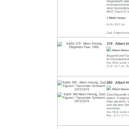
Hegenbarth dati
Inventarnummer
einer Ausstellu
WVZ Zesch D 
> Mehr lesen
41,9 x 29,5 cm.
Zzgl. Folgerechts
379 Albert He
Albert Henn
Aquarell und Fase
im Passepartout
Das Werk wurde nic
17,9 x 11,7 cm, R
380 Albert H
Albert Henn
Zwei Aquarelle ü
datiert. Freiges
Glas gerahmt. 
und mit dem St
versehen.
Das Werk wurde ni
Max. 11,5 x 17,5 