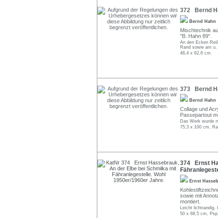
372 Bernd Ha
Bernd Hahn
Mischtechnik au
"B. Hahn 89".
An den Ecken Reiß
Rand sowie am u. l
48,4 x 62,6 cm.
373 Bernd Ha
Bernd Hahn
Collage und Acry
Passepartout mo
Das Werk wurde nic
75,3 x 100 cm, Ra
374 Ernst Ha
Fähranlegeste
Ernst Hasse
Kohlestiftzeichn
sowie mit Annot
montiert.
Leicht lichtrandig,
50 x 68,5 cm, Psp