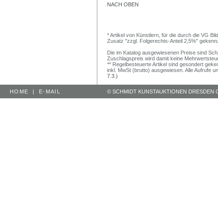
NACH OBEN
* Artikel von Künstlern, für die durch die VG 
Zusatz "zzgl. Folgerechts-Anteil 2,5%" gekenn
Die im Katalog ausgewiesenen Preise sind Schätz
Zuschlagspreis wird damit keine Mehrwertsteu
** Regelbesteuerte Artikel sind gesondert geken
inkl. MwSt (brutto) ausgewiesen. Alle Aufrufe 
7.3.)
HOME
|
E-MAIL
© SCHMIDT KUNSTAUKTIONEN DRESDEN