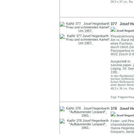
29,5 x 37 cm, Ra.
377 Josef He
Josef Hegen
Pinselzeichnung
Am re. Rand mit
eines Fuchses, 
durch Ulrich Zes
Passepartout mo
WVZ Zesch D III
Ausgestellt in:
saxonia paper. 
Leipzig. 29. Se
138).
In den Randbereich
leichten Griffknic
Ecken Reißzwecklö
einer älteren Mont
48,5 x 36 cm, Psp
Zzgl. Folgerechts
378 Josef He
Josef Hegen
Feder- und Pins
chamoisfarbenem
Hanna Hegenbart
Gespann, darübe