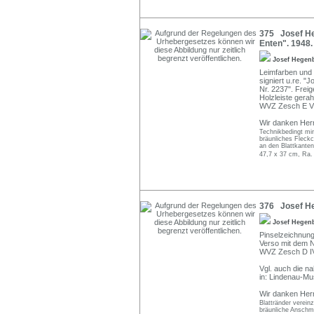
375 Josef He
Enten". 1948.
Josef Hegen
Leimfarben und F
signiert u.re. "
Nr. 2237". Freig
Holzleiste gera
WVZ Zesch E VI
Wir danken Herrn
Technikbedingt min
bräunliches Fleckc
an den Blattkanten
47,7 x 37 cm, Ra.
376 Josef He
Josef Hegen
Pinselzeichnung
Verso mit dem N
WVZ Zesch D I
Vgl. auch die n
in: Lindenau-Mu
Wir danken Herrn
Blattränder verein
bräunliche Anschmu