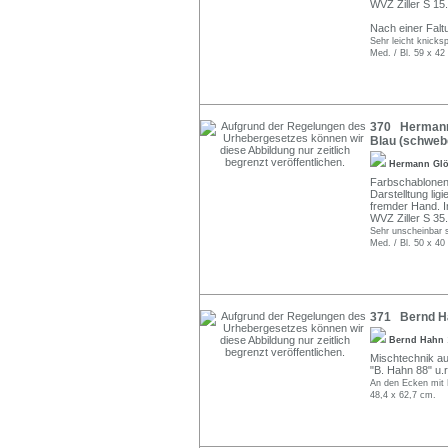
WVZ Ziller S 15.
Nach einer Falt
Sehr leicht knicksp
Med. / Bl. 59 x 42
370 Hermann 
Blau (schweb
Hermann Gl
Farbschablonend
Darstelltung lig
fremder Hand. I
WVZ Ziller S 35.
Sehr unscheinbar 
Med. / Bl. 50 x 40
371 Bernd Ha
Bernd Hahn
Mischtechnik auf
"B. Hahn 88" u.r
An den Ecken mit
48,4 x 62,7 cm.