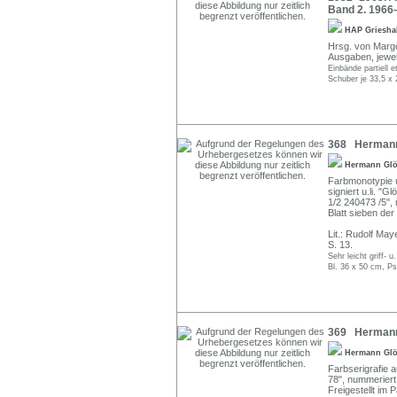
Band 2. 1966
HAP Griesh
Hrsg. von Margo
Ausgaben, jewei
Einbände partiell 
Schuber je 33,5 x
368 Hermann G
Hermann Gl
Farbmonotypie u
signiert u.li. "G
1/2 240473 /5",
Blatt sieben de
Lit.: Rudolf Ma
S. 13.
Sehr leicht griff- u
Bl. 36 x 50 cm, P
369 Hermann 
Hermann Gl
Farbserigrafie a
78", nummeriert
Freigestellt im 