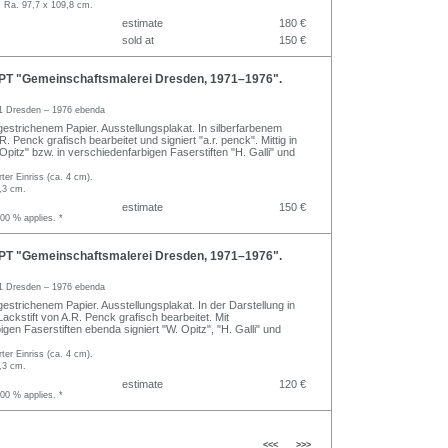
, Ra. 97,7 x 109,8 cm.
estimate
180 €
sold at
150 €
T "Gemeinschaftsmalerei Dresden, 1971–1976".
1 Dresden – 1976 ebenda
 gestrichenem Papier. Ausstellungsplakat. In silberfarbenem
R. Penck grafisch bearbeitet und signiert "a.r. penck". Mittig in
. Opitz" bzw. in verschiedenfarbigen Faserstiften "H. Galli" und
rter Einriss (ca. 4 cm).
,3 cm.
estimate
150 €
.00 % applies. *
T "Gemeinschaftsmalerei Dresden, 1971–1976".
1 Dresden – 1976 ebenda
 gestrichenem Papier. Ausstellungsplakat. In der Darstellung in
ackstift von A.R. Penck grafisch bearbeitet. Mit
gen Faserstiften ebenda signiert "W. Opitz", "H. Galli" und
rter Einriss (ca. 4 cm).
,3 cm.
estimate
120 €
.00 % applies. *
<<<
>>>