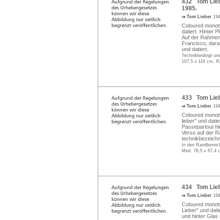
432 Tom Liebe
1985.
Tom Lieber
194
Coloured monotyp
datiert. Hinter P
Auf der Rahmenr
Francisco, dara
und datiert.
Technikbedingt uns
107,5 x 116 cm, R
433 Tom Liebe
Tom Lieber
194
Coloured monotyp
lieber" und dat
Passepartout hi
Verso auf der R
technikbezeichne
In den Randbereich
Med. 78,5 x 67,4 
434 Tom Liebe
Tom Lieber
194
Coloured monotyp
Lieber" und dat
und hinter Glas