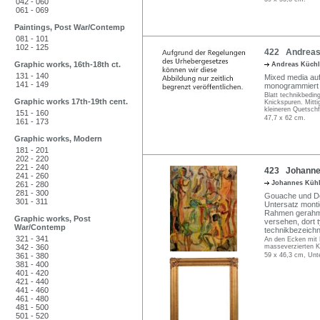
042 - 060
061 - 069
Paintings, Post War/Contemp
081 - 101
102 - 125
422 Andreas 
Graphic works, 16th-18th ct.
Andreas Küch
131 - 140
Mixed media auf
141 - 149
monogrammiert "A
Blatt technikbedin
Graphic works 17th-19th cent.
Knickspuren. Mitt
kleineren Quetschf
151 - 160
47,7 x 62 cm.
161 - 173
Graphic works, Modern
181 - 201
202 - 220
221 - 240
423 Johannes
241 - 260
Johannes Küh
261 - 280
281 - 300
Gouache und Dec
301 - 311
Untersatz monti
Rahmen gerahmt.
Graphic works, Post
versehen, dort t
War/Contemp
technikbezeichn
321 - 341
An den Ecken mit R
342 - 360
masseverzierten K
361 - 380
59 x 46,3 cm, Unt
381 - 400
401 - 420
421 - 440
441 - 460
461 - 480
481 - 500
501 - 520