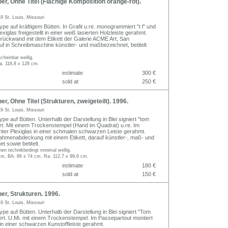
r, Ohne Titel (Flächige Komposition orange-rot).
9 St. Louis, Missouri
e auf kräftigem Bütten. In Grafit u.re. monogrammiert "t l" und
lexiglas freigestellt in einer weiß lasierten Holzleiste gerahmt.
ückwand mit dem Etikett der Galerie ACME Art, San
uf in Schreibmaschine künstler- und maßbezeichnet, betitelt
cheinbar wellig.
a. 118,8 x 128 cm.
estimate
300 €
sold at
250 €
r, Ohne Titel (Strukturen, zweigeteilt). 1996.
9 St. Louis, Missouri
e auf Bütten. Unterhalb der Darstellung in Blei signiert "tom
iert. Mit einem Trockenstempel (Hand im Quadrat) u.re. Im
nter Plexiglas in einer schmalen schwarzen Leiste gerahmt.
ahmenabdeckung mit einem Etikett, darauf künstler-, maß- und
t sowie betitelt.
en technikbedingt minimal wellig.
cm, BA. 86 x 74 cm, Ra. 112,7 x 99,6 cm.
estimate
180 €
sold at
150 €
r, Strukturen. 1996.
9 St. Louis, Missouri
e auf Bütten. Unterhalb der Darstellung in Blei signiert "Tom
iert. U.Mi. mit einem Trockenstempel. Im Passepartout montiert
 in einer schwarzen Kunstoffleiste gerahmt.