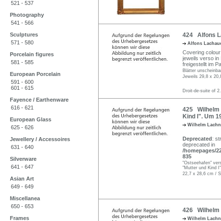
521 - 537
Photography
541 - 566
Sculptures
424 Alfons La
571 - 580
Alfons Lachau
Covering colour 
Porcelain figures
jeweils verso in
581 - 585
freigestellt im 
Blätter unscheinba
European Porcelain
Jeweils 29,8 x 20
591 - 600
601 - 615
Droit-de-suite of 2
Fayence / Earthenware
616 - 621
425 Wilhelm L
Kind I". Um 1
European Glass
Wilhelm Lachn
625 - 626
Deprecated
: st
Jewellery / Accessoires
deprecated in
631 - 640
/homepages/22/
835
Silverware
"Ostseehafen" vers
641 - 647
"Mutter und Kind I
22,7 x 28,6 cm / S
Asian Art
649 - 649
Miscellanea
650 - 653
426 Wilhelm 
Frames
Wilhelm Lachn