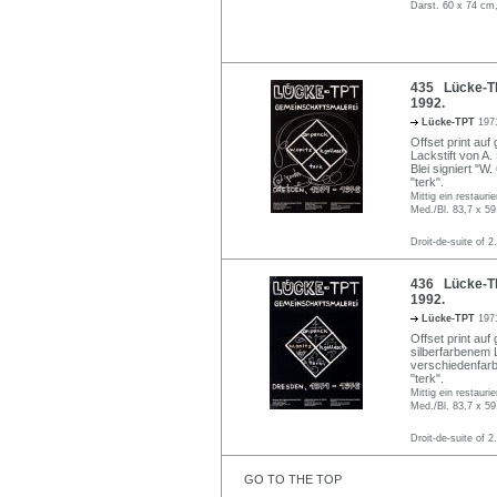
Darst. 60 x 74 cm
435 Lücke-TP
1992.
Lücke-TPT
197
Offset print auf
Lackstift von A. 
Blei signiert "W
"terk".
Mittig ein restaurie
Med./Bl. 83,7 x 59
Droit-de-suite of 2
436 Lücke-TP
1992.
Lücke-TPT
197
Offset print auf
silberfarbenem L
verschiedenfarbi
"terk".
Mittig ein restaurie
Med./Bl. 83,7 x 59
Droit-de-suite of 2
GO TO THE TOP