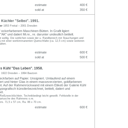
estimate
400 €
sold at
350 €
Küchler "Selbst". 1991.
ler
1953 Freital – 2001 Dresden
 ockerfarbenem Maschinen-Bütten. In Grafit ligiert
K" und datiert Mi.re., re. darunter undeutlich betitelt.
gt wellig. Die seitlichen sowie der u. Randbereich mit Stauchungen und
ig mit einer werkimmanenten Quetschfalte (ca. 12,5 cm) sowie weiteren
alten.
estimate
600 €
sold at
500 €
 Kühl "Das Leben". 1958.
l
1922 Dresden – 1994 Bautzen
kfarben auf Papier. Unsigniert. Umlaufend auf einem
ert und hinter Glas in einem masseverzierten, goldfarbenen
 Auf der Rahmenrückwand mit einem Etikett der Galerie Kühl
ypografisch künstlerbezeichnet, betitelt, datiert und
et.
eißzwecklöchlein. Technikbedingt leicht gewellt. Fehlstelle in der
artusche des Rahmens o.re.
ers. 71,5 x 57 cm, Ra. 86 x 70 cm.
estimate
600 €