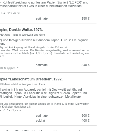
r Kohlestiftzeichnung auf festem Papier. Signiert "LEIFER" und
 Passepartout hinter Glas in einer dunkelbraunen Holzleiste
, Ra. 62 x 76 cm.
estimate
150 €
pke, Dunkle Wolke. 1973.
939 Jena – lebt in Wurgwitz und Gera
) und farbigen Kreiden auf dünnem Japan. U.re. in Blei signiert
ert.
llig und knickspurig mit Randmängeln. In den Ecken mit
n aus dem Werkprozess. Die Ränder unregelmäßig, werkimmanent. Am u.
er Einriss mit Fehlstelle (ca. 1,3 x 0,7 cm). Innerhalb der Darstellung ein
u.re.
estimate
340 €
.00 % applies. *
pke "Landschaft um Dresden". 1992.
939 Jena – lebt in Wurgwitz und Gera
awing in ink mit Aquarell, partiell mit Deckweiß gehöht auf
ttrigen Japan. In Faserstift u.re. signiert "Gerda Lepke" und
i. betitelt. Hinter Acrylglas in einer schwarzen Metallleiste
lig und knickspurig, ein kleiner Einriss am li. Rand o. (5 mm). Die weißen
t Krakelee, deutlicher u.li.
a. 51,7 x 71,7 cm.
estimate
500 €
sold at
400 €