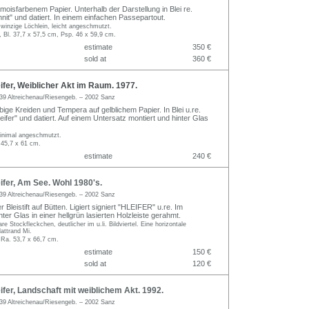
moisfarbenem Papier. Unterhalb der Darstellung in Blei re.
hnit" und datiert. In einem einfachen Passepartout.
winzige Löchlein, leicht angeschmutzt.
, Bl. 37,7 x 57,5 cm, Psp. 46 x 59,9 cm.
estimate
350 €
sold at
360 €
fer, Weiblicher Akt im Raum. 1977.
39 Altreichenau/Riesengeb. – 2002 Sanz
bige Kreiden und Tempera auf gelblichem Papier. In Blei u.re.
Leifer" und datiert. Auf einem Untersatz montiert und hinter Glas
 minimal angeschmutzt.
 45,7 x 61 cm.
estimate
240 €
fer, Am See. Wohl 1980's.
39 Altreichenau/Riesengeb. – 2002 Sanz
 Bleistift auf Bütten. Ligiert signiert "HLEIFER" u.re. Im
ter Glas in einer hellgrün lasierten Holzleiste gerahmt.
 Stockfleckchen, deutlicher im u.li. Bildviertel. Eine horizontale
attrand Mi.
 Ra. 53,7 x 66,7 cm.
estimate
150 €
sold at
120 €
fer, Landschaft mit weiblichem Akt. 1992.
39 Altreichenau/Riesengeb. – 2002 Sanz