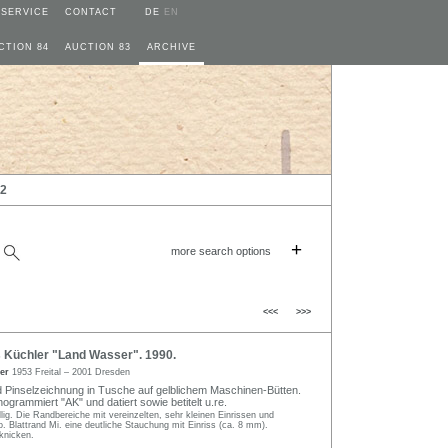
SERVICE
CONTACT
DE
EN
CTION 84
AUCTION 83
ARCHIVE
22
+
more search options
<<<
>>>
Küchler "Land Wasser". 1990.
ler
1953 Freital – 2001 Dresden
 Pinselzeichnung in Tusche auf gelblichem Maschinen-Bütten.
onogrammiert "AK" und datiert sowie betitelt u.re.
lig. Die Randbereiche mit vereinzelten, sehr kleinen Einrissen und
 Blattrand Mi. eine deutliche Stauchung mit Einriss (ca. 8 mm).
fknicken.