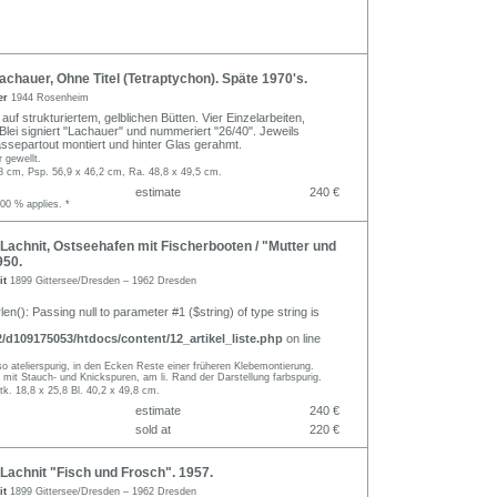
chauer, Ohne Titel (Tetraptychon). Späte 1970's.
er
1944 Rosenheim
auf strukturiertem, gelblichen Bütten. Vier Einzelarbeiten,
 Blei signiert "Lachauer" und nummeriert "26/40". Jeweils
Passepartout montiert und hinter Glas gerahmt.
r gewellt.
,8 cm, Psp. 56,9 x 46,2 cm, Ra. 48,8 x 49,5 cm.
estimate
240 €
.00 % applies. *
achnit, Ostseehafen mit Fischerbooten / "Mutter und
950.
it
1899 Gittersee/Dresden – 1962 Dresden
rlen(): Passing null to parameter #1 ($string) of type string is
d109175053/htdocs/content/12_artikel_liste.php
on line
o atelierspurig, in den Ecken Reste einer früheren Klebemontierung.
" mit Stauch- und Knickspuren, am li. Rand der Darstellung farbspurig.
tk. 18,8 x 25,8 Bl. 40,2 x 49,8 cm.
estimate
240 €
sold at
220 €
Lachnit "Fisch und Frosch". 1957.
it
1899 Gittersee/Dresden – 1962 Dresden