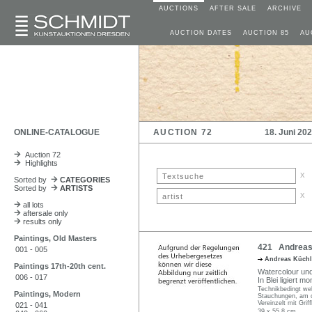
AUCTIONS
AFTER SALE
ARCHIVE
AUCTION DATES
AUCTION 85
AU
ONLINE-CATALOGUE
AUCTION 72
18. Juni 20
Auction 72
Highlights
x
Sorted by
CATEGORIES
Sorted by
ARTISTS
x
all lots
aftersale only
results only
Paintings, Old Masters
421 Andreas 
001 - 005
Andreas Küch
Paintings 17th-20th cent.
Watercolour und
006 - 017
In Blei ligiert m
Technikbedingt wel
Paintings, Modern
Stauchungen, am o.
Vereinzelt mit Grif
021 - 041
39 x 55,8 cm.