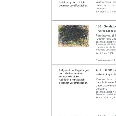
Watercolour übe
datiert u.re. Im
gerahmt.
BA 48,8 x 62,8 cm
430 Gerda Le
Gerda Lepke
1
Pen drawing (ink
"Lepke" und dati
Technikbedingt we
Reißzwecklöchlei
Rand ein deutlicher
winziges Löchlein 
21, 8 x 31,7 cm.
Droit-de-suite of 2
431 Gerda Le
Gerda Lepke
1
Pen and brush dr
hauchdünnem, kni
datiert sowie u.M
gerahmt.
Technikbedingt wel
Bereiche partiell mi
34,8 x 50,2 cm, R