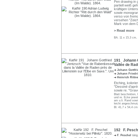
Pen drawing in 
partiell weiß g
kräftigen Untersa
sowie monogramm
verso von frem
versehen "Zeich
Mark von dem Di
> Read more
BA. 11 x 15,3 cm,
191 Johann G
Vallée de Rad
Johann Gottfr
Johann Friedr
Heinrich Rittn
Etching, kolorier
"Dessiné d’après
sowie re. "Gravé
Blatt beschnitten, 
und re. Ecke jewei
am u.li. Rand sowi
leicht angeschmut
Bl. 41,7 x 54,4 cm
192 F. Peschel
F. Peschel
täti