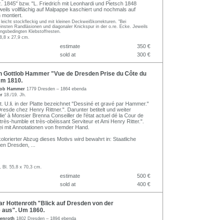
z. 1845" bzw. "L. Friedrich mit Leonhardi und Pietsch 1848
weils vollflächig auf Malpappe kaschiert und nochmals auf
 montiert.
 leicht stockfleckig und mit kleinen Deckweißkorrekturen. "Bei
insten Randläsionen und diagonaler Knickspur in der o.re. Ecke. Jeweils
ngsbedingten Klebstoffresten.
8,8 x 27,9 cm.
estimate
350 €
sold at
300 €
n Gottlob Hammer "Vue de Dresden Prise du Côte du
Um 1810.
tlob Hammer
1779 Dresden – 1864 ebenda
er
18./19. Jh.
rt. U.li. in der Platte bezeichnet "Dessiné et gravé par Hammer."
Dresde chez Henry Rittner.". Darunter betitelt und weiter
e' à Monsier Brenna Conseiller de l'état actuel dé la Cour de
rès-humble et très-obéissant Serviteur et Ami Henry Ritter.".
lei mit Annotationen von fremder Hand.
kolorierter Abzug dieses Motivs wird bewahrt in: Staatliche
en Dresden,
...
, Bl. 55,8 x 70,3 cm.
estimate
500 €
sold at
400 €
 Hottenroth "Blick auf Dresden von der
 aus". Um 1860.
tenroth
1802 Dresden – 1894 ebenda