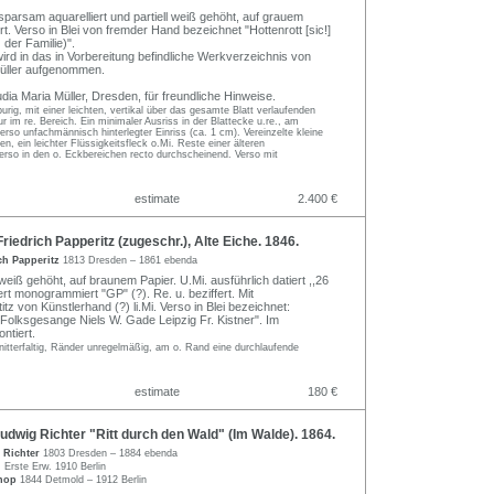
sparsam aquarelliert und partiell weiß gehöht, auf grauem
rt. Verso in Blei von fremder Hand bezeichnet "Hottenrott [sic!]
der Familie)".
ird in das in Vorbereitung befindliche Werkverzeichnis von
Müller aufgenommen.
dia Maria Müller, Dresden, für freundliche Hinweise.
urig, mit einer leichten, vertikal über das gesamte Blatt verlaufenden
r im re. Bereich. Ein minimaler Ausriss in der Blattecke u.re., am
 verso unfachmännisch hinterlegter Einriss (ca. 1 cm). Vereinzelte kleine
n, ein leichter Flüssigkeitsfleck o.Mi. Reste einer älteren
erso in den o. Eckbereichen recto durchscheinend. Verso mit
estimate
2.400 €
iedrich Papperitz (zugeschr.), Alte Eiche. 1846.
ch Papperitz
1813 Dresden – 1861 ebenda
weiß gehöht, auf braunem Papier. U.Mi. ausführlich datiert ,,26
iert monogrammiert "GP" (?). Re. u. beziffert. Mit
tz von Künstlerhand (?) li.Mi. Verso in Blei bezeichnet:
Folksgesange Niels W. Gade Leipzig Fr. Kistner". Im
ntiert.
itterfaltig, Ränder unregelmäßig, am o. Rand eine durchlaufende
estimate
180 €
dwig Richter "Ritt durch den Wald" (Im Walde). 1864.
 Richter
1803 Dresden – 1884 ebenda
n
Erste Erw. 1910 Berlin
onop
1844 Detmold – 1912 Berlin