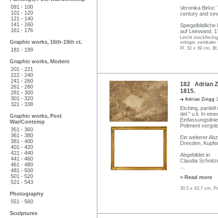
091 - 100
Veronika Birke: 
101 - 120
century and sev
121 - 140
141 - 160
Spiegelbildlich
161 - 176
auf Leinwand, 1
Leicht stockflecki
Graphic works, 16th-19th ct.
mittiger, vertikal
Pl. 32 x 39 cm, Bl
181 - 199
Graphic works, Modern
201 - 221
222 - 240
241 - 260
182 Adrian Zi
261 - 280
1815.
281 - 300
301 - 320
Adrian Zingg
321 - 338
Etching, partiell
del." u.li. In ei
Graphic works, Post
Einfassungslinie
War/Contemp
Poliment vergol
351 - 360
361 - 380
Ein weiterer Ab
381 - 400
Dresden, Kupfer
401 - 420
421 - 440
Abgebildet in:
441 - 460
Claudia Schnitz
461 - 480
...
481 - 500
501 - 520
> Read more
521 - 543
30,5 x 43,7 cm, P
Photography
551 - 560
Sculptures