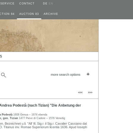
SERVICE
CONTACT
DE
EN
CTION 84
AUCTION 83
ARCHIVE
25
+
more search options
<<<
>>>
Andrea Podestà (nach Tizian) "Die Anbetung der
a Podestà
1608 Genua – 1674 ebenda
io, gen. Tizian
1477 Pieve di Cadore – 1576 Venedig
. Bezeichnet u.li. "All' Ill. Sig.r. il Sig.r. Cavalier Cassiano dal
. Titanus inv. Romae Superiorum licentia 1636. Apud Ioseph