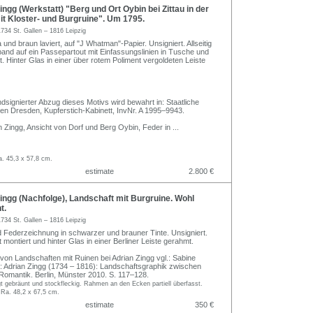
ngg (Werkstatt) "Berg und Ort Oybin bei Zittau in der
it Kloster- und Burgruine". Um 1795.
1734 St. Gallen – 1816 Leipzig
a und braun laviert, auf "J Whatman"-Papier. Unsigniert. Allseitig
band auf ein Passepartout mit Einfassungslinien in Tusche und
t. Hinter Glas in einer über rotem Poliment vergoldeten Leiste
ndsignierter Abzug dieses Motivs wird bewahrt in: Staatliche
 Dresden, Kupferstich-Kabinett, InvNr. A 1995–9943.
an Zingg, Ansicht von Dorf und Berg Oybin, Feder in
...
a. 45,3 x 57,8 cm.
estimate
2.800 €
ngg (Nachfolge), Landschaft mit Burgruine. Wohl
t.
1734 St. Gallen – 1816 Leipzig
 Federzeichnung in schwarzer und brauner Tinte. Unsigniert.
montiert und hinter Glas in einer Berliner Leiste gerahmt.
 von Landschaften mit Ruinen bei Adrian Zingg vgl.: Sabine
: Adrian Zingg (1734 – 1816): Landschaftsgraphik zwischen
Romantik. Berlin, Münster 2010. S. 117–128.
t gebräunt und stockfleckig. Rahmen an den Ecken partiell überfasst.
 Ra. 48,2 x 67,5 cm.
estimate
350 €