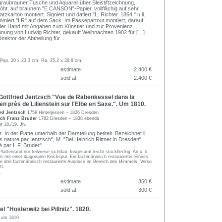
graubrauner Tusche und Aquarell über Bleistiftzeichnung,
ehöht, auf braunem "E CANSON"-Papier, vollflächig auf sehr
tzkarton montiert. Signiert und datiert "L. Richter. 1864." u.li.
iert "LR" auf dem Sack. Im Passepartout montiert, darauf
der Hand mit Angaben zum Künstler und zur Provenienz
nung von Ludwig Richter, gekauft Weihnachten 1902 für […]
rektor der Abtheilung für
...
 Psp. 20 x 23,3 cm, Ra. 25,2 x 29,8 cm.
estimate
2.400 €
sold at
2.400 €
ottfried Jentzsch "Vue de Rabenkessel dans la
en près de Lilienstein sur l'Elbe en Saxe.". Um 1810.
ied Jentzsch
1759 Hinterjessen – 1826 Dresden
ich Franz Bruder
1782 Dresden – 1838 ebenda
er
18./19. Jh.
t. In der Platte unterhalb der Darstellung betitelt. Bezeichnet li.
 nature par Ientzsch", M. "Bei Heinrich Rittner in Dresden"
 par I. F. Bruder".
Plattenrand nur teilweise sichtbar. Insgesamt leicht stockfleckig. An u. li.
ls mit einer diagonalen Knickspur. Ein fachmännisch restaurierter Einriss
e drei fachmännisch restaurierte Ausrisse im Bereich des Himmels. Verso
zt.
.
estimate
350 €
sold at
300 €
 "Hosterwitz bei Pillnitz". 1820.
g um 1810