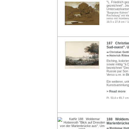
"L. Friedrich ge
gezeichnet". Je
Untersatzkarton
"Burgruine Kohren"
Rochsburg" mit kle
verso mit montieru
19,5 x 27,8 cm / 1
187 Christia
Sud-ouest". 
Christian Got
Heinrich Rittn
Etching, kolorie
sowie mittig "à 
bezeichnet "Dedi
Russie par Son t
Verso u.re. in B
Ein weiterer, un
Kunstsammlung
> Read more
Pl. 53,4 x 65,7 cm
188 Woldemar
Marienbrücke
Woldemar Hot