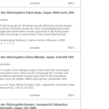
estimate
500 €
des Glücksgottes Fukurokuju. Japan. Wohl early 19th
chnitzt.
Fukurokujo gilt als Verkörperung der Weisheit und des langen
rschhorn-Netsuke wurde aus einer Geweihgabel geschnitzt.
ingten Besonderheiten wurden geschickt in die Komposition
hält Fukurokuju in seiner linken Hand einen Wanderstab.
ivatsammlung Sachsen; Galerie Gemini, München, 2000.
cm, T. 1,3 cm.
estimate
500 €
es Glücksgottes Ebisu (Manju). Japan. 2nd half 19th
schnitzt.
in runder Form (Manju) zeigt in Flachrelief den Glücksgott
 und einem Fisch. Ebisu ist der Schutzgott der Fischer und
terialbesonderheiten wurden geschickt in die Darstellung
ass auch die beiden Hälften passgenau zueinander sind.
iket von Hans-Martin Schmitz, Köln, registrierter Gutachter beim
Naturschutz, vom 11.03.2021.
estimate
280 €
der Glücksgöttin Benten. Yamaguchi Chikuyôsai
erkstatt), Japan. Um 1890.