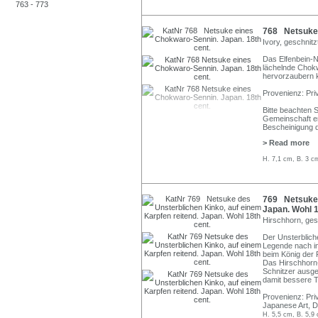
763 - 773
768 Netsuke 
Ivory, geschnitz
Das Elfenbein-N
lächelnde Chokw
hervorzaubern k
Provenienz: Pr
Bitte beachten 
Gemeinschaft erl
Bescheinigung 
> Read more
H. 7,1 cm, B. 3 cm
769 Netsuke d
Japan. Wohl 1
Hirschhorn, ges
Der Unsterblich
Legende nach im
beim König der 
Das Hirschhorn
Schnitzer ausge
damit bessere T
Provenienz: Pri
Japanese Art, 
H. 5,5 cm, B. 5,9 