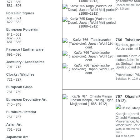
geschnitzte Ara
571 - 580
Deckel mit drei kl
581 - 596
D. 7,5 cm.
Porcelain figures
601 - 621
622 - 632
European Porcelain
641 - 661
662 - 680
766 Tabaktasc
681 - 686
Bambus, geschni
Vorderseite mit
Fayence / Earthenware
691 - 696
Daruma führte 
sieben Jahre in 
Jewellery / Accessoires
als Stehaufmänn
701 - 713
Spielzeug auf d
Clocks / Watches
Provenienz: Pri
Behälter: H. 10,9 
721 - 727
European Glass
731 - 739
767 Ohashi Ma
European Decorative Art
1912).
740 - 748
Ohashi Man
Furniture / Interior
Kakejiku (scroll
751 - 757
Ohashi Manpo). W
Provenance: Acq
Asian Art
World War I or e
761 - 762
With scattered cre
mm).
141 x 68,5 cm.
Japanese Art