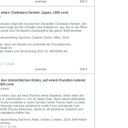
estimate
600 €
eines Chokwaro-Sennin. Japan. 18th cent.
t.
etsuke zeigt den mystischen Einsiedler Chokwaro-Sennin. Der
aro trägt auf der Schulter eine Kalebasse, aus der er ein Pferd
onnte und mit diesem Zauberpferd die ganze Welt bereiste.
ivatsammlung Sachsen; Galerie Zacke, Wien, 2010.
Sie, dass ein Handel nur innerhalb der Europäischen
aubt ist.
des Rates und Verordnung (EG) Nr. 865/2006 der
...
, T. 1,2 cm.
estimate
500 €
es Unsterblichen Kinko, auf einem Karpfen reitend.
8th cent.
chnitzt.
e Kinko sitzt auf dem Rücken eines Karpfens. Kinko lebte der
 4. Jahrhundert v. Chr. im Staat Zhao. Nach einem Aufenthalt
Fische ermahnte er seine Schüler, keine Fische mehr zu töten.
-Netsuke hat eine annähernd runde Form und wurde vom
höhlt (Ryusa-Netsuke), damit es ein leichteres Gewicht und
rageigenschaften hat.
vatsammlung Sachsen; Andy Jordan, London, 2010; Neil Holton
Dunmow.
cm, T. 2,3 cm.