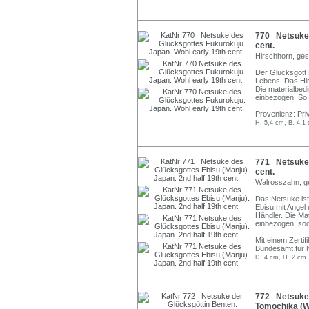
770 Netsuke 
cent.
Hirschhorn, ges
Der Glücksgott 
Lebens. Das Hi
Die materialbed
einbezogen. So 
Provenienz: Pr
H. 5,4 cm, B. 4,1 
771 Netsuke d
cent.
Walrosszahn, ge
Das Netsuke ist 
Ebisu mit Angel
Händler. Die Ma
einbezogen, sod
Mit einem Zertif
Bundesamt für 
D. 4 cm, H. 2 cm.
772 Netsuke 
Tomochika (W