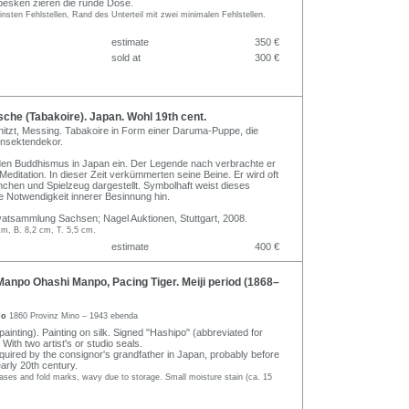
besken zieren die runde Dose.
einsten Fehlstellen, Rand des Unterteil mit zwei minimalen Fehlstellen.
estimate
350 €
sold at
300 €
he (Tabakoire). Japan. Wohl 19th cent.
tzt, Messing. Tabakoire in Form einer Daruma-Puppe, die
 Insektendekor.
den Buddhismus in Japan ein. Der Legende nach verbrachte er
Meditation. In dieser Zeit verkümmerten seine Beine. Er wird oft
chen und Spielzeug dargestellt. Symbolhaft weist dieses
ie Notwendigkeit innerer Besinnung hin.
vatsammlung Sachsen; Nagel Auktionen, Stuttgart, 2008.
cm, B. 8,2 cm, T. 5,5 cm.
estimate
400 €
npo Ohashi Manpo, Pacing Tiger. Meiji period (1868–
po
1860 Provinz Mino – 1943 ebenda
 painting). Painting on silk. Signed "Hashipo" (abbreviated for
ith two artist's or studio seals.
uired by the consignor's grandfather in Japan, probably before
arly 20th century.
ases and fold marks, wavy due to storage. Small moisture stain (ca. 15