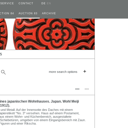
SERVICE
CONTACT
DE
EN
CTION 84
AUCTION 83
ARCHIVE
25
+
more search options
<<<
>>>
ines japanischen Wohnhauses. Japan. Wohl Meiji
1912).
und Metall. Auf der Innenseite des Daches mit einem
pieretikett "No. 3" versehen. Haus auf einem Postament,
 aus einem Wohn- und Küchenbereich, ausgestaltete
 Schiebetüren, umgeben von einem Eingangsbereich mit Zaun.
 Figuren und einer Rikscha.