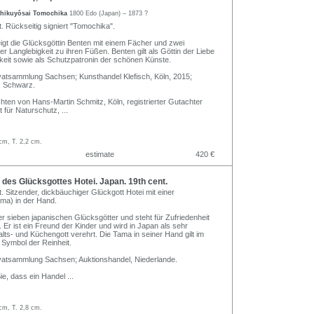
hikuyôsai Tomochika
1800 Edo (Japan) – 1873 ?
t. Rückseitig signiert "Tomochika".
gt die Glücksgöttin Benten mit einem Fächer und zwei
r Langlebigkeit zu ihren Füßen. Benten gilt als Göttin der Liebe
eit sowie als Schutzpatronin der schönen Künste.
vatsammlung Sachsen; Kunsthandel Klefisch, Köln, 2015;
 Schwarz.
hten von Hans-Martin Schmitz, Köln, registrierter Gutachter
 für Naturschutz,
...
cm, T. 2,2 cm.
estimate
420 €
es Glücksgottes Hotei. Japan. 19th cent.
t. Sitzender, dickbäuchiger Glückgott Hotei mit einer
ma) in der Hand.
der sieben japanischen Glücksgötter und steht für Zufriedenheit
. Er ist ein Freund der Kinder und wird in Japan als sehr
lts- und Küchengott verehrt. Die Tama in seiner Hand gilt im
Symbol der Reinheit.
vatsammlung Sachsen; Auktionshandel, Niederlande.
Sie, dass ein Handel
...
cm, T. 2,8 cm.