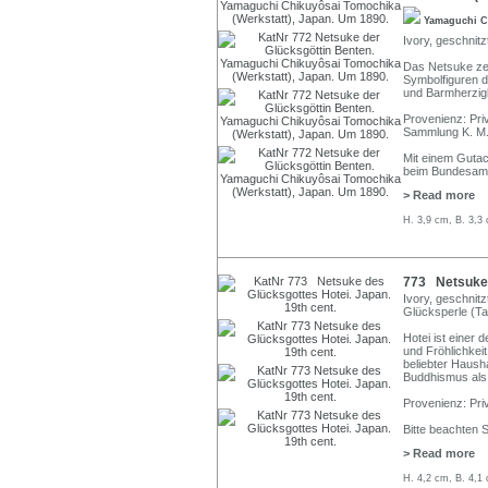
Yamaguchi C
Ivory, geschnitz
Das Netsuke zei
Symbolfiguren de
und Barmherzigk
Provenienz: Pri
Sammlung K. M.
Mit einem Gutac
beim Bundesamt
> Read more
H. 3,9 cm, B. 3,3 
773 Netsuke d
Ivory, geschnitz
Glücksperle (Ta
Hotei ist einer 
und Fröhlichkeit
beliebter Hausha
Buddhismus als 
Provenienz: Pri
Bitte beachten 
> Read more
H. 4,2 cm, B. 4,1 