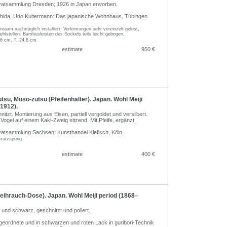
ivatsammlung Dresden; 1926 in Japan erworben.
oshida, Udo Kultermann: Das japanische Wohnhaus. Tübingen
raum nachträglich installiert. Verleimungen sehr vereinzelt gelöst,
hlstellen. Bambusleisten des Sockels teils leicht gebogen.
,6 cm, T. 24,8 cm.
estimate
950 €
su, Muso-zutsu (Pfeifenhalter). Japan. Wohl Meiji
1912).
itzt. Montierung aus Eisen, partiell vergoldet und versilbert.
 Vogel auf einem Kaki-Zweig sitzend. Mit Pfeife, ergänzt.
vatsammlung Sachsen; Kunsthandel Klefisch, Köln.
ratzspurig.
estimate
400 €
ihrauch-Dose). Japan. Wohl Meiji period (1868–
 und schwarz, geschnitzt und poliert.
eordnete und in schwarzen und roten Lack in guribori-Technik