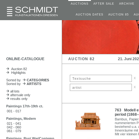
AUCTIONS
AFTER SALE
ARCHIVE
AUCTION DATES
AUCTION 85
AU
ONLINE-CATALOGUE
AUCTION 82
21. Juni 20
Auction 82
Highlights
x
Sorted by
CATEGORIES
Sorted by
ARTISTS
x
all lots
aftersale only
results only
Paintings 17th-19th ct.
763 Modell e
001 - 017
period (1868–
Paintings, Modern
Bambus, Papier 
nummerierten Pa
021 - 041
bestehend u.a.
042 - 060
Innenräume mit
061 - 079
Mit vier kleinen
Paintings, Post War/Contemp