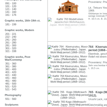
Provenienz: Pr
091 - 100
101 - 120
Lit.: Tetsuro Y
121 - 140
1969.
141 - 160
Glühlampe im Innen
161 - 176
wenige minimale Fe
H. 16,5 cm, B. 23
Graphic works, 16th-19th ct.
181 - 199
Graphic works, Modern
201 - 221
222 - 240
241 - 260
261 - 280
281 - 300
764 Kiseruzut
301 - 320
period (1868–
321 - 338
Ebenholz, geschn
Relief mit einem
Graphic works, Post
War/Contemp
Provenienz: Pri
351 - 360
Sehr unscheinbar k
361 - 380
L. 20,5 cm.
381 - 400
401 - 420
421 - 440
441 - 460
461 - 480
481 - 500
501 - 520
521 - 543
765 Kogo (We
Photography
1912).
551 - 560
Urushi Lack, rot
Sculptures
Gleichmäßig ang