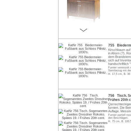
755 Biedermei
Kirschbaum auf N
in Ahorn (?). R
dem Brandstempel
sich auf Invent
handschriftlich 
Furnier vereinzelt
Samtbezug mit deut
H. 17,5 cm, B. 36
756 Tisch. S
Frühes 20th c
Qerrechteckige
furniert. Die B
Auflage. Messi
Furnier partiell r
den Beschlägen.
H. 75 cm, B. 100,