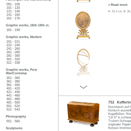
091 - 100
> Read more
101 - 120
121 - 140
H. 51,5 cm, B. 26
141 - 160
161 - 176
Graphic works, 16th-19th ct.
181 - 199
Graphic works, Modern
201 - 221
222 - 240
241 - 260
261 - 280
281 - 300
301 - 320
321 - 338
Graphic works, Post
War/Contemp
351 - 360
361 - 380
381 - 400
401 - 420
421 - 440
441 - 460
461 - 480
752 Koffertru
481 - 500
501 - 520
Nussbaum auf Na
521 - 543
Konisch auswei
Kugelfüßen. Rüc
Photography
"LK 6" in schwa
Truhen-Schnapps
551 - 560
originaler Papie
Korpus-Innenwän
Sculptures