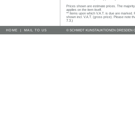
Prices shown are estimate prices. The majority
applies on the item itself.
** Items upon which V.A.T. is due are marked. F
shown incl. V.A.T. (gross price). Please note tha
7.3.)
HOME
|
MAIL TO US
© SCHMIDT KUNSTAUKTIONEN DRESDEN