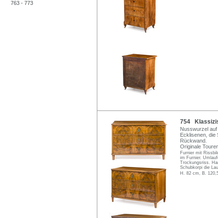
763 - 773
754 Klassizi
Nusswurzel auf 
Ecklisenen, die 
Rückwand.
Originale Toure
Furnier mit Rissbil
im Furnier. Umlauf
Trockungsriss. Han
Schubkorpi die La
H. 82 cm, B. 120,