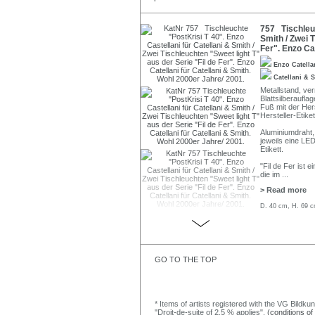
757 Tischleuc
Smith / Zwei T
Fer". Enzo Ca
Enzo Catell
Catellani & 
Metallstand, ver
Blattsilberaufl
Fuß mit der Her
Hersteller-Etiket
Aluminiumdraht, 
jeweils eine LE
Etikett.
"Fil de Fer ist
die im
...
> Read more
D. 40 cm, H. 69 c
GO TO THE TOP
* Items of artists registered with the VG Bildku
"Droit-de-suite of 2,5 % applies".
(conditions of