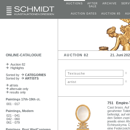
AUCTIONS
AFTER
ARCHIVE
SERV
SALE
AUCTION DATES
AUCTION 85
AU
ONLINE-CATALOGUE
AUCTION 82
21. Juni 20
Auction 82
Highlights
x
Sorted by
CATEGORIES
Sorted by
ARTISTS
x
all lots
aftersale only
results only
Paintings 17th-19th ct.
751 Empire-To
001 - 017
Cast brass. Auf
Paintings, Modern
gerahmter Toile
befestigt, auf 
021 - 041
den Seiten zwei
042 - 060
jeweils einen Ä
061 - 079
Echinuskyma. D
eine Federzeich
Paintings, Post War/Contemp