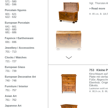
571 - 580
Vgl.: Thorsten A
581 - 596
> Read more
Porcelain figures
601 - 621
H. 85 cm, B. 116,
622 - 632
European Porcelain
641 - 661
662 - 680
681 - 686
Fayence / Earthenware
691 - 696
Jewellery / Accessoires
701 - 713
Clocks / Watches
721 - 727
European Glass
753 Kleine P
731 - 739
Kirschbaum auf 
European Decorative Art
Platte mit vier
Füße. Abgeschrä
740 - 748
Ebenholz. Origi
Etiketts.
Furniture / Interior
Lauleisten wohl er
751 - 757
H. 80,9 cm, B. 66
Asian Art
761 - 762
Japanese Art