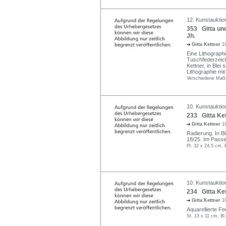
12. Kunstauktion
353 Gitta und
Jh.
Gitta Kettner
1
Eine Lithograph
Tuschfederzeichn
Kettner, in Blei 
Lithographie mi
Verschiedene Maß
10. Kunstauktio
233 Gitta Ket
Gitta Kettner
1
Radierung. In Ble
18/25. Im Passe
Pl. 32 x 24,5 cm, 
10. Kunstauktio
234 Gitta Ket
Gitta Kettner
1
Aquarellierte Fed
St. 13 x 11 cm, Bl