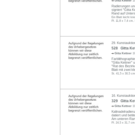
Gitta Kettner
1
Radierungen und
signiert "Gitta K
Rand auf Unters
Ein Blatt leicht kni
Pl. 11,8 x 7,4 cm,
29. Kunstauktio
528 Gitta Ket
Gitta Kettner
1
Farblithographie
"Gitta Kettner" 
"Rat des Bezirk
Blatt mit zwei k
St. 41,5 x 30,5 cm
16. Kunstauktion
329 Gitta Ket
Gitta Kettner
1
Kaltnadelradieru
datiert und betite
Am unteren Rand
Pl. 24,5 x 31,7 cm