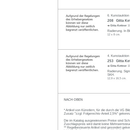
6. Kunstauktion
208 Gitta Ke
Gitta Kettner
1
Radierung. In Ble
12 x 8 cm.
4. Kunstauktion 
253 Gitta Ket
Gitta Kettner
1
Radierung. Signie
SKH.
12,9 x 16,5 cm.
NACH OBEN
* Artikel von Künstlern, für die durch die VG 
Zusatz "zzgl. Folgerechts-Anteil 2,5%" gekenn
Die im Katalog ausgewiesenen Preise sind Schätz
Zuschlagspreis wird damit keine Mehrwertsteu
** Regelbesteuerte Artikel sind gesondert geken