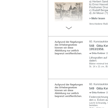
a) Herbert Sandb
b) Ernst Hasseb
Posthumer Druc
c) Rudolf Berga
d) Jiri Meser (?
> Mehr lesen
Verschiedene Maße
60. Kunstauktion
548 Gitta Ket
1953/1958.
Gitta Kettner
1
Lithografien auf 
datiert.
Blätter minimal kni
St. 14 x 21 cm, Bl
60. Kunstauktion
549 Gitta Ke
Gitta Kettner
1
Federzeichnung in
den o. Ecken au
Leicht lichtrandig
berieben.