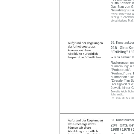
"Gitta Kettner" 
Das Blatt von Ge
Neujahrsgruß i
Zwei Blätter von G
fleckig, "Generati
Verschiedene Maße
38. Kunstauktio
218 Gitta Ke
"Frühling" / 
Gitta Kettner
1
Radierungen und
"Umarmung" u.re. 
"Probedruck".
"Frühling" u.re. I
nummeriert "10/5
"Dresden" im Ste
Blei signiert "Ge
Jeweils hinter G
Jeweils leicht lich
lichtrandig.
Ra. min. 30,5 x 3
37. Kunstauktio
204 Gitta Ket
1988 / 1978 / 