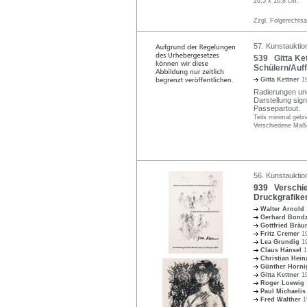
26,5 x 10,8 cm.
Zzgl. Folgerechts
57. Kunstauktio
539 Gitta Ket
Schülern/Auf
Gitta Kettner
1
Radierungen und 
Darstellung sign
Passepartout.
Teils minimal gebr
Verschiedene Maße
56. Kunstauktion
939 Verschie
Druckgrafiken
Walter Arnold
Gerhard Bond
Gottfried Bräu
Fritz Cremer
1
Lea Grundig
1
Claus Hänsel
1
Christian Hei
Günther Horn
Gitta Kettner
1
Roger Loewig
Paul Michaeli
Fred Walther
1