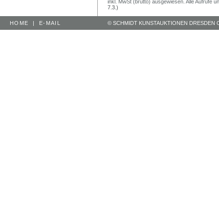
inkl. MwSt (brutto) ausgewiesen. Alle Aufrufe 
7.3.)
HOME
|
E-MAIL
© SCHMIDT KUNSTAUKTIONEN DRESDEN