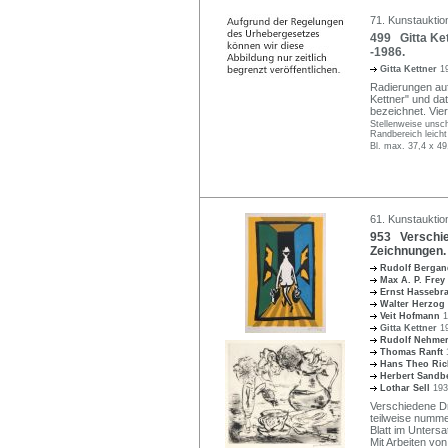
71. Kunstauktio
499 Gitta Ket
-1986.
Gitta Kettner
1
Radierungen auf 
Kettner" und dati
bezeichnet. Vier
Stellenweise unsch
Randbereich leicht
Bl. max. 37,4 x 49
61. Kunstauktio
953 Verschie
Zeichnungen. 
Rudolf Berga
Max A. P. Frey
Ernst Hassebr
Walter Herzog
Veit Hofmann
1
Gitta Kettner
1
Rudolf Nehme
Thomas Ranft
Hans Theo Ric
Herbert Sand
Lothar Sell
193
Verschiedene Dru
teilweise nummer
Blatt im Untersa
Mit Arbeiten von