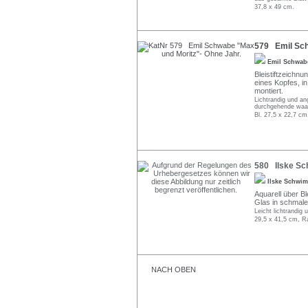
37,8 x 49 cm.
579 Emil Sch
Emil Schwa
Bleistiftzeichnun
eines Kopfes, in
montiert.
Lichtrandig und an
durchgehende waag
Bl. 27,5 x 22,7 cm
580 Ilske Sc
Ilske Schwi
Aquarell über Ble
Glas in schmale
Leicht lichtrandig 
29,5 x 41,5 cm, R
NACH OBEN