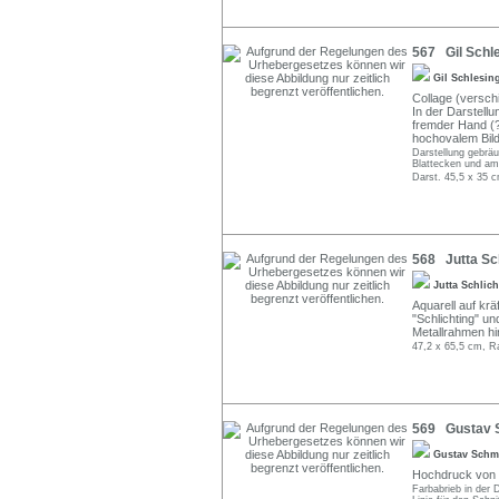
567 Gil Schle
Gil Schlesin
Collage (versch
In der Darstellun
fremder Hand (?
hochovalem Bild
Darstellung gebräu
Blattecken und am
Darst. 45,5 x 35 c
568 Jutta Sch
Jutta Schlic
Aquarell auf krä
"Schlichting" u
Metallrahmen hi
47,2 x 65,5 cm, R
569 Gustav S
Gustav Schm
Hochdruck von d
Farbabrieb in der D