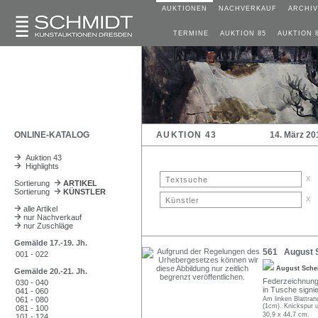
AUKTIONEN
NACHVERKAUF
ARCHIV
TERMINE
AUKTION 85
AUKTION 
ONLINE-KATALOG
AUKTION 43
14. März 20
Auktion 43
Highlights
x
Sortierung
ARTIKEL
Sortierung
KÜNSTLER
x
alle Artikel
nur Nachverkauf
nur Zuschläge
Gemälde 17.-19. Jh.
561 August Sc
001 - 022
August Sche
Gemälde 20.-21. Jh.
Federzeichnung 
030 - 040
in Tusche signier
041 - 060
061 - 080
Am linken Blattrand
(1cm). Knickspur u
081 - 100
30,9 x 44,7 cm.
101 - 124