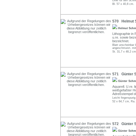
Linie für den Schn
Bl. 57 x 40,8 cm.
570 Helmut S
Helmut Schm
Lithographie in R
u.re. sowie beze
bezeichnet.
Blatt unscheinbar 
angeschmutzt, mit
St. 31,7 x 48,2 cm
571 Günter Sc
Günter Schm
Aquarell. U.re. 
weißgefaßter Ho
Adreßstempel des
Leicht fingerspuri
52 x 64,7 cm, Ra.
572 Günter S
Günter Schm