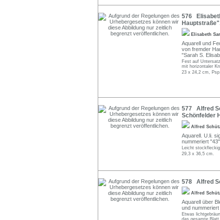
576 Elisabeth
Hauptstraße".
Elisabeth S
Aquarell und Fe
von fremder Han
"Sarah S. Elisab
Fest auf Untersatz
mit horizontaler 
23 x 24,2 cm, Psp
577 Alfred Sc
Schönfelder H
Alfred Schü
Aquarell. U.li. s
nummeriert "43"
Leicht stockflecki
29,3 x 36,5 cm.
578 Alfred Sc
Alfred Schü
Aquarell über Ble
und nummeriert 
Etwas lichtgebräun
das gesamte Blatt 