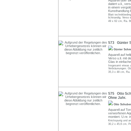
Aquarell über B
datiert u.li., ve
in einem vergol
Kunsthandlung 
Blatt technikbedin
lichtrandig. Verso
49 x 62 cm, Ra. 6
573 Günter Sc
Günter Schm
Aquarell auf hel
Verso u.li. mit 
Glas in einfache
Insgesamt etwas a
Verbräunungen. Gla
35,3 x 48 cm, Ra.
575 Otto Sch
Ohne Jahr.
Otto Schube
Aquarell auf Tor
verworfenen Aqu
montiert. U.re. 
Knickspurig und a
30,2 x 45,6 cm, P