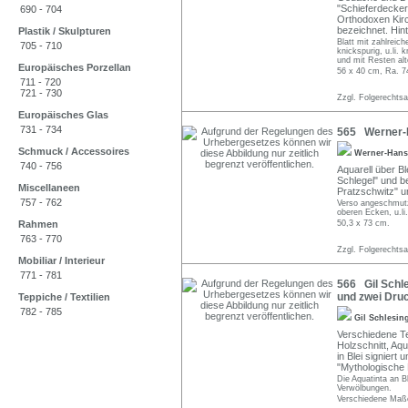
"Schieferdecker"
690 - 704
Orthodoxen Kirc
bezeichnet. Hint
Plastik / Skulpturen
Blatt mit zahlrei
705 - 710
knickspurig, u.li. 
und mit Resten alt
Europäisches Porzellan
56 x 40 cm, Ra. 7
711 - 720
721 - 730
Zzgl. Folgerechts
Europäisches Glas
731 - 734
565 Werner-Ha
Schmuck / Accessoires
Werner-Hans
740 - 756
Aquarell über Bl
Schlegel" und be
Miscellaneen
Pratzschwitz" u
757 - 762
Verso angeschmutz
oberen Ecken, u.li.
Rahmen
50,3 x 73 cm.
763 - 770
Zzgl. Folgerechts
Mobiliar / Interieur
771 - 781
566 Gil Schl
und zwei Druc
Teppiche / Textilien
782 - 785
Gil Schlesin
Verschiedene Te
Holzschnitt, Aqua
in Blei signiert
"Mythologische 
Die Aquatinta an B
Verwölbungen.
Verschiedene Maße