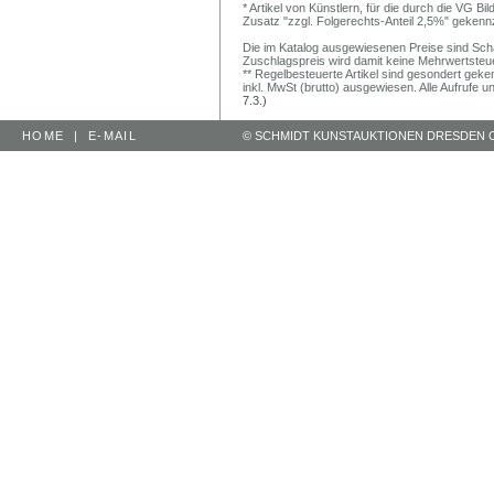
* Artikel von Künstlern, für die durch die VG 
Zusatz "zzgl. Folgerechts-Anteil 2,5%" gekenn
Die im Katalog ausgewiesenen Preise sind Schätz
Zuschlagspreis wird damit keine Mehrwertsteu
** Regelbesteuerte Artikel sind gesondert geken
inkl. MwSt (brutto) ausgewiesen. Alle Aufrufe 
7.3.)
HOME
|
E-MAIL
© SCHMIDT KUNSTAUKTIONEN DRESDEN