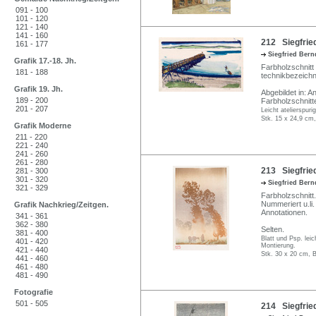
091 - 100
101 - 120
121 - 140
141 - 160
212 Siegfried
161 - 177
Siegfried Ber
Grafik 17.-18. Jh.
Farbholzschnitt 
181 - 188
technikbezeichn
Grafik 19. Jh.
Abgebildet in: A
189 - 200
Farbholzschnitt
201 - 207
Leicht atelierspuri
Stk. 15 x 24,9 cm,
Grafik Moderne
211 - 220
221 - 240
241 - 260
261 - 280
213 Siegfried
281 - 300
301 - 320
Siegfried Ber
321 - 329
Farbholzschnitt. 
Nummeriert u.li
Grafik Nachkrieg/Zeitgen.
Annotationen.
341 - 361
362 - 380
Selten.
381 - 400
Blatt und Psp. leic
401 - 420
Montierung.
421 - 440
Stk. 30 x 20 cm, B
441 - 460
461 - 480
481 - 490
Fotografie
501 - 505
214 Siegfrie