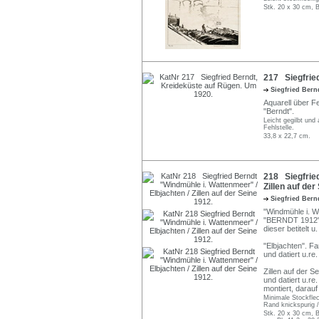
Stk. 20 x 30 cm, B
217 Siegfrie
Siegfried Ber
Aquarell über F
"Berndt".
Leicht gegilbt un
Fehlstelle.
33,8 x 22,7 cm.
218 Siegfried
Zillen auf der
Siegfried Ber
"Windmühle i. Wa
"BERNDT 1912" s
dieser betitelt u
"Elbjachten". Fa
und datiert u.re
Zillen auf der S
und datiert u.r
montiert, darau
Minimale Stockflec
Rand knickspurig /
Stk. 20 x 30 cm, B