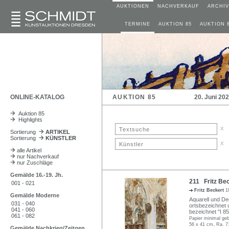
AUKTIONEN
NACHVERKAUF
ARCHIV
TERMINE
AUKTION 85
AUKTION 
ONLINE-KATALOG
AUKTION 85
20. Juni 20
Auktion 85
Highlights
x
Sortierung
ARTIKEL
Sortierung
KÜNSTLER
x
alle Artikel
nur Nachverkauf
nur Zuschläge
Gemälde 16.-19. Jh.
211 Fritz Bec
001 - 021
Fritz Beckert
1
Gemälde Moderne
Aquarell und Dec
031 - 040
ortsbezeichnet u
041 - 060
bezeichnet "I 8
061 - 082
Papier minimal geb
56 x 41 cm, Ra. 7
Gemälde Nachkrieg/Zeitgen.