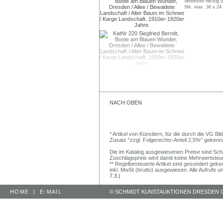
Vereinzelt fleckig 
Stk. max. 36 x 24
NACH OBEN
* Artikel von Künstlern, für die durch die VG 
Zusatz "zzgl. Folgerechts-Anteil 2,5%" gekenn
Die im Katalog ausgewiesenen Preise sind Schätz
Zuschlagspreis wird damit keine Mehrwertsteu
** Regelbesteuerte Artikel sind gesondert geken
inkl. MwSt (brutto) ausgewiesen. Alle Aufrufe 
7.3.)
HOME
|
E-MAIL
© SCHMIDT KUNSTAUKTIONEN DRESDEN