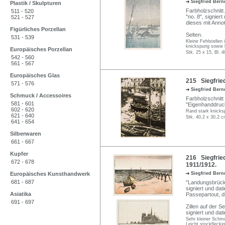
Siegfried Ber
Plastik / Skulpturen
Farbholzschnitt.
511 - 520
"no. 8", signier
521 - 527
dieses mit Annot
Figürliches Porzellan
Selten.
531 - 539
Kleine Fehlstellen i
knickspurig sowie 
Europäisches Porzellan
Stk. 25 x 15, Bl. 
542 - 560
561 - 567
Europäisches Glas
215 Siegfried
571 - 576
Siegfried Ber
Schmuck / Accessoires
Farbholzschnitt a
581 - 601
"Eigenhanddruck
602 - 620
Rand stark knicksp
621 - 640
Stk. 40,2 x 30,2 c
641 - 654
Silberwaren
661 - 667
Kupfer
216 Siegfried
672 - 678
1911/1912.
Europäisches Kunsthandwerk
Siegfried Ber
681 - 687
"Landungsbrücke
signiert und dati
Asiatika
Passepartout, d
691 - 697
Zillen auf der S
signiert und dati
Sehr kleiner Schmu
Leicht stockflecki