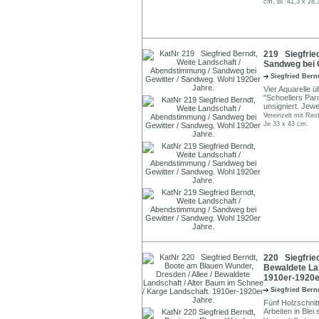
cm, Bl. 41,3 x 28,
219 Siegfrie
Sandweg bei G
Siegfried Ber
Vier Aquarelle ü
"Schoellers Paro
unsigniert. Jewei
Vereinzelt mit Res
Je 33 x 43 cm.
220 Siegfried
Bewaldete Lan
1910er-1920e
Siegfried Ber
Fünf Holzschnit
Arbeiten in Blei 