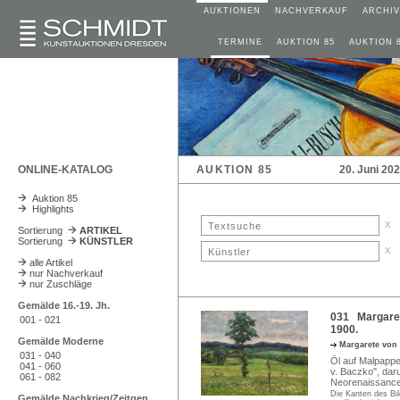
AUKTIONEN
NACHVERKAUF
ARCHIV
TERMINE
AUKTION 85
AUKTION 
ONLINE-KATALOG
AUKTION 85
20. Juni 20
Auktion 85
Highlights
x
Sortierung
ARTIKEL
Sortierung
KÜNSTLER
x
alle Artikel
nur Nachverkauf
nur Zuschläge
Gemälde 16.-19. Jh.
031 Margaret
001 - 021
1900.
Gemälde Moderne
Margarete von
031 - 040
Öl auf Malpappe.
041 - 060
v. Baczko", daru
061 - 082
Neorenaissance-
Die Kanten des Bil
Gemälde Nachkrieg/Zeitgen.