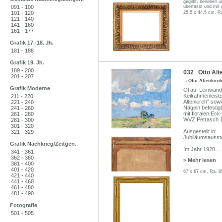
gegilbt, berieben 
091 - 100
überfasst und mit
101 - 120
25,5 x 44,5 cm, R
121 - 140
141 - 160
161 - 177
Grafik 17.-18. Jh.
181 - 188
Grafik 19. Jh.
189 - 200
032 Otto Alt
201 - 207
Otto Altenkirc
Grafik Moderne
Öl auf Leinwand.
Keilrahmenleiste
211 - 220
Altenkirch" sow
221 - 240
Nägeln befestig
241 - 260
mit floralen Eck
261 - 280
WVZ Petrasch 
281 - 300
301 - 320
Ausgestellt in:
321 - 329
Jubiläumsausst
Grafik Nachkrieg/Zeitgen.
Im Jahr 1920
...
341 - 361
362 - 380
> Mehr lesen
381 - 400
401 - 420
67 x 67 cm, Ra. 8
421 - 440
441 - 460
461 - 480
481 - 490
Fotografie
501 - 505