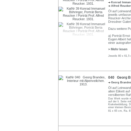
Konrad Imman
Alfred Reucke
Öl auf Leinwand.
jeweils umfasse
Reucker-Archiv
Dresdner Galer
Dazu weitere P
a) Porträt Ernst
Eugen Albert he
einer autograf
> Mehr lesen
Jeweils 80 x 61,5
040 Georg Bra
Georg Brande
Öl auf Leinwand.
alten Etikett au
versilberten R
Das Werk wurde ni
auf der li. Seite 
Krakeleebildung. D
einer kleinen Best
81 x 65 cm, Ra. 8