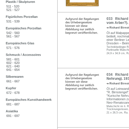
Plastik / Skulpturen
511 - 520
521 - 527
Figürliches Porzellan
033 Richard 
531 - 539
vom Arber?). 
Richard Birns
Europäisches Porzellan
542 - 560
Öl auf Malpappe
561 - 567
betitelt, nochma
einer Berliner L
Europäisches Glas
Dresden – Beim 
Technikbedingte R
571 - 576
Punktuelle Malschi
24,9 x 34,9 cm, R
Schmuck / Accessoires
581 - 601
602 - 620
621 - 640
641 - 654
034 Richard 
Silberwaren
Nehrung). 193
661 - 667
Richard Birns
Kupfer
Öl auf Leinwand
"R. Birnstengel"
672 - 678
"Kurische Nehru
Informationen z
Europäisches Kunsthandwerk
Neo-Renaissan
681 - 687
Malschicht im li. 
Trocknungsrissen,
Asiatika
21 x 26,5 cm, Ra.
691 - 697