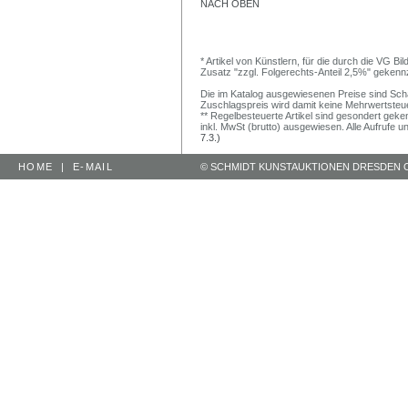
NACH OBEN
* Artikel von Künstlern, für die durch die VG 
Zusatz "zzgl. Folgerechts-Anteil 2,5%" gekenn
Die im Katalog ausgewiesenen Preise sind Schätz
Zuschlagspreis wird damit keine Mehrwertsteu
** Regelbesteuerte Artikel sind gesondert geken
inkl. MwSt (brutto) ausgewiesen. Alle Aufrufe 
7.3.)
HOME
|
E-MAIL
© SCHMIDT KUNSTAUKTIONEN DRESDEN