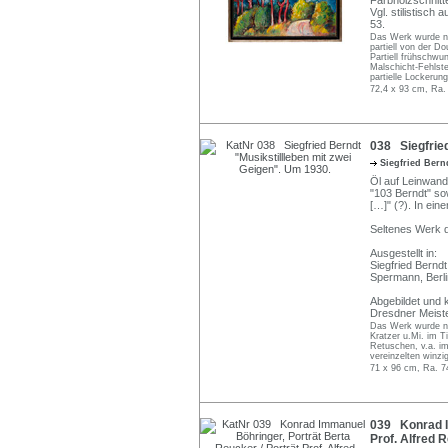
Farbholzschnitt
Vgl. stilistisch
53.
Das Werk wurde nic
partiell von der Do
Partiell frühschwu
Malschicht-Fehlst
partielle Lockerun
72,4 x 93 cm, Ra.
038 Siegfried
Siegfried Ber
Öl auf Leinwand.
"103 Berndt" so
[…]" (?). In ei
Seltenes Werk d
Ausgestellt in:
Siegfried Berndt
Spermann, Berlin
Abgebildet und k
Dresdner Meiste
Das Werk wurde nic
Kratzer u.Mi. im T
Retuschen, v.a. im
vereinzelten winzi
71 x 96 cm, Ra. 7
039 Konrad Im
Prof. Alfred 