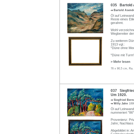
035 Bartold 
Bartold Asend
Öl auf Leinwand.
Reste eines Etik
gerahmt.
Wohl verzeichne
Wegbereiter der
Zu weiteren Dü
1913 vgl.:
"Düne ohne Meer
"Düne mit Turm"
> Mehr lesen
76 x 90,5 cm, Ra.
037 Siegfried
Um 1920.
Siegfried Ber
Willy Jahn
189
Öl auf Leinwand.
nummeriert "86".
Provenienz: Pri
Jahn; Nachlass 
Abgebildet in: A