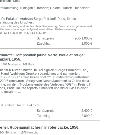
 breitem Rand.
vatsammlung Tübingen / Dresden; Galerie Ludorff, Düsseldorf,
e Poliakoff, Archives Serge Poliakoff, Paris, für die
estätigung des Druckes.
was lichtrandig und mit leichtem Säureeintrag. Verso etwas gebräunt und
 Papierausdünnungen aufgrund einer älteren Klebemontierung.
Bl. 32,5 x 38,5 cm, Ra. 44,5 x 51 cm.
Schätzpreis
900-1.000 €
Zuschlag
1.000 €
iakoff "Composition jaune, verte, bleue et rouge"
plar). 1956.
f
1899 Moskau – 1969 Paris
uf "BFK Rives"-Bütten. In Blei signiert "Serge Poliakoff" u.re.,
er Hand (wohl vom Drucker) bezeichnet und nummeriert
ste XXV / XXX" sowie bezeichnet "*". Künstlerabzug außerhalb
 220 Exemplaren. Verlegt von Nesto Jacometti, la Guilde de la
ne, mit dem Trockenstempel des Verlegers "GG" im Kreis u.li.
ns, Paris. Im Passepartout montiert und hinter Glas in einer
ste gerahmt.
...
. 38 x 56 cm, Ra. 57 x 74,5 cm.
Schätzpreis
2.400 €
Zuschlag
2.000 €
rner, Rübenausmacherin in roter Jacke. 1956.
904 Börnchen – 1976 Kreischa