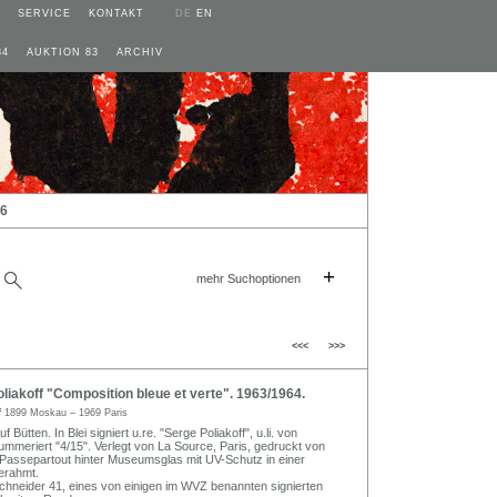
SERVICE
KONTAKT
DE
EN
84
AUKTION 83
ARCHIV
26
+
mehr Suchoptionen
<<<
>>>
iakoff "Composition bleue et verte". 1963/1964.
f
1899 Moskau – 1969 Paris
uf Bütten. In Blei signiert u.re. "Serge Poliakoff", u.li. von
mmeriert "4/15". Verlegt von La Source, Paris, gedruckt von
 Passepartout hinter Museumsglas mit UV-Schutz in einer
erahmt.
chneider 41, eines von einigen im WVZ benannten signierten