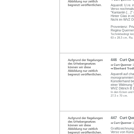
Aquarell. U.re. 
Verso nochmals s
"Kantantin […]"
Hinter Glas in e
Nicht im WVZ Dit
Provenienz: Pr
Regina Querner
Technikbedingt lei
63 x 28,5 cm, Ra.
446 Curt Quer
Curt Querner
1
Eberhard Trod
Aquarell auf ch
monogrammiert un
Künstlerhand b
einer Widmung "
WVZ Dittrich B 
In den Ecken und R
27,5 x 70 cm.
447 Curt Que
Curt Querner
1
Grafitzeichnung
Verso von Küns