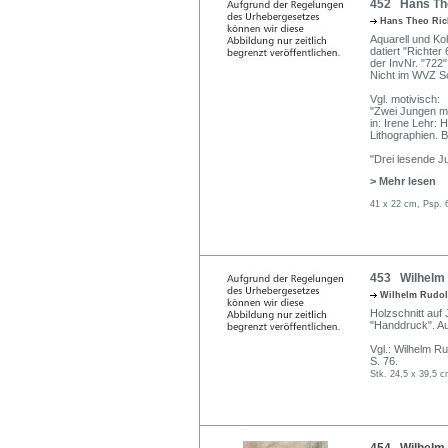
452 Hans The
Hans Theo Ric
Aquarell und Koh
datiert "Richte
der InvNr. "722
Nicht im WVZ S
Vgl. motivisch:
"Zwei Jungen mi
in: Irene Lehr:
Lithographien. B
"Drei lesende J
> Mehr lesen
41 x 22 cm, Psp. 
453 Wilhelm 
Wilhelm Rudo
Holzschnitt auf 
"Handdruck". A
Vgl.: Wilhelm R
S. 76.
Stk. 24,5 x 39,5 c