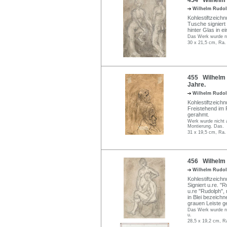
454 Wilhelm R
Wilhelm Rudo
Kohlestiftzeichn
Tusche signiert 
hinter Glas in e
Das Werk wurde nic
30 x 21,5 cm, Ra.
455 Wilhelm R
Jahre.
Wilhelm Rudo
Kohlestiftzeichnu
Freistehend im 
gerahmt.
Werk wurde nicht 
Montierung. Das.
31 x 19,5 cm, Ra.
456 Wilhelm 
Wilhelm Rudo
Kohlestiftzeichn
Signiert u.re. "
u.re "Rudolph",
in Blei bezeichn
grauen Leiste g
Das Werk wurde ni
u.
28,5 x 19,2 cm, R