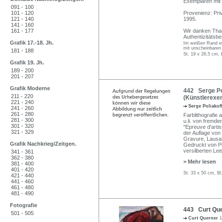
Exemplaren mit
091 - 100
101 - 120
Provenienz: Pri
121 - 140
1995.
141 - 160
161 - 177
Wir danken Thadé
Authentizitätsb
Grafik 17.-18. Jh.
Im weißen Rand et
mit unscheinbaren
181 - 188
St. 19 x 26,5 cm, 
Grafik 19. Jh.
189 - 200
201 - 207
Grafik Moderne
442 Serge Pol
211 - 220
(Künstlerexem
221 - 240
Serge Poliakof
241 - 260
261 - 280
Farblithografie a
281 - 300
u.li. von fremd
301 - 320
"Epreuve d'arti
321 - 329
der Auflage von
Gravure, Lausan
Grafik Nachkrieg/Zeitgen.
Gedruckt von Po
versilberten Lei
341 - 361
362 - 380
> Mehr lesen
381 - 400
401 - 420
St. 33 x 50 cm, Bl
421 - 440
441 - 460
461 - 480
481 - 490
Fotografie
443 Curt Que
501 - 505
Curt Querner
1