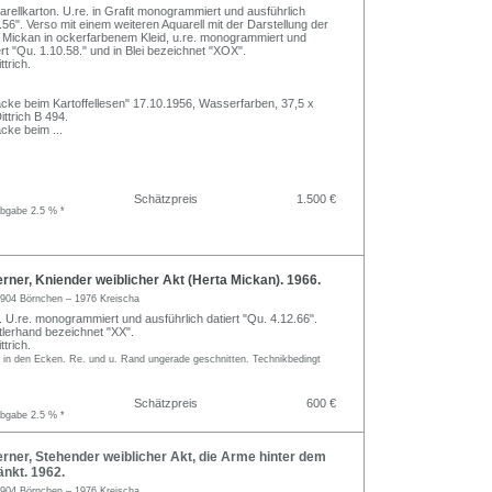
arellkarton. U.re. in Grafit monogrammiert und ausführlich
.56". Verso mit einem weiteren Aquarell mit der Darstellung der
 Mickan in ockerfarbenem Kleid, u.re. monogrammiert und
ert "Qu. 1.10.58." und in Blei bezeichnet "XOX".
trich.
Jacke beim Kartoffellesen" 17.10.1956, Wasserfarben, 37,5 x
ttrich B 494.
Jacke beim
...
Schätzpreis
1.500 €
abgabe 2.5 % *
ner, Kniender weiblicher Akt (Herta Mickan). 1966.
904 Börnchen – 1976 Kreischa
. U.re. monogrammiert und ausführlich datiert "Qu. 4.12.66".
lerhand bezeichnet "XX".
trich.
 in den Ecken. Re. und u. Rand ungerade geschnitten. Technikbedingt
Schätzpreis
600 €
abgabe 2.5 % *
ner, Stehender weiblicher Akt, die Arme hinter dem
nkt. 1962.
904 Börnchen – 1976 Kreischa