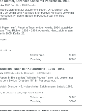
o Richter, Sitzender Knabe mit Papierhelm. 1963.
hter
1902 Rochlitz – 1969 Dresden
lestiftzeichnung auf gräulichem Bütten. U.re. signiert und
r 63". Verso mit dem Nachlass-Stempel des Künstlers sowie mit
" versehen. An den o. Ecken im Passepartout montiert.
chmidt.
t Papierhelm", Pinsel in Tusche über Kreide, 1964, abgebildet
 Hans Theo Richter. 1902 – 1969. Aquarelle, Handzeichnungen,
erlin 2005, KatNr. 25.
ungen,
...
63 x 48 cm.
Schätzpreis
950 €
Zuschlag
800 €
Rudolph "Nach der Katastrophe". 1945– 1947.
lph
1889 Hilbersdorf b. Chemnitz – 1982 Dresden
Japan. In Blei signiert "Wilhelm Rudolph" u.re., u.li. bezeichnet
us dem Zyklus "Dresden 45". Im Passepartout.
udolph. Dresden 45. Holzschnitte. Zeichnungen. Leipzig 1983.
m, Bl. 26,2 x 40,1cm, Psp. 45,5 x 62,5 cm.
Schätzpreis
350 €
Zuschlag
300 €