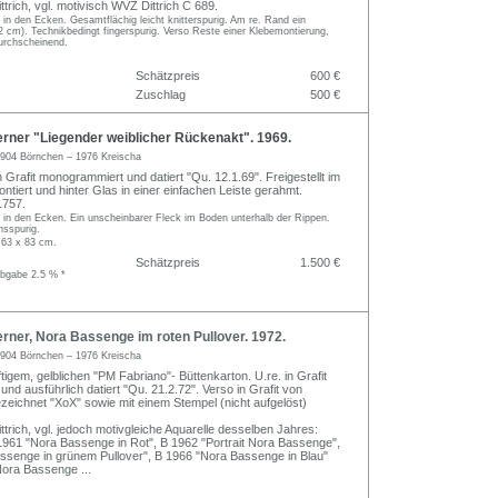
trich, vgl. motivisch WVZ Dittrich C 689.
in den Ecken. Gesamtflächig leicht knitterspurig. Am re. Rand ein
(2 cm). Technikbedingt fingerspurig. Verso Reste einer Klebemontierung,
durchscheinend.
Schätzpreis
600 €
Zuschlag
500 €
rner "Liegender weiblicher Rückenakt". 1969.
904 Börnchen – 1976 Kreischa
in Grafit monogrammiert und datiert "Qu. 12.1.69". Freigestellt im
tiert und hinter Glas in einer einfachen Leiste gerahmt.
1757.
 in den Ecken. Ein unscheinbarer Fleck im Boden unterhalb der Rippen.
hsspurig.
 63 x 83 cm.
Schätzpreis
1.500 €
abgabe 2.5 % *
ner, Nora Bassenge im roten Pullover. 1972.
904 Börnchen – 1976 Kreischa
ftigem, gelblichen "PM Fabriano"- Büttenkarton. U.re. in Grafit
d ausführlich datiert "Qu. 21.2.72". Verso in Grafit von
zeichnet "XoX" sowie mit einem Stempel (nicht aufgelöst)
trich, vgl. jedoch motivgleiche Aquarelle desselben Jahres:
1961 "Nora Bassenge in Rot", B 1962 "Portrait Nora Bassenge",
senge in grünem Pullover", B 1966 "Nora Bassenge in Blau"
Nora Bassenge
...