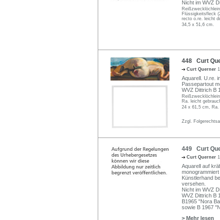
Nicht im WVZ Dit
Reißzwecklöchlein 
Flüssigkeitsfleck 
recto o.re. leicht 
34,5 x 51,6 cm.
448 Curt Que
Curt Querner
1
Aquarell. U.re. 
Passepartout mon
WVZ Dittrich B 
Reißzwecklöchlein
Ra. leicht gebrauc
24 x 61,5 cm, Ra.
Zzgl. Folgerechts
449 Curt Quer
Curt Querner
1
Aquarell auf krä
monogrammiert un
Künstlerhand be
versehen.
Nicht im WVZ Dit
WVZ Dittrich B 
B1965 "Nora Bas
sowie B 1967 "
> Mehr lesen