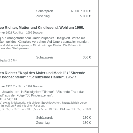
Schätzpreis
6.000-7.000 €
Zuschlag
5.000 €
o Richter, Mutter und Kind lesend. Wohl um 1960.
hter
1902 Rochlitz – 1969 Dresden
 auf orangefarbenem Umdruckpapier. Unsigniert. Verso mit
empel des Künstlers versehen. Auf Untersatzpapier montiert.
rand kleine Knickspuren, u.Mi. ein winziger Einriss. Die Ecken mit
n aus dem Werkprozess.
Schätzpreis
350 €
abgabe 2.5 % *
 Richter "Kopf des Maler und Modell" / "Sitzende
d beobachtend" / "Schützende Hände". 1957 /
hter
1902 Rochlitz – 1969 Dresden
. Jeweils u.re. in Blei signiert "Richter". "Sitzende Frau, das
d" aus der Folge "65 Kinderszenen".
1; 473; 614.
" etwas knickspurig, mit einigen Stockfleckchen, hauptsächlich verso
i. im weißen Rand mit einer Farbspur.
, Bl. 35,8 x 37,1 cm / St. 6,5 x 7,5 cm, Bl. 19 x 13,4 cm / St. 35,5 x 16,3
m.
Schätzpreis
180 €
Zuschlag
150 €