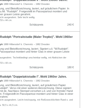
udolph "Doppelaktstudie II". Wohl 1960er Jahre.
lph
1889 Hilbersdorf b. Chemnitz – 1982 Dresden
ung, und Bleistiftzeichnung, laviert, auf gräulichem Papier. In
u.Mi. "Rudolph". Freigestellt im Passepartout montiert und
iner grauen Leiste gerahmt.
ht ausgerahmt. Sehr leicht wellig.
 53 x 44 cm.
Schätzpreis
240 €
udolph "Portraitstudie (Maler Trepke)". Wohl 1960er
lph
1889 Hilbersdorf b. Chemnitz – 1982 Dresden
ng und Bleistiftzeichnung, laviert. Signiert u.li. "W.Rudolph".
Passepartout montiert und hinter Glas in einer grauen Leiste
ausgerahmt. Technikbedingt unscheinbar wellig, mit Abdrücken der
 53 x 44 cm.
Schätzpreis
180 €
Rudolph "Doppelaktstudie I". Wohl 1960er Jahre.
lph
1889 Hilbersdorf b. Chemnitz – 1982 Dresden
ung, und Bleistiftzeichnung, laviert, auf gräulichem Papier.
Rudolph". Verso mit einer weiteren Aktzeichnung. Diese signiert
 mit de, Nachlass-Stempel versehen u.li. und von fremder Hand
et. Freigestellt im Passepartout montiert und hinter Glas in einer
erahmt.
cht ausgerahmt. Leicht knickspurig, mit Reißzwecklöchlein Rand o. und
a. 50,5 x 41,5 cm.