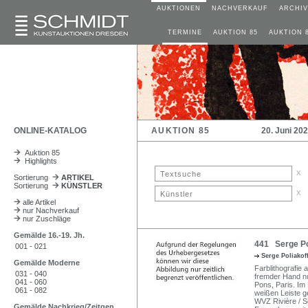
AUKTIONEN
NACHVERKAUF
ARCHIV
TERMINE
AUKTION 85
AUKTION 
ONLINE-KATALOG
AUKTION 85
20. Juni 20
Auktion 85
Highlights
x
Sortierung
ARTIKEL
Sortierung
KÜNSTLER
x
alle Artikel
nur Nachverkauf
nur Zuschläge
Gemälde 16.-19. Jh.
441 Serge Pol
001 - 021
Serge Poliakof
Gemälde Moderne
Farblithografie a
031 - 040
fremder Hand nu
041 - 060
Pons, Paris. Im
061 - 082
weißen Leiste g
WVZ Rivière / S
Gemälde Nachkrieg/Zeitgen.