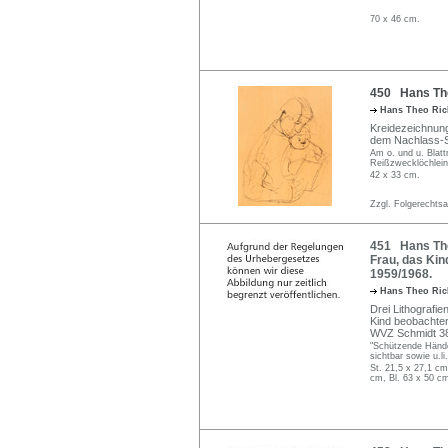
70 x 46 cm.
450 Hans The
Hans Theo Ric
Kreidezeichnung
dem Nachlass-St
Am o. und u. Blatt
Reißzwecklöchlei
42 x 33 cm.
Zzgl. Folgerechts
451 Hans Theo
Frau, das Kin
1959/1968.
Hans Theo Ric
Drei Lithografien
Kind beobachten
WVZ Schmidt 38
"Schützende Hände
sichtbar sowie u.l
St. 21,5 x 27,1 cm
cm, Bl. 63 x 50 c