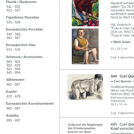
Plastik / Skulpturen
Aquarell auf Aqu
511 - 520
datiert "Qu 26.X
521 - 527
sitzenden Herta
ausführlich dati
Figürliches Porzellan
Nicht im WVZ Dit
531 - 539
Vgl. motivisch:
"Frau in roter 
Europäisches Porzellan
26,8 cm, WVZ Di
542 - 560
"Frau in roter 
561 - 567
> Mehr lesen
Europäisches Glas
33 x 24,5 cm.
571 - 576
Schmuck / Accessoires
Zzgl. Folgerechts
581 - 601
602 - 620
621 - 640
641 - 654
444 Curt Quer
Silberwaren
Curt Querner
1
661 - 667
Grafitzeichnung
Verso von Künst
Kupfer
Nicht im WVZ Dit
672 - 678
Reißzwecklöchlein
fingerspurig.
Europäisches Kunsthandwerk
36,3 x 51 cm.
681 - 687
Zzgl. Folgerechts
Asiatika
691 - 697
445 Curt Quer
Kopf verschrä
Curt Querner
1