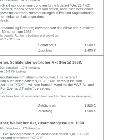
in Grafit monogrammiert und ausführlich datiert "Qu. 21.4.62".
igniert, technikbezeichnet und datiert, undeutlich bezeichnet
 sowie mit diversen Nummerierungen in Blei und Kugelschreiber.
iner einfachen Leiste gerahmt.
trich.
ivatsammlung Dresden; erworben von der Witwe des Künstlers
, Börnchen, um 1982.
cht gewellt. Ra. leicht berieben und bestoßen.
 66,2 x 31,5 cm.
Schätzpreis
1.500 €
Zuschlag
1.400 €
ner, Schlafender weiblicher Akt (Herta) 1968.
904 Börnchen – 1976 Kreischa
ler
1942 Königsberg
amoisfarbenem "Hahnemühle"-Bütten. U.re. in Grafit
d ausführlich datiert "Qu. 28.1.68". Verso in Blei von
ezeichnet "XOX" sowie von fremder Hand mit der WVZ-Nr. und
Für Eberhard Trodler" versehen.
1665.
andbereichen mit vereinzelten Reißzwecklöchlein. Verso atelierspurig.
Schätzpreis
1.800 €
Zuschlag
1.500 €
rner, Weiblicher Akt, zusammengekauert. 1968.
904 Börnchen – 1976 Kreischa
. U.re. monogrammiert und ausführlich datiert "Qu. 19.9.68".
tlerhand bezeichnet "XOOX".