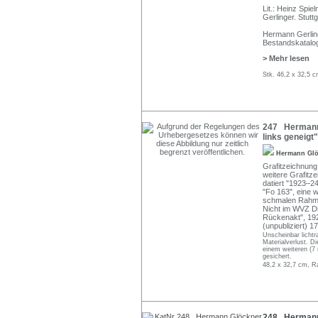
Lit.: Heinz Spi
Gerlinger. Stutt
Hermann Gerling
Bestandskatal
> Mehr lesen
Stk. 46,2 x 32,5 c
247 Hermann 
links geneigt
Hermann Gl
Grafitzeichnung
weitere Grafitze
datiert "1923–
"Fo 163", eine 
schmalen Rahme
Nicht im WVZ Dit
Rückenakt", 19
(unpubliziert) 17
Unscheinbar lichtr
Materialverlust. D
einem weiteren (7
gesichert.
48,2 x 32,7 cm, R
248 Hermann 