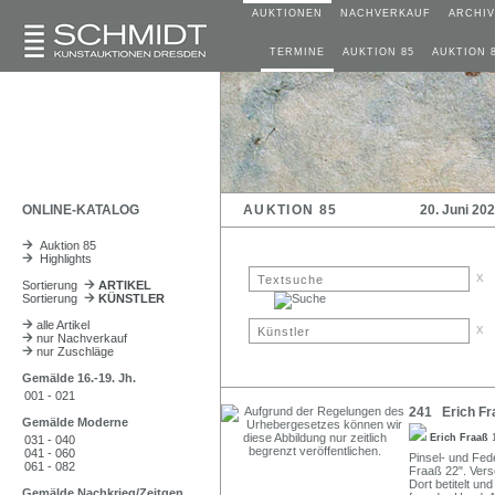
AUKTIONEN
NACHVERKAUF
ARCHIV
TERMINE
AUKTION 85
AUKTION 
ONLINE-KATALOG
AUKTION 85
20. Juni 20
Auktion 85
Highlights
x
Sortierung
ARTIKEL
Sortierung
KÜNSTLER
alle Artikel
x
nur Nachverkauf
nur Zuschläge
Gemälde 16.-19. Jh.
001 - 021
241 Erich Fra
Gemälde Moderne
Erich Fraaß
031 - 040
041 - 060
Pinsel- und Fede
061 - 082
Fraaß 22". Vers
Dort betitelt un
Gemälde Nachkrieg/Zeitgen.