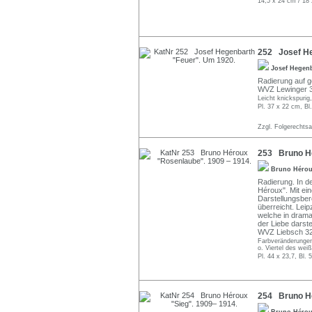
14,5 x 24 cm / 18 
252 Josef He
Josef Hegen
Radierung auf ge
WVZ Lewinger 3
Leicht knickspurig,
Pl. 37 x 22 cm, Bl
Zzgl. Folgerechts
253 Bruno Hé
Bruno Héro
Radierung. In der
Héroux". Mit ei
Darstellungsbe
überreicht. Leip
welche in drama
der Liebe darstel
WVZ Liebsch 32
Farbveränderungen 
o. Viertel des we
Pl. 44 x 23,7, Bl. 
254 Bruno Hé