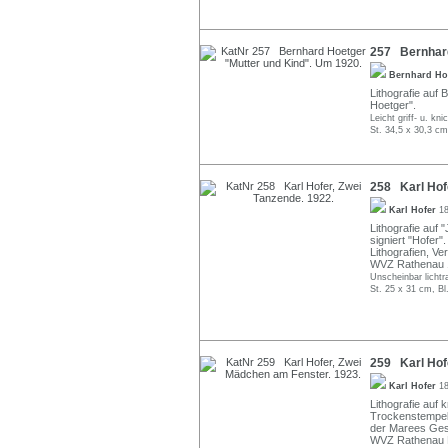
257 Bernhard
Bernhard Ho
Lithografie auf B
Hoetger".
Leicht griff- u. k
St. 34,5 x 30,3 cm
258 Karl Hofe
Karl Hofer
18
Lithografie auf 
signiert "Hofer"
Lithografien, Ve
WVZ Rathenau 
Unscheinbar lichtr
St. 25 x 31 cm, Bl
259 Karl Hof
Karl Hofer
18
Lithografie auf 
Trockenstempel 
der Marees Gese
WVZ Rathenau 