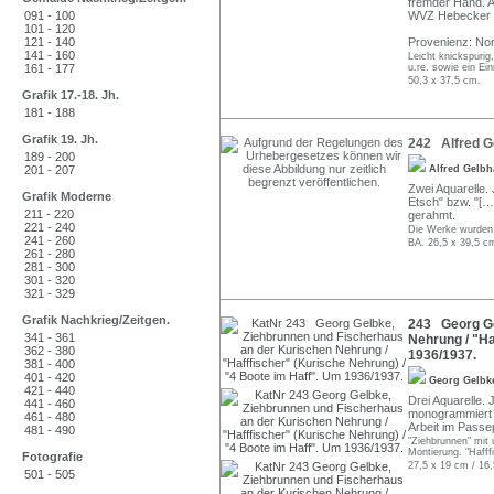
fremder Hand. A
091 - 100
WVZ Hebecker 5
101 - 120
121 - 140
Provenienz: No
141 - 160
Leicht knickspurig
161 - 177
u.re. sowie ein Ei
50,3 x 37,5 cm.
Grafik 17.-18. Jh.
181 - 188
Grafik 19. Jh.
242 Alfred Ge
189 - 200
201 - 207
Alfred Gelb
Zwei Aquarelle. 
Grafik Moderne
Etsch" bzw. "[…]
211 - 220
gerahmt.
221 - 240
Die Werke wurden 
241 - 260
BA. 26,5 x 39,5 c
261 - 280
281 - 300
301 - 320
321 - 329
Grafik Nachkrieg/Zeitgen.
243 Georg Ge
341 - 361
Nehrung / "Ha
362 - 380
1936/1937.
381 - 400
401 - 420
Georg Gelb
421 - 440
Drei Aquarelle. 
441 - 460
monogrammiert "G
461 - 480
Arbeit im Passep
481 - 490
"Ziehbrunnen" mit 
Montierung. "Hafff
Fotografie
27,5 x 19 cm / 16,
501 - 505