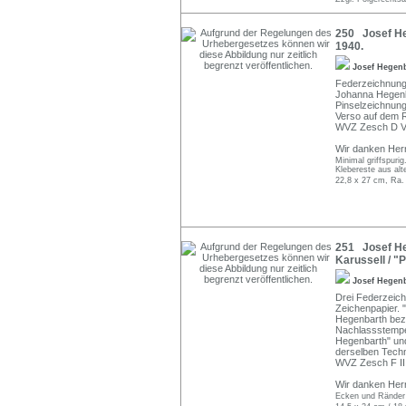
250 Josef He
1940.
Josef Hegen
Federzeichnung i
Johanna Hegenba
Pinselzeichnung
Verso auf dem 
WVZ Zesch D V
Wir danken Herrn
Minimal griffspurig
Klebereste aus alt
22,8 x 27 cm, Ra.
251 Josef H
Karussell / "
Josef Hegen
Drei Federzeich
Zeichenpapier. 
Hegenbarth beze
Nachlassstempel 
Hegenbarth" und
derselben Techn
WVZ Zesch F III 
Wir danken Herrn
Ecken und Ränder j