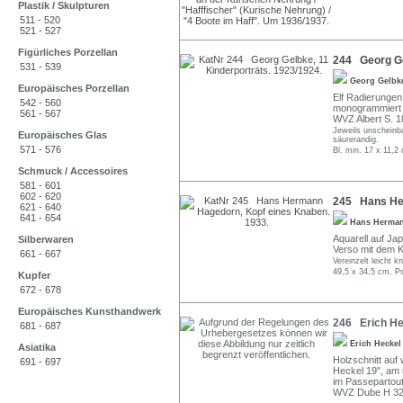
Plastik / Skulpturen
511 - 520
521 - 527
Figürliches Porzellan
244 Georg Gel
531 - 539
Georg Gelb
Europäisches Porzellan
Elf Radierungen.
542 - 560
monogrammiert u.
561 - 567
WVZ Albert S. 1
Jeweils unscheinbar
Europäisches Glas
säurerandig.
571 - 576
Bl. min. 17 x 11,2
Schmuck / Accessoires
581 - 601
602 - 620
245 Hans Her
621 - 640
641 - 654
Hans Herma
Aquarell auf Ja
Silberwaren
Verso mit dem K
661 - 667
Vereinzelt leicht k
49,5 x 34,5 cm, P
Kupfer
672 - 678
Europäisches Kunsthandwerk
246 Erich He
681 - 687
Erich Hecke
Asiatika
Holzschnitt auf 
691 - 697
Heckel 19", am u
im Passepartout
WVZ Dube H 320 