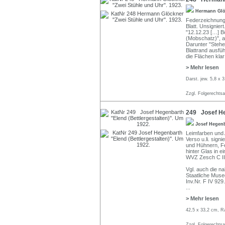
Hermann Gl
Federzeichnung 
Blatt. Unsignier
"12.12.23 […] B
(Mobschatz)", a
Darunter "Stehen
Blattrand ausfüh
die Flächen kla
> Mehr lesen
Darst. jew. 5,8 x 
Zzgl. Folgerechts
249 Josef Heg
Josef Hegen
Leimfarben und 
Verso u.li. sign
und Hühnern, Fe
hinter Glas in e
WVZ Zesch C II
Vgl. auch die n
Staatliche Musee
Inv.Nr. F IV 929.
...
> Mehr lesen
42,5 x 33,2 cm, R
Zzgl. Folgerechts