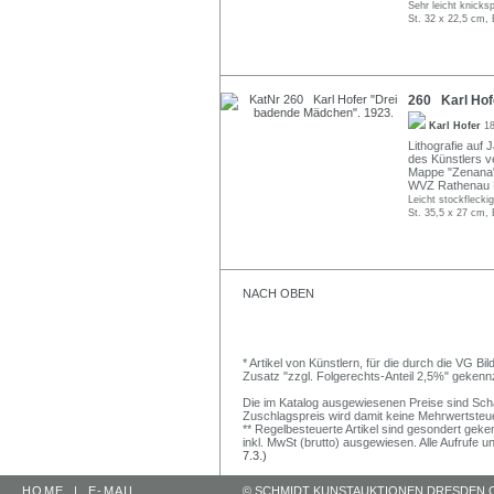
Sehr leicht knicks
St. 32 x 22,5 cm, 
260 Karl Hof
Karl Hofer
18
Lithografie auf 
des Künstlers v
Mappe "Zenana".
WVZ Rathenau 
Leicht stockfleckig
St. 35,5 x 27 cm, 
NACH OBEN
* Artikel von Künstlern, für die durch die VG 
Zusatz "zzgl. Folgerechts-Anteil 2,5%" gekenn
Die im Katalog ausgewiesenen Preise sind Schätz
Zuschlagspreis wird damit keine Mehrwertsteu
** Regelbesteuerte Artikel sind gesondert geken
inkl. MwSt (brutto) ausgewiesen. Alle Aufrufe 
7.3.)
HOME
|
E-MAIL
© SCHMIDT KUNSTAUKTIONEN DRESDEN