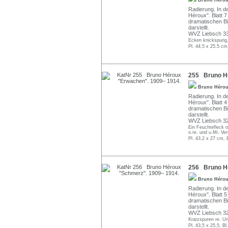
Bruno Héro
Radierung. In der
Héroux". Blatt 
dramatischen Bi
darstellt.
WVZ Liebsch 33
Ecken knickspurig
Pl. 44,5 x 25,5 cm
255 Bruno Hé
Bruno Héro
Radierung. In der
Héroux". Blatt 
dramatischen Bi
darstellt.
WVZ Liebsch 32
Ein Feuchtefleck o
o.re. und u.Mi. Ve
Pl. 43,2 x 27 cm, 
256 Bruno Hé
Bruno Héro
Radierung. In der
Héroux". Blatt 
dramatischen Bi
darstellt.
WVZ Liebsch 32
Kratzspuren re. Un
Pl. 43,5 x 25,5, Bl