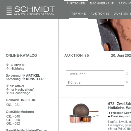
AUKTIONEN
NACHVERKAUF
ARCHIV
TERMINE
AUKTION 85
AUKTION 
ONLINE-KATALOG
AUKTION 85
20. Juni 20
Auktion 85
Highlights
x
Sortierung
ARTIKEL
Sortierung
KÜNSTLER
x
alle Artikel
nur Nachverkauf
nur Zuschläge
Gemälde 16.-19. Jh.
672 Zwei Stie
001 - 021
Hofküche. Wo
Gemälde Moderne
Friedrich Lud
031 - 040
Ernst August 
041 - 060
Kupfer, jeweils 
061 - 082
Eisengriffe, ge
(Ernst Prinz) f
Gemälde Nachkrieg/Zeitgen.