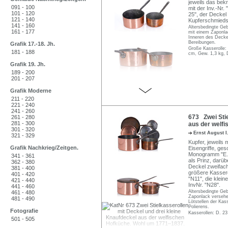
jeweils das bek
091 - 100
mit der Inv.-Nr. 
101 - 120
25", der Deckel
121 - 140
Kupferschmieds
141 - 160
Altersbedingte Geb
161 - 177
mit einem Zaponlac
Inneren des Decke
Bereibungen.
Grafik 17.-18. Jh.
Große Kasserolle: 
181 - 188
cm, Gew. 1,3 kg, 
Grafik 19. Jh.
189 - 200
201 - 207
Grafik Moderne
211 - 220
221 - 240
241 - 260
673 Zwei Stie
261 - 280
281 - 300
aus der welf
301 - 320
Ernst August 
321 - 329
Kupfer, jeweils 
Grafik Nachkrieg/Zeitgen.
Eisengriffe, ges
Monogramm "E.P.
341 - 361
als Prinz, darü
362 - 380
Deckel zweifach
381 - 400
größere Kassero
401 - 420
"N11", die klein
421 - 440
InvNr. "N28".
441 - 460
Altersbedingte Geb
461 - 480
Zaponlack versehen
481 - 490
Lötstellen der Kas
Polierens.
Fotografie
Kasserollen: D. 2
501 - 505