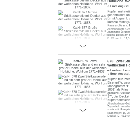
Hofküche. Wo
Ernst August 
Kupfer, mehrteil
geschmiedet und
Ernst August I.
kursive Monogra
Kasserolle und D
Altersbedingte Ge
Zaponlack versehen
leichte Dellen am 
D. 28 cm, H. 14,5
678 Zwei Stie
welfischen H
Friedrich Lud
Ernst August 
Kupfer, teils me
Eisengriffe, ges
Monogramm "E. P
1851) als Prinz
größere Stielkass
17", der Deckel
Kupferschmieds
Altersbedingte Ge
Zaponlack versehen
sowie mit Unregelm
Kasserollen: D. 2
Deckel: D. 46,5 c