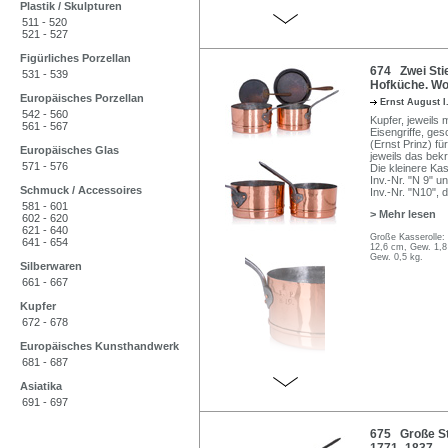
Plastik / Skulpturen
511 - 520
521 - 527
Figürliches Porzellan
674 Zwei Stie
531 - 539
Hofküche. Wo
Europäisches Porzellan
Ernst August 
542 - 560
Kupfer, jeweils 
561 - 567
Eisengriffe, ge
(Ernst Prinz) f
Europäisches Glas
jeweils das bek
571 - 576
Die kleinere Kas
Inv.-Nr. "N 9" 
Schmuck / Accessoires
Inv.-Nr. "N10"
581 - 601
> Mehr lesen
602 - 620
621 - 640
Große Kasserolle: 
641 - 654
12,6 cm, Gew. 1,8
Gew. 0,5 kg.
Silberwaren
661 - 667
Kupfer
672 - 678
Europäisches Kunsthandwerk
681 - 687
Asiatika
691 - 697
675 Große St