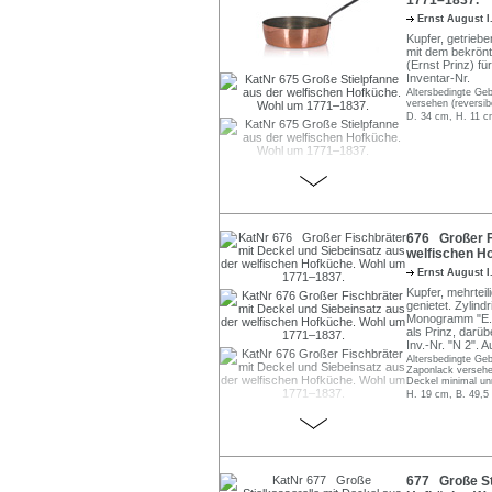
1771–1837.
Ernst August 
Kupfer, getriebe
mit dem bekrön
(Ernst Prinz) f
Inventar-Nr.
Altersbedingte Ge
versehen (reversib
D. 34 cm, H. 11 c
676 Großer Fi
welfischen H
Ernst August 
Kupfer, mehrteil
genietet. Zylin
Monogramm "E.P.
als Prinz, darü
Inv.-Nr. "N 2".
Altersbedingte Ge
Zaponlack versehe
Deckel minimal unr
H. 19 cm, B. 49,5
677 Große Sti