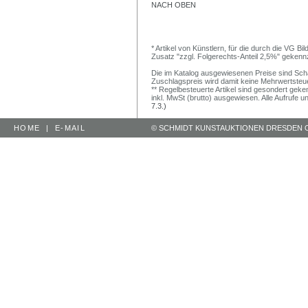
NACH OBEN
* Artikel von Künstlern, für die durch die VG 
Zusatz "zzgl. Folgerechts-Anteil 2,5%" gekenn
Die im Katalog ausgewiesenen Preise sind Schätz
Zuschlagspreis wird damit keine Mehrwertsteu
** Regelbesteuerte Artikel sind gesondert geken
inkl. MwSt (brutto) ausgewiesen. Alle Aufrufe 
7.3.)
HOME
|
E-MAIL
© SCHMIDT KUNSTAUKTIONEN DRESDEN