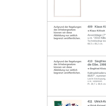
409 Klaus Kil
Klaus Killisch
Assemblage (7" V
u.re. "2010 Killi
Technikbedingt leic
69,5 x 49,2 cm.
410 Siegfried
die Elbe. 198
Siegfried Klot
Kaltnadelradieru
86/87", nummerie
Leicht knickspurig
o.re. verpresst.
Pl. 29,7 x 39,6 cm
411 Ulrich Kn
Ulrich Knispe