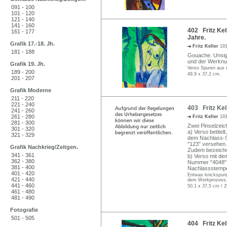
091 - 100
101 - 120
121 - 140
141 - 160
402 Fritz Kel
161 - 177
Jahre.
Grafik 17.-18. Jh.
Fritz Keller
191
181 - 188
Gouache. Unsign
und der Werknu
Grafik 19. Jh.
Verso Spuren aus 
189 - 200
49,9 x 37,2 cm.
201 - 207
Grafik Moderne
211 - 220
221 - 240
403 Fritz Kel
241 - 260
261 - 280
Fritz Keller
191
281 - 300
Zwei Pinselzeic
301 - 320
a) Verso betitelt
321 - 329
dem Nachlass-S
"123" versehen.
Grafik Nachkrieg/Zeitgen.
Zudem bezeichne
341 - 361
b) Verso mit de
362 - 380
Nummer "4048" 
381 - 400
Nachlassstempel
401 - 420
Entwas knickspurig
421 - 440
dem Werkprozess
441 - 460
50,1 x 37,5 cm / 2
461 - 480
481 - 490
Fotografie
501 - 505
404 Fritz Kel