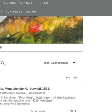
SERVICE
KONTAKT
DE
EN
84
AUKTION 83
ARCHIV
26
+
mehr Suchoptionen
<<<
>>>
ler, Menschen im Herbstwald. 1978.
5 Rothenbach/ Glauchau – 1994 Bad Berka
 Blei signiert "Fritz Keller", betitelt, datiert, mit dem Nachlass-
mit der Nachlass-Nummer "3230" versehen.
ht wellig. Verso atelierspurig.
Schätzpreis
500 €