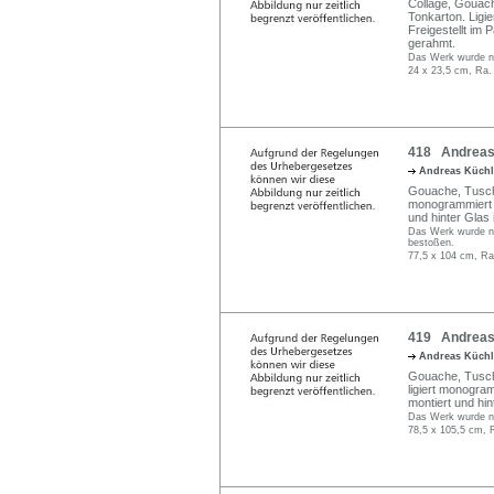
Collage, Gouach
Tonkarton. Ligie
Freigestellt im 
gerahmt.
Das Werk wurde nic
24 x 23,5 cm, Ra.
418 Andreas K
Andreas Küch
Gouache, Tusche 
monogrammiert un
und hinter Glas
Das Werk wurde nic
bestoßen.
77,5 x 104 cm, Ra
419 Andreas 
Andreas Küch
Gouache, Tusche 
ligiert monogram
montiert und hi
Das Werk wurde nic
78,5 x 105,5 cm, 