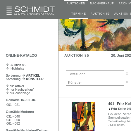
AUKTIONEN
NACHVERKAUF
ARCHIV
TERMINE
AUKTION 85
AUKTION 
ONLINE-KATALOG
AUKTION 85
20. Juni 20
Auktion 85
Highlights
x
Sortierung
ARTIKEL
Sortierung
KÜNSTLER
x
alle Artikel
nur Nachverkauf
nur Zuschläge
Gemälde 16.-19. Jh.
401 Fritz Kel
001 - 021
Fritz Keller
191
Gemälde Moderne
Gouache. Verso in
031 - 040
Stempel sowie 
041 - 060
Technikbedingt leic
061 - 082
75,5 x 50 cm.
Gemälde Nachkrieg/Zeitgen.