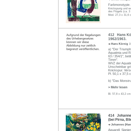
Farbmonotypie. S
Knickspurig und we
des Flügels (ca. 3 
Med. 27,3 x 31,6 
412 Hans Kör
1962/1963.
Hans Körnig
1
a) "Der Triumph
Aquatinta und Ra
63 / 354/1", bet
Timm".
WVZ der Aquati
Unscheinbar grif
Knickspur. Ver
Pl. 50,1 x 37,5 
b) "Das Monstr
> Mehr lesen
Bl. 57,8 x 43,2 cm
414 Johannes
(bei Pirna, B
Johannes (Han
Aquarell. Signi