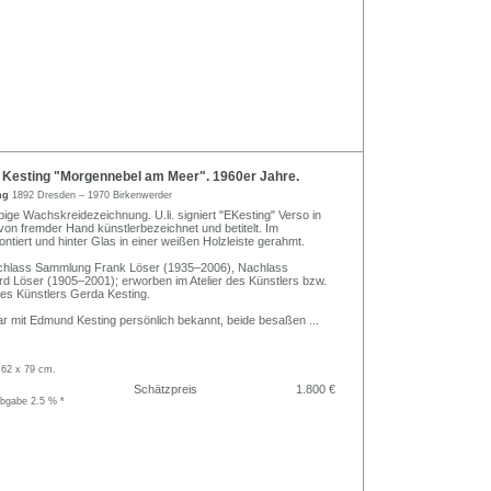
esting "Morgennebel am Meer". 1960er Jahre.
ng
1892 Dresden – 1970 Birkenwerder
bige Wachskreidezeichnung. U.li. signiert "EKesting" Verso in
von fremder Hand künstlerbezeichnet und betitelt. Im
ntiert und hinter Glas in einer weißen Holzleiste gerahmt.
chlass Sammlung Frank Löser (1935–2006), Nachlass
 Löser (1905–2001); erworben im Atelier des Künstlers bzw.
es Künstlers Gerda Kesting.
r mit Edmund Kesting persönlich bekannt, beide besaßen
...
 62 x 79 cm.
Schätzpreis
1.800 €
abgabe 2.5 % *