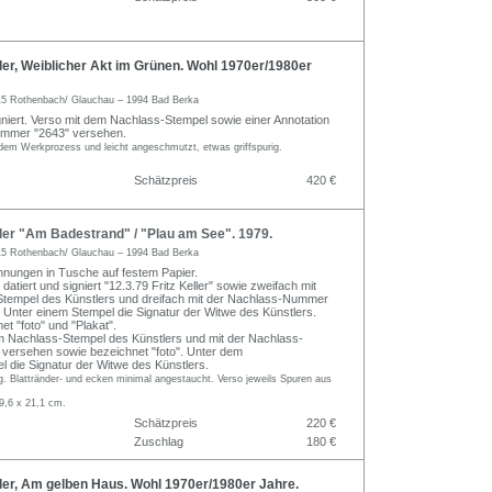
ler, Weiblicher Akt im Grünen. Wohl 1970er/1980er
5 Rothenbach/ Glauchau – 1994 Bad Berka
iert. Verso mit dem Nachlass-Stempel sowie einer Annotation
mmer "2643" versehen.
dem Werkprozess und leicht angeschmutzt, etwas griffspurig.
Schätzpreis
420 €
ler "Am Badestrand" / "Plau am See". 1979.
5 Rothenbach/ Glauchau – 1994 Bad Berka
hnungen in Tusche auf festem Papier.
, datiert und signiert "12.3.79 Fritz Keller" sowie zweifach mit
tempel des Künstlers und dreifach mit der Nachlass-Nummer
 Unter einem Stempel die Signatur der Witwe des Künstlers.
t "foto" und "Plakat".
m Nachlass-Stempel des Künstlers und mit der Nachlass-
versehen sowie bezeichnet "foto". Unter dem
 die Signatur der Witwe des Künstlers.
. Blattränder- und ecken minimal angestaucht. Verso jeweils Spuren aus
.
9,6 x 21,1 cm.
Schätzpreis
220 €
Zuschlag
180 €
ler, Am gelben Haus. Wohl 1970er/1980er Jahre.