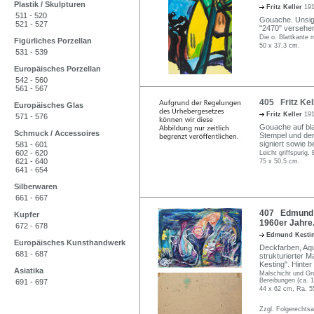
Plastik / Skulpturen
Fritz Keller
191
511 - 520
Gouache. Unsig
521 - 527
"2470" versehen
Die o. Blattkante 
Figürliches Porzellan
50 x 37,3 cm.
531 - 539
Europäisches Porzellan
542 - 560
561 - 567
405 Fritz Kel
Europäisches Glas
Fritz Keller
191
571 - 576
Gouache auf bla
Schmuck / Accessoires
Stempel und der
signiert sowie b
581 - 601
602 - 620
Leicht griffspurig.
621 - 640
75 x 50,5 cm.
641 - 654
Silberwaren
661 - 667
407 Edmund K
Kupfer
1960er Jahre
672 - 678
Edmund Kesti
Europäisches Kunsthandwerk
Deckfarben, Aqu
681 - 687
strukturierter M
Kesting". Hinter
Asiatika
Malschicht und Gru
Bereibungen (ca. 1
691 - 697
44 x 62 cm, Ra. 5
Zzgl. Folgerechts