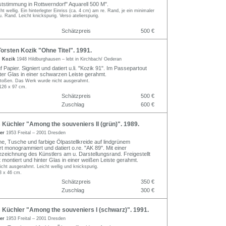
ststimmung in Rottwerndorf" Aquarell 500 M".
ht wellig. Ein hinterlegter Einriss (ca. 4 cm) am re. Rand, je ein minimaler
. Rand. Leicht knickspurig. Verso atelierspurig.
Schätzpreis
500 €
rsten Kozik "Ohne Titel". 1991.
n Kozik
1948 Hildburghausen – lebt in Kirchbach/ Oederan
 Papier. Signiert und datiert u.li. "Kozik 91". Im Passepartout
nter Glas in einer schwarzen Leiste gerahmt.
toßen. Das Werk wurde nicht ausgerahmt.
126 x 97 cm.
Schätzpreis
500 €
Zuschlag
600 €
üchler "Among the souveniers II (grün)". 1989.
ler
1953 Freital – 2001 Dresden
e, Tusche und farbige Ölpastellkreide auf lindgrünem
rt monogrammiert und datiert o.re. "AK 89". Mit einer
ezeichnung des Künstlers am u. Darstellungsrand. Freigestellt
 montiert und hinter Glas in einer weißen Leiste gerahmt.
ht ausgerahmt. Leicht wellig und knickspurig.
3 x 46 cm.
Schätzpreis
350 €
Zuschlag
300 €
Küchler "Among the souveniers I (schwarz)". 1991.
ler
1953 Freital – 2001 Dresden