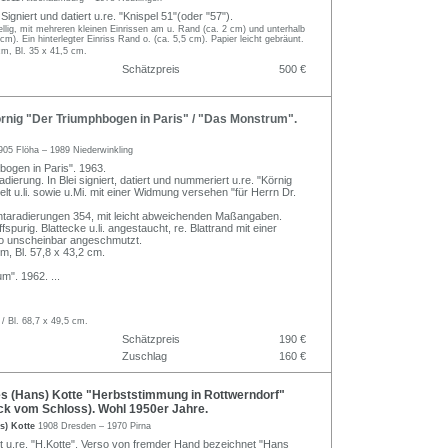
igniert und datiert u.re. "Knispel 51"(oder "57").
llig, mit mehreren kleinen Einrissen am u. Rand (ca. 2 cm) und unterhalb
cm). Ein hinterlegter Einriss Rand o. (ca. 5,5 cm). Papier leicht gebräunt.
cm, Bl. 35 x 41,5 cm.
Schätzpreis
500 €
nig "Der Triumphbogen in Paris" / "Das Monstrum".
905 Flöha – 1989 Niederwinkling
bogen in Paris". 1963.
dierung. In Blei signiert, datiert und nummeriert u.re. "Körnig
itelt u.li. sowie u.Mi. mit einer Widmung versehen "für Herrn Dr.
ntaradierungen 354, mit leicht abweichenden Maßangaben.
fspurig. Blattecke u.li. angestaucht, re. Blattrand mit einer
so unscheinbar angeschmutzt.
cm, Bl. 57,8 x 43,2 cm.
um". 1962.
...
 / Bl. 68,7 x 49,5 cm.
Schätzpreis
190 €
Zuschlag
160 €
 (Hans) Kotte "Herbststimmung in Rottwerndorf"
lick vom Schloss). Wohl 1950er Jahre.
s) Kotte
1908 Dresden – 1970 Pirna
ert u.re. "H.Kotte". Verso von fremder Hand bezeichnet "Hans