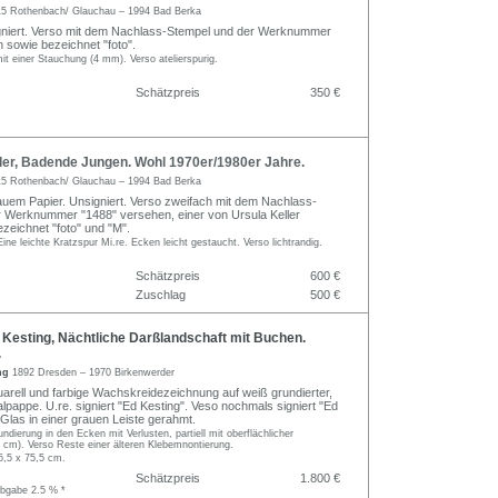
5 Rothenbach/ Glauchau – 1994 Bad Berka
niert. Verso mit dem Nachlass-Stempel und der Werknummer
 sowie bezeichnet "foto".
mit einer Stauchung (4 mm). Verso atelierspurig.
Schätzpreis
350 €
ler, Badende Jungen. Wohl 1970er/1980er Jahre.
5 Rothenbach/ Glauchau – 1994 Bad Berka
uem Papier. Unsigniert. Verso zweifach mit dem Nachlass-
 Werknummer "1488" versehen, einer von Ursula Keller
ezeichnet "foto" und "M".
 Eine leichte Kratzspur Mi.re. Ecken leicht gestaucht. Verso lichtrandig.
Schätzpreis
600 €
Zuschlag
500 €
esting, Nächtliche Darßlandschaft mit Buchen.
.
ng
1892 Dresden – 1970 Birkenwerder
arell und farbige Wachskreidezeichnung auf weiß grundierter,
alpappe. U.re. signiert "Ed Kesting". Veso nochmals signiert "Ed
 Glas in einer grauen Leiste gerahmt.
ndierung in den Ecken mit Verlusten, partiell mit oberflächlicher
 cm). Verso Reste einer älteren Klebemnontierung.
5,5 x 75,5 cm.
Schätzpreis
1.800 €
abgabe 2.5 % *