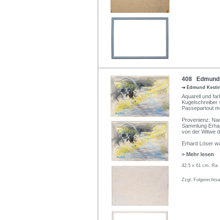
408 Edmund K
Edmund Kesti
Aquarell und far
Kugelschreiber 
Passepartout mo
Provenienz: Na
Sammlung Erhard
von der Witwe d
Erhard Löser wa
> Mehr lesen
42,5 x 61 cm. Ra.
Zzgl. Folgerechts