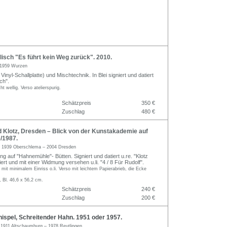
isch "Es führt kein Weg zurück". 2010.
1959 Wurzen
inyl-Schallplatte) und Mischtechnik. In Blei signiert und datiert
sch".
ht wellig. Verso atelierspurig.
Schätzpreis
350 €
Zuschlag
480 €
 Klotz, Dresden – Blick von der Kunstakademie auf
6/1987.
z
1939 Oberschlema – 2004 Dresden
ng auf "Hahnemühle"- Bütten. Signiert und datiert u.re. "Klotz
rt und mit einer Widmung versehen u.li. "4 / 8 Für Rudolf".
, mit minimalem Einriss o.li. Verso mit leichtem Papierabrieb, die Ecke
, Bl. 46,6 x 56,2 cm.
Schätzpreis
240 €
Zuschlag
200 €
ispel, Schreitender Hahn. 1951 oder 1957.
l
1911 Altschaumburg – 1978 Reutlingen