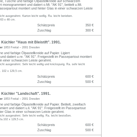
e, Tusche und farbige Ölpastellkreide auf schwarzem
rt monogrammiert und datiert o.Mi. "AK 91", betitelt u.Mi.
Passepartout montiert und hinter Glas in einer schwarzen Leiste
ht ausgerahmt. Karton leicht wellig. Ra. leicht berieben.
 63 x 46 cm.
Schätzpreis
350 €
Zuschlag
300 €
üchler "Haus mit Bleistift". 1991.
ler
1953 Freital – 2001 Dresden
und farbige Ölpastellkreide auf Papier. Ligiert
d datiert u.re. "AK 91". Freigestellt im Passepartout montiert
 in einer schwarzen Leiste gerahmt.
ht ausgerahmt. Sehr leicht wellig und knickspurig. Ra. sehr leicht
. 102 x 129,5 cm.
Schätzpreis
600 €
Zuschlag
500 €
Küchler "Landschaft". 1991.
ler
1953 Freital – 2001 Dresden
und farbige Ölpastellkreide auf Papier. Betitelt, zweifach
miert und datiert u.li. "AK 91". Freigestellt im Passepartout
nter Glas in einer schwarzen Leiste gerahmt.
ht ausgerahmt. Sehr leicht wellig. Ra. leicht bestoßen.
Ra.102 x 129,5 cm.
Schätzpreis
600 €
Zuschlag
500 €