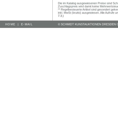
Die im Katalog ausgewiesenen Preise sind Schätz
Zuschlagspreis wird damit keine Mehrwertsteu
** Regelbesteuerte Artikel sind gesondert geken
inkl. MwSt (brutto) ausgewiesen. Alle Aufrufe 
7.3.)
HOME
|
E-MAIL
© SCHMIDT KUNSTAUKTIONEN DRESDEN