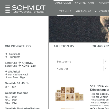
AUKTIONEN
NACHVERKAUF
ARCHIV
TERMINE
AUKTION 85
AUKTION 
ONLINE-KATALOG
AUKTION 85
20. Juni 20
Auktion 85
Highlights
x
Sortierung
ARTIKEL
Sortierung
KÜNSTLER
x
alle Artikel
nur Nachverkauf
nur Zuschläge
Gemälde 16.-19. Jh.
501 13 Portr
001 - 021
Königshauses
Gemälde Moderne
König Georg I
031 - 040
König Johann
041 - 060
Maria Anna vo
061 - 082
Maria Josepha
Wildenwart Chiem
Gemälde Nachkrieg/Zeitgen.
Otto Franz Jo