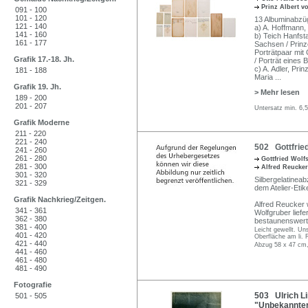
Prinz Albert 
091 - 100
101 - 120
13 Albuminabzüge
121 - 140
a) A. Hoffmann,
141 - 160
b) Teich Hanfst
161 - 177
Sachsen / Prinz
Porträtpaar mit
Grafik 17.-18. Jh.
/ Porträt eines 
c) A. Adler, Pri
181 - 188
Maria
...
Grafik 19. Jh.
> Mehr lesen
189 - 200
201 - 207
Untersatz min. 6,
Grafik Moderne
211 - 220
221 - 240
502 Gottfried
241 - 260
261 - 280
Gottfried Wol
281 - 300
Alfred Reucke
301 - 320
Silbergelatinea
321 - 329
dem Atelier-Etik
Grafik Nachkrieg/Zeitgen.
Alfred Reucker 
341 - 361
Wolfgruber liefe
362 - 380
bestaunenswerte
381 - 400
Leicht gewellt. Un
401 - 420
Oberfläche am li.
421 - 440
Abzug 58 x 47 cm,
441 - 460
461 - 480
481 - 490
Fotografie
503 Ulrich Li
501 - 505
"Unbekannter 