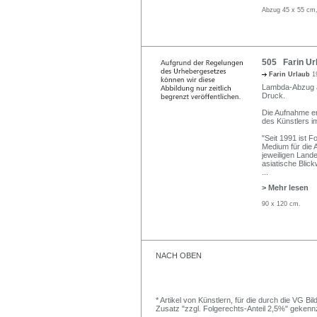
Abzug 45 x 55 cm,
505 Farin Url
Farin Urlaub
1
Lambda-Abzug au
Druck.
Die Aufnahme en
des Künstlers i
"Seit 1991 ist F
Medium für die 
jeweiligen Land
asiatische Blick
...
> Mehr lesen
90 x 120 cm.
NACH OBEN
* Artikel von Künstlern, für die durch die VG 
Zusatz "zzgl. Folgerechts-Anteil 2,5%" gekenn