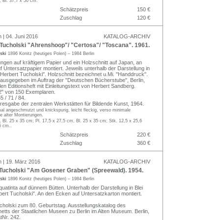
, Bl. 37,7 x 50 cm.
Schätzpreis
150 €
Zuschlag
120 €
 | 04. Juni 2016
KATALOG-ARCHIV
Tucholski "Ahrenshoop"/ "Certosa"/ "Toscana". 1961.
lski
1896 Konitz (heutiges Polen) – 1984 Berlin
ungen auf kräftigem Papier und ein Holzschnitt auf Japan, an
 Untersatzpapier montiert. Jeweils unterhalb der Darstellung in
t "Herbert Tucholski". Holzschnitt bezeichnet u.Mi. "Handdruck".
erausgegeben im Auftrag der "Deutschen Bücherstube", Berlin,
len Editionsheft mit Einleitungstext von Herbert Sandberg.
2" von 150 Exemplaren.
 / 71 / 84.
esgabe der zentralen Werkstätten für Bildende Kunst, 1964.
l angeschmutzt und knickspurig, leicht fleckig, verso minimale
e alter Montierungen.
, Bl. 25 x 35 cm; Pl. 17,5 x 27,5 cm, Bl. 25 x 35 cm; Stk. 12,5 x 25,6
5 cm..
Schätzpreis
220 €
Zuschlag
360 €
n | 19. März 2016
KATALOG-ARCHIV
Tucholski "Am Gosener Graben" (Spreewald). 1954.
lski
1896 Konitz (heutiges Polen) – 1984 Berlin
uatinta auf dünnem Bütten. Unterhalb der Darstellung in Blei
rbert Tucholski". An den Ecken auf Untersatzkarton montiert.
ucholski zum 80. Geburtstag. Ausstellungskatalog des
netts der Staatlichen Museen zu Berlin im Alten Museum. Berlin,
tNr. 242.