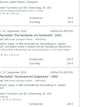
 dünnem Japan-Bütten. Unsigniert.
erbert Tucholski zum 80. Geburtstag, Nr. 105.
 und mit Reißzwecklöchlein in den o. Ecken.
m, Bl. 36 x 50,5 cm.
Schätzpreis
80 €
Zuschlag
60 €
n | 22. September 2018
KATALOG-ARCHIV
ucholski "Fischerboote vor Stralsund". 1933.
lski
1896 Konitz (heutiges Polen) – 1984 Berlin
feinem Japan. In Blei unterhalb der Darstellung re. signiert
ki" und datiert sowie li. betitelt und als Handdruck bezeichnet.
 Reste älterer Montierung, dort knickspurig und o.li. mit einem kleinen
 Bl. 41,2 x 51,5 cm.
Schätzpreis
150 €
Zuschlag
120 €
n | 22. September 2018
KATALOG-ARCHIV
ucholski "Stralsund mit Zugbrücke". 1950.
lski
1896 Konitz (heutiges Polen) – 1984 Berlin
feinem Japan. In Blei unterhalb der Darstellung re. signiert
ski".
erbert Tucholski zum 80. Geburtstag, Nr. 105.
ckspurig.
m, Bl. 31,5 x 44,5 cm.
Schätzpreis
100 €