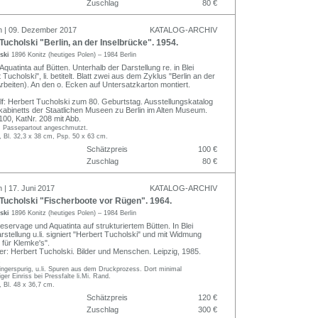
Zuschlag
80 €
n | 09. Dezember 2017
KATALOG-ARCHIV
ucholski "Berlin, an der Inselbrücke". 1954.
lski
1896 Konitz (heutiges Polen) – 1984 Berlin
quatinta auf Bütten. Unterhalb der Darstellung re. in Blei
 Tucholski", li. betitelt. Blatt zwei aus dem Zyklus "Berlin an der
rbeiten). An den o. Ecken auf Untersatzkarton montiert.
olf: Herbert Tucholski zum 80. Geburtstag. Ausstellungskatalog
kabinetts der Staatlichen Museen zu Berlin im Alten Museum.
 100, KatNr. 208 mit Abb.
g, Passepartout angeschmutzt.
, Bl. 32,3 x 38 cm, Psp. 50 x 63 cm.
Schätzpreis
100 €
Zuschlag
80 €
 | 17. Juni 2017
KATALOG-ARCHIV
Tucholski "Fischerboote vor Rügen". 1964.
lski
1896 Konitz (heutiges Polen) – 1984 Berlin
servage und Aquatinta auf strukturiertem Bütten. In Blei
rstellung u.li. signiert "Herbert Tucholski" und mit Widmung
t für Klemke's".
er: Herbert Tucholski. Bilder und Menschen. Leipzig, 1985.
.
fingerspurig, u.li. Spuren aus dem Druckprozess. Dort minimal
ger Einriss bei Pressfalte li.Mi. Rand.
, Bl. 48 x 36,7 cm.
Schätzpreis
120 €
Zuschlag
300 €