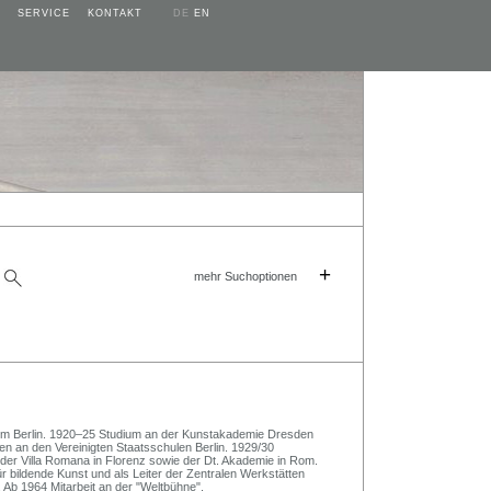
SERVICE
KONTAKT
DE
EN
+
mehr Suchoptionen
 Berlin. 1920–25 Studium an der Kunstakademie Dresden
en an den Vereinigten Staatsschulen Berlin. 1929/30
t der Villa Romana in Florenz sowie der Dt. Akademie in Rom.
für bildende Kunst und als Leiter der Zentralen Werkstätten
 Ab 1964 Mitarbeit an der "Weltbühne".