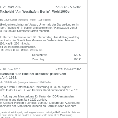
n | 25. März 2017
KATALOG-ARCHIV
Tucholski "Am Westhafen, Berlin". Wohl 1960er
lski
1896 Konitz (heutiges Polen) – 1984 Berlin
(Helldunkelschnitt) auf Japan. Unterhalb der Darstellung re. in
erbert Tucholski", li. betitelt und bezeichnet "Handabzug von 2
 o. Ecken auf Untersatzkarton montiert.
olf: Herbert Tucholski zum 80. Geburtstag. Ausstellungskatalog
kabinetts der Staatlichen Museen zu Berlin im Alten Museum.
 110, KatNr. 230 mit Abb.
, mit unscheinbaren Randmängeln.
, Bl. 39,5 x 46 cm, Unters. 49 x 57 cm.
Schätzpreis
120 €
Zuschlag
100 €
 | 04. Juni 2016
KATALOG-ARCHIV
ucholski "Die Elbe bei Dresden" (Blick vom
fen). 1958.
lski
1896 Konitz (heutiges Polen) – 1984 Berlin
ng auf Velin. Unterhalb der Darstellung in Blei re. signiert
ki". In der Ecke u.li. von fremder Hand nummeriert "II 17/70".
im Auftrag des Ministeriums für Kultur der DDR entstanden,
 Zeichnung aus dem Jahr 1922 zurück.
olf Karnahl, Herbert Tucholski zum 80. Geburtstag. Ausstellung
kabinetts der Staatlichen Museen zu Berlin im Alten Museum
ig, minimal knickspurig und angeschmutzt. Winzige Reißzwecklöchlein mit
n den Ecken. Verso an den o. Ecken Reste einer alten Montierung.