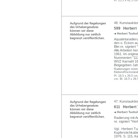
Pl. 25,5 x 41,5 cm
48. Kunstauktion
599 Herbert 
Herbert Tucho
Aquatintaradier
den o. Ecken auf
Blei re. signier
Alle Arbeiten h
1961. Im origina
Nummeriert "11
WVZ Karnahl 165
Beigegeben Jahr
Radierungen minima
Klebstoffrückständ
Pl. 19,5 x 29,5 cm
cm, Bl. 16,5 x 29,
47. Kunstauktio
611 Herbert 
Herbert Tucho
Radierung mit Aq
re. signiert "He
Vgl.: Herbert T
Kupferstichkabi
1976. S. 115, Ka