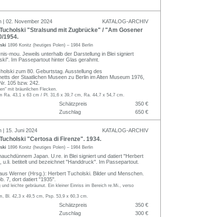
n | 02. November 2024
KATALOG-ARCHIV
Tucholski "Stralsund mit Zugbrücke" / "Am Gosener
0/1954.
lski
1896 Konitz (heutiges Polen) – 1984 Berlin
rnis-mou. Jeweils unterhalb der Darstellung in Blei signiert
ski". Im Passepartout hinter Glas gerahmt.
ucholski zum 80. Geburtstag. Ausstellung des
netts der Staatlichen Museen zu Berlin im Alten Museum 1976,
Nr. 105 bzw. 242.
n" mit bräunlichen Flecken.
m Ra. 43,1 x 63 cm / Pl. 31,6 x 39,7 cm, Ra. 44,7 x 54,7 cm.
Schätzpreis
350 €
Zuschlag
650 €
 | 15. Juni 2024
KATALOG-ARCHIV
ucholski "Certosa di Firenze". 1934.
lski
1896 Konitz (heutiges Polen) – 1984 Berlin
hauchdünnem Japan. U.re. in Blei signiert und datiert "Herbert
 u.li. betitelt und bezeichnet "Handdruck". Im Passepartout.
Klaus Werner (Hrsg.): Herbert Tucholski. Bilder und Menschen.
b. 7, dort datiert "1935".
g und leichte gebräunut. Ein kleiner Einriss im Bereich re.Mi., verso
m, Bl. 42,3 x 49,5 cm, Psp. 53,9 x 60,3 cm.
Schätzpreis
350 €
Zuschlag
300 €