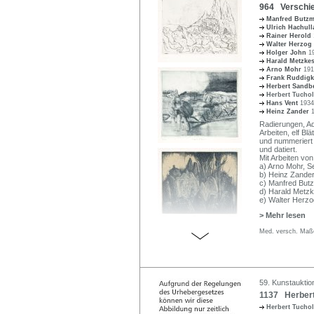
964 Verschie
Manfred Butz
Ulrich Hachul
Rainer Herold
Walter Herzog
Holger John
1
Harald Metzke
Arno Mohr
191
Frank Ruddigk
Herbert Sand
Herbert Tucho
Hans Vent
1934
Heinz Zander
Radierungen, Aq
Arbeiten, elf Blä
und nummeriert "
und datiert.
Mit Arbeiten von
a) Arno Mohr, Sel
b) Heinz Zander
c) Manfred Butz
d) Harald Metzk
e) Walter Herzo
> Mehr lesen
Med. versch. Maße
59. Kunstauktio
1137 Herbert 
Herbert Tucho