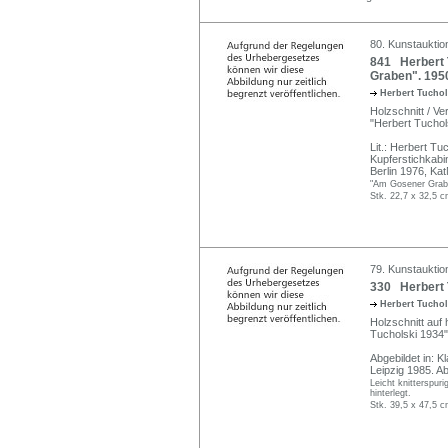
80. Kunstauktio
841 Herbert 
Graben". 195
Herbert Tucho
Holzschnitt / Ve
"Herbert Tuchol
Lit.: Herbert T
Kupferstichkabi
Berlin 1976, Kat
"Am Gosener Grabe
Stk. 22,7 x 32,5 c
79. Kunstauktion
330 Herbert T
Herbert Tucho
Holzschnitt auf 
Tucholski 1934",
Abgebildet in: 
Leipzig 1985. Ab
Leicht knitterspuri
hinterlegt.
Stk. 39,5 x 47,5 c