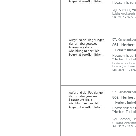
Holzschnitt auf
Vgl. Karnahl, H
Leicht knickspurig
Stk. 22,7 x 32,5 c
57. Kunstauktio
861 Herbert T
Herbert Tucho
Holzschnitt auf 
"Herbert Tuchols
Recto in den Ecken
Einriss (ca. 1 cm).
Stk. 38,6 x 49 cm,
57. Kunstauktio
862 Herbert T
Herbert Tucho
Holzschnitt auf 
"Herbert Tuchol
Vgl. Karnahl, H
U. Rand leicht kni
Stk. 22,7 x 32,5 c