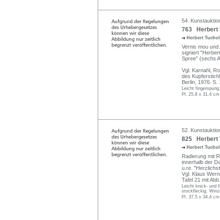
54. Kunstauktio
763 Herbert T
Herbert Tucho
Vernis mou und A
signiert "Herbert
Spree" (sechs A
Vgl. Karnahl, R
des Kupferstich
Berlin, 1976. S.
Leicht fingerspuri
Pl. 25,8 x 31,4 cm
52. Kunstauktion
825 Herbert 
Herbert Tucho
Radierung mit Re
innerhalb der Da
u.re. "Herzlichs
Vgl. Klaus Wern
Tafel 21 mit Abb
Leicht knick- und 
stockfleckig. Winzi
Pl. 37,5 x 34,4 cm