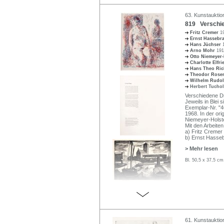
63. Kunstauktio
819 Verschie
Fritz Cremer
1
Ernst Hassebr
Hans Jüchser
Arno Mohr
191
Otto Niemeyer
Charlotte Elfr
Hans Theo Ric
Theodor Rose
Wilhelm Rudo
Herbert Tucho
Verschiedene Dr
Jeweils in Blei 
Exemplar-Nr. "4
1968. In der ori
Niemeyer-Holste
Mit den Arbeiten
a) Fritz Cremer 
b) Ernst Hasseb
> Mehr lesen
Bl. 50,5 x 37,5 cm
61. Kunstauktio