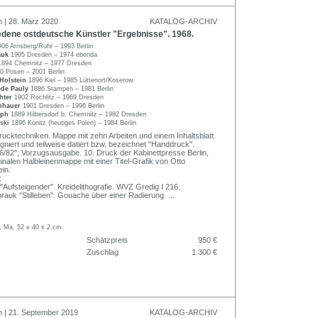
n | 28. März 2020
KATALOG-ARCHIV
dene ostdeutsche Künstler "Ergebnisse". 1968.
906 Arnsberg/Ruhr – 1993 Berlin
auk
1905 Dresden – 1974 ebenda
1894 Chemnitz – 1977 Dresden
0 Posen – 2001 Berlin
-Holstein
1896 Kiel – 1985 Lüttenort/Koserow
iede Pauly
1886 Stampen – 1981 Berlin
hter
1902 Rochlitz – 1969 Dresden
nhauer
1901 Dresden – 1996 Berlin
lph
1889 Hilbersdorf b. Chemnitz – 1982 Dresden
lski
1896 Konitz (heutiges Polen) – 1984 Berlin
ucktechniken. Mappe mit zehn Arbeiten und einem Inhaltsblatt.
signiert und teilweise datiert bzw. bezeichnet "Handdruck".
6/82", Vorzugsausgabe. 10. Druck der Kabinettpresse Berlin,
ginalen Halbleinenmappe mit einer Titel-Grafik von Otto
in.
:
"Aufsteigender". Kreidelithografie. WVZ Gredig I 216.
rauk "Stilleben". Gouache über einer Radierung.
...
, Ma. 52 x 40 x 2 cm.
Schätzpreis
950 €
Zuschlag
1.300 €
n | 21. September 2019
KATALOG-ARCHIV