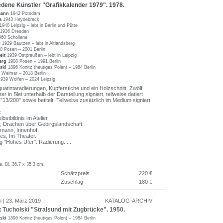
dene Künstler "Grafikkalender 1979". 1978.
mann
1942 Potsdam
la
1943 Heydebreck
1940 Leipzig – lebt in Berlin und Pütte
1936 Dresden
960 Schollene
s
1929 Bautzen – lebt in Altlandsberg
0 Posen – 2001 Berlin
eit
1939 Ostpreußen – lebt in Leipzig
berg
1908 Posen – 1991 Berlin
lski
1896 Konitz (heutiges Polen) – 1984 Berlin
 Weimar – 2018 Berlin
1939 Wolfen – 2024 Leipzig
uatintaradierungen, Kupferstiche und ein Holzschnitt. Zwölf
tter in Blei unterhalb der Darstellung signiert, teilweise datiert
13/200" sowie betitelt. Teilweise zusätzlich im Medium signiert
:
bstbildnis im Atelier.
, Drachen über Gebirgslandschaft.
mann, Innenhof.
es, Im Theater.
g "Hohes Ufer". Radierung.
...
, Bl. 36,7 x 35,3 cm.
Schätzpreis
220 €
Zuschlag
180 €
n | 23. März 2019
KATALOG-ARCHIV
Tucholski "Stralsund mit Zugbrücke". 1950.
lski
1896 Konitz (heutiges Polen) – 1984 Berlin