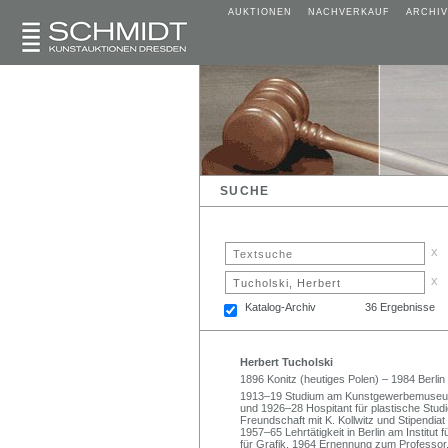
AUKTIONEN
NACHVERKAUF
ARCHIV
SUCHE
x
x
Katalog-Archiv
36 Ergebnisse
Herbert Tucholski
1896 Konitz (heutiges Polen) – 1984 Berlin
1913–19 Studium am Kunstgewerbemuseum
und 1926–28 Hospitant für plastische Studi
Freundschaft mit K. Kollwitz und Stipendia
1957–65 Lehrtätigkeit in Berlin am Institut 
für Grafik. 1964 Ernennung zum Professor.