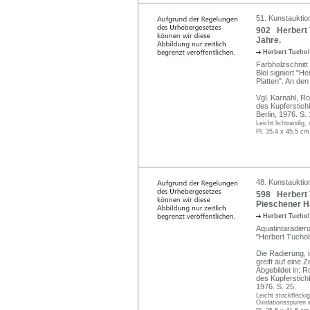
51. Kunstauktio
902 Herbert 
Jahre.
Herbert Tucho
Farbholzschnitt 
Blei signiert "H
Platten". An den
Vgl. Karnahl, R
des Kupferstich
Berlin, 1976. S.
Leicht lichtrandig
Pl. 35,4 x 45,5 cm
48. Kunstauktion
598 Herbert T
Pieschener Ha
Herbert Tucho
Aquatintaradieru
"Herbert Tuchols
Die Radierung, 
greift auf eine
Abgebildet in: R
des Kupferstich
1976. S. 25.
Leicht stockfleck
Oxidationsspuren i