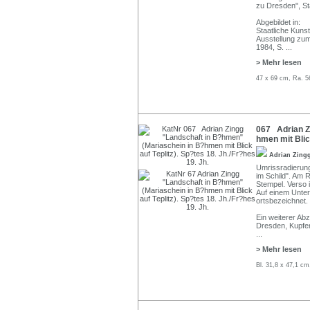
zu Dresden", St
Abgebildet in:
Staatliche Kuns
Ausstellung zum
1984, S.
...
> Mehr lesen
47 x 69 cm, Ra. 5
067 Adrian Z
hmen mit Blick
Adrian Zing
Umrissradierung,
im Schild". Am 
Stempel. Verso 
Auf einem Unter
ortsbezeichnet. 
Ein weiterer Ab
Dresden, Kupfer
...
> Mehr lesen
Bl. 31,8 x 47,1 cm