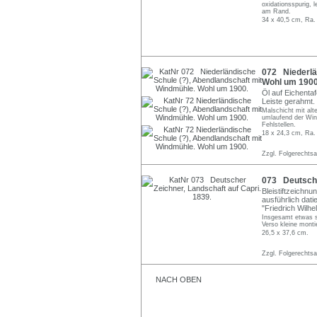
oxidationsspurig, 
am Rand.
34 x 40,5 cm, Ra.
072 Niederlä
Wohl um 1900
Öl auf Eichentafe
Leiste gerahmt.
Malschicht mit al
umlaufend der Win
Fehlstellen.
18 x 24,3 cm, Ra.
Zzgl. Folgerechts
073 Deutscher
Bleistiftzeichnu
ausführlich dati
"Friedrich Wilh
Insgesamt etwas st
Verso kleine mont
26,5 x 37,6 cm.
Zzgl. Folgerechts
NACH OBEN