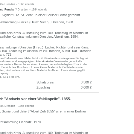
834 Dresden – 1865 ebenda
ung Funcke
? Dresden – 1984 ebenda
 Signiert u.re. "A. Zeh". In einer Berliner Leiste gerahmt.
nsthandlung Funcke (Heinz Miech), Dresden, 1968.
 und sein Kreis. Ausstellung zum 100. Todestag im Albertinum
aatliche Kunstsammlungen Dresden, Albertinum, 1984.
tsammlungen Dresden (Hrsg.): Ludwig Richter und sein Kreis.
 100. Todestag im Albertinum zu Dresden, Ausst.-Kat. Dresden
tnr. 772.
chten Deformationen. Malschicht mit Klimakante sowie gesamtflächig mit
undrissen und ausgeprägtem Alterskrakelee.Vereinzelte gedunkelte
ine weitere Retusche an einem kleinen, verso hinterlegtem Riss in der
 Bereich des Busches u.li. eine kleine Malschicht-Fehlstelle sowie
nten, dort zudem mit leichtem Malschicht-Abrieb. Firnis etwas gegilbt.
spurig.
a. 43,1 x 55 cm.
Schätzpreis
3.500 €
Zuschlag
3.000 €
h "Andacht vor einer Waldkapelle". 1855.
834 Dresden – 1865 ebenda
 Signiert und datiert "Albert Zeh 1855" u.re. In einer Berliner
ivatsammlung Oschatz, 1970.
 und sein Kreis. Ausstellung zum 100. Todestag im Albertinum