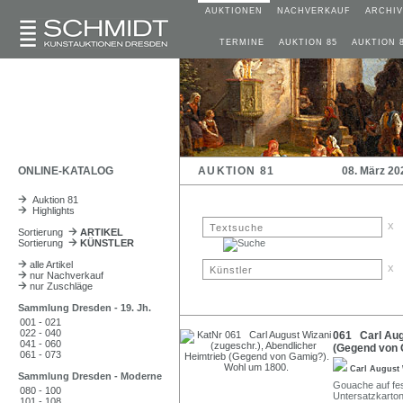
AUKTIONEN
NACHVERKAUF
ARCHIV
TERMINE
AUKTION 85
AUKTION 
ONLINE-KATALOG
AUKTION 81
08. März 20
Auktion 81
Highlights
x
Sortierung
ARTIKEL
Sortierung
KÜNSTLER
alle Artikel
x
nur Nachverkauf
nur Zuschläge
Sammlung Dresden - 19. Jh.
001 - 021
022 - 040
061 Carl Augu
041 - 060
(Gegend von 
061 - 073
Carl August 
Sammlung Dresden - Moderne
Gouache auf fes
080 - 100
Untersatzkarton
101 - 108