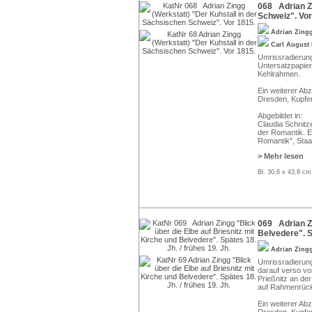
068 Adrian Zi
Schweiz". Vor
Adrian Zing
Carl August
Umrissradierung, 
Untersatzpapier
Kehlrahmen.
Ein weiterer Ab
Dresden, Kupfer
Abgebildet in:
Claudia Schnitz
der Romantik. E
Romantik", Staa
> Mehr lesen
Bl. 30,6 x 43,8 cm
069 Adrian Zi
Belvedere". Sp
Adrian Zing
Umrissradierung,
darauf verso vo
Prießnitz an der
auf Rahmenrück
Ein weiterer Ab