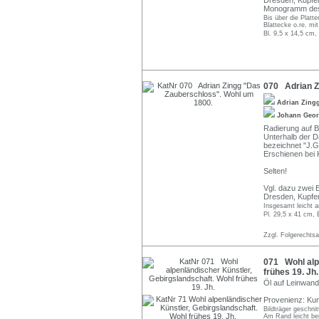
Dresden, Kupfers
Monogramm des 
Bis über die Platte
Blattecke o.re. mi
Bl. 9,5 x 14,5 cm,
070 Adrian Z
Adrian Zing
Johann Geo
Radierung auf 
Unterhalb der Dar
bezeichnet "J.G
Erschienen bei K
Selten!
Vgl. dazu zwei 
Dresden, Kupfer
Insgesamt leicht a
Pl. 29,5 x 41 cm, 
Zzgl. Folgerechts
071 Wohl alpe
frühes 19. Jh.
Öl auf Leinwand.
Provenienz: Ku
Bildträger geschni
Am Rand leicht ber