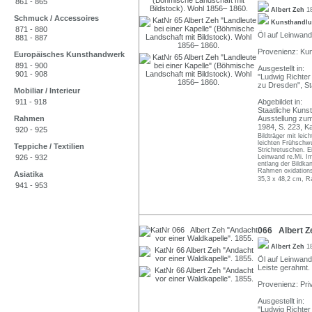
861 - 865
Albert Zeh
1
Schmuck / Accessoires
Kunsthandl
871 - 880
Öl auf Leinwand.
881 - 887
Provenienz: Ku
Europäisches Kunsthandwerk
891 - 900
Ausgestellt in:
901 - 908
"Ludwig Richter
zu Dresden", St
Mobiliar / Interieur
911 - 918
Abgebildet in:
Staatliche Kuns
Rahmen
Ausstellung zum
1984, S. 223, Ka
920 - 925
Bildträger mit lei
leichten Frühschw
Teppiche / Textilien
Strichretuschen. E
926 - 932
Leinwand re.Mi. Im
entlang der Bildka
Rahmen oxidations
Asiatika
35,3 x 48,2 cm, R
941 - 953
066 Albert Ze
Albert Zeh
1
Öl auf Leinwand.
Leiste gerahmt.
Provenienz: Pr
Ausgestellt in:
"Ludwig Richter