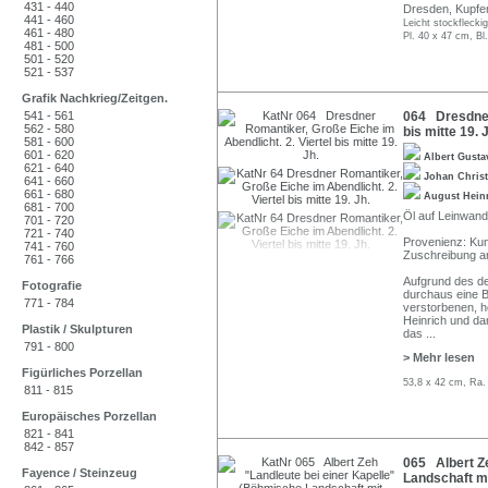
431 - 440
Dresden, Kupfer
441 - 460
Leicht stockfleckig
461 - 480
Pl. 40 x 47 cm, Bl
481 - 500
501 - 520
521 - 537
Grafik Nachkrieg/Zeitgen.
541 - 561
064 Dresdner 
562 - 580
bis mitte 19. 
581 - 600
601 - 620
Albert Gust
621 - 640
Johan Chris
641 - 660
661 - 680
August Hein
681 - 700
Öl auf Leinwand.
701 - 720
721 - 740
Provenienz: Kun
741 - 760
Zuschreibung a
761 - 766
Aufgrund des de
Fotografie
durchaus eine 
771 - 784
verstorbenen, 
Heinrich und da
Plastik / Skulpturen
das
...
791 - 800
> Mehr lesen
Figürliches Porzellan
53,8 x 42 cm, Ra.
811 - 815
Europäisches Porzellan
821 - 841
842 - 857
065 Albert Ze
Fayence / Steinzeug
Landschaft mi