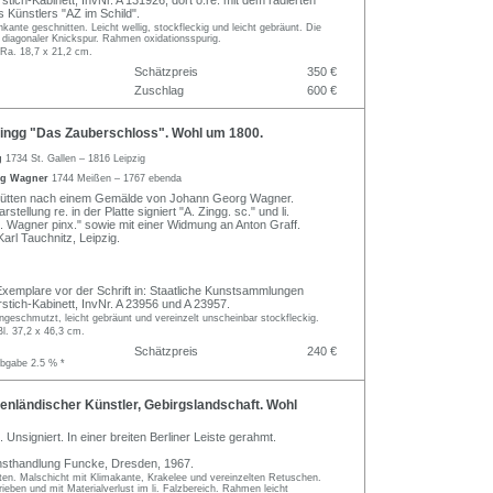
tich-Kabinett, InvNr. A 131926, dort o.re. mit dem radierten
Künstlers "AZ im Schild".
nkante geschnitten. Leicht wellig, stockfleckig und leicht gebräunt. Die
t diagonaler Knickspur. Rahmen oxidationsspurig.
 Ra. 18,7 x 21,2 cm.
Schätzpreis
350 €
Zuschlag
600 €
ingg "Das Zauberschloss". Wohl um 1800.
g
1734 St. Gallen – 1816 Leipzig
rg Wagner
1744 Meißen – 1767 ebenda
Bütten nach einem Gemälde von Johann Georg Wagner.
stellung re. in der Platte signiert "A. Zingg. sc." und li.
. Wagner pinx." sowie mit einer Widmung an Anton Graff.
arl Tauchnitz, Leipzig.
Exemplare vor der Schrift in: Staatliche Kunstsammlungen
stich-Kabinett, InvNr. A 23956 und A 23957.
ngeschmutzt, leicht gebräunt und vereinzelt unscheinbar stockfleckig.
Bl. 37,2 x 46,3 cm.
Schätzpreis
240 €
abgabe 2.5 % *
nländischer Künstler, Gebirgslandschaft. Wohl
 Unsigniert. In einer breiten Berliner Leiste gerahmt.
nsthandlung Funcke, Dresden, 1967.
tten. Malschicht mit Klimakante, Krakelee und vereinzelten Retuschen.
ieben und mit Materialverlust im li. Falzbereich. Rahmen leicht