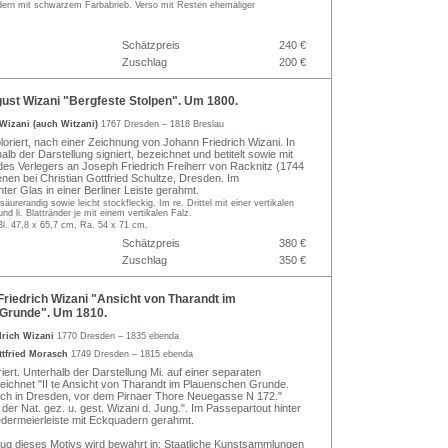
ndern mit schwarzem Farbabrieb. Verso mit Resten ehemaliger
Schätzpreis
240 €
Zuschlag
200 €
ust Wizani "Bergfeste Stolpen". Um 1800.
Wizani (auch Witzani)
1767 Dresden – 1818 Breslau
loriert, nach einer Zeichnung von Johann Friedrich Wizani. In
halb der Darstellung signiert, bezeichnet und betitelt sowie mit
es Verlegers an Joseph Friedrich Freiherr von Racknitz (1744
enen bei Christian Gottfried Schultze, Dresden. Im
ter Glas in einer Berliner Leiste gerahmt.
 säurerandig sowie leicht stockfleckig. Im re. Drittel mit einer vertikalen
nd li. Blattränder je mit einem vertikalen Falz.
Bl. 47,8 x 65,7 cm, Ra. 54 x 71 cm.
Schätzpreis
380 €
Zuschlag
350 €
riedrich Wizani "Ansicht von Tharandt im
Grunde". Um 1810.
drich Wizani
1770 Dresden – 1835 ebenda
ttfried Morasch
1749 Dresden – 1815 ebenda
iert. Unterhalb der Darstellung Mi. auf einer separaten
ezeichnet "II te Ansicht von Tharandt im Plauenschen Grunde.
sch in Dresden, vor dem Pirnaer Thore Neuegasse N 172."
der Nat. gez. u. gest. Wizani d. Jung.". Im Passepartout hinter
iedermeierleiste mit Eckquadern gerahmt.
zug dieses Motivs wird bewahrt in: Staatliche Kunstsammlungen