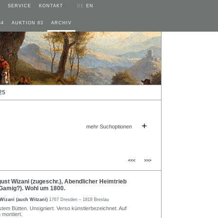
SERVICE
KONTAKT
DE
EN
84
AUKTION 83
ARCHIV
25
+
mehr Suchoptionen
<<<
>>>
st Wizani (zugeschr.), Abendlicher Heimtrieb
Gamig?). Wohl um 1800.
Wizani (auch Witzani)
1767 Dresden – 1818 Breslau
tem Bütten. Unsigniert. Verso künstlerbezeichnet. Auf
 montiert.