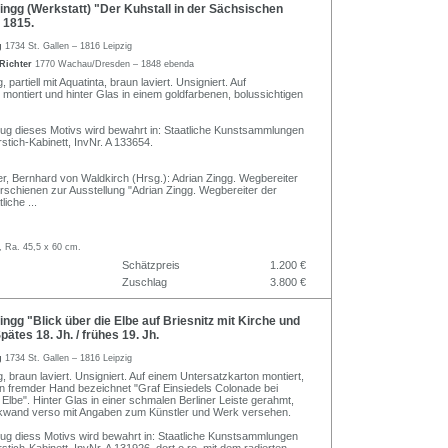
ngg (Werkstatt) "Der Kuhstall in der Sächsischen
 1815.
g
1734 St. Gallen – 1816 Leipzig
 Richter
1770 Wachau/Dresden – 1848 ebenda
partiell mit Aquatinta, braun laviert. Unsigniert. Auf
 montiert und hinter Glas in einem goldfarbenen, bolussichtigen
zug dieses Motivs wird bewahrt in: Staatliche Kunstsammlungen
stich-Kabinett, InvNr. A 133654.
er, Bernhard von Waldkirch (Hrsg.): Adrian Zingg. Wegbereiter
rschienen zur Ausstellung "Adrian Zingg. Wegbereiter der
tliche
...
, Ra. 45,5 x 60 cm.
Schätzpreis
1.200 €
Zuschlag
3.800 €
ngg "Blick über die Elbe auf Briesnitz mit Kirche und
ätes 18. Jh. / frühes 19. Jh.
g
1734 St. Gallen – 1816 Leipzig
 braun laviert. Unsigniert. Auf einem Untersatzkarton montiert,
n fremder Hand bezeichnet "Graf Einsiedels Colonade bei
 Elbe". Hinter Glas in einer schmalen Berliner Leiste gerahmt,
wand verso mit Angaben zum Künstler und Werk versehen.
zug diess Motivs wird bewahrt in: Staatliche Kunstsammlungen