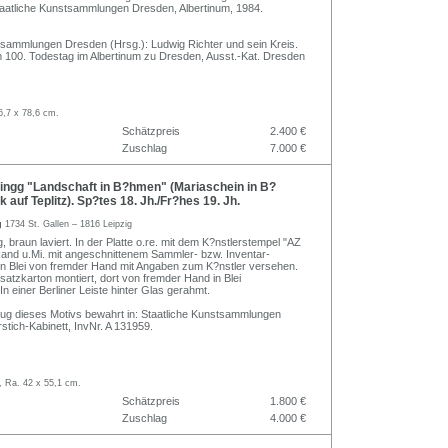
aatliche Kunstsammlungen Dresden, Albertinum, 1984.
tsammlungen Dresden (Hrsg.): Ludwig Richter und sein Kreis.
 100. Todestag im Albertinum zu Dresden, Ausst.-Kat. Dresden
6,7 x 78,6 cm.
Schätzpreis
2.400 €
Zuschlag
7.000 €
ingg "Landschaft in B?hmen" (Mariaschein in B?
 auf Teplitz). Sp?tes 18. Jh./Fr?hes 19. Jh.
g
1734 St. Gallen – 1816 Leipzig
 braun laviert. In der Platte o.re. mit dem K?nstlerstempel "AZ
Rand u.Mi. mit angeschnittenem Sammler- bzw. Inventar-
in Blei von fremder Hand mit Angaben zum K?nstler versehen.
satzkarton montiert, dort von fremder Hand in Blei
In einer Berliner Leiste hinter Glas gerahmt.
zug dieses Motivs bewahrt in: Staatliche Kunstsammlungen
stich-Kabinett, InvNr. A 131959.
, Ra. 42 x 55,1 cm.
Schätzpreis
1.800 €
Zuschlag
4.000 €