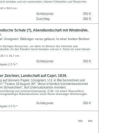
leicht berieben und mit vereinzelten, kleinen Fehlstellen und Retuschen
 43 x 50,8 cm.
Schätzpreis
350 €
Zuschlag
380 €
ndische Schule (?), Abendlandschaft mit Windmühle.
.
l. Unsigniert. Bildträger verso gefasst. In einer breiten Berliner
ten flächigen Retuschen, vor allem im Bereich des Himmels und
dmühle. An den Rändern leicht berieben und am li. Rand mit zwei kleinen
 28,7 x 34,7 cm.
Schätzpreis
350 €
abgabe 2.5 % *
 Zeichner, Landschaft auf Capri. 1839.
ng auf dünnem Papier. Unsigniert. U.li. in Blei bezeichnet und
ert "Ticiano 18 August 39". Verso irrtümlich künstlerbezeichnet
elm Schwechten". Auf Untersatzkarton montiert.
ockfleckig und minimal knitterspurig. O.Mi. mit einem Wasserfleck.
ierungsbedingte Materialverluste sowie Reste ehemaliger Montierungen.
Schätzpreis
350 €
abgabe 2.5 % *
<<<
>>>