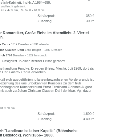
stich-Kabinett, InvNr. A 1984–659.
 und leicht gebräunt.
. 41 x 47,5 cm, Ra. 52,8 x 64,9 cm.
Schätzpreis
350 €
Zuschlag
300 €
Romantiker, Große Eiche im Abendlicht. 2. Viertel
Jh.
av Carus
1817 Dresden – 1891 ebenda
tian Clausen Dahl
1788 Bergen – 1857 Dresden
rich
1794 Dresden – 1822 Innsbruck
 Unsigniert. In einer Berliner Leiste gerahmt.
sthandlung Funcke, Dresden (Heinz Miech), Juli 1969, dort als
n Carl Gustav Carus erworben.
tailreich ausgeführten, pflanzenbewachsenen Vordergrunds ist
Beziehung des uns unbekannten Künstlers zu dem früh
hochbegabten Künstlerfreund Ernst Ferdinand Oehmes August
mit auch zu Johan Christian Clausen Dahl denkbar. Vgl. dazu
 61 x 50 cm.
Schätzpreis
1.800 €
Zuschlag
4.400 €
h "Landleute bei einer Kapelle" (Böhmische
t Bildstock). Wohl 1856– 1860.