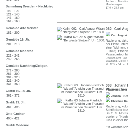
An den o. Blatträ
Montierungen.
Sammlung Dresden - Nachkrieg
17,9 x 25,7 cm.
110 - 120
121 - 140
141 - 160
161 - 168
Gemälde Alte Meister
062 Carl Aug
181 - 200
Carl August 
Gemälde 19. Jh.
Radierung, altko
201 - 213
der Platte unter
einer Widmung d
Gemälde Moderne
– 1818). Erschi
Passepartout hin
221 - 241
Deutlich licht- und
242 - 265
Bräunung. Die re. u
Pl. 42,5 x 54 cm, 
Gemälde Nachkrieg/Zeitgen.
271 - 280
281 - 300
301 - 320
321 - 340
341 - 360
063 Johann F
Plauenschen 
Grafik 16.-18. Jh.
361 - 372
Johann Frie
Christian Go
Grafik 19. Jh.
Radierung, kolor
381 - 395
Schriftplatte b
Bei C. G. Mora
Otto Greiner
sowie re. "Nach 
400 - 421
Glas in einer B
Grafik Moderne
Ein weiterer Ab