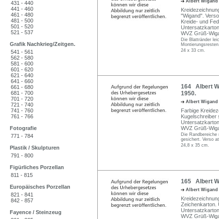
Albert Wigan
431 - 440
441 - 460
Kreidezeichnung 
461 - 480
"Wigand". Verso
481 - 500
Kreide- und Fed
501 - 520
Untersatzkarton
521 - 537
WVZ Grüß-Wiga
Die Blattränder le
Grafik Nachkrieg/Zeitgen.
Montierungsresten
24 x 33 cm.
541 - 561
562 - 580
581 - 600
601 - 620
621 - 640
641 - 660
164 Albert Wi
661 - 680
681 - 700
1950.
701 - 720
Albert Wigan
721 - 740
741 - 760
Farbige Kreidez
761 - 766
Kugelschreiber s
Untersatzkarton
Fotografie
WVZ Grüß-Wiga
Die Randbereiche m
771 - 784
gesichert. Verso a
24,8 x 35 cm.
Plastik / Skulpturen
791 - 800
Figürliches Porzellan
811 - 815
165 Albert W
Europäisches Porzellan
Albert Wigan
821 - 841
Kreidezeichnung
842 - 857
Zeichenkarton. U.
Untersatzkarton
Fayence / Steinzeug
WVZ Grüß-Wiga