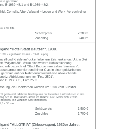
eiste gerahmt.
nd B-1939–48/1 und B-1939–48/2.
Briel, Cornelia: Albert Wigand – Leben und Werk: Versuch einer
 48 x 64 cm.
Schätzpreis
2.200 €
Zuschlag
3.400 €
gand "Hotel Stadt Bautzen". 1938.
d
1890 Ziegenhain/Hessen – 1978 Leipzig
rell und Kreide auf ockerfarbenem Zeichenkarton. U.li. in Blei
iert "Wigand 38". Verso eine weitere Kohlezeichnung,
und ortsbezeichnet "Stadt Bautzen am Zirkus Sarrasani".
Passepartout montiert und hinter Glas in einer goldfarbenen,
te gerahmt, auf der Rahmenrückwand eine abweichende
snotiz, Abbildungsnummer "Foto 2501".
d B-1938 / 19, Foto 2502.
Fassung, die Deckfarben wurden um 1970 vom Künstler
icht gestaucht. Mehrere Knickspuren mit kleinsten Farbverlusten in den
lang des re. Blattrandes sowie im Himmel o.re. Malschicht etwas
berieben, mit winzigen Stockfleckchen.
5,8 x 58 cm.
Schätzpreis
1.500 €
Zuschlag
1.700 €
igand "ALLOTRIA" (Zirkuswagen). 1930er Jahre.