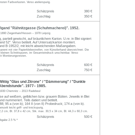
nsten Farbverlusten. Verso atelierspurig.
Schätzpreis
380 €
Zuschlag
350 €
igand "Rähnitzgasse (Schuhmacherei)". 1952.
d
1890 Ziegenhain/Hessen – 1978 Leipzig
 partiell gewischt, auf bräunlichem Karton. U.re. in Blei signiert
and 52". Verso betitelt. Auf Untersatzkarton montiert.
d B-1952/2, mit leicht abweichenden Maßangaben.
anent mit vier Papierklebestreifen, von Künstlerhand überzeichnet. Die
i kleinen Schnittspuren, im Gesamteindruck unscheinbar. Verso
mit Montierungsresten.
Schätzpreis
600 €
Zuschlag
750 €
ittig "Glas und Zitrone" / "Dämmerung" / "Dunkle
 "Abendstunde". 1977– 1985.
1930 Chemnitz – 2013 Radebeul
se auf weißem, gelblichen bzw. grauem Bütten. Jeweils in Blei
 und nummeriert. Teils datiert und betitelt.
; 95 a (von b); 164 II (von II) Probedruck; 174 a (von b).
einzelt leicht griff- und knickspurig.
2,2 cm, Bl. 37,8 x 42 cm, Stk. max. 30,5 x 34 cm, Bl. 44,3 x 60,3 cm.
Schätzpreis
500 €
abgabe 2.5 % *