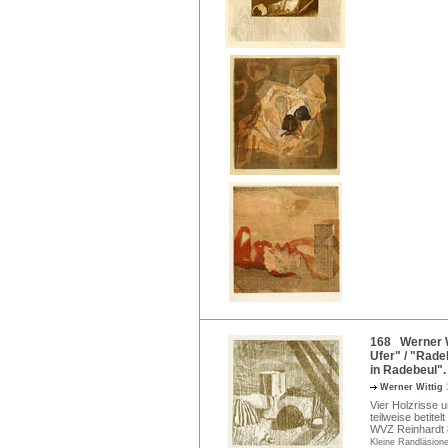
168 Werner Wi
Ufer" / "Rade
in Radebeul".
Werner Wittig
Vier Holzrisse u
teilweise betite
WVZ Reinhardt 84
Kleine Randläsion