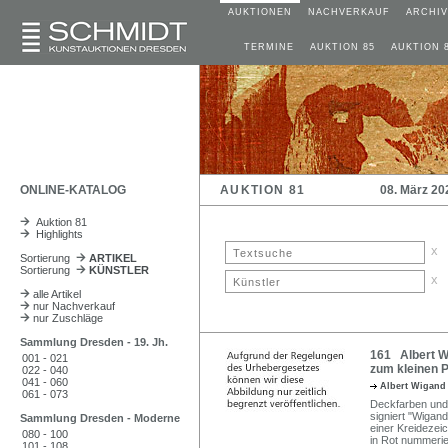
AUKTIONEN
NACHVERKAUF
ARCHIV
TERMINE
AUKTION 85
AUKTION 
ONLINE-KATALOG
AUKTION 81
08. März 20
Auktion 81
Highlights
x
Sortierung
ARTIKEL
Sortierung
KÜNSTLER
x
alle Artikel
nur Nachverkauf
nur Zuschläge
Sammlung Dresden - 19. Jh.
161 Albert W
001 - 021
zum kleinen P
022 - 040
041 - 060
Albert Wigan
061 - 073
Deckfarben und 
signiert "Wigan
Sammlung Dresden - Moderne
einer Kreideze
080 - 100
in Rot nummerier
101 - 108