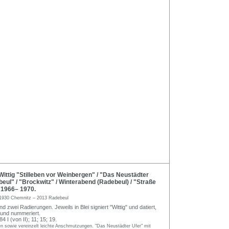
ttig "Stilleben vor Weinbergen" / "Das Neustädter
beul" / "Brockwitz" / Winterabend (Radebeul) / "Straße
 1966– 1970.
1930 Chemnitz – 2013 Radebeul
nd zwei Radierungen. Jeweils in Blei signiert "Wittig" und datiert,
lt und nummeriert.
 I (von II); 11; 15; 19.
en sowie vereinzelt leichte Anschmutzungen. "Das Neustädter Ufer" mit