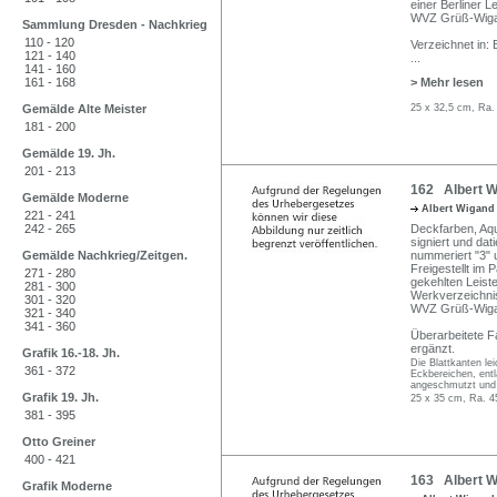
einer Berliner L
WVZ Grüß-Wiga
Sammlung Dresden - Nachkrieg
110 - 120
Verzeichnet in: 
121 - 140
...
141 - 160
161 - 168
> Mehr lesen
Gemälde Alte Meister
25 x 32,5 cm, Ra.
181 - 200
Gemälde 19. Jh.
201 - 213
162 Albert Wi
Gemälde Moderne
Albert Wigan
221 - 241
242 - 265
Deckfarben, Aqua
signiert und dat
Gemälde Nachkrieg/Zeitgen.
nummeriert "3" 
Freigestellt im 
271 - 280
gekehlten Leis
281 - 300
Werkverzeichni
301 - 320
WVZ Grüß-Wigan
321 - 340
341 - 360
Überarbeitete 
ergänzt.
Grafik 16.-18. Jh.
Die Blattkanten le
361 - 372
Eckbereichen, ent
angeschmutzt und 
Grafik 19. Jh.
25 x 35 cm, Ra. 4
381 - 395
Otto Greiner
400 - 421
163 Albert W
Grafik Moderne