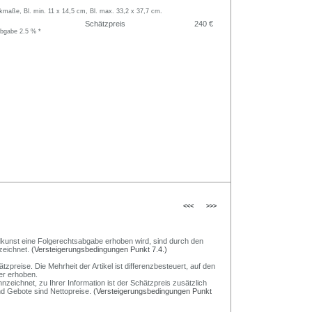
kmaße, Bl. min. 11 x 14,5 cm, Bl. max. 33,2 x 37,7 cm.
Schätzpreis
240 €
abgabe 2.5 % *
<<<
>>>
Bildkunst eine Folgerechtsabgabe erhoben wird, sind durch den
zeichnet.
(Versteigerungsbedingungen Punkt 7.4.)
preise. Die Mehrheit der Artikel ist differenzbesteuert, auf den
er erhoben.
nzeichnet, zu Ihrer Information ist der Schätzpreis zusätzlich
und Gebote sind Nettopreise.
(Versteigerungsbedingungen Punkt