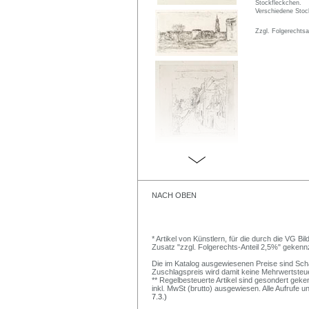
Stockfleckchen.
Verschiedene Stoc
Zzgl. Folgerechts
NACH OBEN
* Artikel von Künstlern, für die durch die VG 
Zusatz "zzgl. Folgerechts-Anteil 2,5%" gekenn
Die im Katalog ausgewiesenen Preise sind Schätz
Zuschlagspreis wird damit keine Mehrwertsteu
** Regelbesteuerte Artikel sind gesondert geken
inkl. MwSt (brutto) ausgewiesen. Alle Aufrufe 
7.3.)