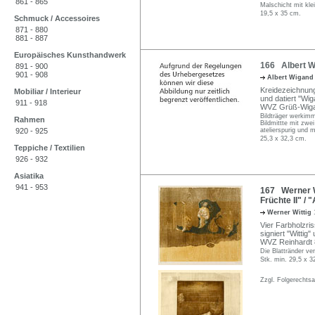
861 - 865
Malschicht mit klei
19,5 x 35 cm.
Schmuck / Accessoires
871 - 880
881 - 887
Europäisches Kunsthandwerk
166 Albert W
891 - 900
901 - 908
Albert Wigan
Kreidezeichnung,
Mobiliar / Interieur
und datiert "Wig
911 - 918
WVZ Grüß-Wigan
Bildträger werkimm
Rahmen
Bildmittte mit zwe
920 - 925
atelierspurig und 
25,3 x 32,3 cm.
Teppiche / Textilien
926 - 932
Asiatika
941 - 953
167 Werner W
Früchte II" /
Werner Wittig
Vier Farbholzris
signiert "Wittig"
WVZ Reinhardt 88
Die Blattränder ver
Stk. min. 29,5 x 3
Zzgl. Folgerechts