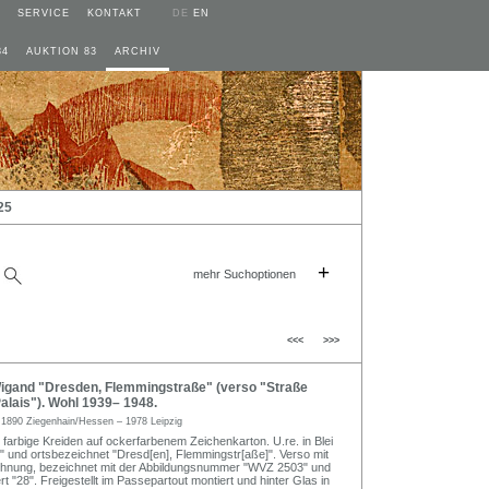
SERVICE
KONTAKT
DE
EN
84
AUKTION 83
ARCHIV
25
+
mehr Suchoptionen
<<<
>>>
igand "Dresden, Flemmingstraße" (verso "Straße
alais"). Wohl 1939– 1948.
d
1890 Ziegenhain/Hessen – 1978 Leipzig
farbige Kreiden auf ockerfarbenem Zeichenkarton. U.re. in Blei
d" und ortsbezeichnet "Dresd[en], Flemmingstr[aße]". Verso mit
ichnung, bezeichnet mit der Abbildungsnummer "WVZ 2503" und
t "28". Freigestellt im Passepartout montiert und hinter Glas in