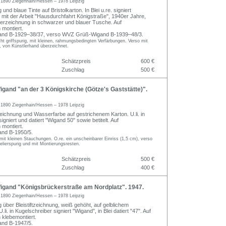
d
1890 Ziegenhain/Hessen – 1978 Leipzig
und blaue Tinte auf Bristolkarton. In Blei u.re. signiert
 mit der Arbeit "Hausdurchfahrt Königstraße", 1940er Jahre,
erzeichnung in schwarzer und blauer Tusche. Auf
 montiert.
nd B-1929–38/37, verso WVZ Grüß-Wigand B-1939–48/3.
icht griffspurig, mit kleinen, rahmungsbedingten Verfärbungen. Verso mit
, von Künstlerhand überzeichnet.
Schätzpreis
600 €
Zuschlag
500 €
gand "an der 3 Königskirche (Götze's Gaststätte)".
d
1890 Ziegenhain/Hessen – 1978 Leipzig
eichnung und Wasserfarbe auf gestrichenem Karton. U.li. in
igniert und datiert "Wigand 50" sowie betitelt. Auf
 montiert.
nd B-1950/5.
it kleinen Stauchungen. O.re. ein unscheinbarer Einriss (1,5 cm), verso
telierspurig und mit Montierungsresten.
Schätzpreis
500 €
Zuschlag
400 €
igand "Königsbrückerstraße am Nordplatz". 1947.
d
1890 Ziegenhain/Hessen – 1978 Leipzig
 über Bleistiftzeichnung, weiß gehöht, auf gelblichem
li. in Kugelschreiber signiert "Wigand", in Blei datiert "47". Auf
 klebemontiert.
nd B-1947/5.