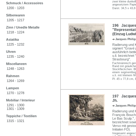
zwei kleine dunkel
Schmuck / Accessoires
angesetztem Papi
1200 - 1203
Darst. 34,5 x 43,6
Silberwaren
1205 - 1217
196 Jacques 
Zinn / Unedle Metalle
"Representati
1218 - 1224
(Einzug Ludwi
Asiatika
Jacques Phili
1225 - 1232
Radierung und Ku
signiert "Gravé 
Uhren
ausführlich beti
u.li. bezeichnet
1235 - 1240
Strasbourg".
Fachmännisch gerei
Miscellaneen
Rand mit gräulich
1248 - 1263
Stockfleckchen. Bla
einem segmentboge
u.li. mit kleinem M
Rahmen
Pl. 45 x 77,8 cm, 
1264 - 1269
Lampen
1270 - 1278
197 Jacques P
Mobiliar / Interieur
Jh.
1291 - 1300
Jacques Phili
1301 - 1309
Radierung und K
François Boucher
Teppiche / Textilien
Le Bas Sculp.", l
1315 - 1321
bezeichnet sowi
Verso mit gest
Initialen FD).
Insgesamt angesch