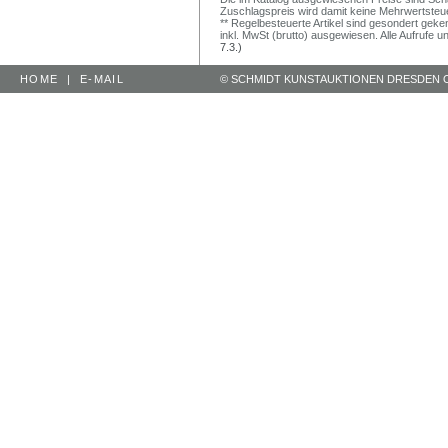
Zuschlagspreis wird damit keine Mehrwertsteu
** Regelbesteuerte Artikel sind gesondert geken
inkl. MwSt (brutto) ausgewiesen. Alle Aufrufe 
7.3.)
HOME
|
E-MAIL
© SCHMIDT KUNSTAUKTIONEN DRESDEN