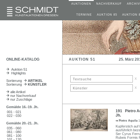
AUKTIONEN
NACHVERKAUF
ARCHIV
TERMINE
AUKTION 85
AUKTION 
ONLINE-KATALOG
AUKTION 51
25. März 20
Auktion 51
Highlights
x
Sortierung
ARTIKEL
Sortierung
KÜNSTLER
x
alle Artikel
nur Nachverkauf
nur Zuschläge
Gemälde 16.-19. Jh.
191 Pietro Aq
001 - 021
Jh.
022 - 030
Pietro Aquila
1
Gemälde 20.-21. Jh.
Kupferstich auf 
035 - 060
ausführlich beze
061 - 080
Ser Cyrus Ferrus
081 - 100
Rubeis Formis R
101 - 120