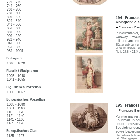
721 - 740
741 - 760
761 - 780
781 - 800
801 - 820
194 Francesco
821 - 840
Abington" als
841 - 860
Francesco Bar
861 - 880
881 - 900
Punktiermanier,
901 - 920
Cosway. Jeweils i
921 - 940
u.li. und am unt
941 - 960
Blätter gebräunt u
961 - 980
eines im Bereich d
981 - 1005
Pl. je 27,8 x 21,5 
Fotografie
1010 - 1020
Plastik / Skulpturen
1025 - 1040
1041 - 1055
Figürliches Porzellan
1060 - 1067
Europäisches Porzellan
1068 - 1080
195 Francesco
1081 - 1100
Francesco Bar
1101 - 1120
1121 - 1140
Punktiermanier 
1141 - 1160
Kauffman. In der
1161 - 1178
sculp." am Bildra
Bezeichnungen, 
Europäisches Glas
sowie Datierung
1185 - 1197
Blatt etwas lichtra
mit Flüssigpapier 