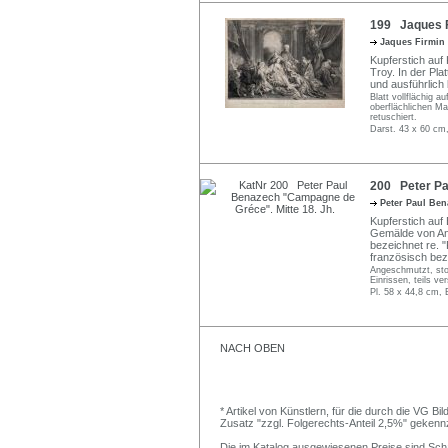
199 Jaques Fi
Jaques Firmin
Kupferstich au
Troy. In der Plat
und ausführlich
Blatt vollflächig 
oberflächlichen Mat
retuschiert.
Darst. 43 x 60 cm,
200 Peter Pa
Peter Paul Be
Kupferstich auf 
Gemälde von Andr
bezeichnet re. "P
französisch bez
Angeschmutzt, sto
Einrissen, teils ver
Pl. 58 x 44,8 cm, 
NACH OBEN
* Artikel von Künstlern, für die durch die VG 
Zusatz "zzgl. Folgerechts-Anteil 2,5%" gekenn
Die im Katalog ausgewiesenen Preise sind Schätz