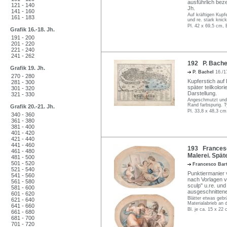
ausführlich bez
121 - 140
Jh.
141 - 160
Auf kräftigen Kupf
161 - 183
und re. stark knic
Pl. 42 x 69,5 cm, 
Grafik 16.-18. Jh.
191 - 200
201 - 220
221 - 240
241 - 262
192 P. Bachel
Grafik 19. Jh.
P. Bachel
16./1
270 - 280
Kupferstich auf
281 - 300
später teilkolori
301 - 320
Darstellung.
321 - 330
Angeschmutzt und 
Rand farbspurig. T
Grafik 20.-21. Jh.
Pl. 33,8 x 48,3 cm
340 - 360
361 - 380
381 - 400
401 - 420
421 - 440
441 - 460
193 Francesco
461 - 480
Malerei. Späte
481 - 500
501 - 520
Francesco Bar
521 - 540
Punktiermanier 
541 - 560
nach Vorlagen vo
561 - 580
sculp" u.re. und
581 - 600
ausgeschnitten
601 - 620
Blätter etwas gebr
621 - 640
Materialabrieb an 
641 - 660
Bl. je ca. 15 x 22
661 - 680
681 - 700
701 - 720