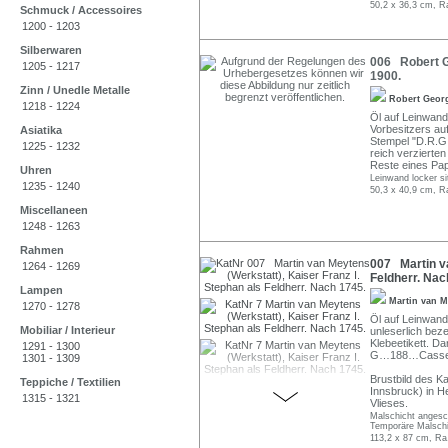
50,2 x 36,3 cm, R
Schmuck / Accessoires
1200 - 1203
Silberwaren
006 Robert G
1205 - 1217
1900.
Zinn / Unedle Metalle
Robert Geor
1218 - 1224
Öl auf Leinwand.
Vorbesitzers au
Asiatika
Stempel "D.R.G.M
1225 - 1232
reich verzierte
Reste eines Papi
Uhren
Leinwand locker sit
1235 - 1240
50,3 x 40,9 cm, R
Miscellaneen
1248 - 1263
Rahmen
007 Martin va
1264 - 1269
Feldherr. Nac
Lampen
Martin van 
1270 - 1278
Öl auf Leinwand.
Mobiliar / Interieur
unleserlich beze
Klebeetikett. Da
1291 - 1300
G…188…Cassel (
1301 - 1309
Brustbild des K
Teppiche / Textilien
Innsbruck) in 
1315 - 1321
Vlieses.
Malschicht angesch
Temporäre Malschi
113,2 x 87 cm, Ra