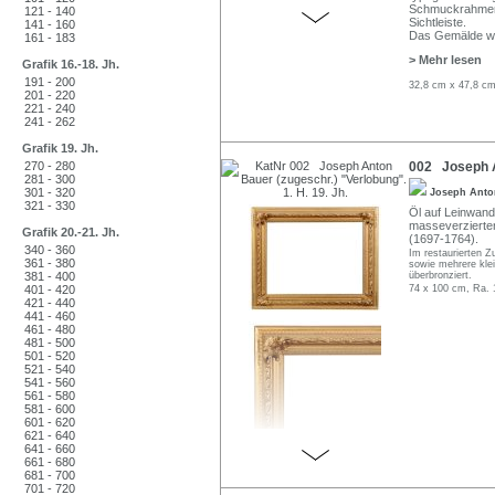
Schmuckrahmen i
121 - 140
Sichtleiste.
141 - 160
Das Gemälde wir
161 - 183
> Mehr lesen
Grafik 16.-18. Jh.
191 - 200
32,8 cm x 47,8 cm
201 - 220
221 - 240
241 - 262
Grafik 19. Jh.
270 - 280
002 Joseph An
281 - 300
301 - 320
Joseph Ant
321 - 330
Öl auf Leinwand. 
masseverzierten
Grafik 20.-21. Jh.
(1697-1764).
340 - 360
Im restaurierten Z
361 - 380
sowie mehrere klei
381 - 400
überbronziert.
401 - 420
74 x 100 cm, Ra. 
421 - 440
441 - 460
461 - 480
481 - 500
501 - 520
521 - 540
541 - 560
561 - 580
581 - 600
601 - 620
621 - 640
641 - 660
661 - 680
681 - 700
701 - 720