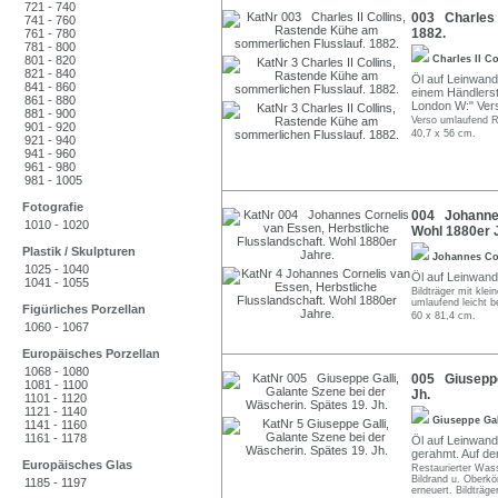
721 - 740
003 Charles I
741 - 760
1882.
761 - 780
781 - 800
801 - 820
Charles II C
821 - 840
Öl auf Leinwand.
841 - 860
einem Händlerst
861 - 880
London W:" Ver
881 - 900
Verso umlaufend R
901 - 920
40,7 x 56 cm.
921 - 940
941 - 960
961 - 980
981 - 1005
Fotografie
004 Johannes
1010 - 1020
Wohl 1880er 
Plastik / Skulpturen
Johannes Co
1025 - 1040
Öl auf Leinwand.
1041 - 1055
Bildträger mit kle
umlaufend leicht 
Figürliches Porzellan
60 x 81,4 cm.
1060 - 1067
Europäisches Porzellan
1068 - 1080
005 Giuseppe 
1081 - 1100
Jh.
1101 - 1120
1121 - 1140
Giuseppe Ga
1141 - 1160
1161 - 1178
Öl auf Leinwand.
gerahmt. Auf d
Europäisches Glas
Restaurierter Wass
Bildrand u. Oberkör
1185 - 1197
erneuert. Bildträge