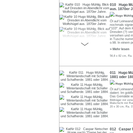
010 Hugo Müh
aus. 1870er J
Hugo Mühli
Öl auf Leinwand.
nochmals signie
"103". Auf dem K
Dresden (?) ver
versehen und mon
in Tusche numme
o.Mi. In einem pr
> Mehr lesen
56,8 x 82 cm, Ra.
011 Hugo Müh
1881 oder 18
Hugo Mühli
Öl auf Leinwand,
datiert. Im gol
Das Gemälde wi
Bildträger mit ver
Malschicht mit Runz
20 x 30 cm, Ra. 3
012 Caspar Ne