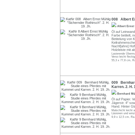
008 Albert Er
Albert Ernst
Öl auf Leinwand.
Farbe betitelt, 
Betitelung von 
Keilrahmenschen
Nachf[ahre] Hofl
Holzleiste mit a
Lasierende Überma
Verso leicht fleckig
55,3 x 77,8 cm, R
009 Bernhard
Karren. 2. H. 
Bernhard M
Öl auf Papier. V
Jägerstr. 4" so
Hand. Hinter Gla
Malschicht leicht
Läsionen und winz
9,9 x 12,5 cm, Ra