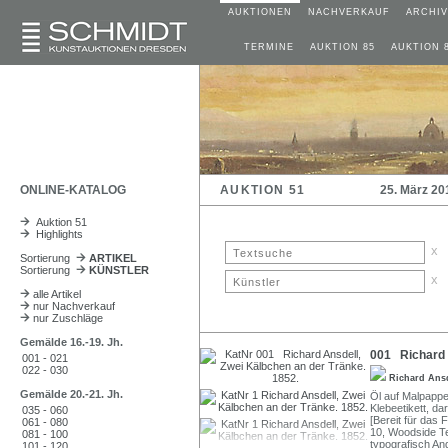
AUKTIONEN
NACHVERKAUF
ARCHIV
TERMINE
AUKTION 85
AUKTION 
ONLINE-KATALOG
AUKTION 51
25. März 20
Auktion 51
Highlights
x
Sortierung
ARTIKEL
Sortierung
KÜNSTLER
x
alle Artikel
nur Nachverkauf
nur Zuschläge
Gemälde 16.-19. Jh.
001 Richard A
001 - 021
022 - 030
Richard Ans
Gemälde 20.-21. Jh.
Öl auf Malpappe.
Klebeetikett, da
035 - 060
[Bereit für das 
061 - 080
10, Woodside Te
081 - 100
typografisch An
101 - 120