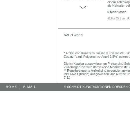
einem Totenkopf
als Helmzier bek
> Mehr lesen
49,6 x 65,1 cm, R
NACH OBEN
* Artikel von Künstlern, für die durch die VG 
Zusatz "zzgl. Folgerechts-Anteil 2,5%" gekenn
Die im Katalog ausgewiesenen Preise sind Schätz
Zuschlagspreis wird damit keine Mehrwertsteu
** Regelbesteuerte Artikel sind gesondert geken
inkl. MwSt (brutto) ausgewiesen. Alle Aufrufe 
7.3.)
HOME
|
E-MAIL
© SCHMIDT KUNSTAUKTIONEN DRESDEN