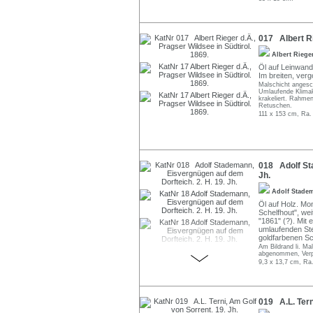
017 Albert Ri
Albert Riege
Öl auf Leinwand.
Im breiten, ver
Malschicht angesc
Umlaufende Klimak
krakeliert. Rahmen
Retuschen.
111 x 153 cm, Ra.
018 Adolf Sta
Jh.
Adolf Stad
Öl auf Holz. Mo
Schelfhout", wei
"1861" (?). Mit
umlaufenden Ste
goldfarbenen 
Am Bildrand li. Mal
abgenommen, Verpu
9,3 x 13,7 cm, Ra
019 A.L. Tern