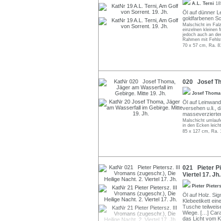
A.L. Terni
18
Öl auf dünner Le
goldfarbenen Sc
Malschicht im Falz
einzelnen kleinen 
jedoch auch an den
Rahmen mit Fehlst
70 x 57 cm, Ra. 8
020 Josef Tho
Josef Thom
Öl auf Leinwand.
versehen u.li., 
masseverzierte
Malschicht umlaufe
in den Ecken leich
85 x 127 cm, Ra. 
021 Pieter Pie
Viertel 17. Jh.
Pieter Pieter
Öl auf Holz. Sig
Klebeetikett eine
Tusche teilweis
Wiege. […] Car
das Licht vom K