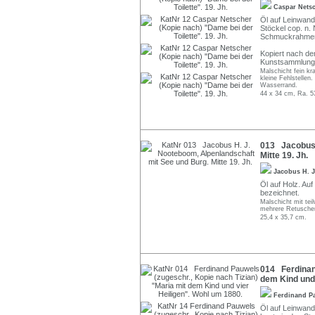
Caspar Nets
Öl auf Leinwand
Stöckel cop. n. 
Schmuckrahme
Kopiert nach dem
Kunstsammlunge
Malschicht fein kr
kleine Fehlstellen
Wasserrand.
44 x 34 cm, Ra. 5
013 Jacobus 
Mitte 19. Jh.
Jacobus H. 
Öl auf Holz. Auf
bezeichnet.
Malschicht mit te
mehrere Retusche
25,4 x 35,7 cm.
014 Ferdinand
dem Kind und 
Ferdinand P
Öl auf Leinwand