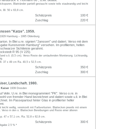
 "Handdruck V. Hofmann 86", u.Mi. betitelt.
nickspuren, Blattränder partiell gestaucht sowie teils staubrandig und leicht
m, Bl. 50 x 63,8 cm.
Schätzpreis
100 €
Zuschlag
220 €
nssen "Katze". 1959.
1929 Hamburg – 1995 Oldenburg
rton. In Blei u.re. signiert "Janssen" und datiert. Verso mit dem
gabe Kunstverein Hamburg" versehen. Im profilierten, hellen
schwarzer Sichtleiste gerahmt.
ckstedt R 95 (V 225).
Rand o.li. (0,5 cm). Verso Reste der umlaufenden Montierung. Lichtrandig,
ig.
Bl. 37 x 49 cm Ra. 40,5 x 52,5 cm.
Schätzpreis
350 €
Zuschlag
300 €
ser, Landschaft. 1980.
r Kaiser
1939 Dresden
 Velin. U.re. in Blei monogrammiert "PK". Verso o.re. in
ohl von fremder Hand bezeichnet und datiert sowie u.li. in Blei
net. Im Passepartout hinter Glas in profilierter heller
hmt.
t leicht wellig, vereinzelt mit Farbverlusten. Blattecken jeweils mit einem
 Verso in den o. Blattecken Bereibungen und Reste einer älteren
sp. 47 x 57,1 cm, Ra. 52,8 x 62,8 cm.
Schätzpreis
300 €
abgabe 2.5 % *