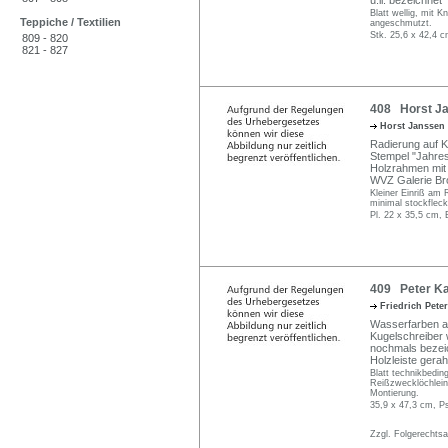
u.li. bezeichnet
Blatt wellig, mit K
Teppiche / Textilien
angeschmutzt.
Stk. 25,6 x 42,4 c
809 - 820
821 - 827
408 Horst Ja
Horst Janssen
Radierung auf Ka
Stempel "Jahres
Holzrahmen mit 
WVZ Galerie Bro
Kleiner Einriß am 
minimal stockfleck
Pl. 22 x 35,5 cm, 
409 Peter Kai
Friedrich Pete
Wasserfarben auf
Kugelschreiber w
nochmals bezeich
Holzleiste gera
Blatt technikbeding
Reißzwecklöchlein.
Montierung.
35,9 x 47,3 cm, P
Zzgl. Folgerechts