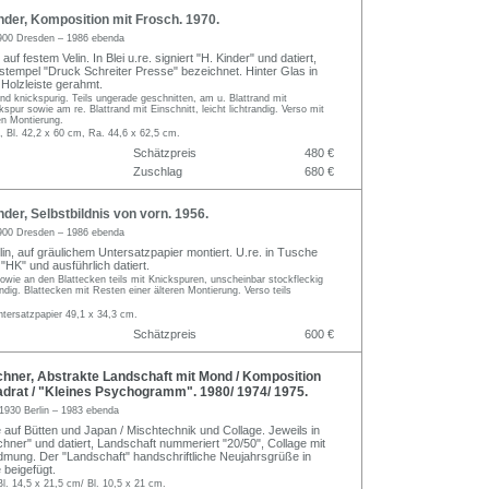
der, Komposition mit Frosch. 1970.
900 Dresden – 1986 ebenda
auf festem Velin. In Blei u.re. signiert "H. Kinder" und datiert,
nstempel "Druck Schreiter Presse" bezeichnet. Hinter Glas in
er Holzleiste gerahmt.
 und knickspurig. Teils ungerade geschnitten, am u. Blattrand mit
spur sowie am re. Blattrand mit Einschnitt, leicht lichtrandig. Verso mit
en Montierung.
, Bl. 42,2 x 60 cm, Ra. 44,6 x 62,5 cm.
Schätzpreis
480 €
Zuschlag
680 €
er, Selbstbildnis von vorn. 1956.
900 Dresden – 1986 ebenda
in, auf gräulichem Untersatzpapier montiert. U.re. in Tusche
HK" und ausführlich datiert.
 sowie an den Blattecken teils mit Knickspuren, unscheinbar stockfleckig
andig. Blattecken mit Resten einer älteren Montierung. Verso teils
ntersatzpapier 49,1 x 34,3 cm.
Schätzpreis
600 €
hner, Abstrakte Landschaft mit Mond / Komposition
drat / "Kleines Psychogramm". 1980/ 1974/ 1975.
1930 Berlin – 1983 ebenda
e auf Bütten und Japan / Mischtechnik und Collage. Jeweils in
irchner" und datiert, Landschaft nummeriert "20/50", Collage mit
dmung. Der "Landschaft" handschriftliche Neujahrsgrüße in
 beigefügt.
Bl. 14,5 x 21,5 cm/ Bl. 10,5 x 21 cm.