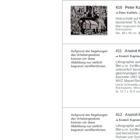
410 Peter Kal
Peter Kallfels
1
Holzschnitt auf fe
bezeichnet "E.A."
Blatt insgesamt fi
Knickspuren.
Stk. 48 x 60 cm, B
411 Anatoli K
Anatoli Kapla
Lithographie auf
Blei u.re. kyrill
unleserlich beze
gleichnamigen R
Kassette 1967 i
WVZ Mayer/Stro
Leicht lichtrandig
Knickspuren. Verso
St. 57,7 x 41,8 cm
412 Anatoli K
Anatoli Kapla
Lithographie auf
Blei u.re. kyrill
und bezeichnet. 
Roman von Schol