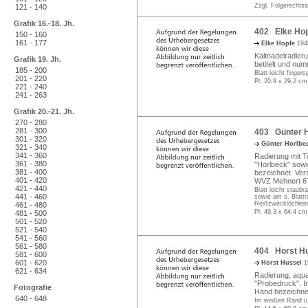
Zzgl. Folgerechts
121 - 140
Grafik 16.-18. Jh.
402 Elke Hopf
150 - 160
161 - 177
Elke Hopfe
194
Kaltnadelradierun
Grafik 19. Jh.
betitelt und num
185 - 200
Blatt leicht finge
201 - 220
Pl. 20,9 x 29,2 cm
221 - 240
241 - 263
Grafik 20.-21. Jh.
270 - 280
281 - 300
403 Günter Ho
301 - 320
Günter Horlbe
321 - 340
341 - 360
Radierung mit To
361 - 380
"Horlbeck" sowie
381 - 400
bezeichnet. Vers
401 - 420
WVZ Mehnert 67/
421 - 440
Blatt leicht staub
441 - 460
sowie am o. Blattr
Reißzwecklöchlein
461 - 480
Pl. 49,3 x 64,4 cm
481 - 500
501 - 520
521 - 540
541 - 560
561 - 580
404 Horst Hu
581 - 600
601 - 620
Horst Hussel
1
621 - 634
Radierung, aquare
"Probedruck". In 
Fotografie
Hand bezeichne
640 - 648
Im weißen Rand u.r