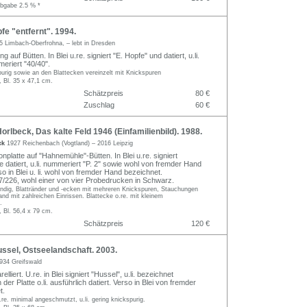
abgabe 2.5 % *
e "entfernt". 1994.
5 Limbach-Oberfrohna, – lebt in Dresden
g auf Bütten. In Blei u.re. signiert "E. Hopfe" und datiert, u.li.
meriert "40/40".
rspurig sowie an den Blattecken vereinzelt mit Knickspuren
, Bl. 35 x 47,1 cm.
Schätzpreis
80 €
Zuschlag
60 €
rlbeck, Das kalte Feld 1946 (Einfamilienbild). 1988.
ck
1927 Reichenbach (Vogtland) – 2016 Leipzig
nplatte auf "Hahnemühle"-Bütten. In Blei u.re. signiert
 datiert, u.li. nummeriert "P. 2" sowie wohl von fremder Hand
o in Blei u. li. wohl von fremder Hand bezeichnet.
226, wohl einer von vier Probedrucken in Schwarz.
randig, Blattränder und -ecken mit mehreren Knickspuren, Stauchungen
and mit zahlreichen Einrissen. Blattecke o.re. mit kleinem
.
, Bl. 56,4 x 79 cm.
Schätzpreis
120 €
ssel, Ostseelandschaft. 2003.
934 Greifswald
lliert. U.re. in Blei signiert "Hussel", u.li. bezeichnet
der Platte o.li. ausführlich datiert. Verso in Blei von fremder
t.
e. minimal angeschmutzt, u.li. gering knickspurig.