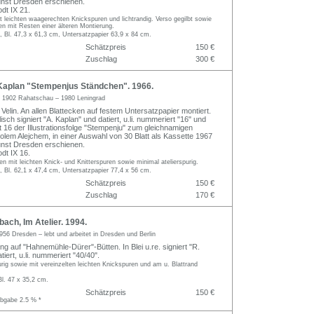
unst Dresden erschienen.
dt IX 21.
t leichten waagerechten Knickspuren und lichtrandig. Verso gegilbt sowie
en mit Resten einer älteren Montierung.
, Bl. 47,3 x 61,3 cm, Untersatzpapier 63,9 x 84 cm.
Schätzpreis
150 €
Zuschlag
300 €
Kaplan "Stempenjus Ständchen". 1966.
n
1902 Rahatschau – 1980 Leningrad
 Velin. An allen Blattecken auf festem Untersatzpapier montiert.
illisch signiert "A. Kaplan" und datiert, u.li. nummeriert "16" und
t 16 der Illustrationsfolge "Stempenju" zum gleichnamigen
em Alejchem, in einer Auswahl von 30 Blatt als Kassette 1967
unst Dresden erschienen.
dt IX 16.
en mit leichten Knick- und Knitterspuren sowie minimal atelierspurig.
, Bl. 62,1 x 47,4 cm, Untersatzpapier 77,4 x 56 cm.
Schätzpreis
150 €
Zuschlag
170 €
ach, Im Atelier. 1994.
956 Dresden – lebt und arbeitet in Dresden und Berlin
ng auf "Hahnemühle-Dürer"-Bütten. In Blei u.re. signiert "R.
iert, u.li. nummeriert "40/40".
purig sowie mit vereinzelten leichten Knickspuren und am u. Blattrand
Bl. 47 x 35,2 cm.
Schätzpreis
150 €
abgabe 2.5 % *