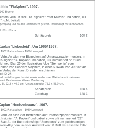
lfels "Flußpferd". 1997.
960 Bremen
stem Velin. In Blei u.re. signiert "Peter Kallfels" und datiert, u.li.
, u.Mi. betitelt.
ngerspurig und an den Blatträndern gewellt. Rollbedingt mit mehrfachen
l. 80 x 60 cm.
Schätzpreis
100 €
aplan "Liebesleid". Um 1965/ 1967.
n
1902 Rahatschau – 1980 Leningrad
 Velin. An allen vier Blattecken auf Untersatzpapier montiert. In
isch signiert "A. Kaplan" und datiert, u.li. nummeriert "25" und
ichnet. Blatt 25 der Illustrationsfolge "Stempenju" zum
oman von Scholem Alejchem, in einer Auswahl von 30 Blatt als
m Verlag der Kunst Dresden erschienen.
dt IX 25.
 und partiell angeschmutzt sowie an der o.re. Blattecke mit mehreren
 mit Resten einer älteren Montierung.
, Bl. 62,2 x 46,9 cm, Untersatzpapier 75,6 x 53,5 cm.
Schätzpreis
150 €
Zuschlag
120 €
aplan "Hochzeitstanz". 1967.
n
1902 Rahatschau – 1980 Leningrad
 Velin. An allen vier Blattkanten auf Untersatzpapier montiert. In
isch signiert "A. Kaplan" und datiert sowie u.li. nummeriert "21"
Blatt 21 der Illustrationsfolge "Stempenju" zum gleichnamigen
em Alejchem, in einer Auswahl von 30 Blatt als Kassette 1967