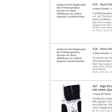
415 Hans Kin
Hans Kinder
1
Farblithographie 
u.li. mit Trocke
leicht profiliert
Blatt leicht wellig
waagerechter Knick
Resten einer älter
St. 32,6 x 51,8 cm
416 Hans Kind
Hans Kinder
1
Gouache auf Vel
monogrammiert "
Blatt fingerspurig
sowie leicht lichtr
atelierspurig,
48,4 x 33,5 cm, U
417 Ingo Kirc
mit rotem Qua
Ingo Kirchner
Farblinolschnitt
Blei signiert "K
persönlicher Wi
einer Klappkarte
Bl. 15 x 22,3 cm/ 