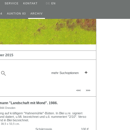
SERVICE
KONTAKT
DE
EN
84
AUKTION 83
ARCHIV
ber 2015
+
mehr Suchoptionen
<<<
>>>
mann "Landschaft mit Mond". 1986.
944 Dresden
ng auf kräftigem "Hahnemühle"-Bütten. In Blei u.re. signiert
nd datiert, u.Mi. bezeichnet und u.li. nummeriert "2/10". Verso
d in Blei bezeichnet.
. 39,5 x 53,5 cm.
Schätzpreis
100 €