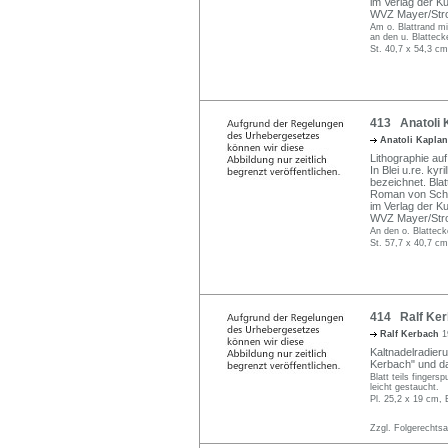
im Verlag der K
WVZ Mayer/Stro
Am o. Blattrand mi
an den u. Blatteck
St. 40,7 x 54,3 cm
413 Anatoli 
Anatoli Kapla
Lithographie auf
In Blei u.re. kyr
bezeichnet. Blat
Roman von Schol
im Verlag der K
WVZ Mayer/Stro
An den o. Blatteck
St. 57,7 x 40,7 cm
414 Ralf Kerb
Ralf Kerbach
1
Kaltnadelradieru
Kerbach" und dat
Blatt teils fingers
leicht gestaucht.
Pl. 25,2 x 19 cm, 
Zzgl. Folgerechts