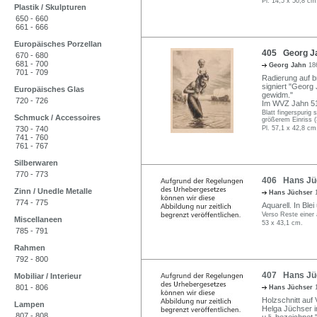
Pl. 14,5 x 50,8 cm
Plastik / Skulpturen
650 - 660
661 - 666
Europäisches Porzellan
405 Georg Ja
670 - 680
681 - 700
Georg Jahn
18
701 - 709
Radierung auf br
signiert "Georg 
Europäisches Glas
gewidm."
720 - 726
Im WVZ Jahn 5
Blatt fingerspurig
Schmuck / Accessoires
größerem Einriss (3
730 - 740
Pl. 57,1 x 42,8 cm
741 - 760
761 - 767
Silberwaren
770 - 773
406 Hans Jüc
Zinn / Unedle Metalle
Hans Jüchser
774 - 775
Aquarell. In Blei
Verso Reste einer 
Miscellaneen
53 x 43,1 cm.
785 - 791
Rahmen
792 - 800
407 Hans Jüc
Mobiliar / Interieur
801 - 806
Hans Jüchser
Holzschnitt auf
Lampen
Helga Jüchser i
807 - 808