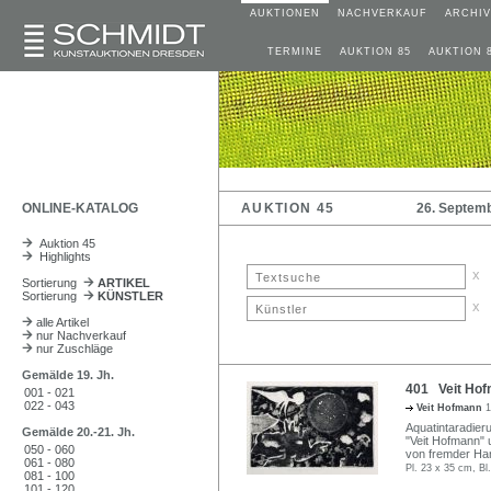
AUKTIONEN
NACHVERKAUF
ARCHIV
TERMINE
AUKTION 85
AUKTION 
ONLINE-KATALOG
AUKTION 45
26. Septem
Auktion 45
Highlights
x
Sortierung
ARTIKEL
Sortierung
KÜNSTLER
x
alle Artikel
nur Nachverkauf
nur Zuschläge
Gemälde 19. Jh.
401 Veit Hof
001 - 021
022 - 043
Veit Hofmann
1
Aquatintaradieru
Gemälde 20.-21. Jh.
"Veit Hofmann" u
050 - 060
von fremder Han
061 - 080
Pl. 23 x 35 cm, Bl
081 - 100
101 - 120