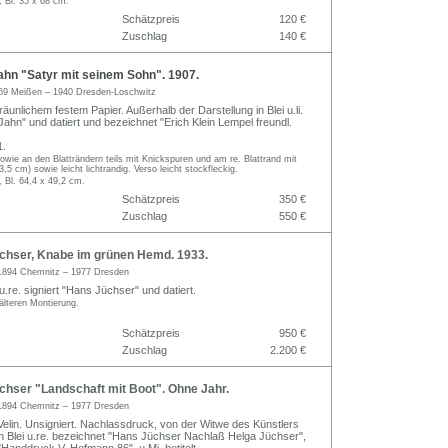
, Bl. 35 x 68 cm.
Schätzpreis
120 €
Zuschlag
140 €
hn "Satyr mit seinem Sohn". 1907.
69 Meißen – 1940 Dresden-Loschwitz
äunlichem festem Papier. Außerhalb der Darstellung in Blei u.li.
Jahn" und datiert und bezeichnet "Erich Klein Lempel freundl.
1.
 sowie an den Blatträndern teils mit Knickspuren und am re. Blattrand mit
,5 cm) sowie leicht lichtrandig. Verso leicht stockfleckig.
, Bl. 64,4 x 49,2 cm.
Schätzpreis
350 €
Zuschlag
550 €
hser, Knabe im grünen Hemd. 1933.
1894 Chemnitz – 1977 Dresden
 u.re. signiert "Hans Jüchser" und datiert.
älteren Montierung.
Schätzpreis
950 €
Zuschlag
2.200 €
hser "Landschaft mit Boot". Ohne Jahr.
1894 Chemnitz – 1977 Dresden
 Velin. Unsigniert. Nachlassdruck, von der Witwe des Künstlers
n Blei u.re. bezeichnet "Hans Jüchser Nachlaß Helga Jüchser",