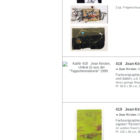
Zzgl. Folgerechts
418 Jean Kirs
Jean Kirsten
1
Farbserigraphie 
und datiert, u.li
Verso geringe Mate
Pl. 99,8 x 80 cm, 
419 Jean Kirs
Jean Kirsten
1
Farbserigraphie 
signiert "Kirsten
Im weißen Rand li.
Pl. 105 x 80 cm, B