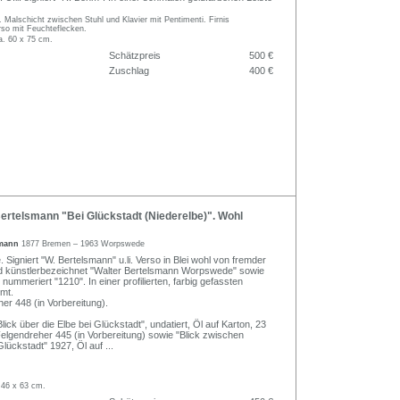
t. Malschicht zwischen Stuhl und Klavier mit Pentimenti. Firnis
rso mit Feuchteflecken.
a. 60 x 75 cm.
Schätzpreis
500 €
Zuschlag
400 €
ertelsmann "Bei Glückstadt (Niederelbe)". Wohl
smann
1877 Bremen – 1963 Worpswede
 Signiert "W. Bertelsmann" u.li. Verso in Blei wohl von fremder
nd künstlerbezeichnet "Walter Bertelsmann Worpswede" sowie
 nummeriert "1210". In einer profilierten, farbig gefassten
hmt.
r 448 (in Vorbereitung).
Blick über die Elbe bei Glückstadt", undatiert, Öl auf Karton, 23
lgendreher 445 (in Vorbereitung) sowie "Blick zwischen
lückstadt" 1927, Öl auf
...
 46 x 63 cm.