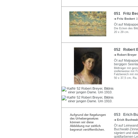
051 Fritz Bec
Fritz Beckert
1
Öl auf Malpappe.
Die Ecken des Bild
20 x 29 cm.
052 Robert B
Robert Breyer
Öl auf Malpappe.
bergigen Seenlan
Bildträger mit ges
stellenweise mit F
Falzbereich mit mi
50 x 37,5 cm, Ra.
053 Erich Buc
Erich Buchwal
Öl auf Leinwand, 
Buchwald-Zinnwa
signiert und dat
goldfarbenen Le