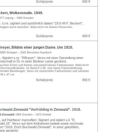
Schätzpreis
600 €
kert, Wolkenstudie. 1949.
877 Leipzig – 1962 Dresden
 U.re. signiert und ausführlich datiert "19.8.49 F. Beckert".
trägers leicht bestoßen. Malschicht mit kleinen Retuschen.
Schätzpreis
600 €
reyer, Bildnis einer jungen Dame. Um 1910.
1866 Stuttgart – 1941 Bensheim-Auerbach
 Signiert u.re. "RBreyer". Verso mit einer Darstellung einer
dschaft in Öl. In einer Berliner Leiste gerahmt.
tauchten Ecken und Kanten und partiell kleinen Farbverlusten. Malschicht
rühschwundkrakelee. Im Bereich o.Mi. eine kleine Farbveränderung.
nimalen Bereibungen. Verso mit vereinzelten Farbverlusten und Läsionen.
 59 x 47 cm.
Schätzpreis
850 €
hwald-Zinnwald "Vorfrühling in Zinnwald". 1918.
d-Zinnwald
1884 Dresden – 1972 Krefeld
auf Hartfaser maroufliert. Signiert und datiert u.li. "E.
ld 18". Verso auf dem Keilrahmen betitelt sowie nochmals
iert "1918. Erich Buchwald-Zinnwald". In einer gekehlten,
iste gerahmt.