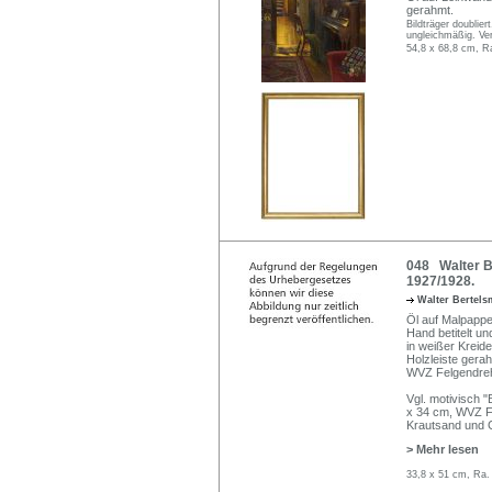
gerahmt.
Bildträger doublier
ungleichmäßig. Ve
54,8 x 68,8 cm, R
048 Walter B
1927/1928.
Walter Bertel
Öl auf Malpappe.
Hand betitelt u
in weißer Kreide
Holzleiste gera
WVZ Felgendrehe
Vgl. motivisch "
x 34 cm, WVZ Fe
Krautsand und G
> Mehr lesen
33,8 x 51 cm, Ra.