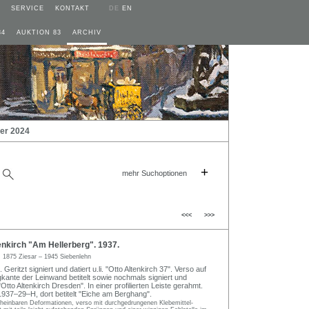
SERVICE
KONTAKT
DE
EN
84
AUKTION 83
ARCHIV
er 2024
+
mehr Suchoptionen
<<<
>>>
nkirch "Am Hellerberg". 1937.
h
1875 Ziesar – 1945 Siebenlehn
Geritzt signiert und datiert u.li. "Otto Altenkirch 37". Verso auf
kante der Leinwand betitelt sowie nochmals signiert und
Otto Altenkirch Dresden". In einer profilierten Leiste gerahmt.
37–29–H, dort betitelt "Eiche am Berghang".
cheinbaren Deformationen, verso mit durchgedrungenen Klebemittel-