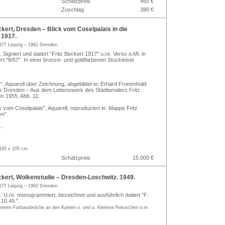
Schätzpreis
450 €
Zuschlag
380 €
kert, Dresden – Blick vom Coselpalais in die
 1917.
877 Leipzig – 1962 Dresden
 Signiert und datiert "Fritz Beckert 1917" u.re. Verso o.Mi. in
t "8/57". In einer bronze- und goldfarbenen Stuckleiste
", Aquarell über Zeichnung, abgebildet in: Erhard Frommhold:
s Dresden – Aus dem Lebenswerk des Städtemalers Fritz
n 1955. Abb. 11.
 vom Coselpalais", Aquarell, reproduziert in: Mappe Fritz
en".
..
165 x 105 cm.
Schätzpreis
15.000 €
kert, Wolkenstudie – Dresden-Loschwitz. 1949.
877 Leipzig – 1962 Dresden
. U.re. monogrammiert, bezeichnet und ausführlich datiert "F.
10.49.".
ineren Farbausbrüche an den Kanten o. und u. Kleinste Retuschen o.re.
.