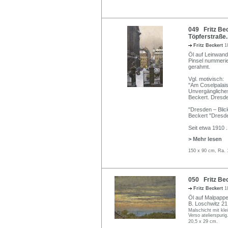
049 Fritz Bec
Töpferstraße.
Fritz Beckert
1
Öl auf Leinwand.
Pinsel nummerier
gerahmt.
Vgl. motivisch:
"Am Coselpalais
Unvergängliche
Beckert. Dresde
"Dresden – Blick
Beckert "Dresd
Seit etwa 1910
.
> Mehr lesen
150 x 90 cm, Ra. 
050 Fritz Bec
Fritz Beckert
1
Öl auf Malpappe
B. Loschwitz 21.
Malschicht mit kle
Verso atelierspurig
20,5 x 29 cm.