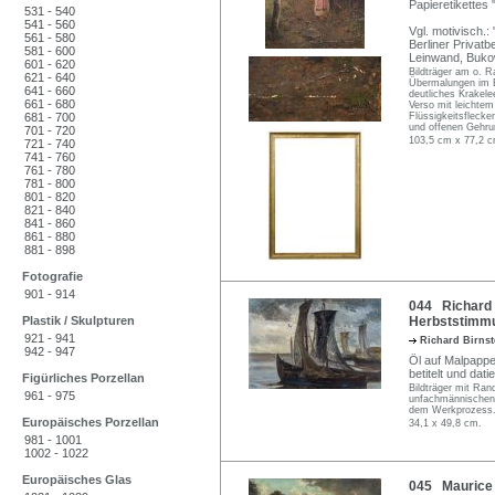
Papieretikette
531 - 540
541 - 560
Vgl. motivisch.:
561 - 580
Berliner Privatb
581 - 600
Leinwand, Buko
601 - 620
Bildträger am o. 
621 - 640
Übermalungen im Be
641 - 660
deutliches Krakel
661 - 680
Verso mit leichtem
681 - 700
Flüssigkeitsflecke
und offenen Gehru
701 - 720
103,5 cm x 77,2 c
721 - 740
741 - 760
761 - 780
781 - 800
801 - 820
821 - 840
841 - 860
861 - 880
881 - 898
Fotografie
901 - 914
044 Richard 
Plastik / Skulpturen
Herbststimmu
921 - 941
Richard Birns
942 - 947
Öl auf Malpappe
betitelt und dat
Figürliches Porzellan
Bildträger mit Rand
961 - 975
unfachmännischen 
dem Werkprozess. 
Europäisches Porzellan
34,1 x 49,8 cm.
981 - 1001
1002 - 1022
Europäisches Glas
045 Maurice 