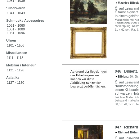
1031 - 1039
Maurice Bliec
Silberwaren
Öl auf Leinwand
Ölfarbe signiert
1041 - 1043
In einem goldf
Malschicht mit Kr
Schmuck / Accessoires
Falzbereich leicht
1051 - 1060
atelierspurig. Keil
1061 - 1080
51 x 62 cm, Ra. 7
1081 - 1096
Uhren
1101 - 1106
Miscellaneen
1111 - 1118
Mobiliar / Interieur
1121 - 1126
046 Bibienz, 
Bibienz
20. Jh.
Asiatika
Öl auf Leinwand.
1127 - 1130
"Kunsthandlung P
einem Klebeetike
schwarzen Holzl
Leichter Malschich
Leinwand maltechni
80,5 x 70,3 cm, R
047 Richard
Richard Böh
Öl auf Leinwand.