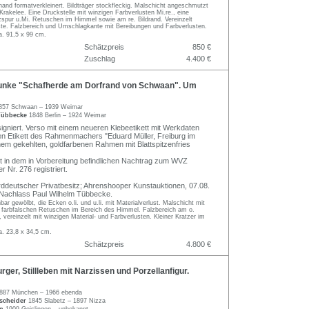
and formatverkleinert. Bildträger stockfleckig. Malschicht angeschmutzt
 Krakelee. Eine Druckstelle mit winzigen Farbverlusten Mi.re., eine
zspur u.Mi. Retuschen im Himmel sowie am re. Bildrand. Vereinzelt
uste. Falzbereich und Umschlagkante mit Bereibungen und Farbverlusten.
a. 91,5 x 99 cm.
Schätzpreis
850 €
Zuschlag
4.400 €
nke "Schafherde am Dorfrand von Schwaan". Um
857 Schwaan – 1939 Weimar
 Tübbecke
1848 Berlin – 1924 Weimar
signiert. Verso mit einem neueren Klebeetikett mit Werkdaten
en Etikett des Rahmenmachers "Eduard Müller, Freiburg im
inem gekehlten, goldfarbenen Rahmen mit Blattspitzenfries
 in dem in Vorbereitung befindlichen Nachtrag zum WVZ
r Nr. 276 registriert.
ddeutscher Privatbesitz; Ahrenshooper Kunstauktionen, 07.08.
 Nachlass Paul Wilhelm Tübbecke.
bar gewölbt, die Ecken o.li. und u.li. mit Materialverlust. Malschicht mit
 farbfalschen Retuschen im Bereich des Himmel. Falzbereich am o.
, vereinzelt mit winzigen Material- und Farbverlusten. Kleiner Kratzer im
a. 23,8 x 34,5 cm.
Schätzpreis
4.800 €
ger, Stillleben mit Narzissen und Porzellanfigur.
887 München – 1966 ebenda
dscheider
1845 Slabetz – 1897 Nizza