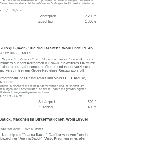
 mit teils leicht aufstehenden Sprüngen und einer winzigen Fehlstelle im
Mi. Retuschen an ehem. leicht geöffneten Sprüngen im Himmel sowie in der
a. 31,5 x 36,5 cm.
Schätzpreis
2.200 €
Zuschlag
1.800 €
rregui (nach) "Die drei Basken". Wohl Ende 19. Jh.
ui
1875 Bilbao – 1932 ?
 Signiert "E. Manzing" o.re. Verso mit einem Papieretikett des
tümers auf dem Keilrahmen o.li. sowie ein weiteres Etikett mit
n einer bronzefarbenenen, profilierten und masseverzierten
mt. Verso mit einem Klebeetikett eines Restaurators o.li.
uratorennotiz des Restaurators und Malers H. U. Krause,
5.8.1978.
ubliert. Malschicht mit feinem Alterskrakelee und Retuschen. Im
reibungen und Farbverlusten, an der re. Kante mit großflächigeren
elt kleine Unregelmäßigkeiten im Firnis.
a. 57,9 x 79,4 cm.
Schätzpreis
500 €
Zuschlag
400 €
auck, Mädchen im Birkenwäldchen. Wohl 1890er
1840 Stockholm – 1926 München
. U.re. signiert "Jeanna Bauck". Darüber wohl von fremder
bezeichnet "Jeanna Bauck". Verso Fragment eines alten