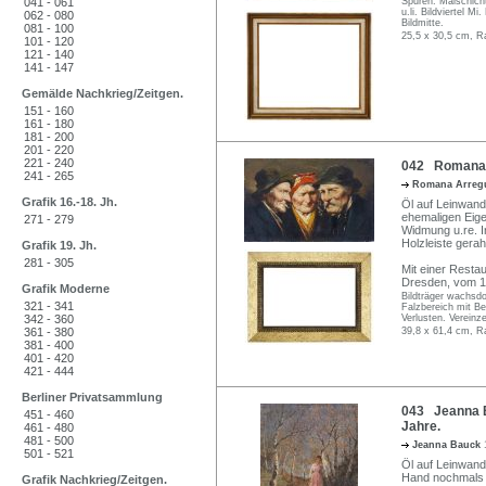
041 - 061
Spuren. Malschicht
u.li. Bildviertel 
062 - 080
Bildmitte.
081 - 100
25,5 x 30,5 cm, R
101 - 120
121 - 140
141 - 147
Gemälde Nachkrieg/Zeitgen.
151 - 160
161 - 180
181 - 200
201 - 220
221 - 240
042 Romana A
241 - 265
Romana Arreg
Grafik 16.-18. Jh.
Öl auf Leinwand.
ehemaligen Eigen
271 - 279
Widmung u.re. I
Holzleiste gerah
Grafik 19. Jh.
281 - 305
Mit einer Resta
Dresden, vom 1
Grafik Moderne
Bildträger wachsdo
321 - 341
Falzbereich mit Be
342 - 360
Verlusten. Vereinz
361 - 380
39,8 x 61,4 cm, R
381 - 400
401 - 420
421 - 444
Berliner Privatsammlung
043 Jeanna B
451 - 460
Jahre.
461 - 480
481 - 500
Jeanna Bauck
501 - 521
Öl auf Leinwand
Hand nochmals 
Grafik Nachkrieg/Zeitgen.