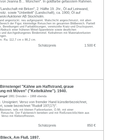
s "von Jeanna B… München". In goldfarbe gefasstem Rahmen.
 "Landschaft mit Birken", 2. Hälfte 19. Jhr., Öl auf Leinwand,
esitz. sowie "Unbetitelt" (Landschaft), ca. 1900, Öl auf
wski Auktioner AB Stockholm.
Rand angestückt. neu aufgespannt. Malschicht angeschmutzt, mit alten
reich der Figur, kleinteilige Retuschen im gesamten Bildbereich. Partiell
ee, Bereibungen und Farbablösungen, vereinzelte Kratz-und Druckspuren.
 Abdruck einer früheren Mittel-Spannleiste sowie deutlichen
n und durchgedrungenes Bindemittel. Keilrahmen mit Materialverlusten
ngen.
m. Ra. 112,7 cm x 86,2 cm.
Schätzpreis
1.500 €
Birnstengel "Kähne am Haffstrand, graue
ng mit Möven" ("Keitelkähne"). 1940.
tengel
1881 Dresden – 1968 ebenda
. Unsigniert. Verso von fremder Hand künstlerbezeichnet,
iert, sowie bezeichnet "Rudolf 197(1?)".
läsionen, teils mit kleinen Farbverlusten. O.Mi. mit einer
Retusche. Der Falzbereich berieben und mit Reißzwecklöchlein aus
Verso mit Klebstoffresten.
Schätzpreis
850 €
Blieck, Am Fluß. 1897.