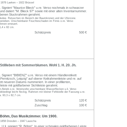
k
1876 Laeken – 1922 Brüssel
. Signiert "Maurice Blieck" u.re. Verso nochmals in schwarzer
 und datiert "M. Blieck 97" sowie mit einer alten Inventarnummer.
arbenen Stuckrahmen gerahmt.
akelee. Retuschen im Bereich der Baumkronen und der Uferzone.
 berieben. Unscheinbarer Feuchteschaden im Firnis o.re. Verso
rahmen erneuert.
1,4 x 82 cm.
Schätzpreis
500 €
Stillleben mit Sommerblumen. Wohl 1. H. 20. Jh.
 Signiert "BIBIENZ" u.re. Verso mit einem Händleretikett
ernitzsch, Leipzig" auf oberer Keilrahmenleiste und re. auf
tt neueren Datums nummeriert. In einer profilierten,
eiste mit goldfarbener Sichtleiste gerahmt.
t-Abrieb o.re. Vereinzelte unscheinbare Wasserflecken u.li. Verso
kbedingt leicht fleckig. Rahmen mit kleiner Fehlstelle der Fassung u.re.
a. 93,3 x 82,7 cm.
Schätzpreis
120 €
Zuschlag
100 €
 Böhm, Das Musikzimmer. Um 1900.
m
1858 Dresden – 1947 Lauscha
 U.li. signiert "R. Böhm". In einer schmalen goldfarbenen Leiste