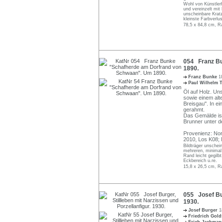
Wohl von Künstlerh
und vereinzelt mit
unscheinbare Krat
kleinste Farbverl
78,5 x 84,8 cm, R
054 Franz Bu
1890.
Franz Bunke
1
Paul Wilhelm
Öl auf Holz. Un
sowie einem alt
Breisgau". In e
gerahmt.
Das Gemälde ist
Brunner unter de
Provenienz: Nor
2010, Los K08;
Bildträger unschein
mehreren, minimal
Rand leicht gegilbt
Eckbereich u.re.
15,8 x 26,5 cm, R
055 Josef Bur
1930.
Josef Burger
1
Friedrich Gol