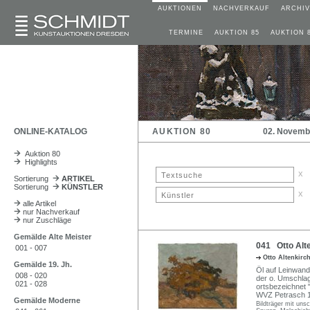
AUKTIONEN
NACHVERKAUF
ARCHIV
TERMINE
AUKTION 85
AUKTION 
ONLINE-KATALOG
AUKTION 80
02. Novemb
Auktion 80
Highlights
x
Sortierung
ARTIKEL
Sortierung
KÜNSTLER
x
alle Artikel
nur Nachverkauf
nur Zuschläge
Gemälde Alte Meister
041 Otto Alte
001 - 007
Otto Altenkirc
Gemälde 19. Jh.
Öl auf Leinwand. 
008 - 020
der o. Umschlag
021 - 028
ortsbezeichnet "
WVZ Petrasch 19
Gemälde Moderne
Bildträger mit uns