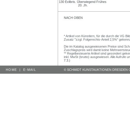
NACH OBEN
* Artikel von Künstlern, für die durch die VG 
Zusatz "zzgl. Folgerechts-Anteil 2,5%" gekenn
Die im Katalog ausgewiesenen Preise sind Schätz
Zuschlagspreis wird damit keine Mehrwertsteu
** Regelbesteuerte Artikel sind gesondert geken
inkl. MwSt (brutto) ausgewiesen. Alle Aufrufe 
7.3.)
HOME
|
E-MAIL
© SCHMIDT KUNSTAUKTIONEN DRESDEN