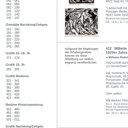
041 - 061
WVZ Vogt 41; 
062 - 080
081 - 100
"Landschaft mit
101 - 120
Potsdam-Berlin,
121 - 140
HDO Söhn 3191
141 - 147
Minimal knickspuri
Stk. 14,8 x 11,7 c
Gemälde Nachkrieg/Zeitgen.
151 - 160
161 - 180
181 - 200
201 - 220
221 - 240
241 - 265
422 Wilhelm R
1920er Jahre
Grafik 16.-18. Jh.
271 - 279
Wilhelm Rudo
Holzschnitt auf 
Grafik 19. Jh.
u.li. bezeichnet
281 - 305
Vgl. motivisch:
Grafik Moderne
Holzschnitt, 49,
Porstmann, Ralf
321 - 341
Phantastische is
342 - 360
85, KatNr. 81.
361 - 380
381 - 400
Sehr selten.
401 - 420
421 - 444
Wir danken Herrn
Am o. Rand kleine
Berliner Privatsammlung
Rand mit deutliche
451 - 460
leichte Papierbere
461 - 480
Stk. 29,5 x 39,5 c
481 - 500
501 - 521
Grafik Nachkrieg/Zeitgen.