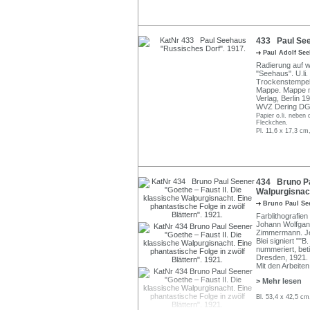
433 Paul See
Paul Adolf Se
Radierung auf wo
"Seehaus". U.li.
Trockenstempel 
Mappe. Mappe mi
Verlag, Berlin 1
WVZ Dering DG 4
Papier o.li. neben 
Fleckchen.
Pl. 11,6 x 17,3 cm
434 Bruno Pau
Walpurgisnach
Bruno Paul S
Farblithografien
Johann Wolfgang
Zimmermann. Jewe
Blei signiert ""
nummeriert, beti
Dresden, 1921. I
Mit den Arbeite
> Mehr lesen
Bl. 53,4 x 42,5 c