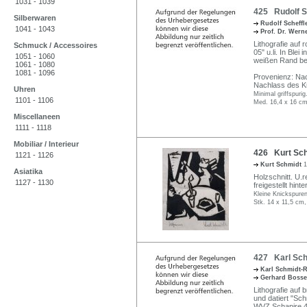
1031 - 1039
425 Rudolf S
Silberwaren
Rudolf Scheffl
1041 - 1043
Prof. Dr. Wer
Lithografie auf
Schmuck / Accessoires
05" u.li. In Blei
1051 - 1060
weißen Rand bet
1061 - 1080
1081 - 1096
Provenienz: Na
Nachlass des Kü
Uhren
Minimal griffspurig
1101 - 1106
Med. 16,4 x 16 cm
Miscellaneen
1111 - 1118
Mobiliar / Interieur
426 Kurt Sc
1121 - 1126
Kurt Schmidt
1
Asiatika
Holzschnitt. U.re
1127 - 1130
freigestellt hint
Kleine Knickspuren
Stk. 14 x 11,5 cm,
427 Karl Schm
Karl Schmidt-R
Gerhard Boss
Lithografie auf b
und datiert "Schm
WVZ Schapire 4