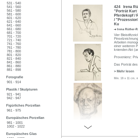
531 - 540
424 Irena Rüt
541 - 560
561 - 580
"Porträt Kurt
581 - 600
Pferdekopf /
601 - 620
/ "Prozession
621 - 640
Ku
641 - 660
661 - 680
Irena Rüther-
681 - 700
Vier Bleistiftze
701 - 720
Pinselzeichnung
721 - 740
Arbeiten monogr
741 - 760
einer weiteren 
761 - 780
knienden Akt (a
781 - 800
801 - 820
Provenienz: Pri
821 - 840
841 - 860
Das Porträt des
861 - 880
881 - 898
> Mehr lesen
Fotografie
Min. 16 x 11 cm, 
901 - 914
Plastik / Skulpturen
921 - 941
942 - 947
Figürliches Porzellan
961 - 975
Europäisches Porzellan
981 - 1001
1002 - 1022
Europäisches Glas