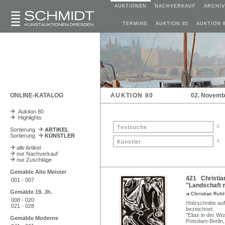
AUKTIONEN
NACHVERKAUF
ARCHIV
TERMINE
AUKTION 85
AUKTION 
ONLINE-KATALOG
AUKTION 80
02. Novemb
Auktion 80
Highlights
x
Sortierung
ARTIKEL
Sortierung
KÜNSTLER
x
alle Artikel
nur Nachverkauf
nur Zuschläge
Gemälde Alte Meister
421 Christian
001 - 007
"Landschaft m
Gemälde 19. Jh.
Christian Roh
008 - 020
Holzschnitte auf
021 - 028
bezeichnet.
"Elias in der W
Gemälde Moderne
Potsdam-Berlin,