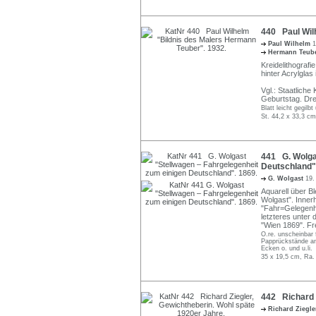
440 Paul Wil
Paul Wilhelm
1
Hermann Teub
Kreidelithografie
hinter Acrylglas
Vgl.: Staatlich
Geburtstag. Dre
Blatt leicht gegilb
St. 44,2 x 33,3 cm
441 G. Wolga
Deutschland"
G. Wolgast
19.
Aquarell über Bl
Wolgast". Inner
"Fahr=Gelegenhe
letzteres unter 
"Wien 1869". Fre
O.re. unscheinbar 
Papprückstände am
Ecken o. und u.li.
35 x 19,5 cm, Ra.
442 Richard Z
Richard Ziegl