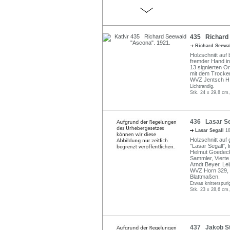
435 Richard 
Richard Seew
Holzschnitt auf 
fremder Hand in
13 signierten O
mit dem Trocke
WVZ Jentsch H 
Lichtrandig.
Stk. 24 x 29,8 cm,
436 Lasar Seg
Lasar Segall
1
Holzschnitt auf 
"Lasar Segall",
Helmut Goedecke
Sammler, Vierte
Arndt Beyer, Le
WVZ Horn 329, 
Blattmaßen.
Etwas knitterspuri
Stk. 23 x 28,6 cm,
437 Jakob St