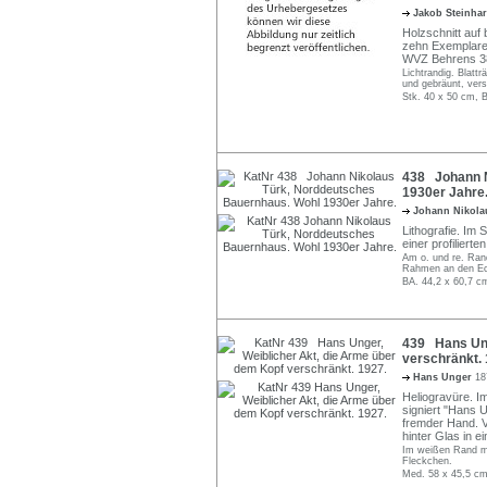
Jakob Steinha
Holzschnitt auf 
zehn Exemplare
WVZ Behrens 3
Lichtrandig. Blatt
und gebräunt, vers
Stk. 40 x 50 cm, B
438 Johann N
1930er Jahre
Johann Nikola
Lithografie. Im S
einer profiliert
Am o. und re. Rand
Rahmen an den Eck
BA. 44,2 x 60,7 c
439 Hans Ung
verschränkt. 
Hans Unger
18
Heliogravüre. Im
signiert "Hans U
fremder Hand. V
hinter Glas in e
Im weißen Rand mit
Fleckchen.
Med. 58 x 45,5 cm