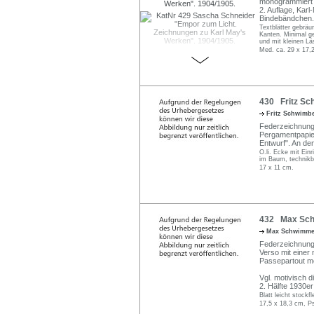
monogrammiert "S
2. Auflage, Kar
Bindebändchen.
Textblätter gebräu
Kanten. Minimal geb
und mit kleinen Lä
Med. ca. 29 x 17,
430 Fritz Sc
Fritz Schwimb
Federzeichnung 
Pergamentpapier.
Entwurf". An de
O.li. Ecke mit Einr
im Baum, technikbe
17 x 11 cm.
432 Max Schw
Max Schwimm
Federzeichnung 
Verso mit einer
Passepartout mo
Vgl. motivisch d
2. Hälfte 1930e
Blatt leicht stockf
17,5 x 18,3 cm, P