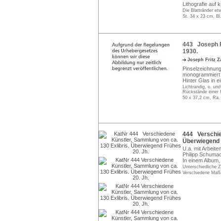
Lithografie auf 
Die Blattränder et
St. 34 x 23 cm, Bl
443 Joseph F
1930.
Joseph Fritz Z
Pinselzeichnung
monogrammiert "
Hinter Glas in
Lichtrandig, o. un
Rückstände einer 
50 x 37,2 cm, Ra.
444 Verschie
Überwiegend 
U.a. mit Arbeit
Philipp Schumac
In einem Album, 
Unterschiedliche Z
Verschiedene Maße