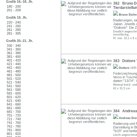
Grafik 16.-18. Jh.
382 Bruno Dol
180 - 200
Tierdarstellun
201 - 209
Bruno Dolin
Grafik 19. Jh.
Radierungen, ei
220 - 240
Japan. Jeweils u
241 - 260
"Dolinski". Die 
261 - 280
Deutlich angeschmu
281 - 305
stockfleckig.
Pl. min. 10,1 x 6 
Grafik 20.-21. Jh.
330 - 340
341 - 360
361 - 380
381 - 400
401 - 420
383 Dottore "
421 - 440
441 - 460
Dottore
1935
461 - 480
Federzeichnung i
481 - 500
Verso in Tusche
501 - 520
datiert "13/74".
521 - 540
Minimal knick- und
541 - 560
42 x 31,5 cm.
561 - 580
581 - 600
601 - 620
621 - 640
641 - 660
661 - 680
384 Andreas 
681 - 700
701 - 720
Andreas Dr
721 - 740
741 - 760
Radierung und F
761 - 780
Darstellung in Bl
781 - 800
"5/15" und betite
801 - 820
Leicht angeschmutz