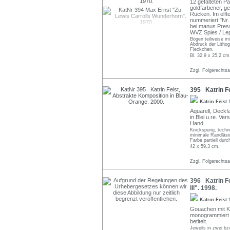
12 gefalteten P
goldfarbener, ge
Rücken. Im elfte
nummeriert "Nr.
bei manus Press
WVZ Spies / Le
Bögen teilweise mi
Abdruck der Litho
Fleckchen.
Bl. 32,9 x 25,2 c
Zzgl. Folgerechts
395 Katrin Fe
Katrin Feist
Aquarell, Deckfa
in Blei u.re. Ve
Hand.
Knickspurig, techni
minimale Randläsio
Farbe partiell dur
42 x 59,3 cm.
Zzgl. Folgerechts
396 Katrin Fe
III". 1998.
Katrin Feist
Gouachen mit Kohl
monogrammiert "F
betitelt.
Jeweils in zwei bz