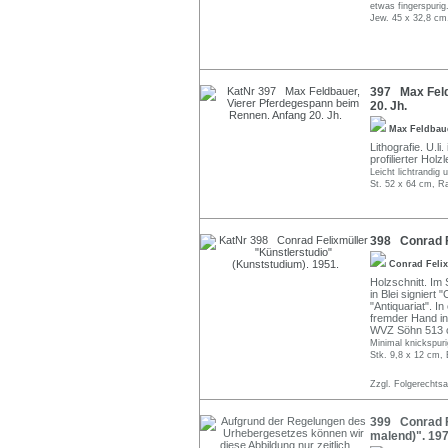
etwas fingerspurig
Jew. 45 x 32,8 cm
397 Max Feld
20. Jh.
Max Feldba
Lithografie. U.li
profilierter Holz
Leicht lichtrandig 
St. 52 x 64 cm, R
398 Conrad Fe
Conrad Feli
Holzschnitt. Im 
in Blei signiert 
"Antiquariat". 
fremder Hand in 
WVZ Söhn 513 c
Minimal knickspuri
Stk. 9,8 x 12 cm, 
Zzgl. Folgerechts
399 Conrad Fe
malend)". 197