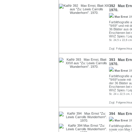
392 Max Ernst
1970.
Max Ernst
18
Farblithografie 
"9/69" und mit 
36 Blätter aus 
Erschienen bei 
WVZ Spies / Lep
St. 24,5 x 22,6 cm
Zzgl. Folgerechts
393 Max Ernst
1970.
Max Ernst
18
Farblithografie a
"9/69"sowie mi
der 36 Blätter 
Erschienen bei 
WVZ Spies / Le
St. 24 x 22,5 cm, 
Zzgl. Folgerechts
394 Max Erns
Max Ernst
18
Farblithografien
sowie von Max 