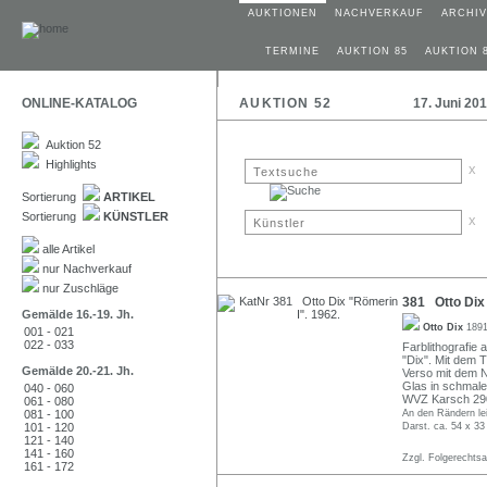
AUKTIONEN
NACHVERKAUF
ARCHIV
TERMINE
AUKTION 85
AUKTION 
ONLINE-KATALOG
AUKTION 52
17. Juni 20
Auktion 52
Highlights
x
Sortierung
ARTIKEL
Sortierung
KÜNSTLER
x
alle Artikel
nur Nachverkauf
nur Zuschläge
381 Otto Dix 
Gemälde 16.-19. Jh.
Otto Dix
1891
001 - 021
022 - 033
Farblithografie 
"Dix". Mit dem 
Gemälde 20.-21. Jh.
Verso mit dem N
Glas in schmale
040 - 060
WVZ Karsch 29
061 - 080
081 - 100
An den Rändern lei
101 - 120
Darst. ca. 54 x 33
121 - 140
141 - 160
Zzgl. Folgerechts
161 - 172