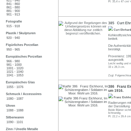
821 - 840
Pl. 35,4 x 47 cm/ 
841 - 860
861 - 880
881 - 900
901 - 913
Fotografie
385 Curt Ehr
915 - 918
Curt Ehrhar
Plastik / Skulpturen
Kohlestiftzeichn
920 - 940
betitelt.
Figürliches Porzellan
Die Authentizitä
bestätigt.
950 - 965
Provenienz: 199
Europäisches Porzellan
ausgestellt.
966 - 980
Leicht wellig und 
981 - 1000
33 x 26,3 cm.
1001 - 1020
1021 - 1040
1041 - 1053
Zzgl. Folgerechts
Europäisches Glas
386 Franz Eic
1055 - 1076
um 1916.
Schmuck / Accessoires
Franz Eichh
1080 - 1087
Radierungen mit 
Uhren
der Darstellung r
1088 - 1088
Beide Blätter sicht
lichtrandig.
Pl. 22,2 x 29,4 cm
Silberwaren
1090 - 1101
Zinn / Unedle Metalle