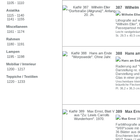
1105 - 1110
387 Wilhelm E
Asiatika
Wilhelm Ell
1115 - 1140
1141 - 1155
Lithografie auf 
"Wilhelm Eller",
Miscellaneen
Passepartout mo
1161 - 1174
Leicht randgebräun
St. 29,5 x 40,5 cm
Rahmen
1180 - 1191
Lampen
388 Hans am
1195 - 1198
Hans am En
Mobiliar / Interieur
Radierung auf "
1200 - 1217
Darstellung re. 
Darstellung und 
Teppiche / Textilien
Glas in einer pr
1220 - 1233
Unscheinbare klein
bräunliche Flecken 
Pl. 36,2 x 36,3 cm
389 Max Ernst
Max Ernst
18
Farblithografie a
"9/69"sowie mit
36 Blätter aus 
Erschienen bei 
WVZ Spies / Le