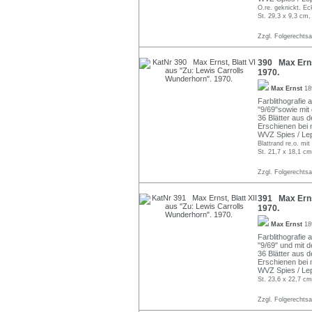
O.re. geknickt. Ec
St. 29,3 x 9,3 cm,
Zzgl. Folgerechts
390 Max Ernst
1970.
Max Ernst
18
Farblithografie a
"9/69"sowie mit
36 Blätter aus 
Erschienen bei 
WVZ Spies / Lep
Blattrand re.o. mi
St. 21,7 x 18,1 cm
Zzgl. Folgerechts
391 Max Ernst
1970.
Max Ernst
18
Farblithografie 
"9/69" und mit 
36 Blätter aus 
Erschienen bei 
WVZ Spies / Lep
St. 23,6 x 22,7 cm
Zzgl. Folgerechts