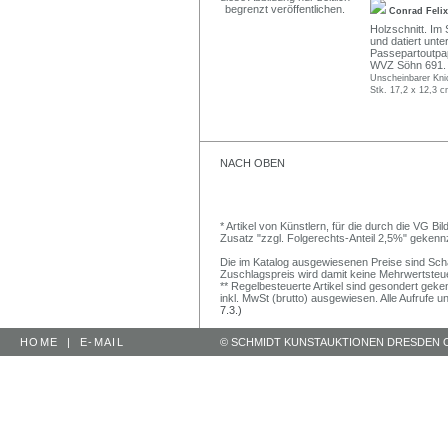
Conrad Feli
Holzschnitt. Im 
und datiert unte
Passepartoutpap
WVZ Söhn 691.
Unscheinbarer Kni
Stk. 17,2 x 12,3 c
NACH OBEN
* Artikel von Künstlern, für die durch die VG 
Zusatz "zzgl. Folgerechts-Anteil 2,5%" gekenn
Die im Katalog ausgewiesenen Preise sind Schätz
Zuschlagspreis wird damit keine Mehrwertsteu
** Regelbesteuerte Artikel sind gesondert geken
inkl. MwSt (brutto) ausgewiesen. Alle Aufrufe 
7.3.)
HOME
|
E-MAIL
© SCHMIDT KUNSTAUKTIONEN DRESDEN