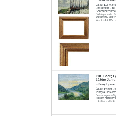
Georg Egmon
Öl auf Leinwand
und datiert u.re.
Schmuckrahme
Bildträger in den 
Stauchung, verso 
31,7 x 46,8 cm, R
118 Georg Eg
1920er Jahre
Georg Egmon
Öl auf Papier. S
lichtgrau lasier
Sehr unregelmäßiger
kleinem Materialve
Ra. 32,3 x 38 cm,