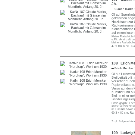
Jh.
Claude Marks
Öl auf Sperrholz.
goldfarben abge
Holzleisten zur 
Rückseitenanstri
Klebemontierte 
auf einem losen
Kleine Malschicht-
u.Mi. Vereinzelt p
kleinere Ausbrüche 
47 x 104,6 cm, Ra
108 Erich Me
Erich Mercker
Öl auf Leinwand
Blei betitelt o.
versehen "Erich
Papieretiketts o
Verso auf dem R
Künstler und o.
Blei. In einer g
Sandelungszierp
Firnis gegilbt. Lö
sowie vereinzelt k
im Himmel sowie i
60,3 x 80 cm, Ra.
Zzgl. Folgerechts
109 Ludwig M