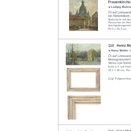
Frauenkirche.
Ludwig Muhr
Öl auf Leinwand.
ein Klebeetikett
Malschicht mit deu
Retuschen im Himme
durchgedrungenem 
60,5 x 50,3 cm.
110 Heinz Mül
Heinz Müller
1
Öl auf Leinwand,
Monogrammiert "H
Verso von fremd
Ecke u.li. mit mini
30,1 x 48 cm, Ra.
Zzgl. Folgerechts