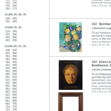
Fehlstellen. Risse 
121 - 140
Bindemittel durchg
141 - 160
21,9 x 27,8 cm, U
161 - 172
Grafik 16.-18. Jh.
180 - 200
201 - 209
102 Bernhard
Grafik 19. Jh.
Bernhard Lan
220 - 240
Öl auf Hartfaser.
241 - 260
ausführlich dati
261 - 280
verso in Blei be
281 - 305
Verso am Bildrand 
13,6 x 11 cm, Ra.
Grafik 20.-21. Jh.
330 - 340
341 - 360
361 - 380
381 - 400
103 Erich Li
401 - 420
421 - 440
Beethoven). 
441 - 460
Erich Lindena
461 - 480
481 - 500
Öl auf Malpappe.
501 - 520
ganzflächig wei
521 - 540
bezeichnet, ort
541 - 560
und auf dem Rahm
561 - 580
Feine, werkimmanen
581 - 600
unterhalb des Rahm
601 - 620
37,9 x 30,3 cm, R
621 - 640
641 - 660
661 - 680
681 - 700
701 - 720
721 - 740