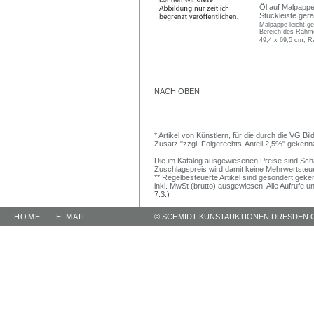
Öl auf Malpappe.
Stuckleiste ger
Malpappe leicht ge
Bereich des Rahmen
49,4 x 69,5 cm, R
NACH OBEN
* Artikel von Künstlern, für die durch die VG 
Zusatz "zzgl. Folgerechts-Anteil 2,5%" gekenn
Die im Katalog ausgewiesenen Preise sind Schätz
Zuschlagspreis wird damit keine Mehrwertsteu
** Regelbesteuerte Artikel sind gesondert geken
inkl. MwSt (brutto) ausgewiesen. Alle Aufrufe 
7.3.)
HOME
|
E-MAIL
© SCHMIDT KUNSTAUKTIONEN DRESDEN