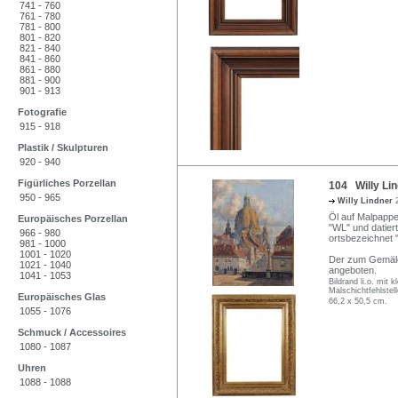
741 - 760
761 - 780
781 - 800
801 - 820
821 - 840
841 - 860
861 - 880
881 - 900
901 - 913
Fotografie
915 - 918
Plastik / Skulpturen
920 - 940
Figürliches Porzellan
104 Willy Lin
950 - 965
Willy Lindner
Öl auf Malpappe
Europäisches Porzellan
"WL" und datiert 
966 - 980
ortsbezeichnet 
981 - 1000
1001 - 1020
Der zum Gemäld
1021 - 1040
angeboten.
1041 - 1053
Bildrand li.o. mit 
Malschichtfehlstel
Europäisches Glas
66,2 x 50,5 cm.
1055 - 1076
Schmuck / Accessoires
1080 - 1087
Uhren
1088 - 1088