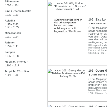
Silberwaren
1090 - 1101
Zinn / Unedle Metalle
1105 - 1110
105 Else Loh
Asiatika
Else Lohmann
1115 - 1140
1141 - 1155
Öl auf Malpappe
sowie nochmals 
Miscellaneen
Papierresten al
versehen. Darau
1161 - 1174
versehen u.li., n
weiß-grauer, pro
Rahmen
Bildträger mit meh
1180 - 1191
Hintergrund. Klein
Flecken auf der Ma
Lampen
68 x 58 cm, Ra. 7
1195 - 1198
Mobiliar / Interieur
1200 - 1217
106 Georg Mac
Teppiche / Textilien
1220 - 1233
Georg Macco
1
Öl auf Malpappe.
sowie weitere fr
profilierter Holz
Bildträger mit klei
braune Pünktchen a
17,3 x 26,4 cm, R
107 Claude M