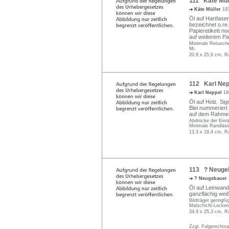
111 Käte Mül
Käte Müller
193
Öl auf Hartfaser
bezeichnet o.re.
Papieretikett no
auf weiterem Papi
Minimale Retusche 
Mi.
20,8 x 25,6 cm, R
112 Karl Nepp
Karl Neppel
18
Öl auf Holz. Sig
Blei nummeriert 
auf dem Rahmen i
Abdrücke der Einr
Minimale Randläsi
13,3 x 18,4 cm, R
113 ? Neugeb
? Neugebauer
Öl auf Leinwand.
ganzflächig weiß
Bildträger geringfü
Malschicht-Lockerun
34,9 x 25,3 cm, R
Zzgl. Folgerechts