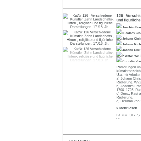
126 Verschied
und figürliche
Joachim Fra
Nicolaes Cla
Johann Chri
Johann Mich
Johann Chri
Herman van 
Cornelis Vis
Radierungen und
künstlerbezeichn
U.a. mit Arbeite
a) Johann Chris
Radierung. WVZ
b) Joachim Fran
1700–1725. Rad
c) Ders., Rast 
Radierung.
d) Herman van S
> Mehr lesen
BA. min. 8,8 x 7,
cm.