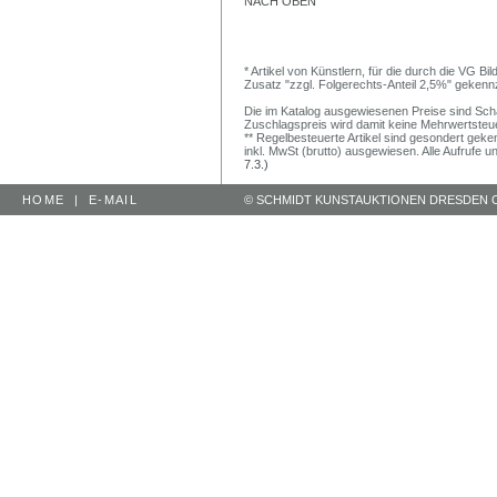
NACH OBEN
* Artikel von Künstlern, für die durch die VG 
Zusatz "zzgl. Folgerechts-Anteil 2,5%" gekenn
Die im Katalog ausgewiesenen Preise sind Schätz
Zuschlagspreis wird damit keine Mehrwertsteu
** Regelbesteuerte Artikel sind gesondert geken
inkl. MwSt (brutto) ausgewiesen. Alle Aufrufe 
7.3.)
HOME
|
E-MAIL
© SCHMIDT KUNSTAUKTIONEN DRESDEN