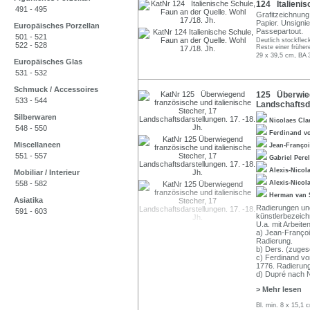
124 Italienis
491 - 495
Grafitzeichnung
Papier. Unsigni
Europäisches Porzellan
Passepartout.
501 - 521
Deutlich stockflec
522 - 528
Reste einer früher
29 x 39,5 cm, BA 
Europäisches Glas
531 - 532
Schmuck / Accessoires
125 Überwiege
533 - 544
Landschaftsda
Silberwaren
Nicolaes Cla
548 - 550
Ferdinand v
Miscellaneen
Jean-Françoi
551 - 557
Gabriel Pere
Alexis-Nicol
Mobiliar / Interieur
558 - 582
Alexis-Nicol
Herman van 
Asiatika
Radierungen und 
591 - 603
künstlerbezeich
U.a. mit Arbeite
a) Jean-François
Radierung.
b) Ders. (zugesc
c) Ferdinand vo
1776. Radierung
d) Dupré nach N
> Mehr lesen
Bl. min. 8 x 15,1