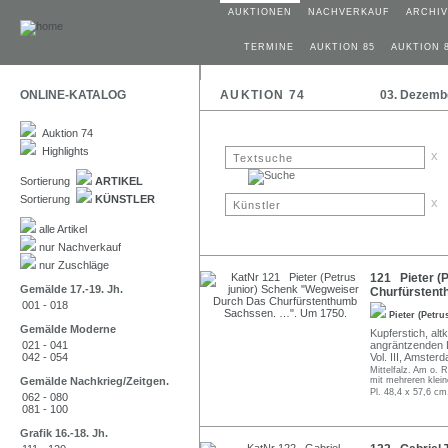
AUKTIONEN
NACHVERKAUF
ARCHIV
TERMINE
AUKTION 85
AUKTION 
ONLINE-KATALOG
AUKTION 74
03. Dezemb
Auktion 74
Highlights
x
Sortierung
ARTIKEL
Sortierung
KÜNSTLER
x
alle Artikel
nur Nachverkauf
nur Zuschläge
121 Pieter (
Gemälde 17.-19. Jh.
Churfürstent
001 - 018
Pieter (Petr
Gemälde Moderne
Kupferstich, alt
021 - 041
angräntzenden L
042 - 054
Vol. III, Amster
Mittelfalz. Am o. 
Gemälde Nachkrieg/Zeitgen.
mit mehreren klein
Pl. 48,4 x 57,6 cm
062 - 080
081 - 100
Grafik 16.-18. Jh.