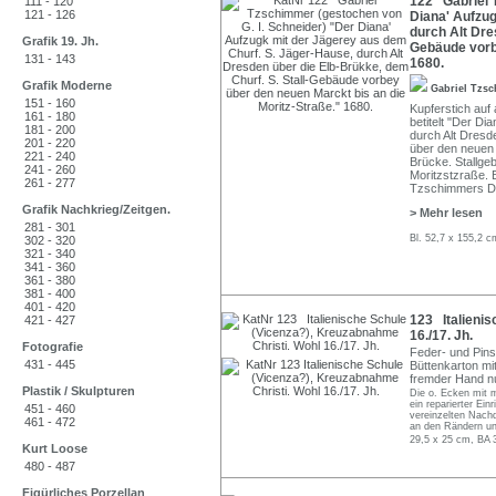
122 Gabriel 
111 - 120
121 - 126
Diana' Aufzug
durch Alt Dre
Grafik 19. Jh.
Gebäude vorbe
131 - 143
1680.
Grafik Moderne
Gabriel Tzs
151 - 160
Kupferstich auf 
161 - 180
betitelt "Der D
181 - 200
durch Alt Dresd
201 - 220
über den neuen 
221 - 240
Brücke. Stallge
241 - 260
Moritzstzraße. 
261 - 277
Tzschimmers Du
Grafik Nachkrieg/Zeitgen.
> Mehr lesen
281 - 301
Bl. 52,7 x 155,2 c
302 - 320
321 - 340
341 - 360
361 - 380
381 - 400
401 - 420
123 Italienis
421 - 427
16./17. Jh.
Fotografie
Feder- und Pinse
431 - 445
Büttenkarton mi
fremder Hand n
Plastik / Skulpturen
Die o. Ecken mit m
ein reparierter Ein
451 - 460
vereinzelten Nach
461 - 472
an den Rändern un
29,5 x 25 cm, BA 
Kurt Loose
480 - 487
Figürliches Porzellan