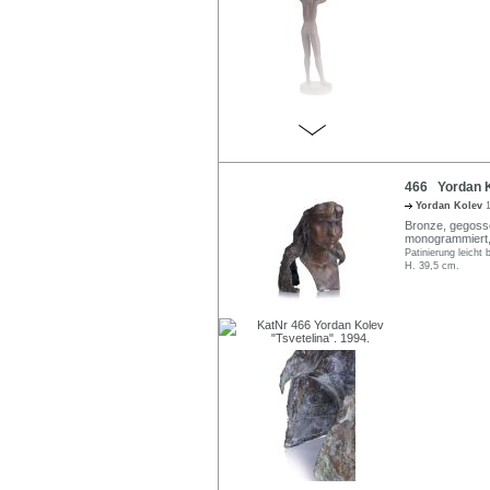
466 Yordan Ko
Yordan Kolev
1
Bronze, gegossen
monogrammiert, da
Patinierung leicht
H. 39,5 cm.