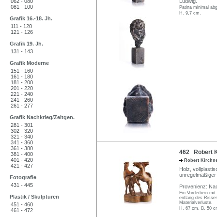
062 - 080
Ludwig.
081 - 100
Patina minimal abg
H. 9,7 cm.
Grafik 16.-18. Jh.
111 - 120
121 - 126
Grafik 19. Jh.
131 - 143
Grafik Moderne
151 - 160
161 - 180
181 - 200
201 - 220
221 - 240
241 - 260
261 - 277
Grafik Nachkrieg/Zeitgen.
281 - 301
302 - 320
321 - 340
341 - 360
361 - 380
462 Robert K
381 - 400
401 - 420
Robert Kirchn
421 - 427
Holz, vollplasti
unregelmäßiger 
Fotografie
431 - 445
Provenienz: Nac
Ein Vorderbein mit 
Plastik / Skulpturen
entlang des Risses
Materialverluste.
451 - 460
H. 67 cm, B. 50 c
461 - 472