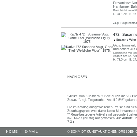
Provenienz: No
Hamburger Bahn
Brett leicht verwö
H. 34,1 cm, B. 16
Zzgl. Folgerechts
472 Susanne V
Susanne Voigt
Gips, bronziert, 
und datiert. Au
Oberfläche mit kle
Ansatz des re. Ärm
H. 73,5 cm, B. 17
NACH OBEN
* Artikel von Künstlern, für die durch die VG 
Zusatz "zzgl. Folgerechts-Anteil 2,5%" gekenn
Die im Katalog ausgewiesenen Preise sind Schätz
Zuschlagspreis wird damit keine Mehrwertsteu
** Regelbesteuerte Artikel sind gesondert geken
inkl. MwSt (brutto) ausgewiesen. Alle Aufrufe 
7.3.)
HOME
|
E-MAIL
© SCHMIDT KUNSTAUKTIONEN DRESDEN