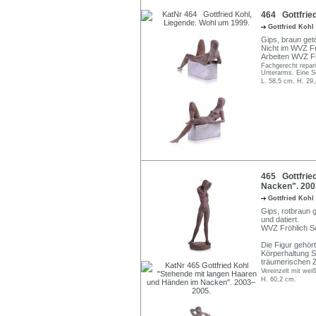
464 Gottfried
Gottfried Kohl
Gips, braun getö
Nicht im WVZ Fr
Arbeiten WVZ Fr
Fachgerecht repari
Unterarms. Eine Se
L. 58,5 cm, H. 29
465 Gottfrie
Nacken". 200
Gottfried Kohl
Gips, rotbraun 
und datiert.
WVZ Fröhlich Sc
Die Figur gehö
Körperhaltung S
träumerischen 
Vereinzelt mit we
H. 60,2 cm.