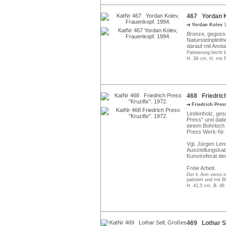
467 Yordan K
Yordan Kolev
1
Bronze, gegosse
Natursteinplinth
darauf mit Anota
Patinierung leicht 
H. 39 cm, H. mit P
468 Friedrich
Friedrich Pre
Lindenholz, gesc
Press" und datie
einem Bohrloch
Press Werk-Nr.
Vgl. Jürgen Len
Ausstellungska
Kunstreferat de
Freie Arbeit.
Der li. Arm verso 
patiniert und mit Bl
H. 41,5 cm, B. 46
469 Lothar Se