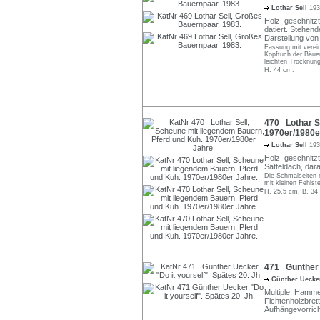
Lothar Sell
193
Holz, geschnitzt,
datiert. Stehen
Darstellung vo
Fassung mit verein
Kopftuch der Bäuer
leichten Trocknungs
H. 44 cm.
470 Lothar Se
1970er/1980e
Lothar Sell
193
Holz, geschnitzt
Satteldach, dara
Die Schmalseiten m
mit kleinen Fehlste
H. 25,5 cm, B. 34
471 Günther U
Günther Ueck
Multiple. Hamme
Fichtenholzbrett.
Aufhängevorrich