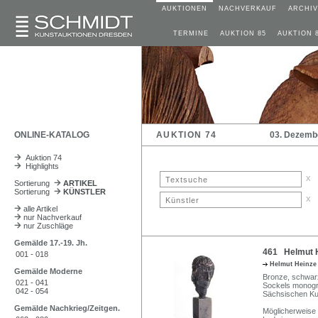
AUKTIONEN
NACHVERKAUF
ARCHIV
TERMINE
AUKTION 85
AUKTION 
ONLINE-KATALOG
AUKTION 74
03. Dezemb
Auktion 74
Highlights
x
Sortierung
ARTIKEL
Sortierung
KÜNSTLER
x
alle Artikel
nur Nachverkauf
nur Zuschläge
Gemälde 17.-19. Jh.
461 Helmut H
001 - 018
Helmut Heinz
Gemälde Moderne
Bronze, schwarz
021 - 041
Sockels monogr
042 - 054
Sächsischen Ku
Gemälde Nachkrieg/Zeitgen.
Möglicherweise 