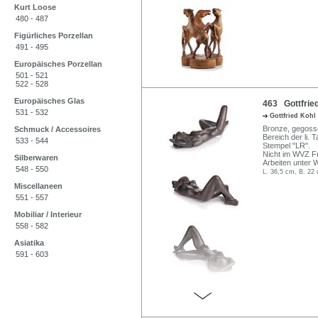
Kurt Loose
480 - 487
Figürliches Porzellan
491 - 495
Europäisches Porzellan
501 - 521
522 - 528
Europäisches Glas
463 Gottfried
531 - 532
Gottfried Kohl
Bronze, gegosse
Schmuck / Accessoires
Bereich der li. 
533 - 544
Stempel "LR".
Nicht im WVZ Fr
Silberwaren
Arbeiten unter 
548 - 550
L. 36,5 cm, B. 22
Miscellaneen
551 - 557
Mobiliar / Interieur
558 - 582
Asiatika
591 - 603