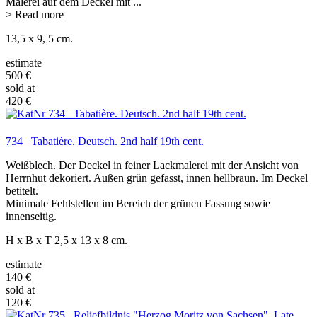
Malerei auf dem Deckel mit
...
> Read more
13,5 x 9, 5 cm.
estimate
500 €
sold at
420 €
734 Tabatière. Deutsch. 2nd half 19th cent.
Weißblech. Der Deckel in feiner Lackmalerei mit der Ansicht von
Herrnhut dekoriert. Außen grün gefasst, innen hellbraun. Im Deckel
betitelt.
Minimale Fehlstellen im Bereich der grünen Fassung sowie
innenseitig.
H x B x T 2,5 x 13 x 8 cm.
estimate
140 €
sold at
120 €