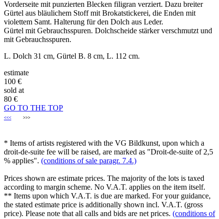
Vorderseite mit punzierten Blecken filigran verziert. Dazu breiter
Gürtel aus bläulichem Stoff mit Brokatstickerei, die Enden mit
violettem Samt. Halterung für den Dolch aus Leder.
Gürtel mit Gebrauchsspuren. Dolchscheide stärker verschmutzt und
mit Gebrauchsspuren.
L. Dolch 31 cm, Gürtel B. 8 cm, L. 112 cm.
estimate
100 €
sold at
80 €
GO TO THE TOP
<<<
>>>
* Items of artists registered with the VG Bildkunst, upon which a
droit-de-suite fee will be raised, are marked as "Droit-de-suite of 2,5
% applies".
(conditions of sale paragr. 7.4.)
Prices shown are estimate prices. The majority of the lots is taxed
according to margin scheme. No V.A.T. applies on the item itself.
** Items upon which V.A.T. is due are marked. For your guidance,
the stated estimate price is additionally shown incl. V.A.T. (gross
price). Please note that all calls and bids are net prices.
(conditions of