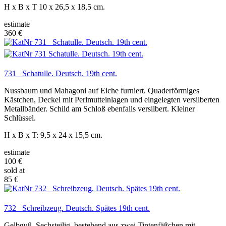
H x B x T 10 x 26,5 x 18,5 cm.
estimate
360 €
731 Schatulle. Deutsch. 19th cent.
Nussbaum und Mahagoni auf Eiche furniert. Quaderförmiges
Kästchen, Deckel mit Perlmutteinlagen und eingelegten versilberten
Metallbänder. Schild am Schloß ebenfalls versilbert. Kleiner
Schlüssel.
H x B x T: 9,5 x 24 x 15,5 cm.
estimate
100 €
sold at
85 €
732 Schreibzeug. Deutsch. Spätes 19th cent.
Gelbguß. Sechsteilig, bestehend aus zwei Tintenfäßchen mit