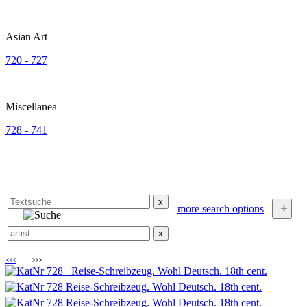
Asian Art
720 - 727
Miscellanea
728 - 741
x
+
more search options
x
<<<
>>>