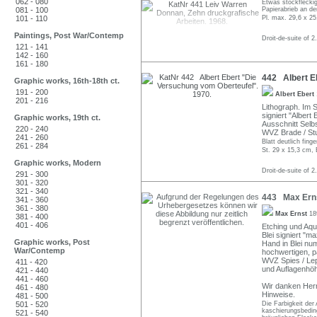
062 - 080
Etwas stockfleckig,
081 - 100
Papierabrieb an d
101 - 110
Pl. max. 29,6 x 25
Paintings, Post War/Contemp
Droit-de-suite of 2
121 - 141
142 - 160
161 - 180
442 Albert E
Graphic works, 16th-18th ct.
191 - 200
Albert Ebert
201 - 216
Lithograph. Im S
signiert "Albert
Graphic works, 19th ct.
Ausschnitt Selbs
220 - 240
WVZ Brade / Stu
241 - 260
Blatt deutlich finge
261 - 284
St. 29 x 15,3 cm, 
Graphic works, Modern
Droit-de-suite of 2
291 - 300
301 - 320
321 - 340
443 Max Erns
341 - 360
361 - 380
Max Ernst
18
381 - 400
401 - 406
Etching und Aqu
Blei signiert "m
Graphic works, Post
Hand in Blei num
War/Contemp
hochwertigen, p
WVZ Spies / Lep
411 - 420
und Auflagenhö
421 - 440
441 - 460
Wir danken Herr
461 - 480
Hinweise.
481 - 500
501 - 520
Die Farbigkeit der
kaschierungsbeding
521 - 540