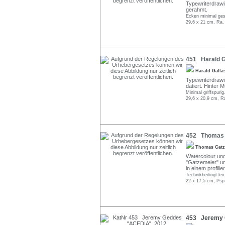
Typewriterdrawin
gerahmt.
Ecken minimal ges
29,6 x 21 cm, Ra.
451 Harald Ga
Harald Gall
Typewriterdrawin
datiert. Hinter
Minimal griffspurig
29,6 x 20,9 cm, R
452 Thomas G
Thomas Gat
Watercolour und 
"Gatzemeier" und
in einem profil
Technikbedingt lei
22 x 17,5 cm, Psp
453 Jeremy 