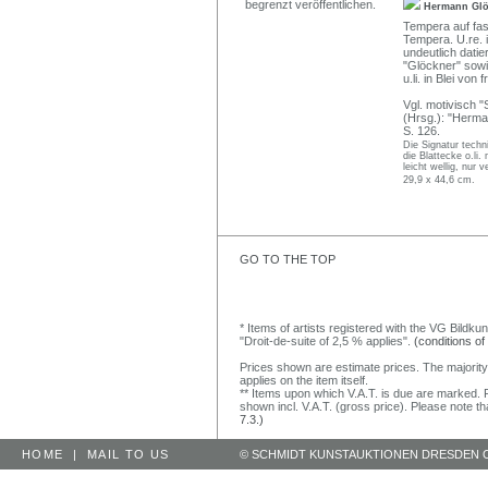
Hermann Gl
Tempera auf fas
Tempera. U.re. i
undeutlich datie
"Glöckner" sowie
u.li. in Blei vo
Vgl. motivisch 
(Hrsg.): "Herma
S. 126.
Die Signatur techn
die Blattecke o.li.
leicht wellig, nur
29,9 x 44,6 cm.
GO TO THE TOP
* Items of artists registered with the VG Bildku
"Droit-de-suite of 2,5 % applies".
(conditions of
Prices shown are estimate prices. The majority
applies on the item itself.
** Items upon which V.A.T. is due are marked. F
shown incl. V.A.T. (gross price). Please note tha
7.3.)
HOME
|
MAIL TO US
© SCHMIDT KUNSTAUKTIONEN DRESDEN