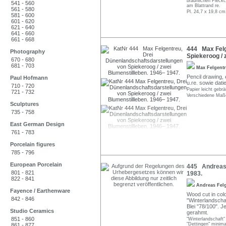
bräunlichen Fleckc
541 - 560
am Blattrand re.
561 - 580
Pl. 24,7 x 19,8 c
581 - 600
601 - 620
621 - 640
641 - 660
661 - 668
444 Max Felg
Photography
Spiekeroog / 
670 - 680
681 - 703
Max Felgent
Pencil drawing, e
Paul Hofmann
u.re. sowie dati
710 - 720
Papier leicht gebr
721 - 732
Verschiedene Maße
Sculptures
735 - 758
East German Design
761 - 783
Porcelain figures
785 - 796
European Porcelain
445 Andreas F
801 - 821
1983.
822 - 841
Andreas Fel
Fayence / Earthenware
Wood cut in colou
842 - 846
"Winterlandschaft
Blei "78/100". J
Studio Ceramics
gerahmt.
851 - 860
"Winterlandschaft"
"Dettingen" minima
861 - 877