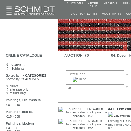
AUCTIONS
AFTER
ARCHIVE
SERV
SALE
AUCTION DATES
AUCTION 85
AU
ONLINE-CATALOGUE
AUCTION 70
04. Dezemb
Auction 70
Highlights
x
Sorted by
CATEGORIES
Sorted by
ARTISTS
all lots
x
aftersale only
results only
Paintings, Old Masters
001 - 010
441 Leiv War
Paintings 19th ct.
Leiv Warre
015 - 038
Etching auf Bütt
Paintings, Modern
und meist zweifa
041 - 061
a.".