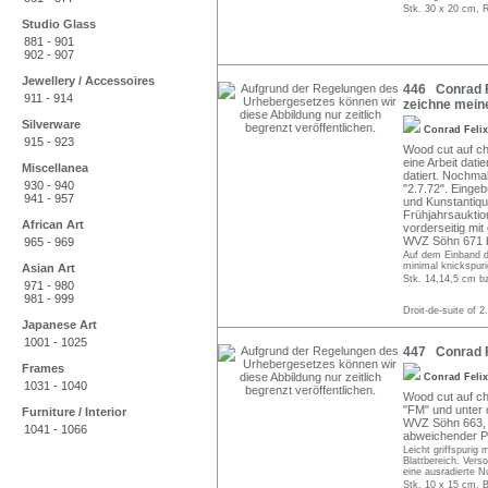
Stk. 30 x 20 cm, R
Studio Glass
881 - 901
902 - 907
Jewellery / Accessoires
446 Conrad Fe
911 - 914
zeichne meine
Silverware
Conrad Feli
915 - 923
Wood cut auf c
eine Arbeit dati
Miscellanea
datiert. Nochmal
930 - 940
"2.7.72". Eingeb
941 - 957
und Kunstantiqu
Frühjahrsauktio
African Art
vorderseitig mit
WVZ Söhn 671 b 
965 - 969
Auf dem Einband de
minimal knickspur
Asian Art
Stk. 14,14,5 cm b
971 - 980
981 - 999
Droit-de-suite of 2
Japanese Art
1001 - 1025
447 Conrad Fe
Frames
Conrad Feli
1031 - 1040
Wood cut auf ch
"FM" und unter de
Furniture / Interior
WVZ Söhn 663, A
1041 - 1066
abweichender P
Leicht griffspurig
Blattbereich. Vers
eine ausradierte 
Stk. 10 x 15 cm, B