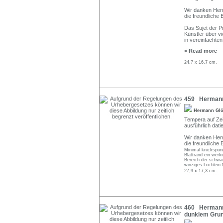
Wir danken Her
die freundliche 
Das Sujet der P
Künstler über v
in vereinfachten
> Read more
24,7 x 16,7 cm.
459 Hermann G
Hermann Gl
Tempera auf Zeit
ausführlich datie
Wir danken Her
die freundliche 
Minimal knickspuri
Blattrand ein wer
Bereich der schwar
winziges Löchlein M
27,9 x 17,3 cm.
460 Hermann 
dunklem Grun