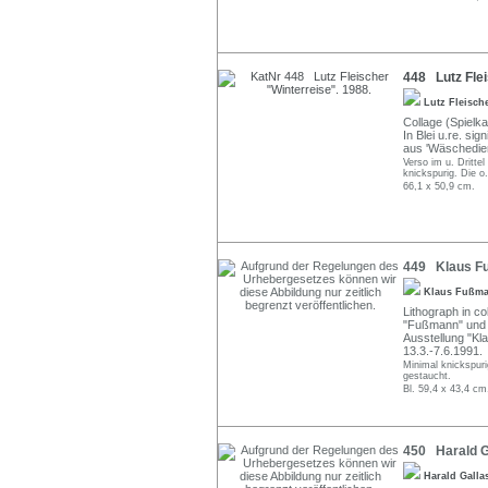
448 Lutz Flei
Lutz Fleisch
Collage (Spielk
In Blei u.re. sig
aus 'Wäschedie
Verso im u. Dritte
knickspurig. Die o.
66,1 x 50,9 cm.
449 Klaus Fuß
Klaus Fußm
Lithograph in co
"Fußmann" und da
Ausstellung "K
13.3.-7.6.1991.
Minimal knickspuri
gestaucht.
Bl. 59,4 x 43,4 cm
450 Harald Ga
Harald Gall