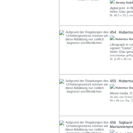
Jeremy Ged
digital print. In
hinter Glas ger
Bl. 96,5 x 53,2 cm
454 Hubertus 
Hubertus Gi
Lithograph in c
signiert "Giebe"
hinter Glas ger
Unscheinbar griffs
St. je 65 x 46 cm,
455 Hubertus 
Hubertus Gi
Mixed media. O.l
An den vier Ecken
59 x 49 cm, Ra. 7
456 Sighard G
Mariannenpre